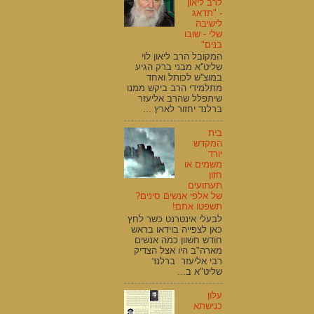
לרב ליאון
- "תדאג
לישיבה
שלי - שובו
בנים"
המקובל הרב ליאון לוי
שליט''א מבני ברק הגיע
במוצ''ש לכותל ואחד
מתלמידי הרב ביקש ממנו
שיתפלל שהרב אליעזר
ברלנד יחזור לארץ ...
בית
המקדש
יורד
משמים או
חזון
תעתועים
של אלפי אנשים סינים?
תשפטו אתם!
לבעלי אינטרנט כשר לחץ
כאן לצפייה בוידאו בראש
חודש חשוון כמה אנשים
מארה"ב היו אצל הצדיק
רבי אליעזר ברלנד
שליט"א ב...
עלון
כנישתא