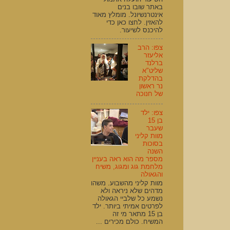
באתר שובו בנים
אינטרנשיונל. מומלץ מאוד
להאזין. לחצו כאן כדי
להיכנס לשיעור.
צפו: הרב
אליעזר
ברלנד
שליט"א
בהדלקת
נר ראשון
של חנוכה
צפו: ילד
בן 15
שעבר
מוות קליני
בסוכות
השנה
מספר מה הוא ראה בעניין
מלחמת גוג ומגוג, משיח
והגאולה
מוות קליני מהשבוע. משהו
מדהים שלא ניראה ולא
נשמע כל שלביי הגאולה
לפרטים אמיתי ביותר. ילד
בן 15 מתאר מי זה
המשיח. כולם מכירים ...