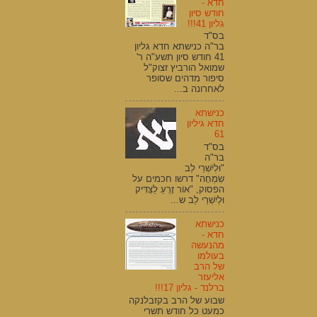
חדא -
חודש סיון
גליון 41!!!
בס"ד
בר"ה כנישתא חדא גליון
41 חודש סיון תשע"ה ר'
שמואל הורביץ זצוק"ל
סיפור מדהים שסופר
לאחרונה ב...
כנישתא
חדא גיליון
61
בס"ד
בר"ה
"וּלְיִשְׁרֵי לֵב
שִׂמְחָה" דרשו חכמים על
הפסוק, "אוֹר זָרֻעַ לַצַּדִּיק
וּלְיִשְׁרֵי לֵב ש...
כנישתא
חדא -
מהנעשה
בעולמו
של הרב
אליעזר
ברלנד - גליון 17!!!
שבוע של הרב בקזבלנקה
כמעט כל חודש תשרי