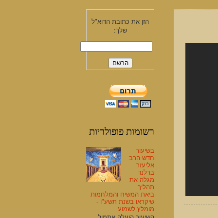
הזן את כתובת הדוא"ל
שלך:
רשומות פופולריות
בשיעור
חדש הרב
אליעזר
ברלנד
מגלה את
תהליך
ביאת המשיח והמלחמות
שיקראו בשנת תשע"ו -
מומלץ לשמוע
השיעור הועלה אתמול