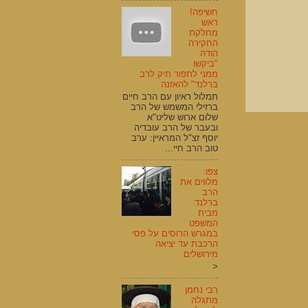
חשיפה!
ראש
מחלקת
החקירה
הודה
"ביקשו
ממני לתפור תיק לרב
ברלנד" להאזנה
תמלול ראיון עם הרב חיים
ברזילי המשמש של הרב
שלום ארוש שליט"א
ובעבר של הרב עובדיה
יוסף זצ"ל המראיין: ערב
טוב הרב חיי...
צפו:
מלווים את
הרב
ברלנד
מבית
המשפט
במגרש הרוסים על פסי
הרכבת עד יציאה
מירושלים
<
רבי נחמן
מתגלה