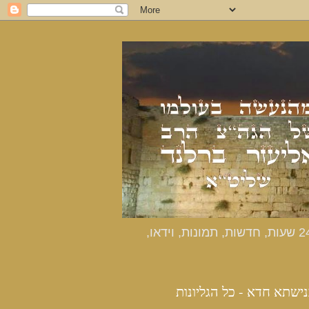
כנישתא חדא - האתר הרשמי מהנעשה בעולמו של הרב אליעזר ברלנד שליט"א - דיווחים שוטפים 24 שעות, חדשות, תמונות, וידאו,
נישתא חדא - כל הגליונות