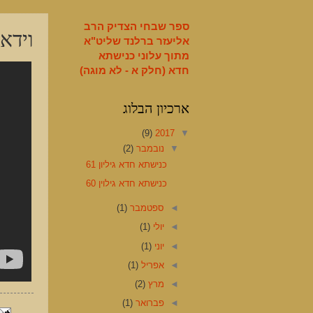
English
ספר שבחי הצדיק הרב
וידאו
אליעזר ברלנד שליט"א
מתוך עלוני כנישתא
חדא (חלק א - לא מוגה)
ארכיון הבלוג
(9)
2017
▼
▼
נובמבר
(2)
כנישתא חדא גיליון 61
כנישתא חדא גילוין 60
◄
ספטמבר
(1)
◄
יולי
(1)
◄
יוני
(1)
◄
אפריל
(1)
◄
מרץ
(2)
◄
פברואר
(1)