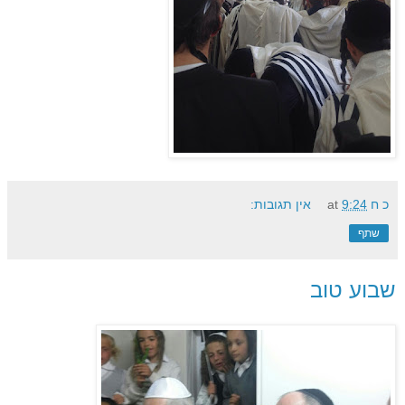
כ ח
9:24
at
אין תגובות:
שתף
שבוע טוב