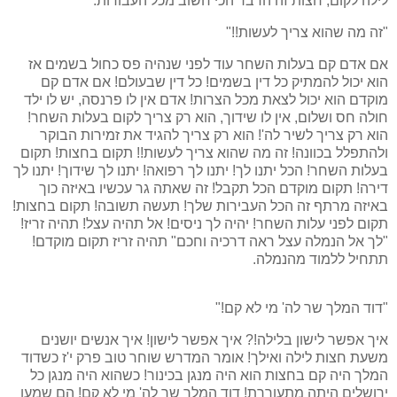
לילה לקום, חצות זה הדבר הכי חשוב מכל העבודות.
"זה מה שהוא צריך לעשות!!"
אם אדם קם בעלות השחר עוד לפני שנהיה פס כחול בשמים אז
הוא יכול להמתיק כל דין בשמים! כל דין שבעולם! אם אדם קם
מוקדם הוא יכול לצאת מכל הצרות! אדם אין לו פרנסה, יש לו ילד
חולה חס ושלום, אין לו שידוך, הוא רק צריך לקום בעלות השחר!
הוא רק צריך לשיר לה'! הוא רק צריך להגיד את זמירות הבוקר
ולהתפלל בכוונה! זה מה שהוא צריך לעשות!! תקום בחצות! תקום
בעלות השחר! הכל יתנו לך! יתנו לך רפואה! יתנו לך שידוך! יתנו לך
דירה! תקום מוקדם הכל תקבל! זה שאתה גר עכשיו באיזה כוך
באיזה מרתף זה הכל העבירות שלך! תעשה תשובה! תקום בחצות!
תקום לפני עלות השחר! יהיה לך ניסים! אל תהיה עצל! תהיה זריז!
"לך אל הנמלה עצל ראה דרכיה וחכם" תהיה זריז תקום מוקדם!
תתחיל ללמוד מהנמלה.
"דוד המלך שר לה' מי לא קם!"
איך אפשר לישון בלילה!? איך אפשר לישון! איך אנשים יושנים
משעת חצות לילה ואילך! אומר המדרש שוחר טוב פרק י'ז כשדוד
המלך היה קם בחצות הוא היה מנגן בכינור! כשהוא היה מנגן כל
ירושלים היתה מתעוררת! דוד המלך שר לה' מי לא קם! הם שמעו