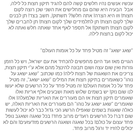
עכשיו אנשים נהיו חלשים קשה להם להגיד תיקון חצות כל לילה,
אבל הבעיה היא שהם גם מחלישים את השני שכן רוצה לקום
חצות! וזו היא הצרה! אתה חלש!? תשתוק!, תשב בצד! תן לבנים
שלך לקום חצות! תן לתלמידים שלך לקום חצות! תן לחברים שלך
לקום חצות! תשתוק!! אל תספר לאף אחד שאתה חלש ואתה לא
יכול לקום בחצות לילה.
"שאג ישאג" זה מטיל פחד על כל אומות העולם"
הגויים מאז ועד היום מחפשים להכחיד את עם ישראל, ויש כל הזמן
גזרות ואין שום עצה ושום תבונה להינצל מהם אלא ע"י תיקון חצות,
צריכים את השאגות של חצות לילה! כמו שכתוב "שאג ישאג על
נוהו" כשאומרים בתיקון חצות את המילים "שאג ישאג", זה מטיל
פחד על כל אומות העולם! זה מטיל פחד על כל הרשעים שלא יעשו
לנו שום נזק! יש בשמים שלוש מאות ושבעים אלף אריות ואלו
שאומרים תיקון חצות אז הם מעוררים את האריות שלמעלה! אלו
שאומרים "שאג ישאג על נוהו" הם מעוררים את האריות האלה, יש
כאלה שאגות בשמים שאפילו הרשע הכי גדול כבר לא יכול לעשות
שום דבר! כל הרשעים רועדים מרוב פחד! בכל שאגה ושאגב נופל
פחד עצום על כולם! בכל שאגה ושאגה הרשעים מזדעזעים! והם לא
יכולים להזיז יד ורגל מרוב פחד.