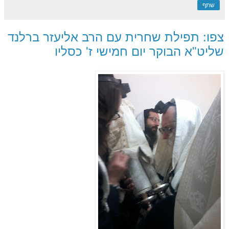
שתף
צפו: תפילת שחרית עם הרב אליעזר ברלנד
שליט"א הבוקר יום חמישי ז' כסליו