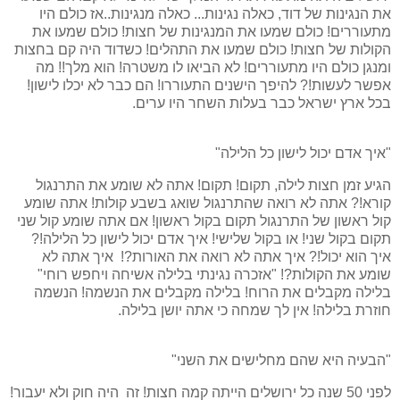
את הנגינות של דוד, כאלה נגינות... כאלה מנגינות..אז כולם היו
מתעוררים! כולם שמעו את המנגינות של חצות! כולם שמעו את
הקולות של חצות! כולם שמעו את התהלים! כשדוד היה קם בחצות
ומנגן כולם היו מתעוררים! לא הביאו לו משטרה! הוא מלך!! מה
אפשר לעשות!? להיפך הישנים התעוררו! הם כבר לא יכלו לישון!
בכל ארץ ישראל כבר בעלות השחר היו ערים.
"איך אדם יכול לישון כל הלילה"
הגיע זמן חצות לילה, תקום! תקום! אתה לא שומע את התרנגול
קורא!? אתה לא רואה שהתרנגול שואג בשבע קולות! אתה שומע
קול ראשון של התרנגול תקום בקול ראשון! אם אתה שומע קול שני
תקום בקול שני! או בקול שלישי! איך אדם יכול לישון כל הלילה!?
איך הוא יכול!? איך אתה לא רואה את האורות?! איך אתה לא
שומע את הקולות?! "אזכרה נגינתי בלילה אשיחה ויחפש רוחי"
בלילה מקבלים את הרוח! בלילה מקבלים את הנשמה! הנשמה
חוזרת בלילה! אין לך שמחה כי אתה יושן בלילה.
"הבעיה היא שהם מחלישים את השני"
לפני 50 שנה כל ירושלים הייתה קמה חצות! זה היה חוק ולא יעבור!