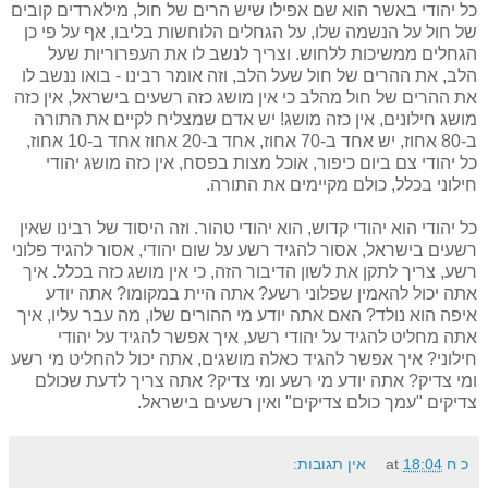
כל יהודי באשר הוא שם אפילו שיש הרים של חול, מילארדים קובים
של חול על הנשמה שלו, על הגחלים הלוחשות בליבו, אף על פי כן
הגחלים ממשיכות ללחוש. וצריך לנשב לו את העפרוריות שעל
הלב, את ההרים של חול שעל הלב, וזה אומר רבינו - בואו ננשב לו
את ההרים של חול מהלב כי אין מושג כזה רשעים בישראל, אין כזה
מושג חילונים, אין כזה מושג! יש אדם שמצליח לקיים את התורה
ב-80 אחוז, יש אחד ב-70 אחוז, אחד ב-20 אחוז אחד ב-10 אחוז,
כל יהודי צם ביום כיפור, אוכל מצות בפסח, אין כזה מושג יהודי
חילוני בכלל, כולם מקיימים את התורה.
כל יהודי הוא יהודי קדוש, הוא יהודי טהור. וזה היסוד של רבינו שאין
רשעים בישראל, אסור להגיד רשע על שום יהודי, אסור להגיד פלוני
רשע, צריך לתקן את לשון הדיבור הזה, כי אין מושג כזה בכלל. איך
אתה יכול להאמין שפלוני רשע? אתה היית במקומו? אתה יודע
איפה הוא נולד? האם אתה יודע מי ההורים שלו, מה עבר עליו, איך
אתה מחליט להגיד על יהודי רשע, איך אפשר להגיד על יהודי
חילוני? איך אפשר להגיד כאלה מושגים, אתה יכול להחליט מי רשע
ומי צדיק? אתה יודע מי רשע ומי צדיק? אתה צריך לדעת שכולם
צדיקים "עמך כולם צדיקים" ואין רשעים בישראל.
כ ח
18:04
at
אין תגובות: