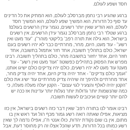
חסד ושפע לעולם.
ברגע שהגיע רבי נחמן מברסלב לעולם, הוא המתיק את כל הדינים
עד סוף כל הדורות, הוא המשיך שפע לעולם, הוא המשיך חסד
לעולם, הוא הודיע שאין יותר רשעים, נגמר עידן הרשעים בעולם!
ברגע שנולד רבי נחמן מברסלב נגמר עידן הרשעים, אין רשעים
בישראל, הוא גילה את תורה רפב' בליקוטי מוהר"ן. "עוד מעט ואין
רשע" - עוד מעט, היום, מחר, מחרתיים כבר לא יהיו רשעים בעם
ישראל, כולם בתהליך תשובה, אחד חזר אתמול בתשובה, אחד
חוזר היום, אחד יחזור בתשובה מחר, כולם בתהליך תשובה. רבינו
מפרש את הפסוק בתהילים כפשוטו! "ועוד מעט ואין רשע" - עוד
מעט! עוד מעט לא יהיו רשעים, כולם יהיו צדיקים כולם ישיגו אותנו,
"ועמך כולם צדיקים" - אחד יהיה צדיק היום, אחד יהיה צדיק מחר,
אחד מחרתיים ולהיפך זה שיהיה צדיק מחרתיים עוד ישיג את כולם
"הקטן יהיה לאלף והצעיר לגוי עצום" - הקטן יעלה מעלה מעלה, כי
כמה שהנשמות יותר גדולות יותר נעלות יותר עדינות אז ככה יש
להם יותר קשיים ועיכובים לעשות תשובה.
רבינו אומר לנו בתורה רפב' שאין דבר כזה רשעים בישראל, אין כזו
מציאות, אפילו שאתה רואה רשע גמור מכף רגל ועד ראש אין בו
מתום, אין בו שום נקודת יהדות, כולו אנטי ח"ו, אפילו נדמה לך שאין
רשע כמותו בכל הדורות, תדע שהכל אצלו זה רק מחוסר דעת, אבל