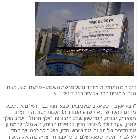
דיבורים התחזקות מיוחדים על פרשת השבוע - פרשת ויצא, מאת
הגה"צ מורינו הרב אליעזר ברלנד שליט"א
"ויצא יעקב" - כשיעקב יצא מבאר שבע, הוא כבר השלים את שבע
מדרגות הקדושה, את שבע הספירות! מלכות, יסוד, הוד, נצח,
תפארת, גבורה, חסד שהן שבע הגבורות. "וילך חרנה" - יעקב הולך
לחרן, יעקב הולך לשורשי הדין, לספירת הבינה, הוא הולך להמתיק
את הדינים של הבינה, את שורשי הדין, הוא הולך להמשיך חסד
לעולם, להמשיך שפע לעולם, כי כל עבודת הצדיקים היא להמשיך