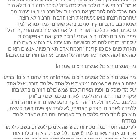
אומר "רציתי שיהיה לכם שכל כזה גדול שכבר כמה דורות לא היה
כזה שכל" למה להחמיץ את הרצונות של הרב'ה! בואו נעשה מה
שהרב'ה רוצה! בואו נעשה את רצון הרב'ה! הרב'ה לא רוצה
שנסתובב סתם ונרקוד סתם, ברגע שאדם ילמד גמרא ילמד
פוסקים, הוא יקבל כזה אור יהיה לו את הש"ע ריבוא נהורין, יהיה לו
פנים מאירות כולם ירוצו אחריו! כולם יזרקו את האפיקורסות
שלהם! יתורצו להם כל הקושיות! הוא יבוא עם כזה אור עם כזה
הארת פנים עם כזו קרינה "חכמת אדם תאיר פניו", אנשים רואים
כזה אור! כזה אושר! כזו שמחה על הפנים! אז הם חוזרים בתשובה!
מה אנשים רוצים? אנשים רוצים שמחה!
מה אנשים רוצים? אנשים רוצים שמחה! זה מה שהם רוצים! וברגע
שהם רואים שהשמחה נמצאת אצל אחד שלומד תורה, אצל אחד
שלומד פוסקים, ופניו מאירות כמו שמש כולם חוזרים בתשובה!
עיקר לימוד התורה זה ללמד לאחרים, כמו שכתוב "ותן
בליבנו.....ללמוד וללמד" זה העיקר ברגע שאדם יודע תורה, חייב
ללמדה לאחרים. הצדיק האמיתי, לא לומד אף פעם בשביל עצמו,
הוא רק לומד בכדי ללמד תורה לאחרים. התורה שהאדם לומד
נמדדת
לפי כמה חסד וכמה מסירות נפש שהוא מוכן לעשות, בשביל ללמד
אחרים. אחרי שאדם למד 8 שעות 10 שעות הוא חייב להראות