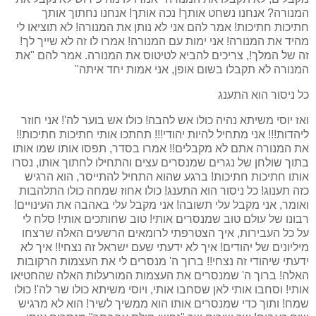
המנורה? אנחנו נשחט אותך! נכה אותך! אנחנו נחתוך אותך
חתיכות חתיכות! אמר להם אני לא נותן את המנורה! לא תוציאו לי
מהיד את המנורה! אני ימות עם המנורה! אמרו לו זה לא שייך לך!
זה של המלך!, צריכים להביא לטיטוס את המנורה. אמר להם "את
המנורה לא תקבלו בשום אופן, אני אמות יחד איתה"
כל ניסור הוא התענג
ואז יוסי משיתא נהיה כולו אש להבה! כולו אש בוער לה'! אני חוזר
ליהדות!!! אני מתחיל להיות יהודי!!! תחתכו אותי חתיכות חתיכות!!
את המנורה אתם לא מקבלים!! אמרו בסדר, תפסו אותו שמו אותו
בתוך שולחן של נגרים שמנסרים עצים והתחילו לחתוך אותו, נסרו
אותו חתיכות חתיכות! ברגע שהוא התחיל להתייסר, הוא הרגיש
כזה תענוג! כל ניסור הוא התענג! כולו אחוז שמחה כולו התלהבות
ואומר, אני מקבל עלי תשובה! אני מקבל עלי באהבה את העינויים!
רבונו של עולם טוב שמנסרים אותי! טוב שחותכים אותי! סלח לי
על כל העבירות, איך הצטרפתי לרומאים הרשעים האלה שרצחו
מיליונים של יהודים! איך לא ידעתי שעם ישראל זה נצחי!! איך לא
ידעתי שיהודי זה נצחי!! ברוך ה' מנסרים לי את העצמות הרקובות
האלה! ברוך ה' שמנסרים את העצמות המורעלות האלה שהחטיאו
אותי! וסחבו אותי לאן שסחבו אותי, ויוסי משיתא כולו שר לה'! כולו
שמח! ותוך כדי שמנסרים אותו הוא ממשיך לשיר! הוא לא מרגיש