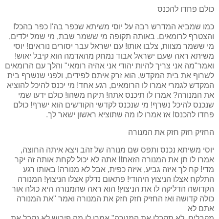
כולם פחדו להכנס
כמו שמביא המדרש רבה על יוסי משיתא שכפר בה'! כפר בהכל!
והצטרף לרומאים. באותה תקופה מי ששמר שבת, מי שמל ילדים,
מי ששמר מצוות, צלבו אותו! עם ישראל עבר יסורים נוראים! יוסי
משיתא ראה שעם ישראל אבוד נמחק מהאדמה הוא קיבל יאוש!
ואמר"מה אני צריך להיות יהודי אני אהיה רומאי" והלך עם הרומאים
לשרוף את בית המקדש, הוא זרק איתם לפידים, ולפני שנשרף בית
המקדש לגמרי אמרו לו הרומאים, רגע אחד! מי יכנס להיכל להוציא
את המנורה? אמרו לו תיכנס אתה! תיקח משהו! כולם ידעו שמי
שנכנס להיכל נשרף! מי שנכנס לקדשי הקודשים הוא ישרף! כולם
פחדו להכנס! אז אמרו לו מה שתוציא ראשון ישאר לך.
החזיק חזק חזק את המנורה
יוסי משיתא נכנס ותפס שם מנורה של זהב ויצא איתה החוצה,
אמרו לו תן את המנורה הזאת!! אתה לא יכול לקחת אותה זה יקר
מדי! קח לך איזה גביע, איזה כפית, אבל לא מנורה! באותו רגע
התלקח אצלו הניצוץ היהודי! פתאום נדלק אצלו הניצוץ! המנורה
הקדושה הדליקה לו את הניצוץ! הוא ראה שהמנורה היא כולה אור
כולה קדושה ואז החזיק חזק חזק את המנורה ואמר "את המנורה
אתם לא
מקבלים, לא תקבלו את המנורה" אמרו לו מה פירוש לא נקבל את