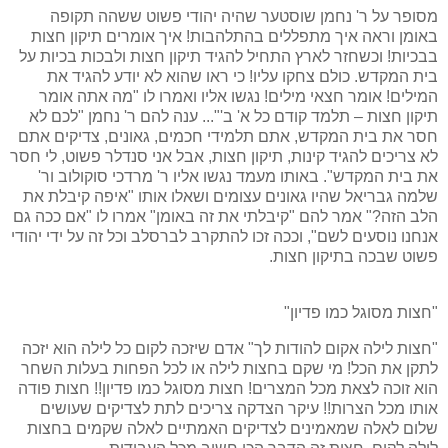
מסופר על ר' נחמן שוסטער שהיה יהודי פשוט ששהה תקופה
באומן וראה איך מתפללים בהתלהבות! איך אומרים תיקון חצות
בבכיות! וכשחזר לארץ התחיל להגיד תיקון חצות ולבכות בכיות על
בית המקדש. כולם צחקו עליו! כי ראו שהוא לא יודע להגיד את
המילים! אומר חצאי מילים! נגשו אליו ואמרו לו "מה אתה אומר
תיקון חצות – תלמד קודם כל א' ב'"... ענה להם ר' נחמן "לכם לא
חסר את בית המקדש, אתם תלמידי חכמים, גאונים, צדיקים אתם
לא צריכים להגיד קינות, תיקון חצות, אבל אני סנדלר פשוט, לי חסר
את בית המקדש". באותו מעמד נגשו אליו ר' מרדכי סוקולוב ור'
שלמה גבריאל שהיו גאונים עצומים ושאלו אותו "איפה קיבלת את
הלב הזה?" אמר להם "קיבלתי את זה באומן" אמרו לו "אם ככה גם
אנחנו נוסעים לשם", וככה זכו להתקרב לברסלב וכל זה על ידי יהודי
פשוט שבכה בתיקון חצות.
"חצות מסוגל כמו פדיון"
"חצות לילה אקום להודות לך" אדם שיזכה לקום כל לילה הוא יזכה
לתקן את הכל! מי שקם בחצות לילה או לכל הפחות בעלות השחר
הוא זוכה לצאת מכל המצרים! חצות מסוגל כמו פדיון!! חצות פודה
אותו מכל הצרות!! עיקר הצדקה צריכים לתת לצדיקים שעושים
שלום לאלה שמאמינים לצדיקים האמתיים לאלה שקמים בחצות