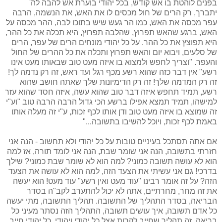
בפנים לוהטת בו אש קודש, בכל יהודי בוערת אש להבה לה'
יתברך, רק הרים של חול מכסים לו את האש, את הנשמה, הרבה
עפר מכסה את האש, כמו הר געש שיש בתוכו לבה, ההר מכסה על
האש, ברגע שהאש תפרוץ, שהלבה תפרוץ, היא תכלה את כל ההר,
היא תפוצץ את כל ההר. על כל יהודי מונחים הרים של עפר, הרים
של סלעים, ויבוא יום והאש תפרוץ ותכלה את כל ההרים של החול
והעפר. "וצריך לחפש ולמצוא בו איזה מעט טוב שבאותו מעט אינו
רשע" אין דבר כזה שהוא רשע מכף רגל ועד ראש, זה רק נדמה לך!
זה רק המדמה שלך! זה רק הדימיונות שלך שאתה חושב שהוא
רשע, תמיד תחפש איזה דבר טוב שהוא עשה, איזה חסד שהוא עזר
למישהו, תמיד תמצא אפילו ברשע הכי גדול הרבה הרבה טוב "וע"י
זה שמוצא בו איזה מעט טוב ודן אותו לכף זכות, ע"י זה מעלה אותו
באמת לכף זכות, ויוכל להשיבו בתשובה..."
אם אתה תסתכל בעיניים טובות על כל יהודי ולא תחשוב - הנה אני
חזרתי בתשובה, הנה אני שומר שבת, הנה אני לומד תורה, אז למה
הוא לא עושה תשובה כמוני? למה הוא לא שומר שבת כמוני? שילך
בדרכי! גם אני עשיתי את הצעד הזה, למה הוא לא עושה את הצעד
הזה? על זה אומר רבינו "עוד מעט ואין רשע" עוד מעט! הוא יעשה
את זה מחר, מחרתיים, אתה לא יכול להתערב לקב"ה בסדר
הבריאה, בסדר התהליך של התשובה. תהליך התשובה, מתי יעשה
כל אדם תשובה, איך עושים תשובה, התהליך הזה נסתר מעיני כל
בריאה, זה תהליך שחייב לקרות אצל כל יהודי ויהודי, כל יהודי חייב