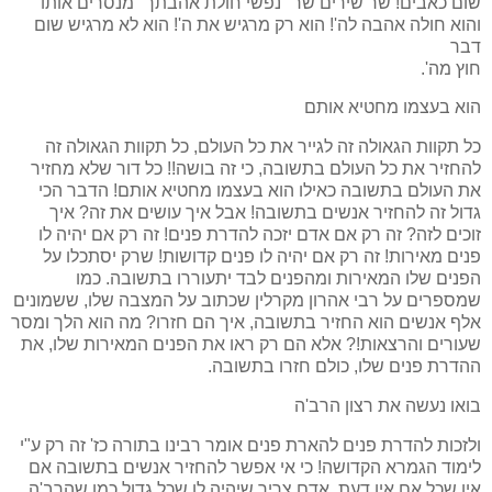
שום כאבים! שר שירים שר "נפשי חולת אהבתך" מנסרים אותו
והוא חולה אהבה לה'! הוא רק מרגיש את ה'! הוא לא מרגיש שום
דבר
חוץ מה'.
הוא בעצמו מחטיא אותם
כל תקוות הגאולה זה לגייר את כל העולם, כל תקוות הגאולה זה
להחזיר את כל העולם בתשובה, כי זה בושה!! כל דור שלא מחזיר
את העולם בתשובה כאילו הוא בעצמו מחטיא אותם! הדבר הכי
גדול זה להחזיר אנשים בתשובה! אבל איך עושים את זה? איך
זוכים לזה? זה רק אם אדם יזכה להדרת פנים! זה רק אם יהיה לו
פנים מאירות! זה רק אם יהיה לו פנים קדושות! שרק יסתכלו על
הפנים שלו המאירות ומהפנים לבד יתעוררו בתשובה. כמו
שמספרים על רבי אהרון מקרלין שכתוב על המצבה שלו, ששמונים
אלף אנשים הוא החזיר בתשובה, איך הם חזרו? מה הוא הלך ומסר
שעורים והרצאות!? אלא הם רק ראו את הפנים המאירות שלו, את
ההדרת פנים שלו, כולם חזרו בתשובה.
בואו נעשה את רצון הרב'ה
ולזכות להדרת פנים להארת פנים אומר רבינו בתורה כז' זה רק ע"י
לימוד הגמרא הקדושה! כי אי אפשר להחזיר אנשים בתשובה אם
אין שכל אם אין דעת. אדם צריך שיהיה לו שכל גדול כמו שהרב'ה