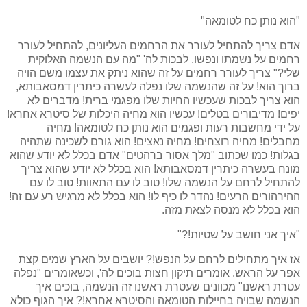
"הוא נותן כח לטומאה"
אדם צריך להתחיל לעורר את הרחמים העליונים, להתחיל לעורר
רחמים על נשמתו ונפשו, לבכות לה' "מה עם הנשמה האלוקית
שלי?" צריך לעורר רחמים על זה שהוא ניתק את עצמו משם הויה
ברוך הוא! על זה שהנשמה שלו נפלה לעשרה כיתרין דמסאבותא,
הוא צריך לבכות שעכשיו החיות שלו מפגמי ברית! מדברים לא
יפים! מדיבורים בטלים! עכשיו הוא מחיה היכלות של סיטרא אחרא!
על ידי מחשבות רעות ופגמים הוא נותן כח לטומאה! מחיה
מחבלים! מחיה רוצחים! מחיה נאצים! הוא גורם לשכינה שתהיה
בגלות! כמו שכתוב "מלך אסור ברהטים" אדם בכלל לא יודע שהוא
מונח בעשרה כיתרין דמסאבותא! הוא בכלל לא יודע שהוא צריך
להתחיל לרחם על הנשמה שלו! טוב לו עם התאוות! טוב לו עם
ההירהורים הרעים! נהדר לו כיף לו! הוא בכלל לא מרגיש רע עם זה!
הוא בכלל לא מנסה לצאת מזה.
"איך אני חושב על שטיות!?"
אז איך מתחילים לרחם על הנפש!? יושבים על הארץ שמים קצת
אפר על הראש, אומרים תיקון חצות בוכים לה', וכשאומרים "נפלה
עטרת ראשנו" מכוונים שעטרת ראשנו זה הנשמה, בוכים איך
הנשמה שבויה בחיילות הטומאה והסיטרא אחרא!? איך הגוף כולא