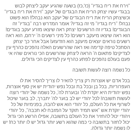
"וירח את ריח בגדיו" (כז',כז) בשעה שהגיע יעקב ליצחק לבוש
בבגדי עשיו יצחק הריח את הבגדים של יעקב "וירח את ריח בגדיו"
וכשיצחק הריח את ריח הבגדים של יעקב הוא נבהל!! הוא פשוט
נבהל! "ריח בגדיו" מי זה בגדיו? אומר המדרש רבה "בגדיו" זה
הבוגדים! בגדיו זה הרשעים! יצחק ראה שיצאו מזרע יעקב בוגדים!
הוא ראה שיצאו מיעקב רשעים! כל מיני רשעים ה' ירחם, הוא ראה
רשעים נוראים יוצאים מיעקב הוא הזדעזע! אבל אחר כך יצחק
הסתכל טיפה קדימה ואז ראה שהרשעים האלה נהפכים כהרף עין
לצדיקים! פתאום ה' הראה ליצחק שהרשעים הכי נוראים שהיו אי
פעם בעולם נהפכים לפתע כהרף עין לצדיקים הכי גדולים.
כל נשמה רוצה לעשות תשובה
בכל אדם יש אוצרות רק צריך להאיר לו צריך להסיר את לו
העפרוריות, בכל בן ובכל בת ובכל נפש יהודית יש אין סוף אוצרות,
נפש יהודית היא יוקדת לה' ובוערת לה', כל נשמה של יהודי רוצה
לעשות תשובה! לכל יהודי יש לב בוער לה' יתברך, לב בוער שיכול
לשרוף את כל העולם, כל יהודי הוא אש להבה, בפנימיות של כל
יהודי יוקדת אש "אש תמיד תוקד על המזבח לא תכבה", כל יהודי
ויהודי יכול להחזיר את כל העולם בתשובה, אפילו הרשע הכי גדול
יכול לחזור בתשובה כי כמה שהוא רשע יותר גדול יש לו יותר כח! יש
לו נשמה יותר גדולה.