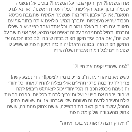
את הנשמה!? איך הגוף גובר על הנשמה!? בוכים על הנשמה
שנפלה בתוך עומק הקליפות, "נפלה עטרת ראשנו", "אוי נא לנו כי
חטאנו", אין לך עלבון גדול מזה שנשמה אלוקית שחצובה מכיסא
הכבוד שהיא מעצמיותו יתברך ממש, כולאים אותה בתוך גוף עם
תאוות, עם רצונות כאלה נמוכים, וכל אחד ואחד כפי שיעור שיכלו
והבנתו יתחיל להתמרמר על זה "איפה אני נמצא, איך אני חושב על
שטויות", אם אדם יגיד תיקון חצות בכזה שיברון לב בכזו הכנעה אז
התיקון חצות הזה! בכוונה הזאת! יהיה כזה תיקון חצות שישפיע לו
שפע חייים לכל רמ'ח איבריו ושס'ה גידיו.
"למה שיהודי יקפח את חייו!?"
כששומעים יהודי מת ח"ו, צריכים מיד לצעוק!! יהודי נפצע קשה!
צריך להגיד כמה פרקי תהילים אולי נצליח להחיות אותו, כל יהודי
זה נשמה מכסא הכבוד! מכל יהודי יכול לצאת60 ריבוא! למה
שיהודי יקפח את חייו !? ועל זה צריך לבכות בכל יום ובפרט בחצות
לילה והעיקר לדעת זה העוונות שלי שגרמו! אני זה שעושה צחוק
מהכל, עושה צחוק מעבודת התפילה, עושה צחוק מהתורה, עושה
צחוק מהעבודה של קימת חצות.
"היא רק רוצה לראות מי בוכה איתה"