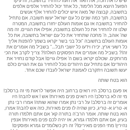
שיש לו את הכח, את האור את העוז להחזיר בתשובה, זה עיקר
הפועל היוצא מכל הלימוד, כל אחד יכול להחזיר אלפים אלפים
בתשובה, קבוצה של מאה איש יכולים להחזיר אלף אנשים
בתשובה, תוך כמה שנים כל עם ישראל יעשו תשובה. אם נתחיל
להחזיר בתשובה אז גם אומות העולם יחזרו בתשובה, המטרה
שלנו זה להחזיר את כל העולם בתשובה, אפילו את הגויים. זה מה
שה' אוהב, ה' מחכה שתחזיר את כל עם ישראל בתשובה, את כל
אומות העולם בתשובה "וכל בני בשר יקראו בשמך להפנות אליך
כל רשעי ארץ, יכירו וידעו כל יושבי תבל..." בשביל מה אומרים את
זה!? בשביל מה אומרים את הפסוקים האלה!? צריך לקרב את הכי
מרוחקים. שכולם יקראו בשם ה' אפילו גויים! אבל קודם נחזיר את
היהודים! אם נתחיל עם היהודים נוכל להחזיר גם את הגויים כולם
יעשו תשובה ויתקרבו לאמונת ישראל לעבדו שכם אחד.
הוא בטח שותה
אז פעם ברסלב היו רואים ברחוב היה אפשר לראות מי זה ברסלב!
מי זה לא ברסלב! היו רואים פנים מאירות! אש ! אש להבה! היו
אומרים זה ברסלב! על רבי נתן אמרו שהוא שותה! אמרו רבי נתן
א- טריג א- טריג, כיוון שהיה לו פנים מאירות, כזה אש להבה! אמרו,
הוא בטח שותה. אומר הרב'ה בתורה קא' אם אתם תלמדו תורה
בעיון, אם אתם תלמדו גמרא, אז יהיה לכם פנים מאירות! אנפין
נהירין! מתי הפנים מאירים!? זה רק כשלומדים גמרא ופוסקים!