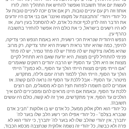
לעשות יום אחד תשובה! ואפשר להחיש את התהליך הזה, לזרז
אותו! וזה רק עם עיניים טובות, רק אם אדם יזכה לעיניים טובות על
כל יהודי ויהודי "והתבוננת על מקומו ואיננו" אם בני אדם היו יודעים
את הדבר הזה לדון לכף זכות כל אדם, לא להסתכל בעין רעה, אז
לא היו רשעים בישראל, כי את כולם היה אפשר להחזיר בתשובה
כהרף עין.
הנפש היהודית שנראית הכי רשעית, היא באמת הנפש הכי צדיקה,
להיפך, כמה שהיא יותר נראית רשעית היא יותר צדיקה, רק מרוב
שהיא מלאה צידקות יש לה פחד! יש לה פחד טמיר, יש לה פחד
פנימי להתחיל לקיים מצוות, היא יודעת שאם היא תתחיל לקיים
מצוות אז היא תלך עד הסוף! יש הרבה יהודים רחוקים שאומרים
"אם הייתי מקיים מצוות הייתי הולך עד הסוף...לא כמוך!" הייתי
הולך עד הסוף, הייתי הולך ללמוד תורה יומם ולילה, מתקדש,
מיטהר, עד הסוף! - אבל ללכת עד הסוף זה נראה להם קשה!. אז
אומרים להם תשמרו לפחות חצי! הם לא מסוגלים, הם רוצים
ללכת עד הסוף, ובאמת אם היינו מראים להם ומסבירים להם איך
הולכים עד הסוף, איך מתקדשים, ואיך זה לא קשה, כולם היו עושים
תשובה!.
כל יהודי הוא חלק אלוק ממעל, כל אדם יש בו אלוקות "חביב אדם
שנברא בצלם" - כל יהודי אפילו הכי רשע הלב שלו בוער לה'
יתברך, אין יהודי שהלב שלו לא בוער לה' יתברך, כי יהודי הוא לא
פרה ולא כבשה, כל יהודי זה נשמה אלוקית שנחצבה מכסא הכבוד,