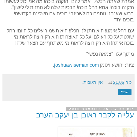
אמרת שאתה חלש?" אמר להם "הזקנה בוכה! מה אני יכול לעשות!
הזקנה בוכה! אמא רחל בוכה! הבכיות שלה לא נותנות לי לישון".
ברגע שאנחנו נותנים כח לשכינה! בוכים עם השכינה הקדושה!
בוכים יחד
עם רחל אימנו! היא תתן לנו הכל!! היא תשמור עלינו כל היום! רחל
שולטת על כל העולם! על כל האוצרות! היא רק רוצה לראות מי
בוכה איתה! היא רק רוצה לראות מי משתתף עם הצער שלה!
מתוך עלון "צמאה נפשי"
ציור: יהושע ויסמן
joshuawiseman.com
.
כ ח
21:05
at
אין תגובות:
שתף
יום רביעי, 25 בנובמבר 2015
עלייה לקבר ראובן בן יעקב הערב