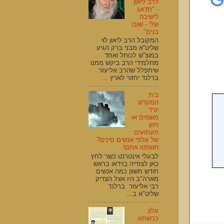
לרב ליאון
- "תדאג
לישיבה
שלי - שובו
בנים"
המקובל הרב ליאון לוי
שליט''א מבני ברק הגיע
במוצ''ש לכותל ואחד
מתלמידי הרב ביקש ממנו
שיתפלל שהרב אליעזר
ברלנד יחזור לארץ ...
בית
המקדש
יורד
משמים או
חזון
תעתועים
של אלפי אנשים סינים?
תשפטו אתם!
לבעלי אינטרנט כשר לחץ
כאן לצפייה בוידאו בראש
חודש חשוון כמה אנשים
מארה"ב היו אצל הצדיק
רבי אליעזר ברלנד
שליט"א ב...
עלון
כנישתא