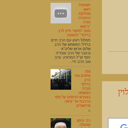
חשיפה!
ראש
מחלקת
החקירה
הודה
"ביקשו
ממני לתפור תיק לרב
ברלנד" להאזנה
תמלול ראיון עם הרב חיים
ברזילי המשמש של הרב
שלום ארוש שליט"א
ובעבר של הרב עובדיה
יוסף זצ"ל המראיין: ערב
טוב הרב חיי...
צפו:
מלווים את
הרב
ברלנד
ין
מבית
המשפט
במגרש הרוסים על פסי
הרכבת עד יציאה
מירושלים
<
רבי נחמן
מתגלה