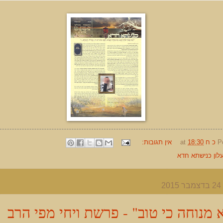
P
כ ח
18:30
at
אין תגובות:
לון כנישתא חדא
2
א מנוחה כי טוב" - פרשת ויחי מפי הרב