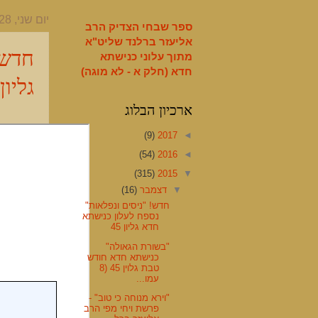
English
יום שני, 28 בדצמבר 2015
ספר שבחי הצדיק הרב
אליעזר ברלנד שליט"א
חדש!
מתוך עלוני כנישתא
חדא (חלק א - לא מוגה)
גליון 5
ארכיון הבלוג
(9)
2017
◄
(54)
2016
◄
(315)
2015
▼
▼
דצמבר
(16)
חדש! "ניסים ונפלאות"
נספח לעלון כנישתא
חדא גליון 45
"בשורת הגאולה"
כנישתא חדא חודש
טבת גלוין 45 (8
עמו...
"וירא מנוחה כי טוב" -
פרשת ויחי מפי הרב