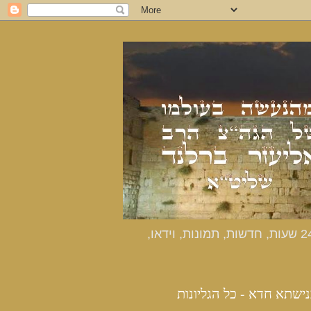
כנישתא חדא - האתר הרשמי מהנעשה בעולמו של הרב אליעזר ברלנד שליט"א - דיווחים שוטפים 24 שעות, חדשות, תמונות, וידאו,
נישתא חדא - כל הגליונות