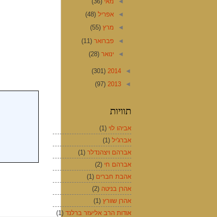
◄
מאי
(36)
◄
אפריל
(48)
◄
מרץ
(55)
◄
פברואר
(11)
◄
ינואר
(28)
(301)
2014
◄
(97)
2013
◄
תוויות
אביהו לוי
(1)
אברג'יל
(1)
אברהם ויצהנדלר
(1)
אברהם חי
(2)
אהבת חברים
(1)
אהרן בניטה
(2)
אהרן שוורץ
(1)
אודות הרב אליעזר ברלנד
(1)