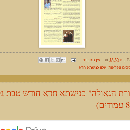
P
כ ח
18:39
at
אין תגובות:
יסים ונפלאות
,
עלון כנישתא חדא
רת הגאולה" כנישתא חדא חודש טבת גלו