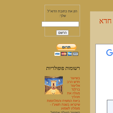
הזן את כתובת הדוא"ל
שלך:
 חדא
רשומות פופולריות
בשיעור
חדש הרב
אליעזר
ברלנד
מגלה את
תהליך
ביאת המשיח והמלחמות
שיקראו בשנת תשע"ו -
מומלץ לשמוע
השיעור הועלה אתמול