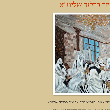
זר ברלנד שליט"א
חי' - מפי הגה"צ הרב אליעזר ברלנד שליט"א