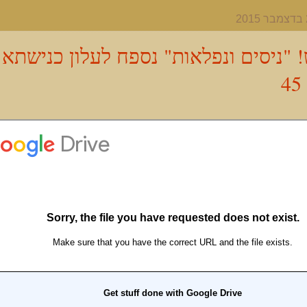
 "ניסים ונפלאות" נספח לעלון כנישתא
4