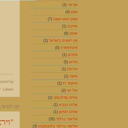
אודסר
(1)
אומן
(4)
אומן ראש השנה
(7)
אזיקים
(1)
אטום
(8)
אין רשעים בישראל
(1)
אינתיפאדה
(5)
איפרגן
(1)
איראן
(5)
אירוסין
(1)
אישה
(1)
osted by
איתמר רז
(1)
Labels:
ע
אלי ישי
(2)
אליהו גודלבסקי
(1)
אליהו הנביא
(1)
יום חמישי, 24 בדצמבר 015
אליהו לופיאן
(1)
"ויר
אליעזר ברלנד
(35)
אליעזר ברלנד ביוהנסבורג
(3)