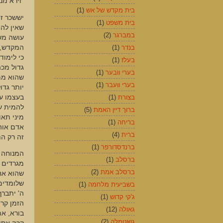
"וירא מנו
בית מקדש של אש
(1)
יששכר ז
בית משפט
(1)
שאין לה 
במברגר
(2)
עושה משה
המקדש, א
בנדר
(1)
כי לימוד
בעלז
(1)
גדול מכה
בערי וובער
(1)
שהוא ממז
בערי וועבר
(1)
יותר גדו
בעצמו עמ
בצורת
(1)
להמית עצ
ברוך דיין האמת
(5)
מיני תאו
בריחה
(1)
אדם אוה
ברית
(4)
זה רק הת
ברנדסדורפר
(1)
המנוחה 
ברסלב
(1)
מגרדים 
ברסלב אמת
(2)
שהוא אח
שלומדים
בשביעית מלחמה
(1)
ה' יתברך
ג'קי קדוש
(1)
הזמן קר 
גאולה
(12)
בורא, א
גואטמלה
(2)