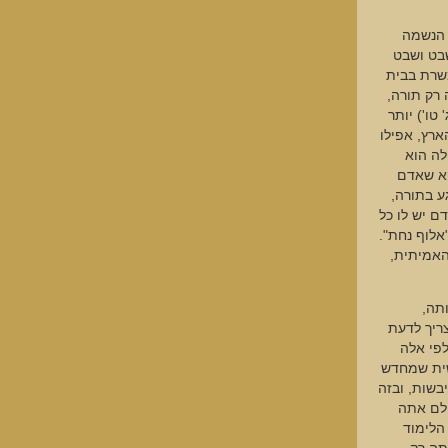
 הנשמה
שבט ושבט
משרת בבית
 רק תורה,
טו') יותר
ארץ, אפילו
לה הוא
וקא שאדם
ע בתורה,
ם יש לו כל
אלוף נחת".
האמיתית,
תה,
ריך לדעת
פי אלה
שית שמחדש
יבשות, ובזה
עולם אתה
הלימוד