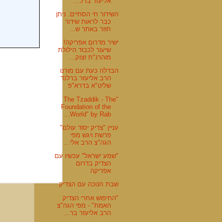
אליעזר ברל...
השידור חי הסתיים. ניתן
כבר לראות שידור
חוזר באתר ש...
ישיר מדרום אפריקה!
שיעור לכבוד הילולת
מוהרנ"ת זצוק...
הבדלה כעת עם מורנו
הרב אליעזר ברלנד
שליט"א בדרא"פ
"The Tzaddik - The
Foundation of the
World" by Rab...
עניין "צדיק יסוד עולם"
פרשת ויגש מפי
הגה"צ הרב אלי...
"שמע ישראל" עכשיו עם
הצדיק בדרום
אפריקה
שבת חנוכה עם הצדיק
"החיפוש אחרי הצדיק
האמת" - מפי הגה"צ
הרב אליעזר בר...