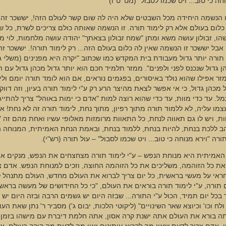
חה כי טוב... ויט שכמו לסבול" (מט' ט"ו)
ו הנשמה היחידה מכל השבטים שלא היה לה שום קשר לעולם הזה!, יששכר זה
כלום בעולם אלא רק לימוד תורה. זו הנשמה שאותה כולם צריכים לשרת, כל 
ו, זבולון עושה משא ומתן "שמח זבולון בצאתך" יהודה עושה מלחמות, לוי 
בל יששכר זו הנשמה שאין לה כלום בעולם הזה... רק לימוד תורה!. יששכר זה
 תורה יותר גדול מעבודת בית המקדש כמו שכתוב "יקרה היא מפנינים (משלי ג' 
ן גדול שנכנס לפני ולפנים". ממזר תלמיד חכם הוא יותר גדול מכהן גדול עם ה
ר אפילו שהוא נולד באיסורים, בפגמים נוראים, אם הוא לומד תורה יומם ולי
ל מכהן גדול, כי אי אפשר לצאת מהיצר הרע רק ע"י לימוד תורה בעיון, וזה דו
ל. עד כדי מוות, עד כדי שהוא רוצה למות "אדם כי ימות באוהל" צריך להתייג
מו עליה, לא ללמוד תורה מתוך רפיון, מתוך נחת, לימוד תורה זה לא נחת! אד
ות, ויש לו גם תאווה לנחת, כל התאוות מרומזות מאלופי עשיו ואחת מהם זה "
ב ללכת בנחת, להיות בנחת, ללמוד בנחת, ובאמת הנחת האמיתית, המנוחה 
ורה "וירא מנוחה כי טוב... ויט שכמו לסבול" – עול תורה (רש"י).
האמיתית היא מנוחת הנפש – ע"י לימוד תורה מצחצחים את הנפש, מנקים או
את כל הזוהמה, משליכים את כל הזוהמה החוצה, וזכים למנוחת הנפש. אדם צ
ראי על מעשי בראשית, כל יום צריך לברוא את העולם מחדש, העולם מתנהל ל
 תורה, ע"י לימוד תורה בוראים את העולם, "כי כל החידושים של מעשה ברא
 בכל יום תמיד, הכול ע"י התורה... שבזה היום יש גשמים הרבה ובזה היום יש 
ולח וכו' וכיוצא שאר השינויים" (ליקוטי הלכות, יבום ג') מסביר ר' נתן שאת ה
תה בורא את העולם אתה ישנת קרה אסון, אתה חלמת דיברת עם מישהו בזמן 