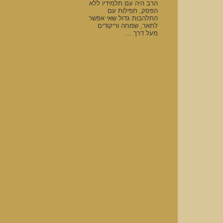
הרב היה עם תלמידיו ללא
הפסק, תפילות עם
התלהבות גדול שאי אפשר
לתאר, שמחה וריקודים
מעל דרך ...