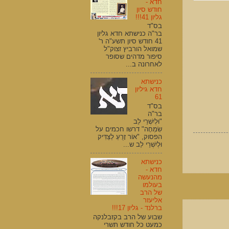
חדא -
חודש סיון
גליון 41!!!
בס"ד
בר"ה כנישתא חדא גליון
41 חודש סיון תשע"ה ר'
שמואל הורביץ זצוק"ל
סיפור מדהים שסופר
לאחרונה ב...
כנישתא
חדא גיליון
61
בס"ד
בר"ה
"וּלְיִשְׁרֵי לֵב
שִׂמְחָה" דרשו חכמים על
הפסוק, "אוֹר זָרֻעַ לַצַּדִּיק
וּלְיִשְׁרֵי לֵב ש...
כנישתא
חדא -
מהנעשה
בעולמו
של הרב
אליעזר
ברלנד - גליון 17!!!
שבוע של הרב בקזבלנקה
כמעט כל חודש תשרי