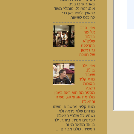
באתר שובו בנים
אינטרנשיונל. מומלץ מאוד
להאזין. לחצו כאן כדי
להיכנס לשיעור.
צפו: הרב
אליעזר
ברלנד
שליט"א
בהדלקת
נר ראשון
של חנוכה
צפו: ילד
בן 15
שעבר
מוות קליני
בסוכות
השנה
מספר מה הוא ראה בעניין
מלחמת גוג ומגוג, משיח
והגאולה
מוות קליני מהשבוע. משהו
מדהים שלא ניראה ולא
נשמע כל שלביי הגאולה
לפרטים אמיתי ביותר. ילד
בן 15 מתאר מי זה
המשיח. כולם מכירים ...