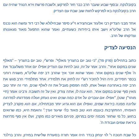
בקזבלנקה. ובסוף שבוע שעבר הרב כבר חזר למרקש, ולשבת פרשת וירא הנגיד שהיה עם
הרב בקזבלנקה בא למרקש לחוות שוב שבת עם הצדיק.
אחד מבני הצדיק רבי אלעזר אבוחצירא זי"ע סיפר שבהילולא של רבי דוד ומשה הוא נכנס
אל הרב שליט"א וישב איתו ביחידות כשעתיים, ואמר שהוא התפעל מאוד מגאונותו
וצדקותו של הרב.
הנסיעה לצדיק
כתוב בתהילים (פרק פד), "כי טוב יום בחצריך מאלף". ופרש"י, טוב יום בחצריך – "מאלף
שנים במקום אחר". והרב אמר על זה, טוב להיות עם הצדיק אפילו יום אחד משלעבוד את
ה' אלף שנים במקום אחר. ואמר שהוא זוכר איך שהרב דב יפה שליט"א, משגיח רוחני
בכפר חסידים, היה רגיל להזכיר רש"י זה לחזק את תלמידיו. אחד מתלמידי הרב פגש את
הרב יפה באחרונה ושאל אותו, למה הפסוק מגביל את זה לאלף שנים, הרי זה יותר טוב
מאין סוף שנים במקום אחר. הוא ענה לו, אתה צודק, ואין על זה תשובה. ורבינו אומר (חיי
מוהר"ן שטו),
"אפילו אם עוברים על אדם כמה שנים ואינו נעתק ועולה ממדרגתו למדרגה
עליונה ממנה ביראת שמים, ואפילו אם הוא גרוע יותר מבתחילה, אם הוא מקורב לצדיק
האמיתי, ההתקרבות בעצמו הוא טוב מאוד בלי שיעור וערך."
והאמת היא, כמו שרואים
בחוש, כל מי שחוזר מכמה ימים במרוקו, פניהם מאירים כמו מקרן, ועלו אין סוף מדרגות
ביראת שמים ועבודת ה'.
כל שבת חנוכה ר' לוי יצחק בנדר היה אומר תורה בסעודת שלישית במירון, והרב ברלנד