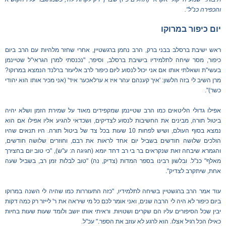
והכפירה כנ"ל".
יום כיפור במרוקו
ראש ישיבת ברסלב בבני ברק, הרב נחמן ברגשטיין, אחרי שחזר מלהיות עם הרב ביום
כיפור, מסר שיחה לתלמידיו בישיבת ברסלב, וסיפר, "נכנסתי למרן הגראי"ל שטיינמן
בעשי"ת ושאלתי אותו אם אני יכול לנסוע ליום כיפור לרב אליעזר ברלנד הנמצא במרוקו?
מרן השיב לי בזה הלשון: 'איך קענהם עהר איז א ערלאכער איד' (אני מכיר אותו הוא יהודי
כשר)".
אפילו גדולי הליטאים כמו הרב שטיינמן שמקפידים מאוד על שמירת הזמן ושלא יהיה
ביטול תורה, מבינים את החשיבות לנסוע לצדיקים, ושכדאי להגיע אליו אפילו אם הוא
נמצא בסוף העולם, ושיש לפחות 10 שעות בכל צד של ביטול תורה. היו תנאים שהיו
הולכים שלושה חודשים בשביל יום אחד לראות את רבם, וחוזרים שלושה חודשים,
והגמרא שיבחה זאת שנקראים בר בי רב דחד יומא (חגיגה ה: ע"ש), "כי טוב יום בחצירך
מאלף" כנ"ל. ובלשון רבינו בספר המדות (צדיק, נה) "טוב לבלות זמן רב, בשביל שעה
אחת, שיתקרב לצדיק".
עוד אמר הרב ברגשטיין בשיחה לתלמידיו, "כזה התעוררות כמו שהיה לי השנה במרוקו
ביום כיפור לא היה לי הרבה שנים, ואני אומר לכם כל מי שיראה את ר' לייזר רק כמה דקות
יבין שכל הסיפורים עליו הם שקרים ושטויות. וראיתי אותו יושב ולומד שעות שעות בחיות
כאילו הכל רגיל אצלו. הוא לרגע לא עוזב את הספר." עכ"ל.