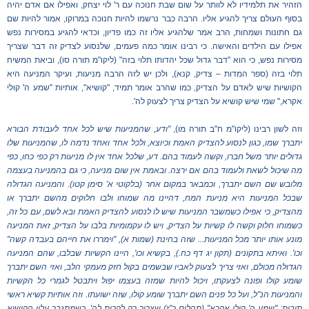
הזהיר את תלמידיו לא לוותר על שום שבת חנוכה עם ר' לוי יצחק, ואפילו אם אדם יהיה
בסוף העולם צריך להגיע אליו. הרבה כבר נרשמו להיות חנוכה במרוקו, אמור להיות שם
גם חתונות ושמחות, הרב אמר שלהגיע אליו זה כמו פדיון, וכדאי להגיע במסירות נפש
אפילו עם הילדים והאישה. כי רבינו אומר כמה פעמים, שלנסוע לצדיק זה דבר שצריך
מסירות נפש, כי הוא "דבר גדול שכל יהדותו תלוי בזה" (ליקו"מ תורה סו), וביאת המשיח
תלוי בזה (ספר המדות – צדיק, קנא), ולכן יש לזה הרבה מניעות, ועיקר המניעה היא
הקושיות שיש לאדם על הצדיק, כמו שהרב אומר תמיד, "קושיא", אותיות "שמע ה' קולי
אקרא," שמי שיש קושיא על הצדיק צריך לצעוק לה'.
וזה לשון רבינו (ליקו"מ ח"ב תורה מו),
"ודע, שהמניעות שיש לכל אחד לעבודת הבורא
יתברך שמו, כגון לנסוע להצדיק האמת וכיוצא, ולכל אחד ואחד נדמה לו, שהמניעות שלו
גדולים יותר משל חברו, וקשה לעמוד בהם. דע, שלכל אחד אין לו מניעות רק כפי כחו, כפי
מה שיכול לשאת ולעמוד בהם אם ירצה. ובאמת אין שום מניעה, כי גם בהמניעה בעצמה
מלובש שם השם יתברך, וכמבאר במקום אחר (בלקוטי א' סימן קטו). והמניעה הגדולה
שבכל המניעות היא מניעת המח, דהיינו מה שמוחו ולבו חלוקים מהשם יתברך או
מהצדיק, כי אפילו כשמשבר המניעות שיש לו לנסוע להצדיק האמת ובא לשם, עם כל זה,
כשמוחו חלוק וקשה לו קשיות על הצדיק, ויש לו עקמומיות בלבו על הצדיק, זאת המניעה
מונע אותו יותר מכל המניעות... שזה בחינת (שמות א), "וימררו את חייהם בעבדה קשה"
וכו'. ואיתא בתקונים (תקון יג דף כח.), בקשיא וכו', היינו הקשיות שבלבו, שהם המניעה
הגדולה מכולם, ואזי צריך לצעוק לאביו שבשמים בקול חזק מעמקי הלב, ואזי השם יתברך
שומע קולו ופונה לצעקתו, ויכול להיות שמזה בעצמו יפול ויתבטל לגמרי כל הקשיות
והמניעות הנ"ל, ועל כל פנים השם יתברך שומע קולו, שזה ישועתו. וזה אותיות קשיא ראשי
תיבות: "שמע ה' קולי אקרא" (תהלים כ"ז) שצריך רק לקרות לה', כשמתגבר עליו הקושיא