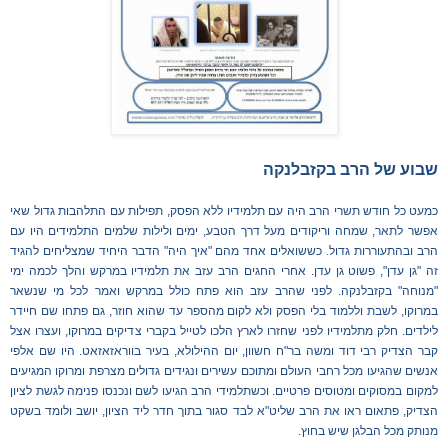
שבוע של הרב בקזבלנקה
כמעט כל חודש תשרי הרב היה עם תלמידיו ללא הפסק, תפילות עם התלהבות גדול שאי
אפשר לתאר, שמחה וריקודים מעל דרך הטבע, ימים ולילות שלמים התלמידים היו עם
הרב ובהתעוררות גדול. כששואלים אחד מהם "איך היה" הדבר היחיד שמצליחים להגיד
זה "גן עדן", פשוט גן עדן. אחרי החגים הרב עזב את תלמידיו במרקש והלך לכמה ימי
"מנוחה" בקזבלנקה. לפני שהרב עזב הוא פתח כולל במרקש ואמר לכל מי שנשאר
במרוקו, לשבת וללמוד בלי הפסק ולא לקום מהספר עד שהוא חוזר, גם פתחו שם חיידר
לילדים. חלק מתלמידיו לפני שחזרו לארץ הלכו לטייל בקברי צדיקים במרוקו, ועצרו אצל
קבר הצדיק רבי דוד ומשה בר"ח חשוון, יום ההילולא, בעיר בווראזאזאט. היו שם אלפי
אנשים שהגיעו מכל רחבי העולם ומתוכם עשירים ונגידים גדולים מצרפת ומרוקו המגיעים
למקום במסוקים ומטוסים פרטיים. וכשתלמידי הרב הגיעו לשם ונכנסו פנימה לגשת לציון
הצדיק, פתאום ראו את הרב שליט"א לבד סגור בתוך חדר ליד הציון, יושב ולומד בשקט
מנותק מכל הבלגן שיש בחוץ.