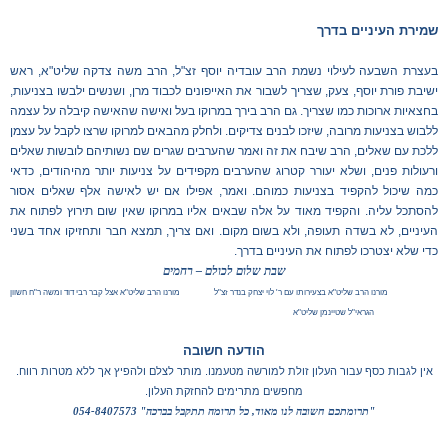
שמירת העיניים בדרך
בעצרת השבעה לעילוי נשמת הרב עובדיה יוסף זצ"ל, הרב משה צדקה שליט"א, ראש
ישיבת פורת יוסף, צעק, שצריך לשבור את האייפונים לכבוד מרן, ושנשים ילבשו בצניעות,
בחצאיות ארוכות כמו שצריך. גם הרב בירך במרוקו בעל ואישה שהאישה קיבלה על עצמה
ללבוש בצניעות מרובה, שיזכו לבנים צדיקים. ולחלק מהבאים למרוקו שרצו לקבל על עצמן
ללכת עם שאלים, הרב שיבח את זה ואמר שהערבים שגרים שם נשותיהם לובשות שאלים
ורעולות פנים, ושלא יעורר קטרוג שהערבים מקפידים על צניעות יותר מהיהודים, כדאי
כמה שיכול להקפיד בצניעות כמוהם. ואמר, אפילו אם יש לאישה אלף שאלים אסור
להסתכל עליה. והקפיד מאוד על אלה שבאים אליו במרוקו שאין שום תירוץ לפתוח את
העיניים, לא בשדה תעופה, ולא בשום מקום. ואם צריך, תמצא חבר ותחזיקו אחד בשני
כדי שלא יצטרכו לפתוח את העיניים בדרך.
שבת שלום לכולם – רחמים
מורנו הרב שליט"א
בצעירותו
עם ר' לוי יצחק בנדר זצ"ל מורנו הרב שליט"א אצל קבר רבי דוד ומשה ר"ח חשוון
הגראי"ל שטיינמן שליט"א
הודעה חשובה
אין לגבות כסף עבור העלון זולת למורשה מטעמנו. מותר לצלם ולהפיץ אך ללא מטרות רווח.
מחפשים מתרימים להחזקת העלון.
"תרומתכם חשובה לנו מאוד, כל תרומה תתקבל בברכה" 054-8407573