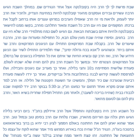
שבת פרשת לך לך הרב היה בקזבלנקה אצל אחד הנגידים שם. במהלך השבת הגיעו
הרבה עשירים גבירים ועסקנים מהעיר קזבלנקה להיות במחיצת הצדיק, ולהכיר את הרב
יותר לעומק, ולראות מי זה הרב שאפילו הערבים במרוקו עוצרים אותו ברחוב לקבל את
ברכתו. המקומיים שם היו עם הרב כל השבת ומאוד התלהבו מהרב, בקשו ממנו להישאר
בקזבלנקה ולהיות איתם בשבתות הבאות. גם הגיעו לשם כמה מתלמידי הרב שלא היו עם
הרב בחגים, וסיפרו שהיה שבת מעין עולם הבא, כל התפילות וסעודות עם הרב, והרבה
שיעורים של הרב. בקבלת שבת המרוקאים התחילו עם הניגונים המרוקאים והרב שר
איתם ביחד. וכשהגיעו ל"אנא בכח גדולת ימינך", שתי תלמידים התחילו לשיר עם הניגון
הידוע של הרב, ואז הרב קם ובשיא החיות שר איתם את כל התפילה בניגונים של ברסלב
וכל המרוקאים הצטרפו יחד. ובמשך כל השבת הרב נתן להם חוויה שלא ישכחו לעולם.
סעודת שלישית הסתיימה ב10 וחצי בלילה, ואחר כך מעריב עם ניגונים והבדלה, ועלו
למרפסת לעשות קידוש לבנה בהתלהבות גדול ובריקודים, ואחר כך ירדו לעשות סעודת
רביעית שנערכה שם כיד המלך, והמשיכו עד השעות הקטנות של הלילה. אז הרב למד
איתם שנים מקרא ואחד תרגום עד כמעט הנ"ץ, וב-5:30 בבוקר הרב ירד למקווה שבנו
לכבודו בבית (שהיה בריכה לשעבר), ולאחר מכן התחיל תפילת שחרית בשיא האור, והרב
נתן להם גם לטעום מהאור.
כל השבוע הרב היה בקזבלנקה והתפלל אצל הרב איידלמן בחב"ד. ביום רביעי בלילה
הגיעו חתן וכלה עם הוריהם מהארץ, ושברו צלחת עם הרב בסימן טוב ובמזל טוב. הרב
אמר שהוא יארגן להם את החתונה באולם הסמוך לציון רבי יחיא בן ברוך בווראזאזאט
בחנוכה בעז"ה, הנגיד הנ"ל שהיה נכח באירוע המרגש מיד אמר שהוא לוקח על עצמו כל
ההוצאות של החתונה. זהו קצת תיאור ממה שהרב ברלנד עשה ב"ימי מנוחה" שלו