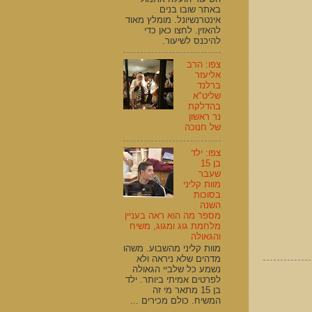
באתר שובו בנים
אינטרנשיונל. מומלץ מאוד
להאזין. לחצו כאן כדי
להיכנס לשיעור.
צפו: הרב
אליעזר
ברלנד
שליט"א
בהדלקת
נר ראשון
של חנוכה
צפו: ילד
בן 15
שעבר
מוות קליני
בסוכות
השנה
מספר מה הוא ראה בעניין
מלחמת גוג ומגוג, משיח
והגאולה
מוות קליני מהשבוע. משהו
מדהים שלא ניראה ולא
נשמע כל שלביי הגאולה
לפרטים אמיתי ביותר. ילד
בן 15 מתאר מי זה
המשיח. כולם מכירים ...