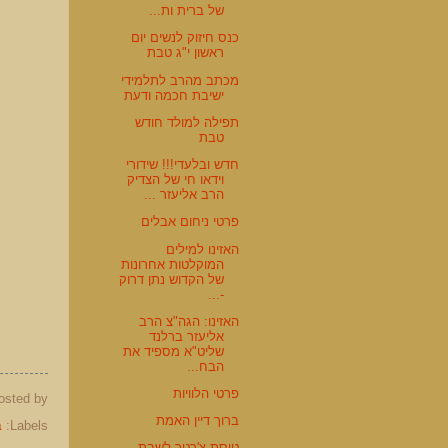
של ברית ות...
כנס חיזוק לנשים יום
ראשון י"ג טבת
מכתב מהרב לתלמידי
ישיבת חכמה ודעת
תפילה למולד חודש
טבת
חדש ובלעדי!!! שידורי
וידאו חי של הצדיק
הרב אליעזר ...
פרטי ניחום אבלים
האזינו למילים
המוקלטות אחרונות
של הקדוש נתן דרוק
-...
האזינו: הגה"צ הרב
אליעזר ברלנד
שליט"א מספיד את
הבח...
פרטי הלוויות
osted by
ברוך דיין האמת
Labels:
ב
טיסת צ'רטר לשבת