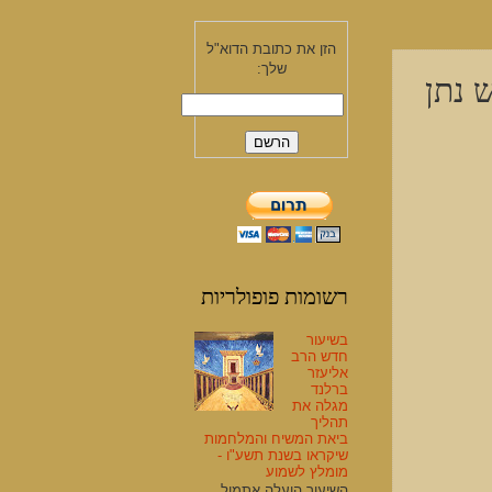
הזן את כתובת הדוא"ל
שלך:
 נתן
רשומות פופולריות
בשיעור
חדש הרב
אליעזר
ברלנד
מגלה את
תהליך
ביאת המשיח והמלחמות
שיקראו בשנת תשע"ו -
מומלץ לשמוע
השיעור הועלה אתמול