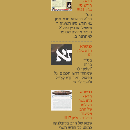
חדא -
חודש סיון
גליון 41!!!
בס"ד
בר"ה כנישתא חדא גליון
41 חודש סיון תשע"ה ר'
שמואל הורביץ זצוק"ל
סיפור מדהים שסופר
לאחרונה ב...
כנישתא
חדא גיליון
61
בס"ד
בר"ה
"וּלְיִשְׁרֵי לֵב
שִׂמְחָה" דרשו חכמים על
הפסוק, "אוֹר זָרֻעַ לַצַּדִּיק
וּלְיִשְׁרֵי לֵב ש...
כנישתא
חדא -
מהנעשה
בעולמו
של הרב
אליעזר
ברלנד - גליון 17!!!
שבוע של הרב בקזבלנקה
כמעט כל חודש תשרי