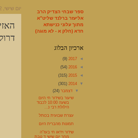
English
יום שישי, 12 בדצמבר 2014
ספר שבחי הצדיק הרב
אליעזר ברלנד שליט"א
האזי
מתוך עלוני כנישתא
חדא (חלק א - לא מוגה)
דרוק 
ארכיון הבלוג
(9)
2017
◄
(54)
2016
◄
(315)
2015
◄
(301)
2014
▼
▼
דצמבר
(24)
שיעור בשידור חי היום
בשעה 10:00 לכבוד
הילולת רבי נ...
עצרת שבועית בכותל
תמונות מהברית היום
שידור וידאו חי בעז"ה
מחר יום שישי ד טבת