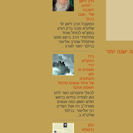
לרב ליאון
- "תדאג
לישיבה
שלי - שובו
בנים"
המקובל הרב ליאון לוי
שליט''א מבני ברק הגיע
במוצ''ש לכותל ואחד
מתלמידי הרב ביקש ממנו
שיתפלל שהרב אליעזר
ברלנד יחזור לארץ ...
 ישנה יותר
בית
המקדש
יורד
משמים או
חזון
תעתועים
של אלפי אנשים סינים?
תשפטו אתם!
לבעלי אינטרנט כשר לחץ
כאן לצפייה בוידאו בראש
חודש חשוון כמה אנשים
מארה"ב היו אצל הצדיק
רבי אליעזר ברלנד
שליט"א ב...
עלון
כנישתא