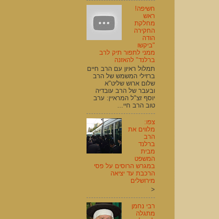
חשיפה!
ראש
מחלקת
החקירה
הודה
"ביקשו
ממני לתפור תיק לרב
ברלנד" להאזנה
תמלול ראיון עם הרב חיים
ברזילי המשמש של הרב
שלום ארוש שליט"א
ובעבר של הרב עובדיה
יוסף זצ"ל המראיין: ערב
טוב הרב חיי...
צפו:
מלווים את
הרב
ברלנד
מבית
המשפט
במגרש הרוסים על פסי
הרכבת עד יציאה
מירושלים
<
רבי נחמן
מתגלה