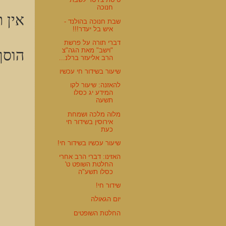
חנוכה
אין ת
שבת חנוכה בהולנד -
איש בל יעדר!!!
דברי תורה על פרשת
הוסף
"וישב" מאת הגה"צ
הרב אליעזר ברלנ...
שיעור בשידור חי עכשיו
להאזנה: שיעור לקו
המידע יג כסלו
תשעה
מלוה מלכה ושמחת
אירוסין בשידור חי
כעת
שיעור עכשיו בשידור חי!
האזינו: דברי הרב אחרי
החלטת השופט ט'
כסלו תשע"ה
שידור חי!
יום הגאולה
החלטת השופטים