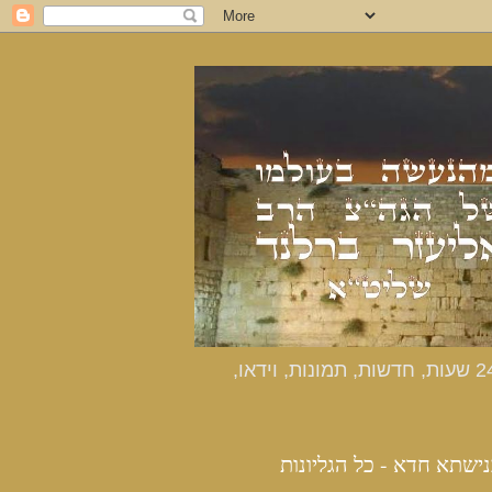
כנישתא חדא - האתר הרשמי מהנעשה בעולמו של הרב אליעזר ברלנד שליט"א - דיווחים שוטפים 24 שעות, חדשות, תמונות, וידאו,
נישתא חדא - כל הגליונות