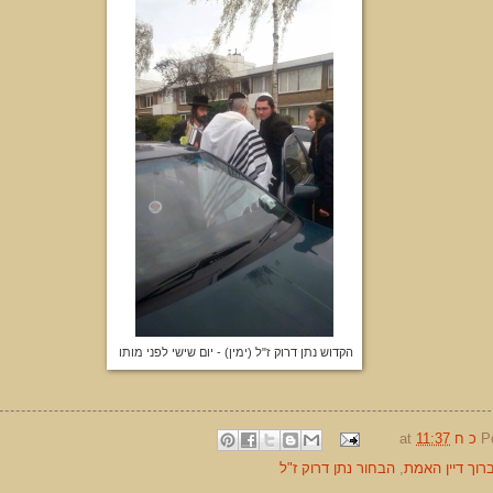
הקדוש נתן דרוק ז"ל (ימין) - יום שישי לפני מותו
P
כ ח
11:37
at
רוך דיין האמת
,
הבחור נתן דרוק ז"ל