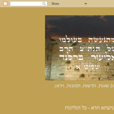
כנישתא חדא - האתר הרשמי מהנעשה בעולמו של הרב אליעזר ברלנד שליט"א - דיווחים שוטפים 24 שעות, חדשות, תמונות, וידאו,
נישתא חדא - כל הגליונות