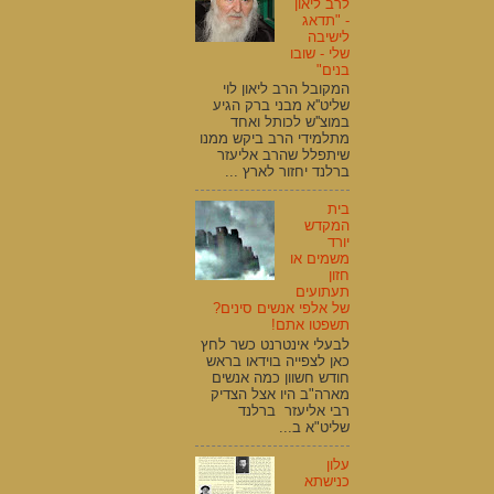
לרב ליאון
- "תדאג
לישיבה
שלי - שובו
בנים"
המקובל הרב ליאון לוי
שליט''א מבני ברק הגיע
במוצ''ש לכותל ואחד
מתלמידי הרב ביקש ממנו
שיתפלל שהרב אליעזר
ברלנד יחזור לארץ ...
בית
המקדש
יורד
משמים או
חזון
תעתועים
של אלפי אנשים סינים?
תשפטו אתם!
לבעלי אינטרנט כשר לחץ
כאן לצפייה בוידאו בראש
חודש חשוון כמה אנשים
מארה"ב היו אצל הצדיק
רבי אליעזר ברלנד
שליט"א ב...
עלון
כנישתא