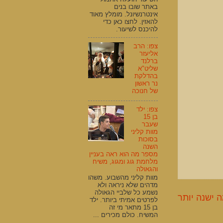
באתר שובו בנים
אינטרנשיונל. מומלץ מאוד
להאזין. לחצו כאן כדי
להיכנס לשיעור.
צפו: הרב
אליעזר
ברלנד
שליט"א
בהדלקת
נר ראשון
של חנוכה
צפו: ילד
בן 15
שעבר
מוות קליני
בסוכות
השנה
מספר מה הוא ראה בעניין
מלחמת גוג ומגוג, משיח
והגאולה
מוות קליני מהשבוע. משהו
מדהים שלא ניראה ולא
נשמע כל שלביי הגאולה
 ישנה יותר
לפרטים אמיתי ביותר. ילד
בן 15 מתאר מי זה
המשיח. כולם מכירים ...