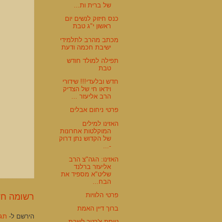
של ברית ות...
כנס חיזוק לנשים יום
ראשון י"ג טבת
מכתב מהרב לתלמידי
ישיבת חכמה ודעת
תפילה למולד חודש
טבת
חדש ובלעדי!!! שידורי
וידאו חי של הצדיק
הרב אליעזר ...
פרטי ניחום אבלים
האזינו למילים
המוקלטות אחרונות
של הקדוש נתן דרוק
-...
האזינו: הגה"צ הרב
אליעזר ברלנד
שליט"א מספיד את
הבח...
פרטי הלוויות
רשומה חד
ברוך דיין האמת
הירשם ל-
תגוב
טיסת צ'רטר לשבת