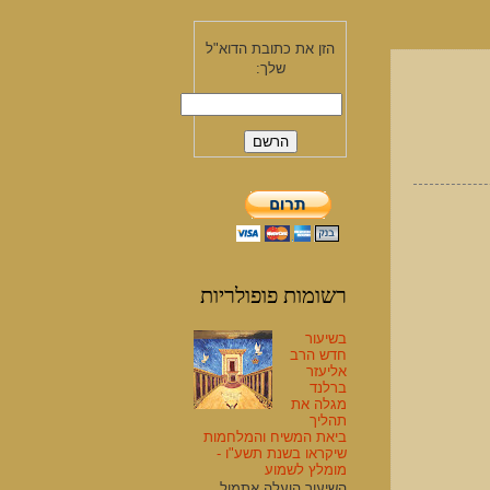
הזן את כתובת הדוא"ל
שלך:
רשומות פופולריות
בשיעור
חדש הרב
אליעזר
ברלנד
מגלה את
תהליך
ביאת המשיח והמלחמות
שיקראו בשנת תשע"ו -
מומלץ לשמוע
השיעור הועלה אתמול