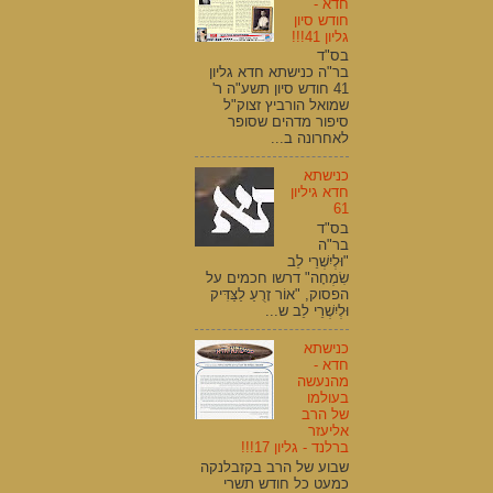
חדא -
חודש סיון
גליון 41!!!
בס"ד
בר"ה כנישתא חדא גליון
41 חודש סיון תשע"ה ר'
שמואל הורביץ זצוק"ל
סיפור מדהים שסופר
לאחרונה ב...
כנישתא
חדא גיליון
61
בס"ד
בר"ה
"וּלְיִשְׁרֵי לֵב
שִׂמְחָה" דרשו חכמים על
הפסוק, "אוֹר זָרֻעַ לַצַּדִּיק
וּלְיִשְׁרֵי לֵב ש...
כנישתא
חדא -
מהנעשה
בעולמו
של הרב
אליעזר
ברלנד - גליון 17!!!
שבוע של הרב בקזבלנקה
כמעט כל חודש תשרי