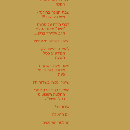
חנוכה
שבת חנוכה בהולנד -
איש בל יעדר!!!
דברי תורה על פרשת
"וישב" מאת הגה"צ
הרב אליעזר ברלנ...
שיעור בשידור חי עכשיו
להאזנה: שיעור לקו
המידע יג כסלו
תשעה
מלוה מלכה ושמחת
אירוסין בשידור חי
כעת
שיעור עכשיו בשידור חי!
האזינו: דברי הרב אחרי
החלטת השופט ט'
כסלו תשע"ה
שידור חי!
יום הגאולה
החלטת השופטים