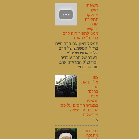
חשיפה!
ראש
מחלקת
החקירה
הודה
"ביקשו
ממני לתפור תיק לרב
ברלנד" להאזנה
תמלול ראיון עם הרב חיים
ברזילי המשמש של הרב
שלום ארוש שליט"א
ובעבר של הרב עובדיה
יוסף זצ"ל המראיין: ערב
טוב הרב חיי...
צפו:
מלווים את
הרב
ברלנד
מבית
המשפט
במגרש הרוסים על פסי
הרכבת עד יציאה
מירושלים
<
רבי נחמן
מתגלה