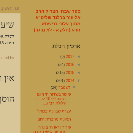
English
יום ראשון, 7 בדצמבר 2014
ספר שבחי הצדיק הרב
אליעזר ברלנד שליט"א
שיעו
מתוך עלוני כנישתא
חדא (חלק א - לא מוגה)
28-7777
תיבה 13
ארכיון הבלוג
(9)
2017
◄
osted by
(54)
2016
◄
(315)
2015
◄
אין ת
(301)
2014
▼
▼
דצמבר
(24)
שיעור בשידור חי היום
הוסף
בשעה 10:00 לכבוד
הילולת רבי נ...
עצרת שבועית בכותל
תמונות מהברית היום
שידור וידאו חי בעז"ה
מחר יום שישי ד טבת