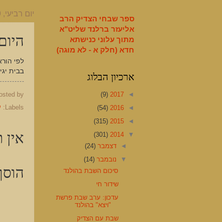
English
יום רביעי, 19 בנובמבר 2014
ספר שבחי הצדיק הרב
אליעזר ברלנד שליט"א
היום
מתוך עלוני כנישתא
חדא (חלק א - לא מוגה)
לפי הורא
בבית יגיד 7 פעמים תיקון הכללי ביחד עם בני ביתו לבי
ארכיון הבלוג
osted by
(9)
2017
◄
Labels:
ע
(54)
2016
◄
(315)
2015
◄
אין ת
(301)
2014
▼
◄
דצמבר
(24)
▼
נובמבר
(14)
הוסף
סיכום השבת בהולנד
שידור חי
עדכון: ערב שבת פרשת
"ויצא" בהולנד
שבת עם הצדיק