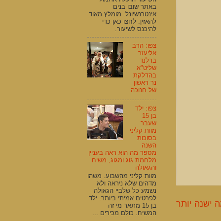
באתר שובו בנים
אינטרנשיונל. מומלץ מאוד
להאזין. לחצו כאן כדי
להיכנס לשיעור.
צפו: הרב
אליעזר
ברלנד
שליט"א
בהדלקת
נר ראשון
של חנוכה
צפו: ילד
בן 15
שעבר
מוות קליני
בסוכות
השנה
מספר מה הוא ראה בעניין
מלחמת גוג ומגוג, משיח
והגאולה
מוות קליני מהשבוע. משהו
מדהים שלא ניראה ולא
נשמע כל שלביי הגאולה
לפרטים אמיתי ביותר. ילד
 ישנה יותר
בן 15 מתאר מי זה
המשיח. כולם מכירים ...