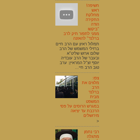
חשיפה!
ראש
מחלקת
החקירה
הודה
"ביקשו
ממני לתפור תיק לרב
ברלנד" להאזנה
תמלול ראיון עם הרב חיים
ברזילי המשמש של הרב
שלום ארוש שליט"א
ובעבר של הרב עובדיה
יוסף זצ"ל המראיין: ערב
טוב הרב חיי...
צפו:
מלווים את
הרב
ברלנד
מבית
המשפט
במגרש הרוסים על פסי
הרכבת עד יציאה
מירושלים
<
רבי נחמן
מתגלה