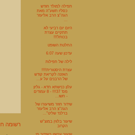
תפילה למולד חודש
כסליו תשע"ה מאת
הגה"צ הרב אליעזר
...
היום יום רביעי לא
תתקיים עצרת
בכותל!!!
החלטת השופט
עדכון שעה 6:07
לילה של תפילות
עצרת היסטורית!!!!
האזנה לקריאת קודש
של הרבנים על ע...
עלון כנישתא חדא - גליון
מס' 37!!! - 8 עמודים
- חשו...
שידור חוזר משיעורו של
הגה"צ הרב אליעזר
ברלנד שליט"...
שיעור בלווין במוצ"ש
רשומה חד
הקרוב
שיעור עכשיו בשידור חי