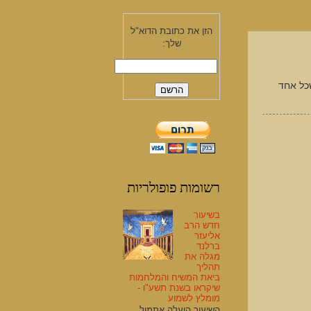
הזן את כתובת הדוא"ל
שלך:
שכל אחד
רשומות פופולריות
בשיעור
חדש הרב
אליעזר
ברלנד
מגלה את
תהליך
ביאת המשיח והמלחמות
שיקראו בשנת תשע"ו -
מומלץ לשמוע
השיעור הועלה אתמול