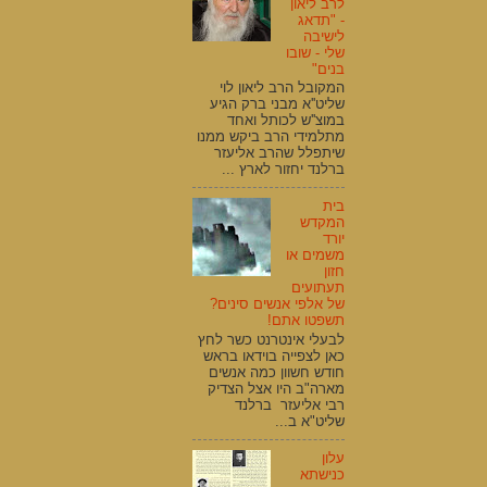
לרב ליאון
- "תדאג
לישיבה
שלי - שובו
בנים"
המקובל הרב ליאון לוי
שליט''א מבני ברק הגיע
במוצ''ש לכותל ואחד
מתלמידי הרב ביקש ממנו
שיתפלל שהרב אליעזר
ברלנד יחזור לארץ ...
בית
המקדש
יורד
משמים או
חזון
תעתועים
של אלפי אנשים סינים?
תשפטו אתם!
לבעלי אינטרנט כשר לחץ
כאן לצפייה בוידאו בראש
חודש חשוון כמה אנשים
מארה"ב היו אצל הצדיק
רבי אליעזר ברלנד
שליט"א ב...
עלון
כנישתא