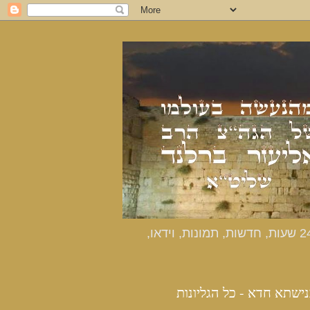
כנישתא חדא - האתר הרשמי מהנעשה בעולמו של הרב אליעזר ברלנד שליט"א - דיווחים שוטפים 24 שעות, חדשות, תמונות, וידאו,
נישתא חדא - כל הגליונות