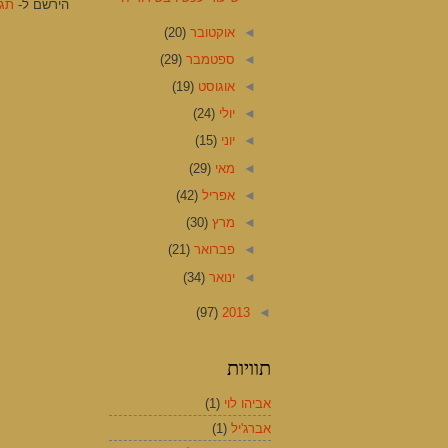
הירשם ל-
תגוב
◄
אוקטובר
(20)
◄
ספטמבר
(29)
◄
אוגוסט
(19)
◄
יולי
(24)
◄
יוני
(15)
◄
מאי
(29)
◄
אפריל
(42)
◄
מרץ
(30)
◄
פברואר
(21)
◄
ינואר
(34)
(97)
2013
◄
תוויות
אביהו לוי
(1)
אברג'יל
(1)