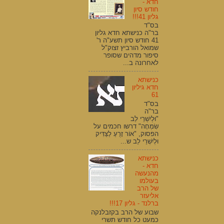
חדא -
חודש סיון
גליון 41!!!
בס"ד
בר"ה כנישתא חדא גליון
41 חודש סיון תשע"ה ר'
שמואל הורביץ זצוק"ל
סיפור מדהים שסופר
לאחרונה ב...
כנישתא
חדא גיליון
61
בס"ד
בר"ה
"וּלְיִשְׁרֵי לֵב
שִׂמְחָה" דרשו חכמים על
הפסוק, "אוֹר זָרֻעַ לַצַּדִּיק
וּלְיִשְׁרֵי לֵב ש...
כנישתא
חדא -
מהנעשה
בעולמו
של הרב
אליעזר
ברלנד - גליון 17!!!
שבוע של הרב בקזבלנקה
כמעט כל חודש תשרי