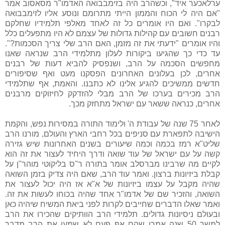
ערלאכער איד", וכשהרב היה בזימבבואה האדמו"ר מסאסוב אמר
"אם היה לי הכוח והממון הייתי מתרומם ונוסע אליו לזימבבואה
לבקרו".
ואם היו אומרים כל זה לאחד מאלפי תלמידיו שחלקם
רבנים חשובים עם קהילות גדולות של עצמם לא היו מתפעלים כלל
והיו אומרים "ידעתי את זה מזמן, האם הרב שלי צריך הסכמות?".
עד כדי כך שהגיעו ביקורות לעלון מתלמידי הרב שנראה שאנו
מחפשים הסכמה על הרב, ושנפסיק להביא דעות של רבנים
אחרים, לכן בעלונים האחרונים הפסקנו מעט ואף שסיפורים
חדשים ממשיכים להגיע אלינו לא כתבנו. והאמת, אף שתלמידי
הרב מכירים בערכו של הרב מבלי להזדקק לחיזוקים מרבנים
אחרים, כנראה ששאר עם ישראל מתחזק מכך.
לאחר 75 שנה של עבודת ה' ולימוד התורה במסירות נפש, והקמת
הישיבה לתפארת עם סניפים בכל רחבי הארץ והעולם, מורנו הרב
שליט"א רמז בכמה וכמה שיעורים בשנים האחרונות שיש גזירה
קשה על עם ישראל של עוד שואה ודרך היחיד לעצור את זה הוא
לקיים מה שרבינו מברסלב אומר בתורה ר"ס בליקוטי מוהר"ן על
קבלת ביזיונות ברצון. ואמר עוד הרב, שאם היה צדיק בזמן השואה
שהיה מקבל על עצמו ביזיונות של א"א אז היה יכול לעצור את
השואה, והזכיר שם של אדמו"ר אחד שהיה בכוחו לעשות את זה.
ואמר שאלו הדברים שחייבים לקרות לפני ביאת המשיח שיהיה כאן
ובעולם ניסיונות גדולים. תלמידי הרב הוותיקים שהכירו את הרב
למשך 50 שנה אמרו שהם אף פעם לא שמעו את הרב מדבר