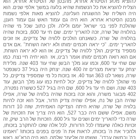
להוציא מלוע הסיטרא אחרא, מהבטן של הסיטרא אחרא, הוא
הצליח להוציא את כל הנשמות שהיא בלעה במשך אלפי שנים. הוא
היה השליח של ההשגחה העליונה, להוציא מאות אלפי נשמות
מבטן הסיטרא אחרא. הוא היה גם עמוד האש וגם עמוד הענן,
שהולכת לפני בני ישראל יומם ולילה. ולכן כתוב שכל מי שהיה
בהלוויה של שרה, זכה להאריך ימים. שם חי עד 600, בזכות שהיה
בהלוויה של שרה. כשאנחנו הולכים ללוויה של צדיקים, אז זוכים
להאריך ימים. "כי יראה חכמים ימותו ולא יראה השחת" .אם אדם
מספיד צדיקים, הולך ללוויה של צדיקים, אז הוא לא יראה השחת.
אם הוא רואה חכמים ימותו אומר רבינו, אז הוא יחיה חיי נצח. כמו
שם שחי עד 600, וכמו עוג מלך הבשן שחי עוד 403 שנה. מלידת
יצחק עד יציאת מצרים זה 400 שנה. יצחק היה בגיל 37 כשנפטר
שרה, נשאר לנו 363 ועוד 40. אז בזכות כל מי שמספיד צדיקים, כל
מי שהולך ללוויה של צדיקים, יכול לחיות כמו עוג מלך הבשן, עוד
403 שנה. ושם חי עד גיל 600, שם היה בגיל 527 כששרה נפטרה,
402 מבוגר משרה, והוא זכה בזכות שהיה בלוויה של שרה, אפילו
שהיה הבן של נח, אפילו שהיה צדיק הדור, אבל הוא זכה להיות
בלוויה של שרה, שהיא היתה הצדיקה האמיתית, שזה 10 דורות
משם. אפילו ששם היה כבר 527, הוא היה צריך את הזכויות של
שרה כדי להאריך ימים ושנים עד גיל 600. הזכויות של הרב שיק, זה
זכויות כאלה שיעמדו לכל הדורות, לכל אלה שזכו להתקרב בזכותו,
ולהכיר את ה' בזכותו, לראות את ה' פנים בפנים בזכותו! "ויאמינו
בה' ובמשה עבדו", ששמו זה אליעזר שלמה. הוא היה הרא"ש, ראש