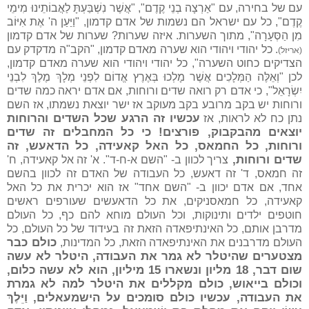
עם של בחירה, עם "אַרְצָה בְנֵי קֶדֶם", "אֲשֶׁר נִשְׁבַּעְתָּ לַאֲבוֹתֵינוּ מִימֵי
קֶדֶם", כל עם ישראל הם נשמות של אדם קדמון, "וַיַּעַן ה' אֶת אִיּוֹב
מִן הַסְּעָרָה", מתוך השערות. איזה שערות? שערות של אדם קדמון
. כל יהודי ויהודי הוא שערה מאדם קדמון, "הקב"ה מדקדק עם
(אריזל)
הצדיקים כחוט השערה", כל יהודי ויהודי הוא שערה מאדם קדמון,
לכן "וְאֵלֶּה הַמְּלָכִים אֲשֶׁר מָלְכוּ בְּאֶרֶץ אֱדוֹם לִפְנֵי מְלָךְ מֶלֶךְ לִבְנֵי
יִשְׂרָאֵל", כי אדם רק רואה שדים ורוחות, אם אדם יראה כמה שדים
ורוחות יש בקב מרובע בקב מעוקב אז ישר יוצאת נשמתו, אז השם
עכשיו זה הרגע שכל השדים והרוחות
נתן כח לא לראות, אז
יוצאים מהבקבוק, פורצים! כי כל המחבלים זה שדים
ורוחות, כל החמאס, כל האל קאעידה, כל הדאעש, זה
שדים ורוחות,
צריך לכוון ב- "השם א-ח-ד". א' זה אל קאעידה, ח'
זה חמאס, ד' זה דאעש, כל העבודה של האדם זה לכוון בהשם
אחד, אם אדם יכוון ב- "השם אחד" אז הוא יכרית את כל האל
קאעידה, כל חמאסניקים, את כל הדאעשים שעורפים ראשים
חוטפים ילדים ותינוקות, וכל העולם מוחא להם כף, כל העולם
מדרבן אותם, כל האינתיפאדה הזאת זה בעידוד של כל העולם, כל
כולם כבר
העולם מדרבנים את האינתיפאדה הזאת, כל המדינות,
מצטערים שהיטלר לא גמר את העבודה, היטלר לא עשה
שום דבר, 18 מליון ונשארו 15 מיליון, הוא לא עשה כלום,
וכולם בייאוש, כולם מקללים את היטלר למה לא גמרת
את העבודה, עכשיו כולם סומכים על הישמעאלים, וַיֵּלֶךְ