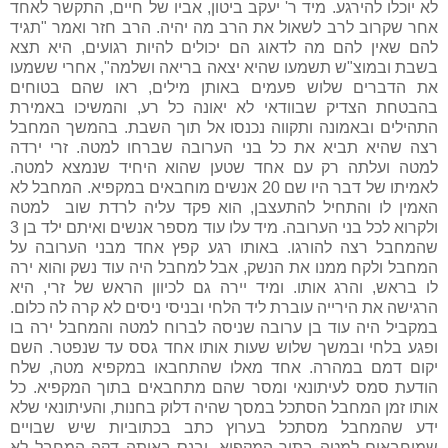
לא יוכלו להירגע. מיד ר' יעקב ביטון, אביו של חיים, התקשר לאחד
אחר שקרוב לרב לשאול את הרב מה יהיה. הרב חזר ואמר "תגיד
להם שאין להם מה לדאוג הם יכולים להיות רגועים, היא תצא
בשבת ובמוצ"ש תשמעו שהיא יצאה בריאה ושלמה", אחרי ששמעו
את הדברים שלוש פעמים באותן מילים, ראו שהם בטוחים
בהבטחת הצדיק שבוודאי לא יאונה כל רע, והמשיכו באמירת
התהילים ובאמונה ותקווה נכנסו אל תוך השבת. בהמשך המחבל
רצה שהיא תביא את כל בני הערובה שברחו למטה. זרי ירדה
למטה ועלתה רק עם אחד שטען שהוא היחיד שנמצא למטה.
לאמיתו של דבר היו שם 20 אנשים מוחבאים במקפיא. המחבל לא
האמין לו והתחיל להתעצבן, הוא פקד עליה לרדת שוב למטה
ולקרוא לכל בני הערובה. מיד עלו עוד מספר אנשים ואיתם ילד בן 3
שהמחבל רצה להורגו. באותו רגע קפץ אחד מבני הערובה על
המחבל ולקח ממנו את הנשק, אבל למחבל היה עוד נשק והוא ירה
לו בראש, והרג אותו. ומיד יירה גם לכיוון הראש של זרי, היא
הרגישה את הירייה עוברת ליד הלחי ובניסי ניסים לא קרה לה כלום.
במקביל היה עוד בן ערובה שניסה לברוח למטה והמחבל ירה בו
ופגע בלחי ובמשך שלוש שעות אותו אחד גסס עד שנפטר. השם
יקום דמם במהרה. אחד מאלו שהתחבאו במקפיא מטה, שלח
הודעת סמס לעיתונאי ומסר שהם מתחבאים בתוך המקפיא. כל
אותו זמן המחבל הסתכל במסך שהיה דלוק בחנות, והעיתונאי שלא
ידע שהמחבל מסתכל בערוץ כתב בכתוביות שיש שבויים
שמוחבאים למטה בתוך המקפיא, ובנס באותה דקה המחבל לא