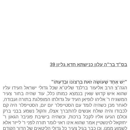
בס"ד בר"ה עלון כנישתא חדא גליון 39
"יֵשׁ אֶחָד שֶׁעוֹשֶׂה זֹאת בִּרְצוֹנוֹ וּבְדַעְתּוֹ"
הגה"צ הרב אליעזר ברלנד שליט"א שכל גדולי ישראל העידו עליו
שהוא איש קדוש שאין בנמצא כמותו כלל, עוד שהיה בחור צעיר
המשגיח ר' אליהו לופיאן העיד על גדולתו המופלגת בתורה ועבודה,
לאחר מכן כשהיה לומד עם הסטייפלר יום יום, הסטייפלר
היה קם
לכבודו והיה שולח אנשים להתברך אצלו, והקול נשמע בבני ברק
וכולם הגיעו אליו לקבל ברכות
, וכשהיה בישיבת פוניבז' הגאון ר'
יחזקאל לוינשטיין אמר שהוא אינו ראוי לומר תורה לפני ר' לייזר אלא
לשמוע ממנו, וכן כבר בגיל צעיר כל גדולי הליטאים של הדור הקודם