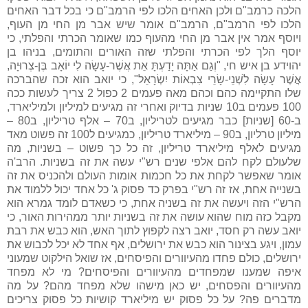
הלכה כרמב"ם ולכן האחים הלכו לפי הרמב"ם כי בכל דבר האחים
הלכו לפי הרמב"ם, הרמב"ם אומר שיש אבר מן החי מן העוף,
ויוסף אמר אין אבר מן החי מהעוף כמו שאומר הכרתי והפלתי, כי
יוסף הלך לפי הכרתי והפלתי שזה האורים והתומים, בניהו בן
יהוידע בן איש חי, "וְגַם אַתָּה יָדַעְתָּ אֵת אֲשֶׁר-עָשָׂה לִי יוֹאָב בֶּן-צְרוּיָה,
אֲשֶׁר עָשָׂה לִשְׁנֵי-שָׂרֵי צִבְאוֹת יִשְׂרָאֵל", כי יואב הוא זכה שהברכה
שלו התקיימה כהם וכהם מאה פעמים 2 כפול 2 צריך לעשות ככה
100 פעמים ב10 שניות בדיוק ואחרי זה מגיעים למיליון ולמיליארד,
ב-60 [שניות] כבר מגיעים לטריליון, ב70 – אלף טריליון, ב80 –
מיליון טרליון, ב90 – מיליארד טריליון, כמגיעים ל100 זה פשוט מאד
מגיעים לאלף מיליארד טריליון, זה כל כך פשוט – בשניות, מה
שלעולם לקח להם אלפי שנים רש"י עשה את זה בשניות. הרב'ה
אומר שאפשר לקחת את כל חכמות אומות העולם ולהכניס את זה
בשנייה אחת, אז זה רש"י בפרק כד פסוק ג' כל אחד יכול ללמוד את
הרש"י הזה ויעשה את זה בשניה אחת, כי כשאדם לומד גמרא הוא
מקבל כזה מוח שהוא עושה את זה בשניות יותר ממהירות האור, כי
יואב עשה רק חסד, יואב רצה לקפוץ לתוך האש, הוא כבש את רבת
עמון, ויגע בצינור הוא כבש את ירושלים, אף אחד לא יכל לכבוש את
ירושלים, כולם פחדו מהעיוורים והפיסחים, אז שואל הילקוט שמעוני
איפה שמענו שמפחדים מהעיוורים והפיסחים? מי לא מפחד
מהעיוורים והפסחים, יש כאן מישהו שלא מפחד מהם? על מה
מדברים פה? על כל פסוק יש מיליארד קושיות כל פסוק צריכים