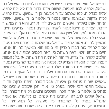
בני ישראל. הוא היה ראש בני ישראל. הוא זכה להיות הראש של בני
ישראל, ולהגיע לכזו גאוניות, ששום אדם בדור הזה לא זכה להגיע
אליה בצדקות, כמו שכתוב על ר' אלעזר בן ר' שמעון, שזכה להגיע
לכזה צדקות, שבשעה שהוא נפטר ר' אלעזר בן ר' שמעון, ואשתו
הניחה אותו בעלייה, ואנשים היו באים לדין תורה, והוא היה ממשיך
לדבר. הצדיקים חיים! אסור להגיד שצדיקים נפטרו! צדיקים חיים!
הרב'ה אמר "איך וויל שוין גאר דאס העמדיל אויס טאן". כשהצדיק
מגיע לכל השלימויות שלו, אז הוא פושט את הכתונת שלו, אבל הוא
ממשיך לחיות. אסור להגיד שר' אליעזר שלמה בן מנחם זאב נפטר!
אסור להגיד כזה דבר! הצדיק חי ביננו! הוא ממשיך לחיות! אנחנו
חיים בזכותו! "ולא יראה השחת כי יראה חכמים ימותו", אם אנחנו
הולכים ללוויה של צדיק, אז הוא לא יראה את השחת. אז בלע המוות
לנצח. הצדיק הוא חי! הצדיק לא נפטר! אין כזה דבר שהצדיק נפטר!
הוא רק פושט את הכתונת שלו הוא כבר הגיע לכאלו שלימויות
שעכשיו הוא פושט את הכתונת שלו. כי כבר כל הגוף היה כמו
כתונת. וזה כתוב, דבורה הנביאה שהיתה שופטה את ישראל.
שאפילו שהיה פנחס בן אלעזר, אבל דבורה היתה צדקת הדור.
ששואל התנא דבי אליהו בפרק ט', איך יתכן שכולם עוזבים את
פנחס בן אלעזר בן אהרן הכהן, והולכים ורוצים רק את דבורה, וכל
ישראל עולים לדבורה ועוזבים את פנחס בן אלעזר? אז אומר
התנד"א בפרק ט', שדבורה כל מעשיה, כל תנועותיה, כל
מחשבותיה, היה רק לשם שמים. לא היה לה שום תנועה שזה לא