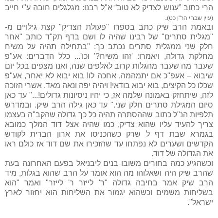
הרי כתוב ”ענוש לצדיק לא טוב“ א"ל רבנו: מגלגלים חובה ע"י חייב
.
(עיין שבחי הר"ן כט)
ובאמת הרב שיק כתב בספרו "פעולת הצדיק" קצת גילויים מ-
"מגלית סתרים" של רבינו שהיה לו ושם בדף תק"ד כותב "אחר
חלק שני ממגלית סתרים נכתב כך: "בתחילה תהיה על משיח
מחלקת גדולה, ויאמרו: 'זהו משיח?' וכו'... כלל הדברים: אע"פ
שעבר מה שעבר מהגלות קרוב לאלפים שנה, ואנו מצפים בכל יום
שיבוא – אעפ"כ אם יתמהמה, אחכה לו! בוא יבוא לא יאחר, אע"פ
שכלו כל הקיצים, בוא יבוא בודאי! ויהיה יפה ונאה מאד. אשרי הזוכה
לזה, שיתחזק באמונה שלמה אז, כי יהיו ניסיונות גדולים!..." עד כאן
סיום המגילת סתרים חלק שני." עד כאן גילה הרב שיק. ובמדרש
תלפיות הנ"ל כתוב שההסתרה תהיה כל כך גדולה שהקב"ה בעצמו
צריך להעיד עליו שהוא צדיק, כמו שהיה אצל דוד המלך כמובא
בגמרא שבת דף ל שרק כשהכניסו את ארון הברית לקודש
הקדשים ושערים לא נפתחו עד שהזכירו את שם דוד אז כולם ראו
את הגדולה של דוד.
וכשהגיע כמה בחורים משובו בנים ליבניאל בפעם האחרונה בעת
שהרב שיק היה
ושאלוהו מה הוא אומר על הרב שהוא בגלות, מיד
הרב שיק אמר בחיבה גדולה "ר' לייזר ר' לייזר" ואמר "הוא
בשליחות משמים וכשהוא יגמור את השליחות הוא יחזור לארץ
ישראל".