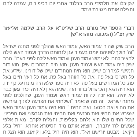
שקיבלו את תלמידי הרב ברלנד אחרי יום הכיפורים, עמדה להם
והצילה אותם מגזירת שמד.
דברי הספד של מורנו הרב שליט"א על הרב שלמה אליעזר
שיק זצ"ל (המכונה מוהרא"ש)
הרב שיק שהיה עמוד האש, עמוד האש שהולך לפני מחנה ישראל
"וה' הולך לפניהם יומם בעמוד ענן לנחותם הדרך ועמוד האש לילה
להאיר להם. לא ימוש עמוד הענן ועמוד האש לילה לפני העם". הרב
שיק היה עמוד האש ועמוד הענן. הוא היה המהר"ם שיק. הוא דור
חמישי למהר"ם שיק. הוא היה המהר"ם שיק של דורינו, שידע את
כל הש"ס בעל פה, את כל הזוהר בעל פה, את כל העץ חיים בעל
פה, כל המדרשים בעל פה, לא היה ספר שלא היה מונח על כף ידו.
הוא היה הגאון הכי גדול בדור הזה, שכזה גאון לא היה וכזה גאון כבר
לא יהיה. הוא זכה להיות עמוד האש ועמוד הענן, שהולכים לפני
מחנה ישראל. וזה מה שנאמר "ושלחתי את הצרעה לפניך וגירשה
את החיוי ואת הכנעני ואת החיתי". הוא היה עמוד הענן ועמוד האש
שגירש את החיוי ואת הכנעני ואת החיתי ואת הגרגשי ואת הפריזי.
שכל החיים שלו הוא נלחם בקליפות, והצליח לקרב מאות אלפי
אנשים לה' יתברך, והוציא אותם מיד הסיטרא אחרא. "חיל בלע
ויקיאנו מבטנו יורישנו א-ל". הוא היה חיל בלע ויקיאנו. הוא הצליח