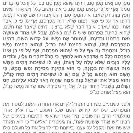
מְפֻרְסָם וְאֵינוֹ מְפֻרְסָם, דְּהַיְנוּ שֶׁהוּא מְפֻרְסָם בְּפִי כֹּל וְהַכֹּל מְדַבְּרִים
מִמֶּנּוּ, וְאַף עַל פִּי כֵן אֵינוֹ מְפֻרְסָם, כִּי אֵינוֹ חָשׁוּב כְּלָל, וְיֵשׁ אֶחָד שֶׁאֵינוֹ
חָפֵץ בָּזֶה, רַק שֶׁאִבֵּד אֶת הַמְפֻרְסָם, דְּהַיְנוּ אֲבֵדַת הַשֵּׁם שֶׁהִיא הַנֶּפֶשׁ,
דְּהַיְנוּ אַף עַל פִּי שֶׁאֵין רְצוֹנוֹ שֶׁלֹּא יִהְיֶה מְפֻרְסָם, אַף עַל פִּי כֵן אִבֵּד
אוֹתוֹ, כְּמוֹ שֶׁאָדָם אוֹבֵד דָּבָר שֶׁלֹּא בִּרְצוֹנוֹ, דְּהַיְנוּ שֶׁאִבֵּד אֶת הַשֵּׁם,
שֶׁהוּא בְּחִינַת מְפֻרְסָם שֶׁיֵּשׁ לוֹ שֵׁם בָּעוֹלָם,
אֲבָל יֵשׁ אֶחָד שֶׁעוֹשֶׂה
זֹאת בִּרְצוֹנוֹ וּבְדַעְתּוֹ, שֶׁמּוֹסֵר אֶת נַפְשׁוֹ עַל קִדּוּשׁ הַשֵּׁם, דְּהַיְנוּ
הַמְפֻרְסָם שֶׁלּוֹ, שֶׁהוּא בְּחִינַת שֵׁם כַּנַּ"ל, שֶׁהוּא בְּחִינַת נֶפֶשׁ
כַּנַּ"ל, וּמֵחֲמַת זֶה אַף עַל פִּי שֶׁהוּא מְפֻרְסָם, אַף עַל פִּי כֵן אֵינוֹ
מְפֻרְסָם כְּלָל כִּי אַדְּרַבָּא הוּא לְהֵפֶךְ, כִּי הַכֹּל דּוֹבְרִים עָלָיו, וּבוֹדִים
עָלָיו כְּזָבִים שֶׁלֹּא עָלָה עַל דַּעְתּוֹ, וְיֵשׁ לוֹ שְׁפִיכוּת דָּמִים מַמָּשׁ
מִזֶּה וְעוֹשֶֹה זֶה בְּכַוָּנָה, כִּי הוּא בְּחִינַת מְסִירַת נֶפֶשׁ מַמָּשׁ, כִּי
הַשֵּׁם הוּא הַנֶּפֶשׁ כַּנַּ"ל, וְגַם יֵשׁ לוֹ שְׁפִיכוּת דָּמִים מִזֶּה כַּנַּ"ל,
וְהוּא מַצִּיל אֶת יִשְֹרָאֵל בָּזֶה מִמַּה שֶּׁהָיָה רָאוּי לָבוֹא עֲלֵיהֶם, חַס
וְשָׁלוֹם,
בִּשְׁבִיל הַיִּחוּד כַּנַּ"ל, וְעַל יְדֵי מְסִירַת שְׁמוֹ שֶׁהוּא נַפְשׁוֹ כַּנַּ"ל,
הוּא מַצִּיל אוֹתָם כַּנַּ"ל:
ולפני כשנתיים כשהרב התחיל לקיים את התורה הזאת, למסור את
המפורסם שלו על קידוש השם שכל העולם ידברו עליו, אחד
מתלמידי הרב החשובים מיד אמר שראשי התיבות במילים של
רבינו "
יֵ
שׁ
אֶ
חָד
שֶׁ
עוֹשֶׂה
זֹ
את", זה גימטריה "אליעזר" כי הוא האחד
שעושה זאת ומקבל על עצמו ביזיונות כדי להציל את כל העולם כולו