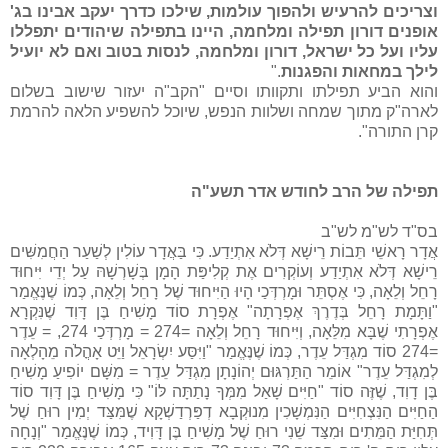
וצריכים להרעיש ולהפוך עולמות, שילכו כדרך יעקב אבינו בג'
אופנים דורון תפילה ומלחמה, היינו בתפילה שיהודים יתפללו
עליו ועל כל ישראל, דורון ומלחמה, לנסות בטוב ואם לא יועיל
לילך במחאות והפגנות
".
והוא הביע תפילתו ותקוותו וסיים "הקב"ה יעזור שישוב בשלום
לארה"ק מתוך שמחה ושלוות הנפש, שיוכל להשפיע הלאה להרמת
קרן התורה".
תפילה של הרב לחודש אדר תשע"ה
בס"ד לש"מ לש"ב
אֲדָר רָאשֵׁי תֵּבוֹת רֵישָׁא דְּלֹא אִתְיַדַע. כִּי בַּאֲדָר עוֹלִין לְשַׁעַר הַחֲמִשִּׁים
רֵישָׁא דְּלֹא אִתְיַדַע וְעוֹקְרִים אֶת קְלִיפַּת הָמָן בְּשָׁרְשָׁהּ עַל יְדֵי יִּיחוּד
רָחֵל וְלֵאָה, כִּי אֶסְתֵּר וּמָרְדְּכַי הָיוּ הַיִּיחוּד שֶׁל רָחֵל וְלֵאָה, כְּמוֹ שֶׁנֶּאֱמַר
"וַתָּמָת רָחֵל בְּדֶרֶךְ אֶפְרָתָה" אֶפְרָת סוֹד מָשִׁיחַ בֶּן דָּוִד שֶׁנִּקְרָא
אֶפְרָתִי שֶׁבָּא מִלֵּאָה, וְיִּיחוּד רָחֵל וְלֵאָה =274 = מָרְדְּכַי 274, = עֵדֶר
=274 סוֹד מִגְדַּל עֵדֶר, כְּמוֹ שֶׁנֶּאֱמַר "וַיִּסַּע יִשְׂרָאֵל וַיֵּט אָהֳלֹה מֵהָלְאָה
לְמִגְדַּל עֵדֶר" אוֹמֵר הַתַּרְגּוּם יְהוֹנָתָן מִגְדַּל עֵדֶר = מִשָּׁם יוֹפִיעַ מָשִׁיחַ
בֶּן דָוִד, שֶׁזֶּה סוֹד "חַיִּים שָׁאַל מִמְּךָ נָתַתָּה לּוֹ" כִּי מָשִׁיחַ בֶּן דָּוִד סוֹד
הַחַיִּים הַנִּצְחִיִּים הַנִּמְשָׁכִין מִנוּקְבָא דְפַּרְדַשְׁקָא שֶׁמִּצַּד יְמִין רוּחַ שֶׁל
תְּחִיַּת הַמֵּתִים וּמִצַּד שֵׁנִי רוּחַ שֶׁל מָשִׁיחַ בֶּן דָּוִיד, כְּמוֹ שֶׁנֶּאֱמַר "וְנָחָה