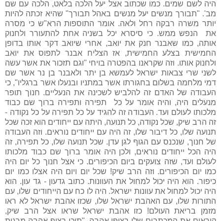
היה לשם שמים. כמו שכתוב אצל יעל הלכה בלאט, הלכה עם שם
מב'. "תבורך מנשים יעל מנשים באהל תבורך" שהיא זכתה להיות
יותר משרה רבקה רחל ולאה. אומר התוספות הרא"ש כי מסרה
את הנפש ממש. כי סיסרא יכל בשניה אחת להתעורר ולחנוק
אותה, כמו שאבנר חנק את יואב, אחרי שיואב דקר אותו בדופן
החמישית בצלע החמישית, אז הצליח אבנר לתפוס את יואב
ולחנוק אותו. וזה שקראנו בהפטרה בויחי "וגם תזכור את אשר עשה
לשני שרי צבאות ישראל לעמשא בן יתר ולאבנר בן נר אשר שם
דמי מלחמה בשלום בחגורתו אשר במתניו ובנעלו אשר ברגליו", כי
העבודה של האדם זה להלביש לשכינה את הנעליים. חנוך תופר
מנעלים היה, והיה אומר על כל תפירה ותפירה ברוך שם כבוד
מלכותו לעולם ועד. העבודה זה להגיד על כל תפירה על כל נקודה -
זה הרב שיק, שכל נקודה, כל תנועה, היתה עם ייחודים הוא זכה שכל
תנועה שלו, כל דיבור שלו, זה היה עם ייחודים נוראים. וזה העבודה
של חנוך, שנכנס עם הגוף לגן עדן. שכל תנועה שלו, כל תפירה, זה
היה הכל ייחודים נוראים, ולכן היה אומר ברוך שם כבוד מלכותו
לעולם ועד, שזה צועקים ביום הכיפורים. כי אצל חנוך כל יום היה
כמו יום הכיפורים. וזה הרב שיק! שכל יום ויום היה אצלו כמו יום
כיפור. הוא היה יכול למחול את העוונות. כתוב גדעון - גד עון. הוא
היה יכול למחול את עוונות ישראל. היה לו כח עם הייחודים שלו, עם
התורות שלו, עם האהבת ישראל שלו, שכזו אהבת ישראל לא ראו
מזמן בריאת העולם! כזו אהבת ישראל שראו אצל הרב שיק,
קוראים את המכתבים שלו רצופי אהבה, "תוכו רצוף אהבה מבנות