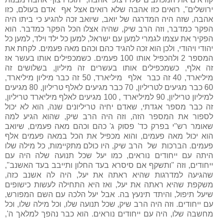
ירושלים", רואים כזו אהבה שלא רואים אצל אף אדם בעולם, כזו
אהבה, שזה היה המדרגה של יואב, שיואב זכה להגיע כי ביתו היה
הפקר כמדבר, וזה הרב שיק, שהיה אצלו הכל הפקר כמדבר. הוא
הפקיר את עצמו לגמרי למען עם ישראל, למען כל ילד וילד, למען כל
יהודי ויהודי, ולכן הוא זכה להגיד כהם וכהם מאה פעמים. לקחת את
המספר 2 ולהכפיל אותו 100 פעמים. כשמכפילים אותו בעשר אז
זה אלף, כשמכפילים אותו בעשרים זה מיליון, בשלושים זה
מיליארד, 40 זה כבר אלף מיליארד, 50 זה כבר מיליון מיליארד,
60 כבר מגיעים לטריליון, 70 כבר מגיעים לאלף טריליון, 80 מגיעים
למיליון טריליון, 90 למיליארד , 100 מגיעים לאלף מיליארד טריליון,
זה כבר מספר אגדתי, שאדם יחיה טריליונים שנה, הוא לא יכול
לספור את המספר הזה, וזה היה הרב שיק, שהוא הגיע למה
שאומר רש"י בפרק כד' פסוק ג' כהם וכהם מאה פעמים, שיואב
הוא יכול מאה פעמים, והוא מכפיל את הכל במאה פעמים אלף
פעמים. הברכות של הרב שיק, היו כולם מתקיימות, כל מילה שלו
היתה עם ייחודים נוראים, כמו יעל שכל תנועה שלה היה עם
ייחודים, וזה "ותשקף אם סיסרא בעד החלון ותייבב בעד האשנב",
שהגיעה למדרגות שהיא ראתה את יעל, היה לה אשנב כזה,
משקפת שהיא ראתה את יעל, ואז היא התחילה לעשות כישופים
שיעל תיפול, והיתד תינעץ בה. אבל יעל הלכה עם השם המפורש,
עם ייחודים. וזה היה הרב שיק, שכל תנועה שלו, וכל מילה שלו, וכל
מחשבה שלו, היה עם ייחודים נוראים. הוא כבר נהפך למלאך ה',