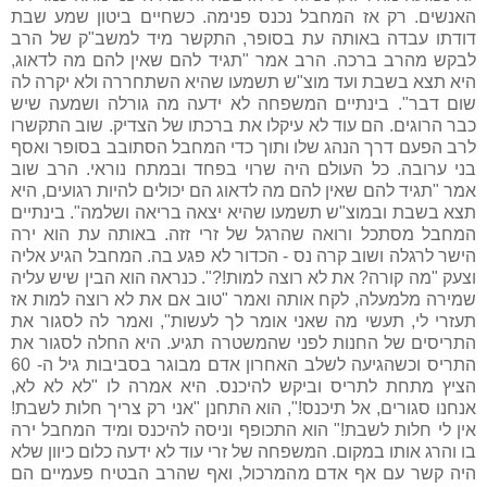
האנשים. רק אז המחבל נכנס פנימה. כשחיים ביטון שמע שבת
דודתו עבדה באותה עת בסופר, התקשר מיד למשב"ק של הרב
לבקש מהרב ברכה. הרב אמר "תגיד להם שאין להם מה לדאוג,
היא תצא בשבת ועד מוצ"ש תשמעו שהיא השתחררה ולא יקרה לה
שום דבר". בינתיים המשפחה לא ידעה מה גורלה ושמעה שיש
כבר הרוגים. הם עוד לא עיקלו את ברכתו של הצדיק. שוב התקשרו
לרב הפעם דרך הנהג שלו ותוך כדי המחבל הסתובב בסופר ואסף
בני ערובה. כל העולם היה שרוי בפחד ובמתח נוראי. הרב שוב
אמר "תגיד להם שאין להם מה לדאוג הם יכולים להיות רגועים, היא
תצא בשבת ובמוצ"ש תשמעו שהיא יצאה בריאה ושלמה". בינתיים
המחבל מסתכל ורואה שהרגל של זרי זזה. באותה עת הוא ירה
הישר לרגלה ושוב קרה נס - הכדור לא פגע בה. המחבל הגיע אליה
וצעק "מה קורה? את לא רוצה למות!?". כנראה הוא הבין שיש עליה
שמירה מלמעלה, לקח אותה ואמר "טוב אם את לא רוצה למות אז
תעזרי לי, תעשי מה שאני אומר לך לעשות", ואמר לה לסגור את
התריסים של החנות לפני שהמשטרה תגיע. היא החלה לסגור את
התריס וכשהגיעה לשלב האחרון אדם מבוגר בסביבות גיל ה- 60
הציץ מתחת לתריס וביקש להיכנס. היא אמרה לו "לא לא לא,
אנחנו סגורים, אל תיכנס!", הוא התחנן "אני רק צריך חלות לשבת!
אין לי חלות לשבת!" הוא התכופף וניסה להיכנס ומיד המחבל ירה
בו והרג אותו במקום. המשפחה של זרי עוד לא ידעה כלום כיוון שלא
היה קשר עם אף אדם מהמרכול, ואף שהרב הבטיח פעמיים הם