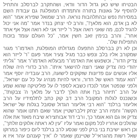
הבטיחו שיש כאן גדול הדור וודאי, ושהתקרב לברסלב והתחיל
להוסיף על גאונות בתורה והתמדתו המופלגת גם עבודת השם
במסירות נפש ובהתלהבות נוראה. הרב שמואל שפירא אמר "הוא
לא בן אדם, הוא מלאך!", והרב לוי יצחק בנדר אמר "מה אני יכול
להגיד לכם, מה שאני רואה אצל ר' לייזר אני לא רואה אצל אף אחד
אחר
"
, והרב בנימין זאב חשין אמר, "כל העולם עומד בזכות
התפילות שלו
"
.
וכן לא רק בברסלב התפעלו מגדולתו המופלגת, האדמו"ר מגור
שמקורב אליו בלב ונפש כבר מגיל צעיר אמר פעם "ר' לייזר הוא
צדיק הדור", וכשפגש את האדמו"ר מבעלזא האדמו"ר אמר "גליתי
יהודי כזה צדיק שאני רוצה להישאר איתו". הרב כדורי היה שולח
אליו אנשים עם פדיונות שזקוקים לישועה, הרב עובדיה יוסף אמר
"הוא עמוד האש של הדור, וראוי להיות מנהיג על כל עם ישראל",
ולפני שנפטר אמר לנכדו כשבא לספר לו על פוליטיקה שהוא שמע
על הרב "תיזהר בך! אתה הולך לדבר על מלאך ה' צבקות!",
וכשנכנס לגלות המקובל הרב דב קוק כתב לתלמידיו על הרב
אליעזר ברלנד "הוא רבי אליעזר הגדול שסובל בגלות של ישראל
הקשה
"
וחמיו הרב יצחק זילברשטיין אמר שאם חתנו אומר שהוא
צדיק אז גם הוא אומר כך, ורבי דוד אבוחצירא שיבח מאוד את אלה
שהולכים אחריו לכל מקום ואמר עליו "עין לא ראתה אלוקים זולתך",
וכן ראש ישיבת בני ברק לפני שנסע לרב ברלנד ליום כיפור במרוקו
שאל רשות מהגראי"ל שטיינמן שאמר לו "איך קענהם עהר איז א