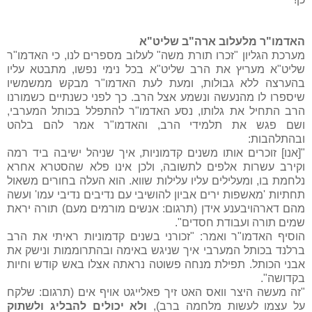
האדמו"ר מלעלוב ארה"ב שליט"א
מערכת הגליון "זכרו תורת משה" לעלוב מספרים לנו, כי האדמו"ר
שליט"א מעריץ את הרב שליט"א בכל נימי נפשו, מתבטא עליו
בהערצה ללא גבולות, ומעת לעת האדמו"ר מבקש ממשמשיו
שיספרו לו מהנעשה ונשמע אצל הרב. כך לפני כשנתיים כשמורנו
הרב התחיל את גלותו, נסע האדמו"ר להתפלל בכותל המערבי,
ושם פגש את תלמידי הרב, והאדמו"ר אמר להם בלהט
ובהתלהבות:
"[אנו] זוכרים אותו משנים קדמוניות, איך שניהל ישיבה ביד רמה
וקירב עשרות אלפים לתשובה, ולכן אינו פלא שהסטרא אחרא
נלחמת בו, ומעלילים עליו עלילות שווא. הוא העלה בחורים משאול
תחתיות 'מאשפות ירים אביון להושיבי עם נדיבים נדיבי עמו' ועשה
מהם דארהויבענע אידן (תרגום: אנשים מורמים מעם) תורה יראת
שמים תורה ועבודת חסדים".
הוסיף האדמו"ר ואמר: "זכורני בשנים קדמוניות ראיתי את הרב
ברלנד בכותל המערבי איך שניגש באימה ובהתרוממות ונישק את
אבני הכותל. תפילת מנחה פשוטה נראתה אצלו באש קודש וחיות
בקדושה".
"
זה מעשה היצר וואס האט זיך פאלייגט אויף אים (תרגום: שלקח
על עצמו לעשות מלחמה ברב),
ולא יכולים להבליג ולשתוק