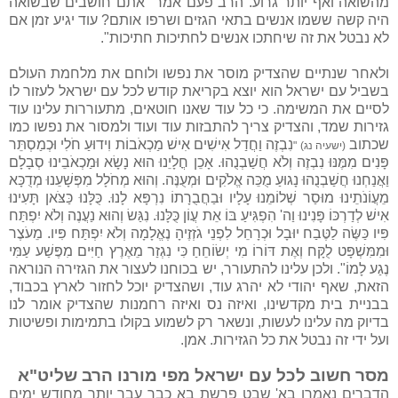
מהשואה ואף יותר גרוע. הרב פעם אמר "אתם חושבים שבשואה
היה קשה ששמו אנשים בתאי הגזים ושרפו אותם? עוד יגיע זמן אם
לא נבטל את זה שיחתכו אנשים לחתיכות חתיכות".
ולאחר שנתיים שהצדיק מוסר את נפשו ולוחם את מלחמת העולם
בשביל עם ישראל הוא יוצא בקריאת קודש לכל עם ישראל לעזור לו
לסיים את המשימה. כי כל עוד שאנו חוטאים, מתעוררות עלינו עוד
גזירות שמד, והצדיק צריך להתבזות עוד ועוד ולמסור את נפשו כמו
שכתוב
נִבְזֶה וַחֲדַל אִישִׁים אִישׁ מַכְאֹבוֹת וִידוּעַ חֹלִי וּכְמַסְתֵּר
(ישעיה נג) "
פָּנִים מִמֶּנּוּ נִבְזֶה וְלֹא חֲשַׁבְנֻהוּ. אָכֵן חֳלָיֵנוּ הוּא נָשָׂא וּמַכְאֹבֵינוּ סְבָלָם
וַאֲנַחְנוּ חֲשַׁבְנֻהוּ נָגוּעַ מֻכֵּה אֱלֹקִים וּמְעֻנֶּה. וְהוּא מְחֹלָל מִפְּשָׁעֵנוּ מְדֻכָּא
מֵעֲוֹנֹתֵינוּ מוּסַר שְׁלוֹמֵנוּ עָלָיו וּבַחֲבֻרָתוֹ נִרְפָּא לָנוּ. כֻּלָּנוּ כַּצֹּאן תָּעִינוּ
אִישׁ לְדַרְכּוֹ פָּנִינוּ וַה' הִפְגִּיעַ בּוֹ אֵת עֲוֹן כֻּלָּנוּ. נִגַּשׂ וְהוּא נַעֲנֶה וְלֹא יִפְתַּח
פִּיו כַּשֶּׂה לַטֶּבַח יוּבָל וּכְרָחֵל לִפְנֵי גֹזְזֶיהָ נֶאֱלָמָה וְלֹא יִפְתַּח פִּיו. מֵעֹצֶר
וּמִמִּשְׁפָּט לֻקָּח וְאֶת דּוֹרוֹ מִי יְשׂוֹחֵחַ כִּי נִגְזַר מֵאֶרֶץ חַיִּים מִפֶּשַׁע עַמִּי
נֶגַע לָמוֹ". ולכן עלינו להתעורר, יש בכוחנו לעצור את הגזירה הנוראה
הזאת, שאף יהודי לא יהרג עוד, ושהצדיק יוכל לחזור לארץ בכבוד,
בבניית בית מקדשינו, ואיזה נס ואיזה רחמנות שהצדיק אומר לנו
בדיוק מה עלינו לעשות, ונשאר רק לשמוע בקולו בתמימות ופשיטות
ועל ידי זה נבטל את כל הגזירות. אמן.
מסר חשוב לכל עם ישראל מפי מורנו הרב שליט"א
הדברים נאמרו בא' שבט פרשת בא כבר עבר יותר מחודש ימים