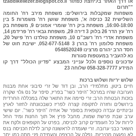
או דרך האתר
tzaddikeliezer.blogspot.co.il בליחצת כפתור
"תרום"
משפחות שמקבלות בירושלים: משפחת מירב רח' החומה
השלישית 32 כניסה א', משפחת שושן רח' משמרות 5 בין
16:00-18:00, משפחת ביק רח' שומרי אמונים 9, משפחת בק
רח' עץ הדר 26 בלוק 3 דירה 29, משפחת גבאי רח' פרידמן 14,
משפחת אדרי רח' רשב"ם 10, משפחת טולדנו רח' פישל 20,
משפחת סלומון רח' בהרן 3 052-677-5148, ישיבת חוט של
חסד הרב יהורם מרצינו 0548520249
נא להעביר במעטפות סגורות
עדכונים נוספים ולכל ענייני המבצע "פדיון הכולל" דרך קו
המידע 058-328-7777 שלוחה 23
שלוש יריות ושלוש ברכות
חיים ביטון, מתלמידי הרב, ובן דוד של זרי סיבוני אחת מבנות
הערובה שהיו במרכול "היפר כשר" בפריז, סיפר על נס גלוי שקרה
בזכות הבטחת הרב: זרי סיימה את התואר שלה במכללה החרדית
בירושלים וחזרה לתקופה קצרה לפריז כשבכוונתה לחזור לארץ
ובינתיים עבדה כקופאית בסופר של אחיה "היפר כשר". יום שישי
ערב שבת פרשת שמות, מחבל פרץ אל תוך החנות ומיד החל
לירות על כל העומדים קרוב לכניסה, בפרט על הקופאים ולקח את
השאר כבני ערובה. זרי שעמדה לראשונה קרוב לדלת הכניסה בנס
לא נפגעה מהיריות, נפלה על הרצפה והעמידה פני מתה כמו יתר