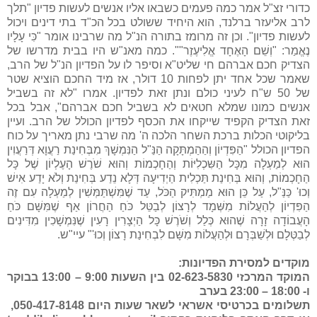
כדורי זצ"ל אמר כמה פעמים כשבאו אליו אנשים לעשות פדיון "תלך
לרב אליעזר ברלנד, הוא היחיד ששולט בכל הכ"ד בתי דינים ויכול
לעשות פדיון". וכן זה מרומז בתורה הנ"ל מה שרבינו אומר "כִּי עָלָיו
נֶאֱמַר: "וְשֵׁם הָאֶחָד אֱלִיעֶזֶר"". כמה מאנ"ש היו בבית מדרשו של
הצדיק חכם אברהם חי שליט"א וסיפר לו על הפדיון הנ"ל של הרב,
שאמר שכל אחד יתן לפחות 10 דולר, אז מיד החכם הוציא שטר
של 50 ש"ח לעיני כולם ונתן זאת לפדיון. אמרו "לא זה בשביל
אנשים כמונו שמלא חטאים לא בשביל חכם אברהם", אבל בכל
זאת הצדיק הקפיד שייקחו את הכסף לפדיון הכולל של הרב. ועיין
בליקוטי הכלות ברכת השחר הלכה ה' מה שרבי נתן מאריך על כוח
הפדיון הכולל "הַפִּדְיוֹן וְהַהַמְתָּקָה הַנַּ"ל הַנִּמְשָׁךְ מִבְּחִינַת רַעֲוָא דְּרַעֲוִין
הוּא לְמַעְלָה מִכָּל הַשִּכְלִיּוֹת וְהַחָכְמוֹת וְהוּא שֹׁרֶשׁ הָעֶלְיוֹן שֶׁל כָּל
הַחָכְמוֹת, וְהוּא בְּחִינַת תַּכְלִית הַיְדִיעָה דְּלָא נֵדַע בְּחִינַת וְלֹא יָדַע אִישׁ
וְכוּ' כַּנַּ"ל, עַל כֵּן הוּא מַמְתִּיק הַכֹּל, עַד שֶׁמִּשְׁתַּמְּשִׁין לְמַעְלָה עִם זֶה
הַפִּדְיוֹן לְהַעֲלוֹת מִשְּׁמָד לְרָצוֹן לְבַטֵּל כֹּחַ הַחֲרוֹן אַף שֶׁמִּשָּׁם כֹּחַ
הָעֲבוֹדָה זָרָה שֶׁהוּא כְּלַל וְשֹׁרֶשׁ כָּל הַיְצָרִין רָעִין שֶׁנִּמְשָׁכִין מִדִּינִים
לְבַטְּלָם וּלְשַׁבְּרָם וּלְהַעֲלוֹת מִשָּׁם לִבְחִינַת רָצוֹן וְכוּ'" עיי"ש.
מוקדים למסירת הפדיונות:
המוקד המרכזי 02-623-5830 בין השעות 9:00 – 13:00 בבוקר
ו- 18:00 – 23:00 בערב
תשלומים בכרטיסי אשראי לשאר שעות היום 050-417-8148,