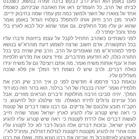
פעם באומן הוא הגיע לרב לבקש ברכה ועזרה בנושא, כשנכנס
לביתו של הרב, כל העומדים ראו את האהבה שביניהם, כשנפלו
אחד על צווארו של השני ולמשך כמה זמן עמדו שמה בחיבוק ידיים.
לאחר מכן הרב חיזק אותו להתפלל בקלוויז הגדול באומן ואמר
שהוא יגן עליו מכל החולקים. גם אמר שהוא יכול לבוא לארץ בלי
פחד והכל יסתדר לו.
לפני כשנתיים כשהרב התחיל לקבל על עצמו ביזיונות ודברו עליו
בכל התקשורת, אדם חשוב שרצה לשמוע דעת מוהרא"ש בנושא
סיפר למוהרא"ש מה שאומרים על הרב. הרב שיק שהיה בקי בכל
התורה כולה, לא הזדעזע מהדברים, ומיד ציטט את מדרש תלפיות
אות א' ענף אותות משיח ואמר, מה אתם רוצים? גם על משיח יגידו
כאלה דברים. ולרב שיש לו נשמת דוד המלך אין פלא שככה
מעלילים עליו.
ובאמת כבר פרסמו 4 חודשים לפני כן איך הרב שיק הכין את
תלמידיו ואמר "יזהרו בכבודו של הר' ברלנד, הוא בדור הזה כמו דוד
המלך. יהיה סביבו הרבה מחלוקות ודברים הנראים מוזרים, אבל
הכל עניינים גדולים לזירוז הגאולה. ומי שילגלג יכול להיענש, כי
הקב"ה תובע עלבונם של צדיקים. גם רבנו עשה דברים של קטנות
כי ראה שיש קטרוג עליו להגיע לארץ ישראל ואמר שהיה חייב
לעשות דברים אלו לרדת לקטנות כי ראה שיש קטרוג עליו להגיע
לארץ ישראל, ובזכות דברים אלה הבעל-דבר לא יכל לקטרג עליו
וזכה אחרי זה להגיע מקטנות דקטנות לגדלות דגדלות, ומחו"ל לא"י.
וכשהגיע לאיסטנבול מי שביזה את רבנו נענש ומת, שאלו את רבנו