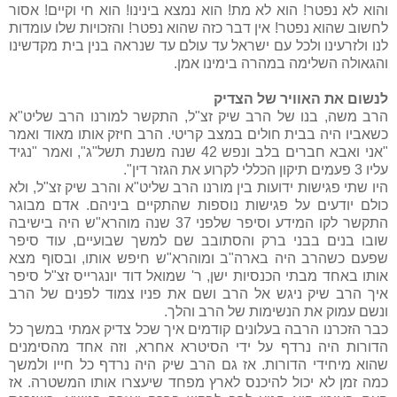
והוא לא נפטר! הוא לא מת! הוא נמצא בינינו! הוא חי וקיים! אסור
לחשוב שהוא נפטר! אין דבר כזה שהוא נפטר! והזכויות שלו עומדות
לנו ולזרעינו ולכל עם ישראל עד עולם עד שנראה בנין בית מקדשינו
והגאולה השלימה במהרה בימינו אמן.
לנשום את האוויר של הצדיק
הרב משה, בנו של הרב שיק זצ"ל, התקשר למורנו הרב שליט"א
כשאביו היה בבית חולים במצב קריטי. הרב חיזק אותו מאוד ואמר
"אני ואבא חברים בלב ונפש 42 שנה משנת תשל"ג", ואמר "נגיד
עליו 3 פעמים תיקון הכללי לקרוע את הגזר דין".
היו שתי פגישות ידועות בין מורנו הרב שליט"א והרב שיק זצ"ל, ולא
כולם יודעים על פגישות נוספות שהתקיים ביניהם. אדם מבוגר
התקשר לקו המידע וסיפר שלפני 37 שנה מוהרא"ש היה בישיבה
שובו בנים בבני ברק והסתובב שם למשך שבועיים, עוד סיפר
שפעם כשהרב היה בארה"ב ומוהרא"ש חיפש אותו, ובסוף מצא
אותו באחד מבתי הכנסיות ישן, ר' שמואל דוד יונגרייס זצ"ל סיפר
איך הרב שיק ניגש אל הרב ושם את פניו צמוד לפנים של הרב
ונשם עמוק את הנשימות של הרב והלך.
כבר הזכרנו הרבה בעלונים קודמים איך שכל צדיק אמתי במשך כל
הדורות היה נרדף על ידי הסיטרא אחרא, וזה אחד מהסימנים
שהוא מיחידי הדורות. אז גם הרב שיק היה נרדף כל חייו ולמשך
כמה זמן לא יכול להיכנס לארץ מפחד שיעצרו אותו המשטרה. אז