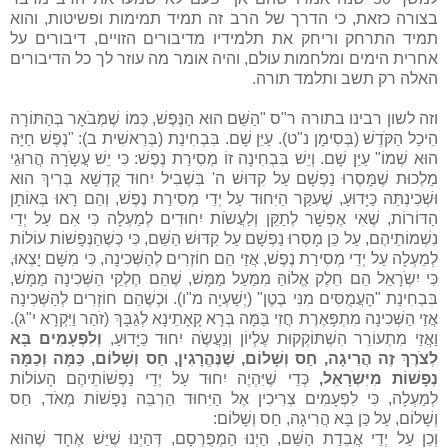
בצורה כזאת, כי הדרך של הרב זה תמיד תמימות ופשיטות, והוא
תמיד התרחק וריחק את תלמידיו מדיבורים הזויים, דיבורים על
אחרית הימים ומלחמות עולם, והיה אומר מה עוזר לך כל הדיבורים
האלה רק תשב ותלמד תורה.
וזה לשון רבינו בתורה ר"ס "הַשֵּׁם הוּא הַנֶּפֶשׁ, כְּמוֹ שֶׁמְּבֹאָר בְּהַתּוֹרָה
הֵיכַל הַקֹּדֶשׁ (בְּסִימָן נ"ט). עַיֵּן שָׁם. בִּבְחִינַת (בְּרֵאשִׁית ב): "נֶפֶשׁ חַיָּה
הוּא שְׁמוֹ" עַיֵּן שָׁם. וְיֵשׁ בִּבְחִינָה זוֹ מְסִירַת נֶפֶשׁ: כִּי יֵשׁ עֲשָֹרָה הֲרוּגֵי
מַלְכוּת שֶׁמָּסְרוּ נַפְשָׁם עַל קִדּוּשׁ ה' בִּשְׁבִיל יִחוּד קֻדְשָׁא בְּרִיךְ הוּא
וּשְׁכִינְתֵּהּ כַּיָּדוּעַ, שֶׁעִקַּר הַיִּחוּד עַל יְדֵי מְסִירַת נֶפֶשׁ, וְהֵם רָאוּ בְּאוֹתָן
הַדּוֹרוֹת, שֶׁאִי אֶפְשָׁר לְתַקֵּן וְלַעֲשֹוֹת יִחוּדִים לְמַעְלָה כִּי אִם עַל יְדֵי
נִשְׁמוֹתֵיהֶם, עַל כֵּן מָסְרוּ נַפְשָׁם עַל קִדּוּשׁ הַשֵּׁם, כִּי כְּשֶׁהַנְּפָשׁוֹת עוֹלוֹת
לְמַעְלָה עַל יְדֵי מְסִירַת נֶפֶשׁ, אֲזַי הֵם חוֹזְרִים לְהַשְּׁכִינָה, כִּי מִשָּׁם יָצְאוּ,
כִּי יִשְֹרָאֵל הֵם חֵלֶק אֱלוֹהַּ מִמַּעַל מַמָּשׁ, שֶׁהֵם חֶלְקֵי הַשְּׁכִינָה מַמָּשׁ,
בִּבְחִינַת "הָעֲמֻסִּים מִנִּי בֶטֶן" (יְשַׁעְיָה מ"ו). וּכְשֶׁהֵם חוֹזְרִים לְהַשְּׁכִינָה
אֲזַי הַשְּׁכִינָה מִתְפָּאֶרֶת חֲזִי בַּמָּה בְּרָא קָאָתֵינָא לְגַבָּךְ (זֹהַר וַיִּקְרָא י"ג).
וַאֲזַי מִתְעוֹרֵר הִשְׁתּוֹקְקוּת עֶלְיוֹן וְנַעֲשֶֹה יִחוּד כַּיָּדוּעַ,
וְלִפְעָמִים בָּא
לְצֹרֶךְ זֶה הֲרִיגָה, חַס וְשָׁלוֹם, שֶׁנֶּהֱרָגִין, חַס וְשָׁלוֹם, כַּמָּה וְכַמָּה
נְפָשׁוֹת מִיִּשְֹרָאֵל,
כְּדֵי שֶׁיִּהְיֶה יִחוּד עַל יְדֵי נַפְשׁוֹתֵיהֶם הָעוֹלוֹת
לְמַעְלָה, כִּי לִפְעָמִים צְרִיכִין אֶל הַיִּחוּד הַרְבֵּה נְפָשׁוֹת מְאֹד, חַס
וְשָׁלוֹם, עַל כֵּן בָּא הֲרִיגָה, חַס וְשָׁלוֹם:
וְכֵן עַל יְדֵי אֲבֵדַת הַשֵּׁם, הַיְנוּ הַמְפֻרְסָם, דְּהַיְנוּ שֶׁיֵּשׁ אֶחָד שֶׁהוּא