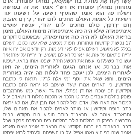
עֵשָׂו וַיִּקַּח אֶת מַחֲלַת בַּת יִשְׁמָעֵאל, נמחלו עוונותיו. אדם
מתחתן נמחלין עוונותיו אז רש"י אומר את זה בפרשת
וישלח פה הוא אומר שהוסיף רשעה על רשעתו עוד
רשעית כל אומות העולם מחכים לדם יהודי, כִּי דָם אָהַּבְתָּ
וְדָם יִרְדֲּפֶךָ, כולם מחכים לדם יהודי, עכשיו עושים
אינתיפאדה שלא היה כזה אינתיפאדה מימות העולם, מזמן
בריאת העולם לא היה כזה אינתיפאדה,
שבאוטובוס דוקרים
17 נפשות קדושות וטהורות, חפות מפשע, שלא עשו כלום, העולם
בכלל לא מזעזע, העולם אפילו לא יודע מזה, רק יודעים אם ירו איזה
ירייה פתאום על עזה, אויי אז כל העולם מזעזע, ירו ירייה על עזה! איך
עשו כזה פשע?! מי עשה את הפשע הזה? ישפטו אותו בהאג, ישפטו
אז אנחנו הגענו לאחרית הימים, זה חזון
אותו בבריסל.
לאחרית הימים, לכן יעקב פחד לגלות מה יהיה באחרית
הימים.
והוא שאל את יוסף "מִי אֵלֶּה לָּךְ?", תראה לי כתובה
וקידושין, כי האחים אמרו שעד שיעקב לא יראה להם כתובה
וקידושין הם ימכרו את דן נפתלי, את גד ואשר, כמו שהרמב"ם
פוסק בהלכות עבדים פרק ט' הלכה א' הלכות נחלות ד,ו שאדם יכול
למכור את האח שלו, אדם יכול למכור את הבן שלו, אם לא יראה
כתב חופה וקידושין אז מותר לאחים למכור את האחים שלו,
והראב"ד אומר לא, הראב"ד כותב הופיע רוח הקודש בבית
מדרשינו בפרק ח' בהלכות לולב בהלכות בית הבחירה פרק ו' שכל
דברי הראב"ד היו ברוח הקודש, אם הראב"ד אומר שאם האבא
אומר שזה בני הוא נאמן אפילו על בן השפחה, ולעתיד לבוא יפסקו