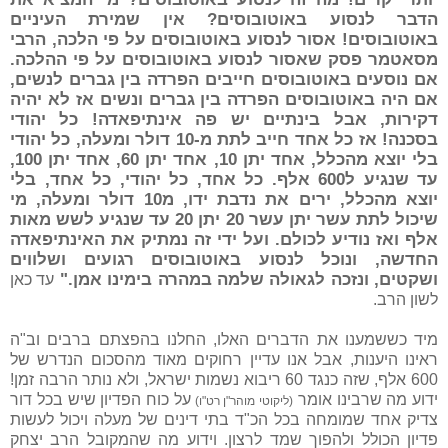
הדבר לנסוע באוטובוסים? אין שמירת העיניים
באוטובוסים! אסור לנסוע באוטובוסים על פי הלכה, הרבי
מסאטמר פסק שאסור לנסוע באוטובוסים על פי ההלכה.
אם נוסעים באוטובוסים חייבים הפרדה בין גברים לנשים,
אם היה באוטובוסים הפרדה בין גברים ונשים אז לא יהיה
דקירות, אבל בינתיים יש פה אינתיפאדה! כל יהודי
בסכנה! אז כל אחד חייב לתת מ-10 דולר ומעלה, כל יהודי
בלי יוצא מהכלל, אחד יתן 10, אחד יתן 60, אחד יתן 100,
עד שנגיע ל600 אלף. כל אחד, כל יהודי, כל אחד, בלי
יוצא מהכלל, ירים את נדבת ידו, מ10 דולר ומעלה, מי
שיכול לתת עשר יתן עשר 20 יתן 20 עד שנגיע לשש מאות
אלף ואז נודיע לכולם. ועל ידי זה נמתיק את האינתיפאדה
החדשה, ונוכל לנסוע באוטובוסים רגועים ושלווים
ושקטים, ונזכה לגאולה שלמה במהרה בימינו אמן."
עד כאן
לשון הרב.
מיד כששמענו את הדברים האלו, החלנו בהפצתם ברבים וב"ה
ראינו היענות, אבל אנו עדיין רחוקים מאוד מהסכום הנדרש של
600 אלף, שזה כנגד 60 ריבוא נשמות ישראל, ולא נותר הרבה זמן!
ידוע מה שרבינו אומר
על כוח הפדיון שיש בכל דור
(ליקוטי מוהר"ן רט"ו)
צדיק אחד שמומחה בכל הכ"ד בתי דינים של מעלה ויכול לעשות
פדיון הכולל ולהפוך שמד לרצון. וידוע מה שהמקובל הרב יצחק