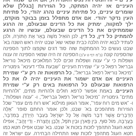
העיניים אז יהיה המתקה, כל הגזירות [בגלל] שלא
שומרים עיניים, כל פתיחת עיניים נהרג יהודי, כל פתיחת
העין נדקר יהודי. אם אדם מתפלל בזמן בבוקר מוקדם,
ילך למקווה, ימתיק את כל הדינים שבעולם, זה הרגע
שממתיקים את כל הדינים שבעולם, עכשיו זה הרגע
להמתיק כל דין, כל דין.
לכן הוֹאִיל מֹשֶׁה בֵּאֵר אֶת הַתּוֹרָה, ולכן
לעתיד לבוא יהיה הלכה כבית שמאי שא' שבט יהיה ראש השנה בא'
שבט נעשים כל ההמתקות שזה סוד דגים שקפצו לתוך הספינה
שהספינה קונה
הספינה זה היה שמאי הספינה זה ענוה
(ב"מ דף ט ע"ב)
ושפלות כי ע"י ענוה ושפלות זוכים לכל המלאכים מיכאל נוריאל
גבריאל רפאל כי ע"י שמירת העיניים "שבעת גלדי דעינא" גימטריה
כל הרפואות זה רק ע"י שמירת
"מיכאל נוריאל רפאל גבריאל",
העיניים אם אדם ישמור את העיניים יהיה לו את כל
הרפואות שבעולם כל הרפואות באים רק ע"י שמירת
העיניים
. באמת אפשר לרפא חולים ולהחיות מתים, "ולהחיות
מתים" גימטריה "מיכאל נוריאל רפאל גבריאל", ו- "ענוה ושפלות",
ו- "אש מים רוח עפר", אומר הגאון מוילנא "אש רוח מים עפר" שכל
הגזירות מתהפכים בא' שבט, ולכן אומר החתם סופר "אֵלֶּה
הַדְּבָרִים אֲשֶׁר דִּבֶּר מֹשֶׁה אֶל כָּל יִשְׂרָאֵל בְּעֵבֶר הַיַּרְדֵּן, בַּמִּדְבָּר,
בָּעֲרָבָה, מוֹל סוּף, בֵּין פָּארָן וּבֵין תֹּפֶל, וְלָבָן וַחֲצֵרֹת - וְדִי זָהָב", אפילו
חטא העגל התהפך לזכות בזכות א' שבט. בא' שבט אפילו חטא כמו
חטא העגל מתהפך לזכות שאז התחילה הבחירה. עם ישראל זה