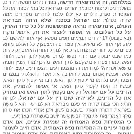
במלחמה, זה אינתיפאדה חדשה,
בפריז נהרגו חמשה יהודים,
בהולנד ניסו לרצוח גם כמה יהודים, סגרו את כל בתי הספר, את כל
המוסדות סגרו, הילדים לא יכלו ללכת לחדרים מפחדים ממה
עם ישראל בסכנה שלא היתה מבריאת
שהיה בטולוז,
העולם, אינתיפאדה נוראה שמתפשטת על כל כדור הארץ,
על כל הגלובוס, אי אפשר לעצור את זה,
אתמול נדקרו
(באוטובוס) 17 יהודים תמימים חפים מפשע, אף אחד לא שם לב
לזה, אף אחד לא מזעזע, אין פוצה פה ומצפצף, כל העולם מוחא
כפיים על כל יהודי שנרצח ונהרג, אין לנו רק התורה הזאת, רק להיות
כמו שבט זבולון, עַם חֵרֵף נַפְשׁוֹ לָמוּת, שקפץ לתוך הים, ולתוך
האש, כמו הצפרדעים שקפצו לתוך האש, מהיכן למדו העניין חנניה
מישאל ועזריה? למדו את זה מהצפרדעים, הצפרדעים קפצו לתוך
האש, ועכשיו אנחנו במכת הארבה את אשר התעללתי במצרים
הצפרדעים נלחמו מי יקפוץ לתוך האש, רבו מי יקפוץ לתוך האש,
אי אפשר להמתיק את
עכשיו זה העת לקפוץ לתוך האש,
הדינים על עם ישראל רק אם נקפוץ לתוך האש ואז נמתיק
את כל הדינים, לא יהיה שום דין על עם ישראל,
לכן זה
הרגע הכי גבוה שהיה אי פעם מבריאת העולם, ש- "הוֹאִיל מֹשֶׁה
בֵּאֵר אֶת הַתּוֹרָה הַזֹּאת" בשבעים לשון. ולכן אַחֲרֵי הַכֹּתוֹ אֵת סִיחֹן
מֶלֶךְ הָאֱמֹרִי וְאֵת עוֹג מֶלֶךְ הַבָּשָׁן אֲשֶׁר יוֹשֵׁב בְּעַשְׁתָּרֹת בְּאֶדְרֶעִי...
כי המסירות נפש האמתית זה שמירת עיניים, אם אדם
שומר עיניים זה המסירות נפש האמתית, אדם חייב לשמור
עיניים – זה המסירות נפש האמיתית, אם אדם ישמור את