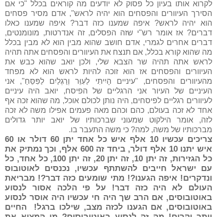
לקרוא אותו בעיון כל פסוק לא יודעים מה קוראים בכלל "כי אם
הסירך העיוורים והפסחים הוא יהיה לראש", אדם מסיר פסחים
הוא יהיה לראש? איפה שמענו כזה דבר? איפה שמענו כאלו
דברים? אז אומר רש"י שזה הפסלים, זה אנדרטות, מונומנטים,
דברים אחרים לגמרי, אדם חושב שהוא מבין הוא לא מבין בכלל
מה שהוא קורא בכלל, אם תנצח את העיוורים והפסחים אתה תהיה
לראש אתה תהיה שר הצבא שלי, ולכן יואב שהוא כבש את
העיוורים והפסחים אז הוא זוכה להיות לראש הוא לא מפחד
מהעיוורים והפסחים, "עיניים הָיִיתִי לַעִוֵּר וְרַגְלַיִם לַפִּסֵּחַ", אני
העיניים של העיור אני הרגליים של הפיסח, יואב היה עיניים
לעיוורים רגליים לפיסחים, היה נותן לכולם אוכל, מה שהוא זכה אף
אחד לא זכה בעולם, כהם וכהם מאה פעמים אפילו משה לא זכה
לזה, אומר הילקוט שמעוני שברכותיו של יואב יותר גדולים
מברכותיו של משה, למה? כי משה התעבר בו.
צריכים עכשיו 10 אלף איש כל אחד יתן 60 דולר או 60
איש יתנו 10 אלף דולר, ביחד זה 600 אלף, וכך נמתיק את
כל הגזירות, זה יתן 10, זה יתן 20, זה יתן 100, כל אחד, כל
עם ישראל חייבים להשתתף עכשיו, נכנסים לאוטובוס
ונדקרים! איפה הגענו?! מתי שומעים כזה דבר?! מבריאת
העולם לא היה כזה דבר! על פי הלכה אסור לנסוע
באוטובוסים, אם הרב שך היה חי עכשיו היה אוסר לנסוע
באוטובוסים, אם הגענו לכזה מצב, שילכו ברגל! החיים
יותר יקרים! מה זה לנסוע באוטובוסים? מי המציא את