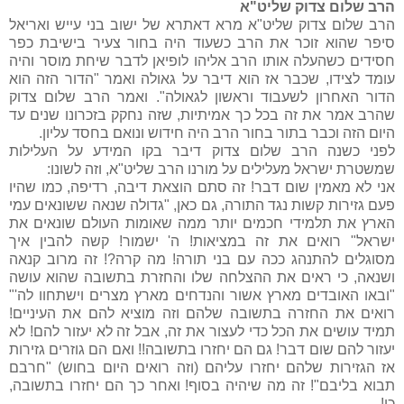
הרב שלום צדוק שליט"א
הרב שלום צדוק שליט"א מרא דאתרא של ישוב בני עייש ואריאל
סיפר שהוא זוכר את הרב כשעוד היה בחור צעיר בישיבת כפר
חסידים כשהעלה אותו הרב אליהו לופיאן לדבר שיחת מוסר והיה
עומד לצידו, שכבר אז הוא דיבר על גאולה ואמר "הדור הזה הוא
הדור האחרון לשעבוד וראשון לגאולה". ואמר הרב שלום צדוק
שהרב אמר את זה בכל כך אמיתיות, שזה נחקק בזכרונו שנים עד
היום הזה וכבר בתור בחור הרב היה חידוש ונואם בחסד עליון.
לפני כשנה הרב שלום צדוק דיבר בקו המידע על העלילות
שמשטרת ישראל מעלילים על מורנו הרב שליט"א, וזה לשונו:
אני לא מאמין שום דבר! זה סתם הוצאת דיבה, רדיפה, כמו שהיו
פעם גזירות קשות נגד התורה, גם כאן, "גדולה שנאה ששונאים עמי
הארץ את תלמידי חכמים יותר ממה שאומות העולם שונאים את
ישראל" רואים את זה במציאות! ה' ישמור! קשה להבין איך
מסוגלים להתנהג ככה עם בני תורה! מה קרה?! זה מרוב קנאה
ושנאה, כי ראים את ההצלחה שלו והחזרת בתשובה שהוא עושה
"ובאו האובדים מארץ אשור והנדחים מארץ מצרים וישתחוו לה'"
רואים את החזרה בתשובה שלהם וזה מוציא להם את העיניים!
תמיד עושים את הכל כדי לעצור את זה, אבל זה לא יעזור להם! לא
יעזור להם שום דבר! גם הם יחזרו בתשובה!! ואם הם גוזרים גזירות
אז הגזירות שלהם יחזרו עליהם (וזה רואים היום בחוש) "חרבם
תבוא בליבם"! זה מה שיהיה בסוף! ואחר כך הם יחזרו בתשובה,
כן!