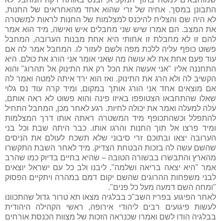
התבונן במסך. אחיה של זרי שהוא אחד מהאחראים של החנות,
לא היה שם והצליח להיכנס למצלמות של החנות לראות למשטרה
את המצב. הם אמרו שיש שני מחבלים איש ואישה, מיד הוא אמר
להם זו לא מחבלת זו אחותי היא אחת מבנות הערובה, המחבל
פשוט כופף עליה ללכת מפה ולשם לעזור לו. המחבל אמר לה אם
עוד פעם אחת את לא עושה מה שאני אומר אני הורג את כולם. היא
התחננה אליו "אני אעשה את הכל רק את התינוק אל תהרוג" והוא
הקשיב לה ולא הרג את התינוק. ואז הוא ירד איתה למטה ואמר לה
אם מוצאים אחד אני הורג אותך במקום, ומיד קרה עוד נס גלוי
שאלו שהתחבאו הצטופפו באיזו פינה והוא פשוט לא ראה אותם,
עלה למעלה ואמר את יכולה לחיות. רגע לאחר מכן, המחבל התחיל
להתפלל וכשהתכופף מיד המשטרה ראתה אותו דרך המצלמות
ומיד פרצו אל תוך החנות והרגו אותו. כבר היתה שבת וכל בני
הערובה יצאו ובתוכם זרי סיבוני שלא תשכח לעולם את הניסים
שהשם עשה לה בזכות הבטחת הצדיק. מיד לאחר השבת התקשרו
מהארץ והתבשרו בבשורה הטובה – שהיא בחיים בדיוק כמו שהרב
אמר "היא יצאה בריאה ושלמה". ליבנו ולב כל עם ישראל יוצאים
לבני משפחות ההרוגים שהשם יקום דמם במהרה ויתקיים הפסוק
"ומחה השם דמעה מעל כל פנים".
לאחר הפיגוע בפריז השב"כ בבלגיה מצאו תא טרור גדול שהתכוונו
לעשות פיגועים רבים ליהודי אירופה, ראשי הקהילה היהודית
בבלגיה הודו לשם ואמרו שכנראה הזכות של מצוות הכנסת אורחים