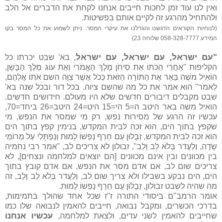
ואין לנו עוד זמן לחכות חייבים אנחנו לקחת את הדברים אל הלב
ולהתחיל מהרגע זה לקיים אותם בפשיטות.
(לנוחיות הקוראים הדגשנו והגדלנו את עיקרי המסר. ניתן לשמוע את כל המסר בקו
המידע 058-328-7777 שלוחה 23)
"עם ישראל, עם ישראל, עם ישראל
, בא' שבט יכרתו כל
הקליפות "
אַחֲרֵי הַכֹּתוֹ אֵת סִיחֹן מֶלֶךְ הָאֱמֹרִי וְאֵת עוֹג מֶלֶךְ הַבָּשָׁן,
הוֹאִיל משֶׁה בֵּאֵר אֶת הַתּוֹרָה הַזֹּאת כְּכֹל אֲשֶׁר צִוָּה השם אֹתוֹ אֲלֵהֶם,
לֵאמֹר"
הוא אמר את כל מה שהשם ציוה. בכל דור ובכל שנה בא'
שבט מקבלים דיבורים חדשים שלא היו מעולם. חידושים חדשים.
הואיל משה באר היטב ה=5 הי=15 היט=24 היטב=26 ביחד=70,
עכשיו זה הרגע של מסירות נפש, רק מי שמסר את הנפש, מי
שקפץ בתוך הים, הוא זכה לבית המקדש, בנימין קפץ בתוך הים
הוא זכה לבית המקדש, זְבֻלוּן
עַם חֵרֵף נַפְשׁוֹ לָמוּת וְנַפְתָּלִי עַל מְרוֹמֵי
שָׂדֶה, וְלַעֲדֹר בְּלֹא לֵב וָלֵב", זבולון לא צריכים לב, "אמר רבי נחמיה
בין מכוונים ובין אינם מכוונים [הם יוצאים למלחמה ונצחים], לא
צריכים שום לב, אם אדם מסר את הנפש, אם אדם קובץ בתוך
הים, הים נבקע בשבילו ולא צריך שום לב, וְלַעֲדֹר בְּלֹא לֵב וָלֵב, זה
מה שהיה לשבט זבולון,
זְבֻלוּן
עַם חֵרֵף נַפְשׁוֹ לָמוּת.
אומר הרמב"ם ביסודי התורה ז"ז שכל אחד שהולך בתמימות,
בדרכי הכשרים, ומקבל נבואה, חייבים להאמין לנבואה שלו כמו
עכשיו אנחנו
שחייבים להאמין לשני עדים, ולצאת למלחמה,