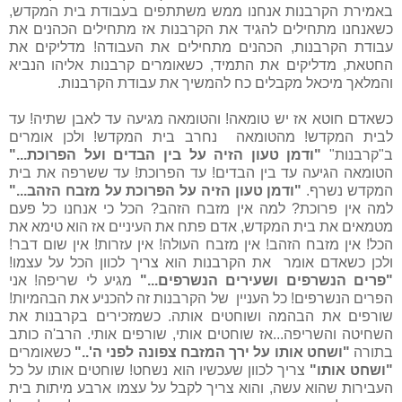
באמירת הקרבנות אנחנו ממש משתתפים בעבודת בית המקדש,
כשאנחנו מתחילים להגיד את הקרבנות אז מתחילים הכהנים את
עבודת הקרבנות, הכהנים מתחילים את העבודה! מדליקים את
החטאת, מדליקים את התמיד, כשאומרים קרבנות אליהו הנביא
והמלאך מיכאל מקבלים כח להמשיך את עבודת הקרבנות.
כשאדם חוטא אז יש טומאה! והטומאה מגיעה עד לאבן שתיה! עד
לבית המקדש! מהטומאה נחרב בית המקדש! ולכן אומרים
ב"קרבנות"
"ודמן טעון הזיה על בין הבדים ועל הפרוכת..."
הטומאה הגיעה עד בין הבדים! עד הפרוכת! עד ששרפה את בית
המקדש נשרף.
"ודמן טעון הזיה על הפרוכת על מזבח הזהב..."
למה אין פרוכת? למה אין מזבח הזהב? הכל כי אנחנו כל פעם
מטמאים את בית המקדש, אדם פתח את העיניים אז הוא טימא את
הכל! אין מזבח הזהב! אין מזבח העולה! אין עזרות! אין שום דבר!
ולכן כשאדם אומר את הקרבנות הוא צריך לכוון הכל על עצמו!
"פרים הנשרפים ושעירים הנשרפים..."
מגיע לי שריפה! אני
הפרים הנשרפים! כל העניין של הקרבנות זה להכניע את הבהמיות!
שורפים את הבהמה ושוחטים אותה. כשמזכירים בקרבנות את
השחיטה והשריפה...אז שוחטים אותי, שורפים אותי. הרב'ה כותב
בתורה
"ושחט אותו על ירך המזבח צפונה לפני ה'.."
כשאומרים
"ושחט אותו"
צריך לכוון שעכשיו הוא נשחט! שוחטים אותו על כל
העבירות שהוא עשה, והוא צריך לקבל על עצמו ארבע מיתות בית