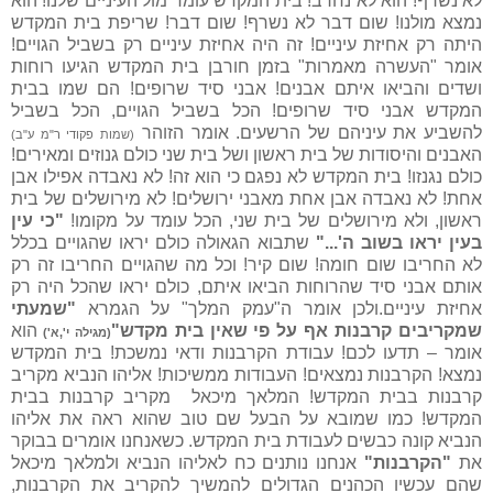
לא נשרף! הוא לא נחרב! בית המקדש עומד מול העיניים שלנו! הוא
נמצא מולנו! שום דבר לא נשרף! שום דבר! שריפת בית המקדש
היתה רק אחיזת עיניים! זה היה אחיזת עיניים רק בשביל הגויים!
אומר "העשרה מאמרות" בזמן חורבן בית המקדש הגיעו רוחות
ושדים והביאו איתם אבנים! אבני סיד שרופים! הם שמו בבית
המקדש אבני סיד שרופים! הכל בשביל הגויים, הכל בשביל
להשביע את עיניהם של הרשעים. אומר הזוהר
(שמות פקודי ר"מ ע"ב)
האבנים והיסודות של בית ראשון ושל בית שני כולם גנוזים ומאירים!
כולם נגנזו! בית המקדש לא נפגם כי הוא זה! לא נאבדה אפילו אבן
אחת! לא נאבדה אבן אחת מאבני ירושלים! לא מירושלים של בית
ראשון, ולא מירושלים של בית שני, הכל עומד על מקומו!
"כי עין
בעין יראו בשוב ה'..."
שתבוא הגאולה כולם יראו שהגויים בכלל
לא החריבו שום חומה! שום קיר! וכל מה שהגויים החריבו זה רק
אותם אבני סיד שהרוחות הביאו איתם, כולם יראו שהכל היה רק
אחיזת עיניים.ולכן אומר ה"עמק המלך" על הגמרא
"שמעתי
שמקריבים קרבנות אף על פי שאין בית מקדש"
הוא
(מגילה י',א')
אומר – תדעו לכם! עבודת הקרבנות ודאי נמשכת! בית המקדש
נמצא! הקרבנות נמצאים! העבודות ממשיכות! אליהו הנביא מקריב
קרבנות בבית המקדש! המלאך מיכאל מקריב קרבנות בבית
המקדש! כמו שמובא על הבעל שם טוב שהוא ראה את אליהו
הנביא קונה כבשים לעבודת בית המקדש. כשאנחנו אומרים בבוקר
את
"הקרבנות"
אנחנו נותנים כח לאליהו הנביא ולמלאך מיכאל
שהם עכשיו הכהנים הגדולים להמשיך להקריב את הקרבנות,