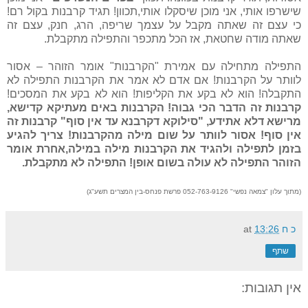
שישרפו אותי, אני מוכן שיסקלו אותי,תכוון! תגיד קרבנות בקול רם!
כי עצם זה שאתה מקבל על עצמך שריפה, הרג, חנק, עצם זה
שאתה מודה שחטאת, אז הכל מתכפר והתפילה מתקבלת.
התפילה מתחילה עם אמירת "הקרבנות" אומר הזוהר – אסור
לוותר על הקרבנות! אם אדם לא אמר את הקרבנות התפילה לא
התקבלה! הוא לא בקע את הקליפות! הוא לא בקע את המסכים!
קרבנות זה הדבר הכי גבוה! הקרבנות באים מעתיקא קדישא,
מרישא דלא אתידע, "סילוקא דקרבנא עד אין סוף" קרבנות זה
אין סוף! אסור לוותר על שום מילה מהקרבנות! צריך להגיע
בזמן לתפילה ולהגיד את הקרבנות מילה במילה,אחרת אומר
הזוהר התפילה לא עולה בשום אופן! התפילה לא מתקבלת.
(מתוך עלון "צמאה נפשי" 052-763-9126
פרשת פנחס-בין המצרים
תשע"ג)
כ ח
13:26
at
שתף
אין תגובות: