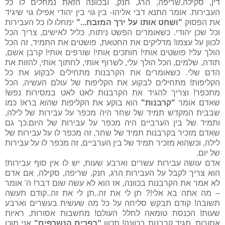
דין, סקילה,שריפה, הרג, חנק, ובכוונה הזאת נמחלים לו כל
העבירות. אומר התנא דבי אליהו- בין גוי בין יהודי אפילו גוי שיגיד
את הפסוק
"ושחט אותו על ירך המזבח..."
ימחלו לו כל העבירות
וכל שכן יהודי. כשאומרים הפשט ניתוח, כליל לאישים, צריך הכל
לכוון על עצמו! מדליקים את החטאת, פושטים את התמיד, זה הכל
הולך עלי! פושטים אותי! חותכים אותי! שורפים אותי! קרבן אשם,
תודה, שלמים, הכל הולך עלי, לשרוף אותי, לחתוך אותי, להזות את
הדם שלי. כשאומרים את הקרבנות מתחילים לבקוע את כל
הקליפות! מתחילים לבקוע את הקליפות של עולם העשיה, הכל
מתכפר! וצריך להגיד את הקרבנות לאט לאט במסירות נפש!
שאדם אומר
"קרבנות"
הוא בוקע את הקליפות שהוא ברא! כמו
שבבית המקדש תמיד של שחר היה מכפר על עבירות של לילה,
ותמיד של בין הערביים היה מכפר על עבירות של היום.כך גם
שאדם מזכיר בקרבנות תמיד של שחר, זה מכפר לו על עבירות של
לילה, וכשהוא מזכיר תמיד של בין הערביים, זה מכפר לו על עבירות
של יום.
אדם עושה עבירות עשרים וארבע שעות, יש לו אין סוף עבירות!
הוא צריך לקבל על העבירות הרג, חנק, שריפה, סקילה, אם אדם
לא אמר את הקרבנות בכוונה, אז הוא לא עשה שום דבר! ה' אומר
– מה אתה בא אלי!? תן לי את זה..תן לי את זה..קודם תעשה
תשובה! קודם תבקש סליחה על כל מה שעשית בעשרים וארבע
שעות! הכנסת טומאה לחלל העולם! מחשבות אסורות, ראיות
אסורות, תגיד קרבנות בכוונה! תכוון
"בפרים הנשרפים"
אני מוכן