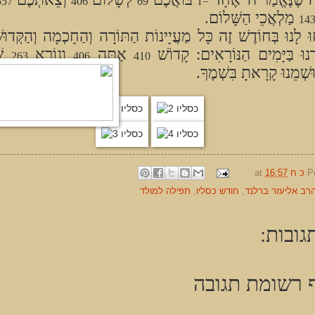
557
406
69
=1
מַלְאֲכֵי הַשָּׁלוֹם.
חוּ לָנוּ בְּחוֹדֶשׁ זֶה כָּל מַעֲיָינוֹת הַתּוֹרָה וְהַחָכְמָה וְהַקְּדוּש
ְנוּ בַּיָּמִים הַנּוֹרָאִים: קָדוֹשׁ
אַתָּה
וְנוֹרָא
שׁ
263
406
410
שְׁמֵנוּ קָרָאתָ בִּשְׁמֶךָ.
P
כ ח
16:57
at
רב אליעזר ברלנד
,
חודש כסליו
,
תפילה למולד
גובות:
 רשומת תגובה