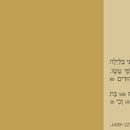
 בַּלַּיְלָה
פֵי עֵשָׂו.
הוּדִים
80
ַח
בַּת
508
וְכִי
36
18
.
227 =14