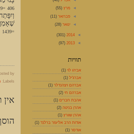
=1439
406
◄
מרץ
(55)
וְיִפָּתְ
◄
פברואר
(11)
שֶׁאָמַר
◄
ינואר
(28)
וּ
=1439
(301)
2014
◄
(97)
2013
◄
תוויות
אביהו לוי
(1)
osted by
אברג'יל
(1)
Labels:
ה
אברהם ויצהנדלר
(1)
אברהם חי
(2)
אין ת
אהבת חברים
(1)
אהרן בניטה
(2)
אהרן שוורץ
(1)
הוסף
אודות הרב אליעזר ברלנד
(1)
אודסר
(1)