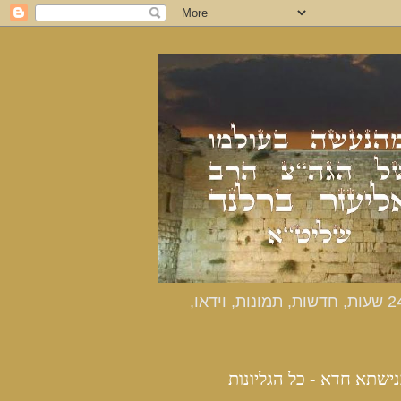
כנישתא חדא - האתר הרשמי מהנעשה בעולמו של הרב אליעזר ברלנד שליט"א - דיווחים שוטפים 24 שעות, חדשות, תמונות, וידאו,
נישתא חדא - כל הגליונות