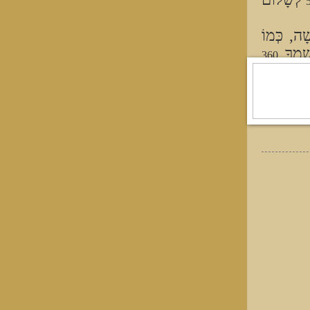
ָׁה, כְּמוֹ
ְמֶךָ
360