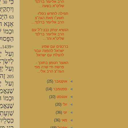
כִּי
יֵ
הרב אליעזר ברלנד
30
שליט"א בשעה...
וְיִתְקַי
תפילה לחודש כסליו
הַיָּ
63
תשע"ו מאת הגה"צ
הרב אליעזר ברלנד...
אָנָּא 
וּכְמוֹ ש
הנשיא יצחק נבון ז"ל עם
הרב אליעזר ברלנד
הַפָּסו
שליט"א והר...
.
ברכונים עם שמע
=1439
ישראל להפצה עבור
וְעַל יְ
להצלת עם ישראל
לְיִשְׂר
האוצר הטמון בתוכך -
פרשת חיי שרה מפי
וְעַל יְד
הגה"צ הרב אלי...
זֶה
205
◄
אוקטובר
(25)
וְעַל יְ
◄
ספטמבר
(14)
שֶׁנֶּאֱמ
וּכְמוֹ
◄
אוגוסט
(10)
שֶׁנֶּאֱ
◄
יולי
(20)
שַׁוְעָת
◄
יוני
(36)
כִּסְלֵיו
◄
מאי
(36)
בָּנוּ מ
◄
אפריל
(48)