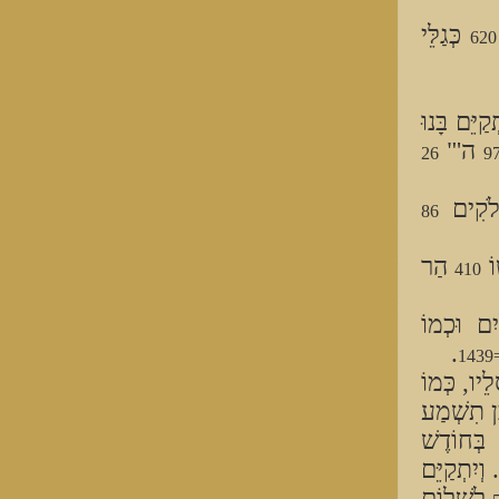
כְּגַלֵּי
620
ַיֵּם בָּנוּ
ה'"
26
9
ֹקִים
86
וֹ
הַר
410
ִם וּכְמוֹ
.
=1
ֵיו, כְּמוֹ
ֵן תִשְׁמַע
 בְּחוֹדֶשׁ
וְיִתְקַיֵּם
לְשָׁלוֹם