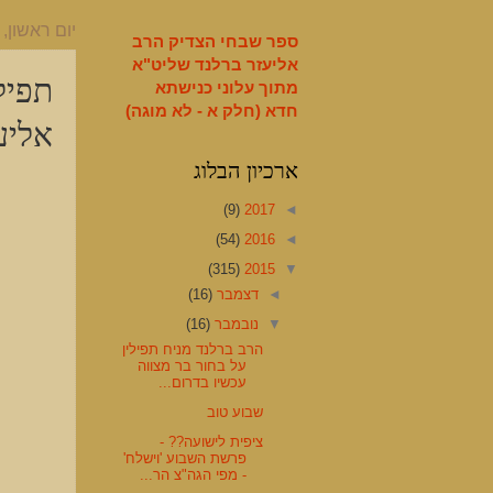
English
יום ראשון, 8 בנובמבר 2015
ספר שבחי הצדיק הרב
אליעזר ברלנד שליט"א
תפיל
מתוך עלוני כנישתא
חדא (חלק א - לא מוגה)
אליע
ארכיון הבלוג
(9)
2017
◄
(54)
2016
◄
(315)
2015
▼
◄
דצמבר
(16)
▼
נובמבר
(16)
הרב ברלנד מניח תפילין
על בחור בר מצווה
עכשיו בדרום...
שבוע טוב
ציפית לישועה?? -
פרשת השבוע 'וישלח'
- מפי הגה"צ הר...