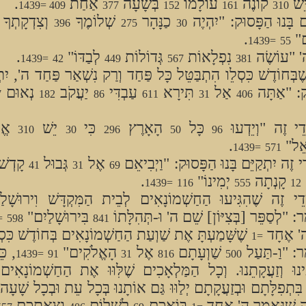
שׁ
קוֹנֶה
עוֹלָמוֹ
בְּשָׁעָה
אַחַת
.
409 =1439
377
152
161
310
ֵּם בָּנוּ הַפָּסוּק: "יִהְיֶה
כַנָּהָר
שְׁלוֹמֶךָ
וְצִדְקָתְךָ
396
275
30
ם"
.
=1439
55
ה' "עוֹשֶׂה
נִפְלָאוֹת
גְּדוֹלוֹת
לְבַדּוֹ"
.
=1439
42
449
567
381
ֶׁבְּחוֹדֶשׁ כִּסְלֵו הִתְבַּטֵּל כָּל פַּחַד וְרַק נִשְׁאַר פַּחַד ה', יִתְק
ּק: "אַתָּה
אַל
תִּירָא
עַבְדִּי
יַעֲקֹב
נְאוּם
7
182
86
611
31
406
דֵי זֶה "וְיֵדְעוּ
כָּל
הָאָרֶץ
כִּי
יֵשׁ
אֱל
310
30
296
50
96
ָאֵל"
.
=1439
571
ֵי זֶה יִתְקַיֵּם בָּנוּ הַפָּסוּק: "וַיְבִיאֵם
אֶל
גְּבוּל
קָדְשׁ
41
31
69
קָנְתָה
יְמִינוֹ"
.
=1439
116
555
12
דֵי זֶה שֶׁהִגִּיעוּ הַחַשְׁמוֹנָאִים לְבֵית הַמִּקְדָּשׁ וִירוּשָׁלַי
ַר: "לְסַפֵּר [בְּצִיּוֹן] שֵׁם ה' וּ-תְּהִלָּתוֹ
בִּירוּשָׁלַיִם"
439
598
841
 ה' אֶחָד
שֶׁשָּׁמַעְתָּ אֶת שַׁוְעַת הַחַשְׁמוֹנָאִים בְּחוֹדֶשׁ כִּסְל
=1
מַר: "וַ-תַּעַל
שַׁוְעָתָם
אֶל
הָאֱלֹקִים"
, כּ
=1439
91
31
816
500
ֵינוּ וְזַעֲקָתֵנוּ. וְכָל הַמַּלְאָכִים שֶׁלִּוּוּ אֶת הַחַשְׁמוֹנָאִים
 בִּתְפִלָּתָם וּבְזַעֲקָתָם יְלַוּוּ גַּם אוֹתָנוּ בְּכָל עֵת וּבְכָל שָׁעָה. 
ַה שֶׁנֶּאֱמַר ה' אֶחָד
בּוֹאֲכֶם
לְשָׁלוֹם
וְצֵאתְכֶם