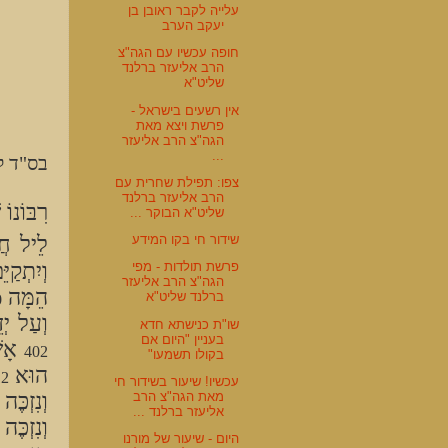
עלייה לקבר ראובן בן
יעקב הערב
חופה עכשיו עם הגה"צ
הרב אליעזר ברלנד
שליט"א
אין רשעים בישראל -
פרשת ויצא מאת
הגה"צ הרב אליעזר
...
בס"ד 
צפו: תפילת שחרית עם
הרב אליעזר ברלנד
רִבּוֹנוֹ
שליט"א הבוקר ...
לֵיל חֲ
שידור חי בקו המידע
וְיִתְקַ
פרשת תולדות - מפי
הגה"צ הרב אליעזר
הֵמָּה
ברלנד שליט"א
0
וְעַל יְד
שו"ת כנישתא חדא
בעניין "היום אם
אָש
402
בקולו תשמעו"
הוּא
12
עכשיו! שיעור בשידור חי
מאת הגה"צ הרב
וְנִזְכֶּ
אליעזר ברלנד ...
וְנִזְכֶּ
היום - שיעור של מורנו