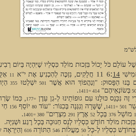
לש"מ
 שֶׁל עוֹלָם כֹּל יָכוֹל בִּזְכוּת מוֹלַד כִּסְלֵיו שֶׁיִּהְיֶה בְּיוֹם רְבִיעִי
:
מִישִׁי
14
6
11
חֲלָקִים, נִזְכֶּה לְהַכְנִיעַ אֶת י"א
אַלֻּ
11
יֵּם בָּנוּ הַפָּסוּק: "וְנַהֲפוֹךְ הוּא אֲשֶׁר
יִשְׁלְטוּ
הַיְ
355
501
בְּשׂוֹנְאֵיהֶם"
.
414 =1411
5
ֵי זֶה נִכָּנֵס כּוּלָנוּ עִם גוּפוֹתֵינוּ לְ-גַן עֵדֶן
, כְּמוֹ שֶׂר
=177
ֵׁר
, שֶׁשָּׁרָה וְנִגְּנָה בְּכִנּוֹר: "עוֹד
יוֹסֵף
חַי
156
80
501 =1411
מוֹשֵׁל
בְּכָל
אֶרֶץ
מִצְרַיִם"
.
380 =1401
291
52
376
ה בִּזְכוּת מוֹלַד חוֹדֶשׁ כִּסְלֵיו לְנֵס חַנוּכָּה בְּכָל רֶגַע וּשְׁנִיָּה.
ה בְּחוֹדֶשׁ כִּסְלֵיו לְ-כָּל
מַעֲלוֹת
הַתּוֹרָה
וְהַיִּרְאָה
39
616
546
50