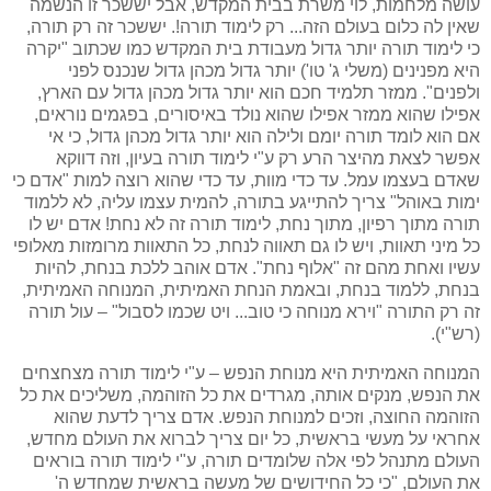
עושה מלחמות, לוי משרת בבית המקדש, אבל יששכר זו הנשמה
שאין לה כלום בעולם הזה... רק לימוד תורה!. יששכר זה רק תורה,
כי לימוד תורה יותר גדול מעבודת בית המקדש כמו שכתוב "יקרה
היא מפנינים (משלי ג' טו') יותר גדול מכהן גדול שנכנס לפני
ולפנים". ממזר תלמיד חכם הוא יותר גדול מכהן גדול עם הארץ,
אפילו שהוא ממזר אפילו שהוא נולד באיסורים, בפגמים נוראים,
אם הוא לומד תורה יומם ולילה הוא יותר גדול מכהן גדול, כי אי
אפשר לצאת מהיצר הרע רק ע"י לימוד תורה בעיון, וזה דווקא
שאדם בעצמו עמל. עד כדי מוות, עד כדי שהוא רוצה למות "אדם כי
ימות באוהל" צריך להתייגע בתורה, להמית עצמו עליה, לא ללמוד
תורה מתוך רפיון, מתוך נחת, לימוד תורה זה לא נחת! אדם יש לו
כל מיני תאוות, ויש לו גם תאווה לנחת, כל התאוות מרומזות מאלופי
עשיו ואחת מהם זה "אלוף נחת". אדם אוהב ללכת בנחת, להיות
בנחת, ללמוד בנחת, ובאמת הנחת האמיתית, המנוחה האמיתית,
זה רק התורה "וירא מנוחה כי טוב... ויט שכמו לסבול" – עול תורה
(רש"י).
המנוחה האמיתית היא מנוחת הנפש – ע"י לימוד תורה מצחצחים
את הנפש, מנקים אותה, מגרדים את כל הזוהמה, משליכים את כל
הזוהמה החוצה, וזכים למנוחת הנפש. אדם צריך לדעת שהוא
אחראי על מעשי בראשית, כל יום צריך לברוא את העולם מחדש,
העולם מתנהל לפי אלה שלומדים תורה, ע"י לימוד תורה בוראים
את העולם, "כי כל החידושים של מעשה בראשית שמחדש ה'