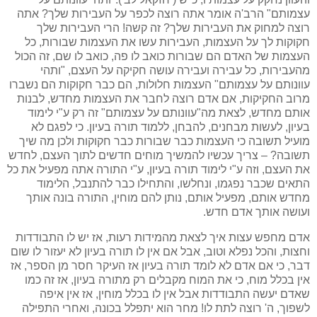
עצמותם" הרב'ה אומר אתה רוצה לכפר על העבירות שלך? אתה
רוצה למחוק את העבירות שלך? זה קשה! הרי העבירות שלך
חקוקות לך על העצמות, העבירות עשו את העצמות שבורות, כל
העצמות של האדם הם שבורות כואב לו פה, כואב לו שם, זה הכול
מהעבירות, כל עבירה ועבירה עושה חקיקה על העצם, "ותהי
עוונותם על עצמותם" העצמות חלולות, הם כבר חקוקות הם נשברו
מרוב החקיקות, אם אדם רוצה לחבר את העצמות מחדש, לבנות
אותם מחדש, לצאת מה"עוונותם על עצמותם" זה רק ע"י לימוד
בעיון, לעשות מבחנים, להבחן, ללמוד תורה בעיון. כי לפגם לא
מועיל תשובה כי העצמות כבר שבורות כבר חקוקות ולכן מה שיך
תשובה? – צריך עכשיו להמשיך מוחים חדשים לתוך העצם, לחדש
את העצם, וזה ע"י לימוד תורה בעיון, ע"י התורה אתה מפעיל את כל
התאים שכבר נפגמו, ונחלשו, והתחילו כבר להתנבל, הלימוד
מחדש אותם, מפעיל אותם, נותן להם מוחין, התורה בונה אותך
ועושה אותך אדם חדש.
אדם מחפש עצות איך לצאת מהמידות רעות, אז יש לו התבודדות
וחצות, והכל נפלא וטוב, אבל אם אין לו תורה בעיון לא יעזור לו שום
דבר, כי אם אדם לא לומד תורה בעיון אז העיקר חסר מן הספר, אז
אין בכלל מוח, כי את המוח מקבלים רק מתורה בעיון, אז זה כמו
שאדם יעשה התבודדות אבל אין לו בכלל מוחין, אז אין איפה
לשפוך, ה' רוצה לתת לו! מחר הוא יתפלל בכונה, ואחרי התפילה