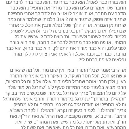
הוא בורח כבר לאכול, הוא כבר ברח פה, הוא כבר ברח לדבר עם
החבר שלו, אומרים עלינו הוא כבר מוריד את התפילין, הוא כבר
מדבר עם החבר, אז ה' אומר לו אני רוצה לתת לך אחרי התפילה
שתגיד איזה פסוק, שתגיד איזה 2 או 3 הלכות, שתלמד איזה כמה
שורות מן הגמרא, אז יהיה לך שכל נפלא ותבין את הכל. כי אחרי
שבתפילה אדם מבקש "ותן בליבנו בינה להבין ולהשכיל לשמוע
ללמוד וללמד לשמור ולעשות", וה' רוצה לתת לו עכשיו את כל
המוחין, אז פה הוא כבר מתחיל לדבר עם החבר, ופה הוא בורח
לפני עלינו, והוא כבר מוריד את התפילין, והוא כבר בחוץ, הוא כבר
מדבר, וכבר רב, וכבר אוכל, וה' אומר אני רציתי לתת לך מוחין
נפלאים לאיפה ברחת לי?..
אז הרבי אומר שבלי התורה בעיון אין שום מוח, וכל מה שהאדם
עושה אז הכל, הכל חסר העיקר, כי העיקר הרבי אומר זה התורה
בעיון, ולכן הרבי אומר שהרגל הלימוד זה עולה על קיום כל המצוות,
הרבי מביא בלימוד ספר המידות סעיף ל"ג "שהרגל הלימוד עולה
על קיום כל המצוות" צריך להתרגל בלימוד, שמבקשים מיד בבוקר
"ותרגילנו בתורתך" שנתרגל בלימוד התורה, והרבי אומר שלהתרגל
זה לא מספיק! אז האדם יגיד גמרא כמו תהילים זה לא מספיק,
צריך "ותרגילנו"! ללמוד בעיון זה נקרא "ותרגילנו"! לקחת רשב"א,
ורמב"ן, וריטב"א, ושיטה מקובצת, ואת הרא"ש, ואת הרי"ף, ואת
הר"ן, ואת הנימוקי יוסף, כל מה שיש, ואת המהר"ם שיף, ואת
המהרש"א, ואת הב"ח, ואת כל מה שאפשר, ואם קשה לך