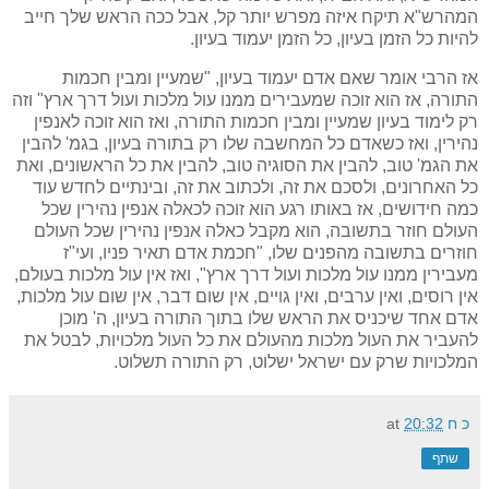
המהרש"א תיקח איזה מפרש יותר קל, אבל ככה הראש שלך חייב
להיות כל הזמן בעיון, כל הזמן יעמוד בעיון.
אז הרבי אומר שאם אדם יעמוד בעיון, "שמעיין ומבין חכמות
התורה, אז הוא זוכה שמעבירים ממנו עול מלכות ועול דרך ארץ" וזה
רק לימוד בעיון שמעיין ומבין חכמות התורה, ואז הוא זוכה לאנפין
נהירין, ואז כשאדם כל המחשבה שלו רק בתורה בעיון, בגמ' להבין
את הגמ' טוב, להבין את הסוגיה טוב, להבין את כל הראשונים, ואת
כל האחרונים, ולסכם את זה, ולכתוב את זה, ובינתיים לחדש עוד
כמה חידושים, אז באותו רגע הוא זוכה לכאלה אנפין נהירין שכל
העולם חוזר בתשובה, הוא מקבל כאלה אנפין נהירין שכל העולם
חוזרים בתשובה מהפנים שלו, "חכמת אדם תאיר פניו, ועי"ז
מעבירין ממנו עול מלכות ועול דרך ארץ", ואז אין עול מלכות בעולם,
אין רוסים, ואין ערבים, ואין גויים, אין שום דבר, אין שום עול מלכות,
אדם אחד שיכניס את הראש שלו בתוך התורה בעיון, ה' מוכן
להעביר את העול מלכות מהעולם את כל העול מלכויות, לבטל את
המלכויות שרק עם ישראל ישלוט, רק התורה תשלוט.
כ ח
20:32
at
שתף