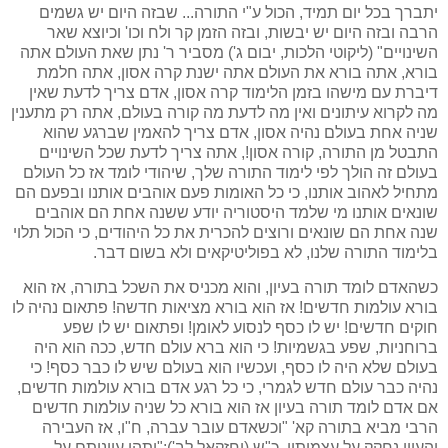
יתברך בכל יום תמיד, הכול ע"י התורה... שבזה היום יש גשמים
הרבה ובזה היום יש יבשות, ובזה הזמן קר ולח וכו' וכיוצא שאר
השינויים" (ליקוטי הלכות, יבום ג') מסביר ר' נתן שאת העולם אתה
בורא, אתה בורא את העולם אתה ישנת קרה אסון, אתה חלמת
דיברת עם מישהו בזמן הלימוד קרה אסון, אדם צריך לדעת שאין
מה לקרוא עיתונים ואין מה לדעת מה קורה בעולם, אתה רק מתענין
שניה אחת בעולם נהיה אסון, אדם צריך להאמין שברגע שהוא
התבטל מן התורה, קורה אסון!, אתה צריך לדעת שכל השינויים
בעולם זה הולך לפי לימוד התורה שלך, שיהודי לומד אז כל העולם
מתחיל לאהוב אותנו, כי כל האומות פעם אוהבים אותנו ובפעם הם
שונאים אותנו מי שלמד היסטוריה יודע ששנה אחת הם אוהבים
שנה אחת הם שונאים ורוצים להכרית את כל היהודים, כי הכול תלוי
בלימוד התורה שלנו, לא בפוליטיקאים ולא בשום דבר.
כשהאדם לומד תורה בעיון, והוא מכניס את השכל בתורה, אז הוא
בורא עולמות חדשים! אז הוא בורא מציאות חדשה! פתאום נהיה לו
חוקים חדשים! יש לו כסף לנסוע לאומן! ופתאום יש לו שפע
ברוחניות, שפע בגשמיות! כי הוא ברא עולם חדש, ככה הוא היה
בעולם שלא היה לו כסף, ועכשיו הוא בעולם שיש לו כבר כסף! כי
נהיה כבר עולם חדש לגמרי, כי כל רגע אדם בורא עולמות חדשים,
אם אדם לומד תורה בעיון אז הוא בורא כל שניה עולמות חדשים
הרבי מביא בתורה קא' "וכשאדם עובר עברה, ח"ו, אז העבירה
והעוון נחקק על עצמותיו, כ"ש (יחזקאל לב'):"ותהי עוונותם על