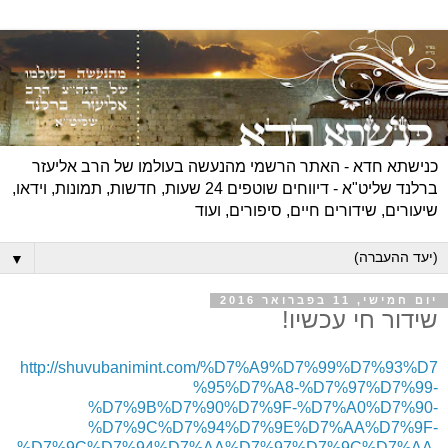
כנישתא חדא - האתר הרשמי מהנעשה בעולמו של הרב אליעזר
ברלנד שליט"א - דיווחים שוטפים 24 שעות, חדשות, תמונות, וידאו,
שיעורים, שידורים חיים, סיפורים, ועוד
▼
יום חמישי, 11 בפברואר 2016
שידור חי עכשיו!
http://shuvubanimint.com/%D7%A9%D7%99%D7%93%D7
%95%D7%A8-%D7%97%D7%99-
%D7%9B%D7%90%D7%9F-%D7%A0%D7%90-
%D7%9C%D7%94%D7%9E%D7%AA%D7%9F-
%D7%9C%D7%94%D7%AA%D7%97%D7%9C%D7%AA-