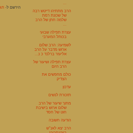
...
הירשם ל-
תגוב
הרב מתתיהו דייטש רבה
של שכונת רמת
שלמה חתן של הרב
...
עצרת תפילה שבועי
בכותל המערבי
לשמיעה: הרב שלום
ארוש מדבר על הרב
אליעזר ברלנד כ נ...
עצרת תפילה ושיעור של
הרב היום
כולם מחפשים את
הצדיק
עדכון
תזכורת לנשים
מתוך שיעור של הרב
שלום ארוש בישיבת
חוט של חסד
הודעה חשובה
הרב יצא לאנ"ש
ביוהנסבורג