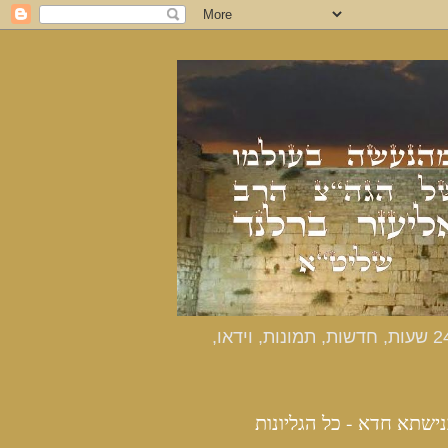
כנישתא חדא - האתר הרשמי מהנעשה בעולמו של הרב אליעזר ברלנד שליט"א - דיווחים שוטפים 24 שעות, חדשות, תמונות, וידאו,
נישתא חדא - כל הגליונות