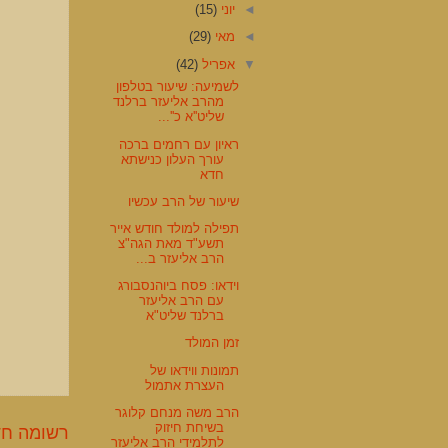
◄
יוני
(15)
◄
מאי
(29)
▼
אפריל
(42)
לשמיעה: שיעור בטלפון
מהרב אליעזר ברלנד
שליט''א כ''...
ראיון עם רחמים ברכה
עורך העלון כנישתא
חדא
שיעור של הרב עכשיו
תפילה למולד חודש אייר
תשע"ד מאת הגה"צ
הרב אליעזר ב...
וידאו: פסח ביוהנסבורג
עם הרב אליעזר
ברלנד שליט"א
זמן המולד
תמונות ווידאו של
העצרת אתמול
הרב משה מנחם קלוגר
בשיחת חיזוק
רשומה חד
לתלמידי הרב אליעזר