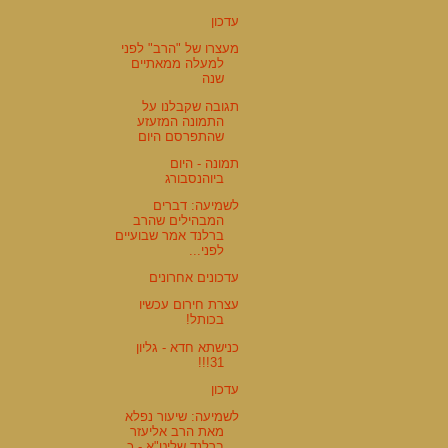
עדכון
מעצרו של "הרב" לפני
למעלה ממאתיים
שנה
תגובה שקבלנו על
התמונה המזעזע
שהתפרסם היום
תמונה - היום
ביוהנסבורג
לשמיעה: דברים
המבהילים שהרב
ברלנד אמר שבועיים
לפני...
עדכונים אחרונים
עצרת חירום עכשיו
בכותל!
כנישתא חדא - גליון
31!!!
עדכון
לשמיעה: שיעור נפלא
מאת הרב אליעזר
ברלנד שליט"א - כ...