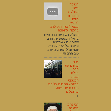
חשיפה!
ראש
מחלקת
החקירה
הודה
"ביקשו
ממני לתפור תיק לרב
ברלנד" להאזנה
תמלול ראיון עם הרב חיים
ברזילי המשמש של הרב
שלום ארוש שליט"א
ובעבר של הרב עובדיה
יוסף זצ"ל המראיין: ערב
טוב הרב חיי...
צפו:
מלווים את
הרב
ברלנד
מבית
המשפט
במגרש הרוסים על פסי
הרכבת עד יציאה
מירושלים
<
רבי נחמן
מתגלה