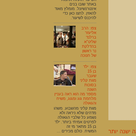
באתר שובו בנים
אינטרנשיונל. מומלץ מאוד
להאזין. לחצו כאן כדי
להיכנס לשיעור.
צפו: הרב
אליעזר
ברלנד
שליט"א
בהדלקת
נר ראשון
של חנוכה
צפו: ילד
בן 15
שעבר
מוות קליני
בסוכות
השנה
מספר מה הוא ראה בעניין
מלחמת גוג ומגוג, משיח
והגאולה
מוות קליני מהשבוע. משהו
מדהים שלא ניראה ולא
נשמע כל שלביי הגאולה
לפרטים אמיתי ביותר. ילד
בן 15 מתאר מי זה
 ישנה יותר
המשיח. כולם מכירים ...