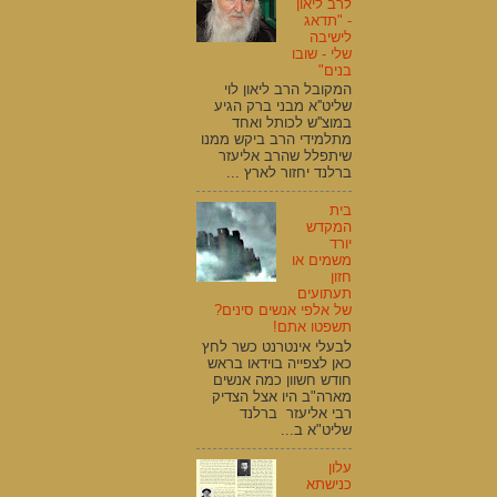
לרב ליאון
- "תדאג
לישיבה
שלי - שובו
בנים"
המקובל הרב ליאון לוי
שליט''א מבני ברק הגיע
במוצ''ש לכותל ואחד
מתלמידי הרב ביקש ממנו
שיתפלל שהרב אליעזר
ברלנד יחזור לארץ ...
בית
המקדש
יורד
משמים או
חזון
תעתועים
של אלפי אנשים סינים?
תשפטו אתם!
לבעלי אינטרנט כשר לחץ
כאן לצפייה בוידאו בראש
חודש חשוון כמה אנשים
מארה"ב היו אצל הצדיק
רבי אליעזר ברלנד
שליט"א ב...
עלון
כנישתא