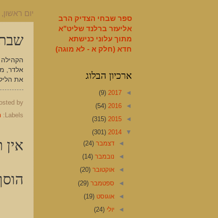
English
יום ראשון, 13 באפריל 2014
ספר שבחי הצדיק הרב
אליעזר ברלנד שליט"א
שבת 
מתוך עלוני כנישתא
חדא (חלק א - לא מוגה)
אלדר, מק
ארכיון הבלוג
את הליל
(9)
2017
◄
osted by
(54)
2016
◄
Labels:
ה
(315)
2015
◄
(301)
2014
▼
אין ת
◄
דצמבר
(24)
◄
נובמבר
(14)
◄
אוקטובר
(20)
הוסף
◄
ספטמבר
(29)
◄
אוגוסט
(19)
◄
יולי
(24)