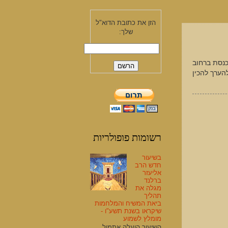
הזן את כתובת הדוא"ל
שלך:
 בכבוד גדול, בנו אוהל ענק לשינה ואכילה בין 2 בתי כנסת ברחוב
הערך להכין
רשומות פופולריות
בשיעור
חדש הרב
אליעזר
ברלנד
מגלה את
תהליך
ביאת המשיח והמלחמות
שיקראו בשנת תשע"ו -
מומלץ לשמוע
השיעור הועלה אתמול