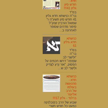
חדא -
חודש סיון
גליון 41!!!
בס"ד
בר"ה כנישתא חדא גליון
41 חודש סיון תשע"ה ר'
שמואל הורביץ זצוק"ל
סיפור מדהים שסופר
לאחרונה ב...
כנישתא
חדא גיליון
61
בס"ד
בר"ה
"וּלְיִשְׁרֵי לֵב
שִׂמְחָה" דרשו חכמים על
הפסוק, "אוֹר זָרֻעַ לַצַּדִּיק
וּלְיִשְׁרֵי לֵב ש...
כנישתא
חדא -
מהנעשה
בעולמו
של הרב
אליעזר
ברלנד - גליון 17!!!
שבוע של הרב בקזבלנקה
כמעט כל חודש תשרי