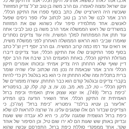
אלבז אמר לאחד כששאל אותו על תיקון הכללי אמר זה תיקון של כל
עם ישראל ומצוה לאומרו. גם הרב משה בן טוב זצ"ל 'צדיק המזוזות'
שעכשיו היה היארצייט שלו, כתב בסוף ספרו את התיקון הכללי.
הרב אמר לבנו של הרב בן טוב לכתוב עליו ספר ניסים שפעל
לאנשים. אחד מתלמידיו סיפר עליו כשהוא שם את המזוזות
במשרדים של ראש הממשלה אמר הרב משה בן טוב לביבי אתה
עוד תתן את המפתחות למלך המשיח, והיו עוד צדיקים נסתרים
שאמרו שביבי הוא הראש הממשלה האחרון לפני ממשלת משיח,
אז רואים עוד רמז כמה קרוב המשיח. גם הרב יוסף דיין זצ"ל כתב
בסוף ספר התיקונים שלו את התיקון הכללי, ועוד צדיקים דיברו
מגדולת התיקון הכללי, באחת הפעמים הרב שיבח את הרב יוסף
דיין שאף שלא התחתן היה צדיק אמיתי ובזכותו אומרים תיקון
הכללי והרב אמר שבאמת זה נכון מה שכתוב עליו שהיה שומר
ברית בתכלית ומה שלא התחתן זה כי הוא בא בגלגול רק כדי להיות
בקברי צדיקים ובגלגול קודם הוא כבר התחתן. עשרה מזמורים של
תיקון הכללי – טז, לב, מא, מב, נט, עז, צ, קה, קלז, קנ, בגימטריא
"כיפת ברזל" (749), אז יוצא שצוק איתן האמיתי וכיפת ברזל
האמיתית זה התיקון הכללי. אחד השאיר הודעה בקו המידע
"אליעזר בן עטיא ברלנד" גימטריא "כיפת ברזל" (עה"כ), כי
הצדיקים שבדור הם אלו שמגנים עלינו. וה' שרצה להראות לנו שלא
כיפת ברזל הגשמית שמגנה עלינו, כי היא לא עבדה שש שעות
ובדיוק באותן שש שעות הם לא ירו שום טיל, וכן הסיפור של אוהד
שקד, אחד ממפקדי סוללת כיפת ברזל, התפרסם עכשיו שהוא