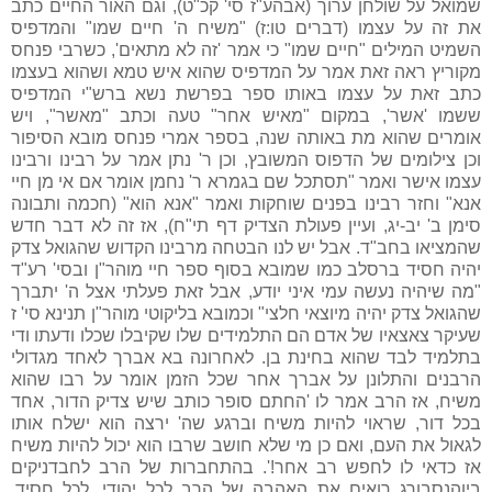
שמואל על שולחן ערוך (אבהע"ז סי' קכ"ט), וגם האור החיים כתב
את זה על עצמו (דברים טו:ז) "משיח ה' חיים שמו" והמדפיס
השמיט המילים "חיים שמו" כי אמר 'זה לא מתאים', כשרבי פנחס
מקוריץ ראה זאת אמר על המדפיס שהוא איש טמא ושהוא בעצמו
כתב זאת על עצמו באותו ספר בפרשת נשא ברש"י המדפיס
ששמו 'אשר', במקום "מאיש אחר" טעה וכתב "מאשר", ויש
אומרים שהוא מת באותה שנה, בספר אמרי פנחס מובא הסיפור
וכן צילומים של הדפוס המשובץ, וכן ר' נתן אמר על רבינו ורבינו
עצמו אישר ואמר "תסתכל שם בגמרא ר' נחמן אומר אם אי מן חיי
אנא" וחזר רבינו בפנים שוחקות ואמר "אנא הוא" (חכמה ותבונה
סימן ב' יב-יג, ועיין פעולת הצדיק דף תי"ח), אז זה לא דבר חדש
שהמציאו בחב"ד. אבל יש לנו הבטחה מרבינו הקדוש שהגואל צדק
יהיה חסיד ברסלב כמו שמובא בסוף ספר חיי מוהר"ן ובסי' רע"ד
"מה שיהיה נעשה עמי איני יודע, אבל זאת פעלתי אצל ה' יתברך
שהגואל צדק יהיה מיוצאי חלצי" וכמובא בליקוטי מוהר"ן תנינא סי' ז
שעיקר צאצאיו של אדם הם התלמידים שלו שקיבלו שכלו ודעתו ודי
בתלמיד לבד שהוא בחינת בן. לאחרונה בא אברך לאחד מגדולי
הרבנים והתלונן על אברך אחר שכל הזמן אומר על רבו שהוא
משיח, אז הרב אמר לו 'החתם סופר כותב שיש צדיק הדור, אחד
בכל דור, שראוי להיות משיח וברגע שה' ירצה הוא ישלח אותו
לגאול את העם, ואם כן מי שלא חושב שרבו הוא יכול להיות משיח
אז כדאי לו לחפש רב אחר!'. בהתחברות של הרב לחבדניקים
ביוהנסבורג רואים את האהבה של הרב לכל יהודי, לכל חסיד,