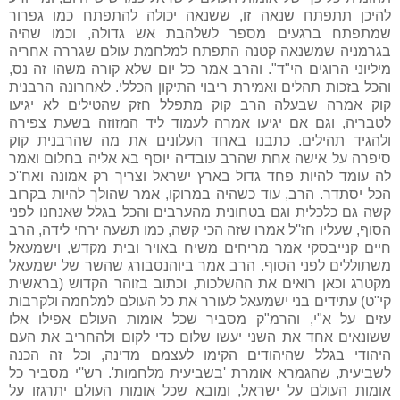
להיכן תתפתח שנאה זו, ששנאה יכולה להתפתח כמו גפרור
שמתפתח ברגעים מספר לשלהבת אש גדולה, וכמו שהיה
בגרמניה שמשנאה קטנה התפתח למלחמת עולם שגררה אחריה
מיליוני הרוגים הי"ד". והרב אמר כל יום שלא קורה משהו זה נס,
והכל בזכות תהלים ואמירת ריבוי התיקון הכללי. לאחרונה הרבנית
קוק אמרה שבעלה הרב קוק מתפלל חזק שהטילים לא יגיעו
לטבריה, וגם אם יגיעו אמרה לעמוד ליד המזוזה בשעת צפירה
ולהגיד תהילים. כתבנו באחד העלונים את מה שהרבנית קוק
סיפרה על אישה אחת שהרב עובדיה יוסף בא אליה בחלום ואמר
לה עומד להיות פחד גדול בארץ ישראל וצריך רק אמונה ואח''כ
הכל יסתדר. הרב, עוד כשהיה במרוקו, אמר שהולך להיות בקרוב
קשה גם כלכלית וגם בטחונית מהערבים והכל בגלל שאנחנו לפני
הסוף, שעליו חז''ל אמרו שזה הכי קשה, כמו תשעה ירחי לידה, הרב
חיים קנייבסקי אמר מריחים משיח באויר ובית מקדש, וישמעאל
משתוללים לפני הסוף. הרב אמר ביוהנסבורג שהשר של ישמעאל
מקטרג וכאן רואים את ההשלכות, וכתוב בזוהר הקדוש (בראשית
קי"ט) עתידים בני ישמעאל לעורר את כל העולם למלחמה ולקרבות
עזים על א"י, והרמ"ק מסביר שכל אומות העולם אפילו אלו
ששונאים אחד את השני יעשו שלום כדי לקום ולהחריב את העם
היהודי בגלל שהיהודים הקימו לעצמם מדינה, וכל זה הכנה
לשביעית, שהגמרא אומרת 'בשביעית מלחמות'. רש''י מסביר כל
אומות העולם על ישראל, ומובא שכל אומות העולם יתרגזו על