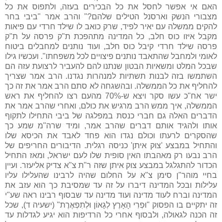
האם אי אפשר לחסל את כל הבכירים בעזה, ולתפוס את כל
מצבורי הנשק וארסנל הטילים שלהם?" והרב אמר "ביבי בחר
להקים ממשלה עם יאיר לפיד, שרק כואב לו שילד חרדי עם פיאות
מקבל איזו כוס חלב, כל המדינה מתהפכת ת"ק פרסה על ת"ק
פרסה שילד חרדי קיבל כוס חלב, ועוד נותנים למחבלים ביטוח
לאומי ולמחבל שהתאבד נותנים פיצויים לכל משפחתו". ועכשיו גילו
שבכל המלט ומשאיות הבטון שנתנו להם להעביר לרצועת עזה הם
השתמשו בזה לבנות תשתיות למנהרות נגדנו. הרב אמר שצריך
להחליף את כל הממשלה. ובהשגחה לא סתם הרב אמר את זה כך
ישר אח"כ עשו סקר ויצא ש-70% מהעם רצו להחליף את ראש
הממשלה, איך ממש הרב מרגיש את כולם, ואחרי שהרב אמר את
הדברים האלה גם חברי כנסת במפלגה של ביבי התחילו לתקוף
אותו ולהגיד אותם דברים שהרב אמר, ומיד שרה"מ שמע כך
שהסקרים לרעתו וכולם נגדו הוא פחד לאבד את הכיסא שלו
והתחיל במבצע 'צוק איתן' כניסה רגלית. הדיבורים החריפים של
הרב נבעו רק מאהבתו האין סופית שלו לעם ישראל, ומאז התחיל
הכדור להתגלגל במבצע צוק איתן שזה ר"ת צ"א צדיק אליעזר. ועיין
בחיי מוהר"ן סימן צ"א על החלום שהיה לרבינו שהעלילו עליו
עלילות ובכל המדינה דיברו על זה עד שמסיבת כך הוא עזב את
המדינה וברח לעוד מדינה ועוד מדינה עד שבסוף רבינו ראה שע"י
זה יתקיים בו הפסוק "וּפְרִי הָאָרֶץ לְגָאוֹן וּלְתִפְאֶרֶת" (ישעיה ד), שכל
זה הכנה לגאולה, ולבסוף אחרי כל הרדיפות הוא יגיע לגדלות עד