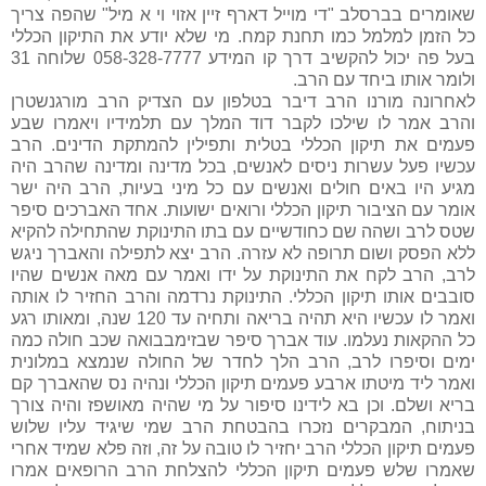
שאומרים בברסלב "די מוייל דארף זיין אזוי וי א מיל" שהפה צריך
כל הזמן למלמל כמו תחנת קמח. מי שלא יודע את התיקון הכללי
בעל פה יכול להקשיב דרך קו המידע 058-328-7777 שלוחה 31
ולומר אותו ביחד עם הרב.
לאחרונה מורנו הרב דיבר בטלפון עם הצדיק הרב מורגנשטרן
והרב אמר לו שילכו לקבר דוד המלך עם תלמידיו ויאמרו שבע
פעמים את תיקון הכללי בטלית ותפילין להמתקת הדינים. הרב
עכשיו פעל עשרות ניסים לאנשים, בכל מדינה ומדינה שהרב היה
מגיע היו באים חולים ואנשים עם כל מיני בעיות, הרב היה ישר
אומר עם הציבור תיקון הכללי ורואים ישועות. אחד האברכים סיפר
שטס לרב ושהה שם כחודשיים עם בתו התינוקת שהתחילה להקיא
ללא הפסק ושום תרופה לא עזרה. הרב יצא לתפילה והאברך ניגש
לרב, הרב לקח את התינוקת על ידו ואמר עם מאה אנשים שהיו
סובבים אותו תיקון הכללי. התינוקת נרדמה והרב החזיר לו אותה
ואמר לו עכשיו היא תהיה בריאה ותחיה עד 120 שנה, ומאותו רגע
כל ההקאות נעלמו. עוד אברך סיפר שבזימבבואה שכב חולה כמה
ימים וסיפרו לרב, הרב הלך לחדר של החולה שנמצא במלונית
ואמר ליד מיטתו ארבע פעמים תיקון הכללי ונהיה נס שהאברך קם
בריא ושלם. וכן בא לידינו סיפור על מי שהיה מאושפז והיה צורך
בניתוח, המבקרים נזכרו בהבטחת הרב שמי שיגיד עליו שלוש
פעמים תיקון הכללי הרב יחזיר לו טובה על זה, וזה פלא שמיד אחרי
שאמרו שלש פעמים תיקון הכללי להצלחת הרב הרופאים אמרו