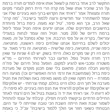
התקשר לרב אחד ברמת גן לשאול אותו איפה לומדים תורה ברמת
גן? הרב שהכיר אותו שאל מה קרה הרי היית רחוק לגמרי מקיום
תורה ומצוות? אמר "ראיתי את הקדוש-ברוך-הוא בעיניים שלי! אני
עומד להשתחרר עוד חודשיים ורוצה ללמוד בישיבה", "מה קרה"
שאל הרב, וכך הוא סיפר, "טיל יצא מעזה. כיפת ברזל מיוחדת
בחישובים המדויקים שלה. אנחנו יודעים איפה הטיל עומד ליפול
ברמת רדיוס של 200 מטר. הטיל הזה עומד לנחות במגדלי
עזריאלי, בקריה או על פסי הרכבת. איך שלא נסתכל על זה, מאות
יכולים לשלם בחייהם! אנחנו שולחים כיפה ראשונה, מחטיאה.
כיפה שנייה, מחטיאה, כיפה שלישית – מחטיאה. זה נדיר מאוד. עד
היום היו רק שני מקרים כאלו. הייתי בשוק. יש לנו 4 שניות עד שאין
דרך חזרה והטיל נופל. הודענו כבר לשירותי החירום – מד"א
משטרה ומכבי-אש להגיע למקום. הופעל נוהל חירום של פח"ה
(פיגוע חבלה המוני). פתאום בלי שום תכנון מוקדם של מערכת
כיפת ברזל (שמחשבת את זרמי הרוח האפשריים וכו') מגיעה רוח
ממזרח – רוח חזקה שאין לנו מושג מאיפה באה ושולחת את הטיל
מערבה אל תוך הים. כולנו היינו בהלם. קמתי וצרחתי - יש אלוקים!!!
יש אלוקים!!! יש אלוקים !!!ראיתי את הנס הזה בעיניים. לא סיפרו לי,
לא דיווחו לי. אני ראיתי את יד ה' בועטת בטיל אל הים !רצתי לאחד
החיילים הדתיים וביקשתי להניח תפילין. קיבלתי על עצמי להתחיל
לשמור שבת וזאת הייתה השבת הכי טובה שהייתה לי עד היום.
הבטחתי כשאני חוזר אני הולך ללמוד בישיבה!" עכ"ל. כי באמת