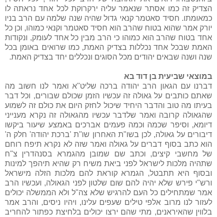
הצדיק זה כמו אסתר שנאמר עליה ירקרוקת לכל אחד נראתה לו
כמאומתו. חסיד סאטמר קנאי גדול שהיה שנה שלמה עם הרב בניו
יורק אמר שהוא בטוח שהרב הוא חסיד סאטמר וקנאי כמוהו, וכן כל
אחד בטוח שהרב הוא כמוהו כי הרב מבין כל אחד לעומק, ונקודות
האמת שבכל אחד נכללות בצדיק האמת, כמו שרואים באומן בכל
שנה ושנה שבאים יהודים מכל הסוגים ונכללים יחד בצדיק האמת.
במוצאי שביעית בן דוד בא
דברנו עם הגאון הרב יהודה ברכה שליט''א ואמר לנו חשוב מה
שאתם כותבים על גאולה זה עכשיו הזמן שכולם שבורים, וכל דבר
בעיתו מה טוב והדבר היחיד שיכול לחזק היום את כולם זה לשמוע
שהגאולה קרובה ואמר שלדבר עכשיו מהגאולה זה נקרא מענייני
דיומא, וסיפר שכמה וכמה פעמים אברכים באמצע שיעור ביקשו
דיבורים על גאולה, לכן בשו"ת האחרון שו''ת 'ברכת יהודה' חלק ה'
הוא כתב בסוף דברים על גאולה ואמר שזה לא נקרא תיפח רוחם
של מחשבי קיצים, וכתב שם שמובן מהגמרא בסנהדרין צ"ח
שתהיה מלכות לישראל לפני ביאת משיח רק שהיא תיהפך למינות
ובסוף היא תתבטל, הגמרא קוראת להם מלכות הזלה מישראל
ורש"י פירש שלא יהיה להם שום שלטון לפני הגאולה, ועכשיו הרב
אמר שמתחילים כל העם להרגיש שלא צה"ל ולא הממשלה יכולים
לעזור לנו מרוב אלפי טילים שעפים עלינו, ויהיו ניסים, והרב אמר
בלווין שהאיראנים, מתי שהם ירצו יכולים בלחיצת כפתור להחריב