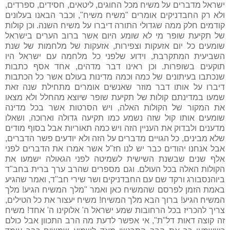
ישראל מדברים על משיח מכל החוגים, ליטאים, חסידים, ספרדים,
ולא רק החבדניקים אומרים "משיח משיח", וכבר הבאנו בעלונים
קודמים חלק ממה שגדולי התורה דיברו על משיח השנה. וכן קולות
של תקיעת שופר מי לא שומע היום אשר ברוב הערים בישראל
שומעים כל יום אזעקות וצפירות, אזעקות של מלחמות של שנת
השביעית המתקרבת, וידוע שלפני כל מלחמה עם ישראל היו
תוקעים בשופרות. וכן ראינו דבר מדהים, אחד אסף כתבות
שנכתבו בעיתונים של כמה וכמה מדינות בעולם אשר כל הכתבות
דיברו על אותו דבר מוזר שאנשים אומרים מתחילת שנה זאת
שמעו במדינתם קולות של תקיעת שופר שיוצא מהחלל ולא מצאו
את המקור של הקולות האלה, ויש הסרטות אשר בכל מדינה
שומעים אותו קול שזה נשמע כמו תקיעה גדולה וארוכה, ושאלו
מדענים ולבדוק את העניין הזה ויש כמה תאוריות אבל בסוף מודים
שלא מבינים, כל הגויים מדברים על הזה ולא יודעים פשר הדברים,
אבל אנחנו יהודים כבר יש לנו חז"ל אשר אמרו את הדברים לפני
אלף שנים שבשנת השישית לשמיטה לפני הגאולה ישמעו את
הקולות האלה בכל העולם. וגם מספרים שהרב ערך ברית בחב"ד
ביוהנסבורג ורקד שם עם החבדניקים ושר שירי חב''ד, ואמר שהגיע
באמת הזמן לפרסם שהמשיח כאן ואמר "מלך המשיח הגיע! מלך
המשיח הגיע! ברוך הבא מלך המשיח! משיח יעצור את כל הטילים,
צריך להכריז בכל הרחובות שמע ישראל ה' אלוקינו ה' אחד! משיח
זה קוצה דאות דל"ת", אי אפשר לדעת מה הרב התכוון אבל כולם