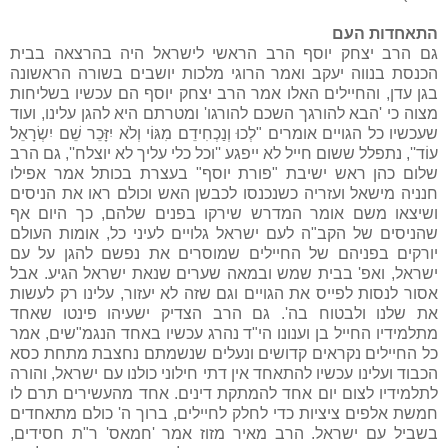
התאחדות העם
גם הרב יצחק יוסף הרב הראשי לישראל היה בהרצאה בבית
הכנסת בנווה יעקב ואמר הרוגי מלכות יושבים בשורה הראשונה
בגן עדן, והחיילים האלו אמר הרב יצחק יוסף הם עכשיו בשליחות
מצוה כי 'הבא להורגך השכם להורגו' ומטרתם היא להגן עלינו, ועוד
שעכשיו כל הגויים אומרים "לְכוּ וְנַכְחִידֵם מִגּוֹי וְלֹא יִזָּכֵר שֵׁם יִשְׂרָאֵל
עוֹד'', נתפלל ששום חייל לא ייפגע ''וכל כלי עליך לא יוצלח'', גם הרב
שלום כהן ראש ישיבת "פורת יוסף" בעצרת בכותל אמר אפילו
חנניה מישאל ועזריה כשנכנסו לכבשן האש וכולם ראו את הניסים
ושיצאו משם אומר המדרש שירקו בפנים שלהם, כך היום אף
שהניסים של הקב"ה לעם ישראל גלויים לעיני כל, אומות העולם
יורקים בפניהם של החיילים שמוסרים את נפשם להגן על עם
ישראל, ואפ' בבית שמש ובמאה שערים שנאת ישראל הגיע. אבל
אסור לנסות לפייס את הגויים וגם שזה לא יעזור, עלינו רק לעשות
את שלנו ולבטוח בה'. גם הרב הצדיק ישעיהו פינטו שאחד
מתלמידיו החייל בן וענונו הי"ד נהרג עכשיו באחד הנגמ"שים, אמר
כל החיילים נקראים קדושים ונעלים שנשמתם נחצבת מתחת כסא
הכבוד ועלינו עכשיו להתאחד אין דתי חילוני כולנו עם ישראל, והורה
לתלמידיו לצום יום אחד להמתקת דינים. אחד מהעשירים תרם לו
חמשת אלפים ציציות כדי לחלק לחיילים, ברוך ה' כולם מתאחדים
בשביל עם ישראל. הרב מאיר מזוז אמר 'חמאס' ר"ת חסידים,