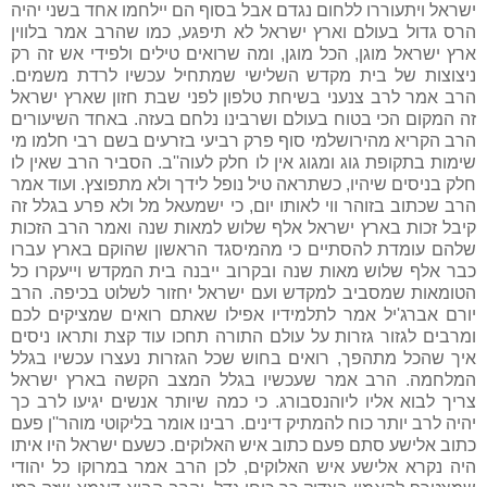
ישראל ויתעוררו ללחום נגדם אבל בסוף הם יילחמו אחד בשני יהיה
הרס גדול בעולם וארץ ישראל לא תיפגע, כמו שהרב אמר בלווין
ארץ ישראל מוגן, הכל מוגן, ומה שרואים טילים ולפידי אש זה רק
ניצוצות של בית מקדש השלישי שמתחיל עכשיו לרדת משמים.
הרב אמר לרב צנעני בשיחת טלפון לפני שבת חזון שארץ ישראל
זה המקום הכי בטוח בעולם ושרבינו נלחם בעזה. באחד השיעורים
הרב הקריא מהירושלמי סוף פרק רביעי בזרעים בשם רבי חלמו מי
שימות בתקופת גוג ומגוג אין לו חלק לעוה''ב. הסביר הרב שאין לו
חלק בניסים שיהיו, כשתראה טיל נופל לידך ולא מתפוצץ. ועוד אמר
הרב שכתוב בזוהר ווי לאותו יום, כי ישמעאל מל ולא פרע בגלל זה
קיבל זכות בארץ ישראל אלף שלוש למאות שנה ואמר הרב הזכות
שלהם עומדת להסתיים כי מהמיסגד הראשון שהוקם בארץ עברו
כבר אלף שלוש מאות שנה ובקרוב ייבנה בית המקדש וייעקרו כל
הטומאות שמסביב למקדש ועם ישראל יחזור לשלוט בכיפה. הרב
יורם אברג'יל אמר לתלמידיו אפילו שאתם רואים שמציקים לכם
ומרבים לגזור גזרות על עולם התורה תחכו עוד קצת ותראו ניסים
איך שהכל מתהפך, רואים בחוש שכל הגזרות נעצרו עכשיו בגלל
המלחמה. הרב אמר שעכשיו בגלל המצב הקשה בארץ ישראל
צריך לבוא אליו ליוהנסבורג. כי כמה שיותר אנשים יגיעו לרב כך
יהיה לרב יותר כוח להמתיק דינים. רבינו אומר בליקוטי מוהר''ן פעם
כתוב אלישע סתם פעם כתוב איש האלוקים. כשעם ישראל היו איתו
היה נקרא אלישע איש האלוקים, לכן הרב אמר במרוקו כל יהודי