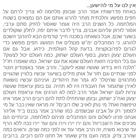
אין לנו על מי להישען...
באחת מדרשותיו אמר הרב שבזמן מלחמה לא צריך לרחם על
חפים מפשע והלכתית מותר להרוג אותם אם הם נמצאים בשטח
המלחמה. כל השנים הרב היה אומר שאסור להזיק סתם ערבי,
אסור לזרוק עליהם אבנים, צריך לדבר איתם יפה, לחלק שוקולדים
בשער שכם, אבל כשאתה בסכנה חייך קודמים הבא להורגך השכם
להורגו. כי המחבלים ימ"ש מנצלים את המושג חפים מפשע כדי
לגרום לפרובוקציות בדעת קהל העולמית, כידוע. אבל גם אם
העולם יצעק ויצעק, בסוף העולם ישתוק, כמה העולם יכול לצעוק?
גם בלי הסיבה הזאת העולם שונא את עם ישראל, כמו שאמרו חז"ל
"הלכה היא בידוע שעשיו שונא ליעקב", והרב אמר באצטדיון וינטר
לפני שנתיים וגם חזר על אותן מילים בשיעור עכשיו בלוויין שהגויים
מתרגזים שהיטלר לא גמר את היהודים, ועיניהם עכשיו נושאות
לאירן שתגמור את העבודה היו לא תהיה. גם בזמן עראפת שעשה
צרות לעם ישראל אמר הרב למה לא הורגים את עראפת העולם
יצעק ואח"כ ישתוק, ובזמן שהתחילו לתת להם רובים הרב אמר איזו
טיפשות זאת? מי נותן לאויב שלו רובים? זה מראה שאין כבר על מי
לסמוך רק על אבינו שבשמים. כמו שהרב אמר בכנס ב'יד אליהו'
אנחנו פנינו לשלום והם המחבלים פניהם למלחמה, ובינתיים הם
מכינים את ה'שבריות' והם ירו יירו ויירו והם עוד יירו ככה ללא הרף
עד שיבוא משיח, זה הרב אמר עוד אז לפני כמה שנים, ורואים כמה
שהרב צדק, וכמה העם צדק שאמר אל תתנו להם רובים, ברובים