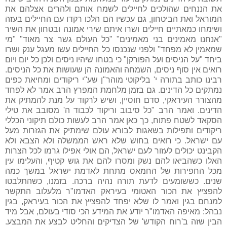
את הננחים שהולכים לחיילים לשמח אותם ולהרים אצלהם את
המוראל ואת הביטחון, גם עכשיו הם הלכו רקדו עם החיילים בעזה
ושימחו כמאתיים חיילים ושרו איתם שירי אמונה ובטחון את השיר
"אנחנו מאמינים בני מאמינים" "כל העולם גשר צר מאוד" "מי
שמאמין לא מפחד'' ולפני שנכנסו כל החיילים עשו מעגל ענק ושרו
ביחד "על הניסים ועל הפורקן" כי בטחו שיהיו ניסים ולכן כל יום ויום
רואים אין סוף ניסים, השמחה והאמונה הן שעושות את כל הניסים.
רבינו כותב בתורה י' בליקוטי מוהר"ן שע''י ריקודים ומחיאת כפים
נמתקים כל הדינים. גם בזמן מלחמת המפרץ הרב אמר לא לפחד
מהצורר העיראקי, סדם חוסיין, ושיש לרקוד על מנת להמתיק את
הדינים. ואמר הרב "כל סיבוב וריקוד לכבוד ה' מסובב את טילי
הסקאד לשטח פתוח, כך כאן אמר הרב לעשות כולם תיקוני הכללי
ריקודים ותפילות בשאגות לבורא עולם שימתיק את הגזרות מעל
עם ישראל. כי רואים בחוש שלא ראש הממשלה ולא הצבא ולא
הקבינט יכולים לעזור לעם ישראל, הם אולי אפילו גרמו לכל הצרות
האלו כשהביאו להם נשק ומסרו להם את גוש קטיף, והעלימו עין
מכל החפירות של החמאס מתחת לאדמת ישראל במשך כמה
שנים. כששומעים לדעת תורה נהיה ברכה. בזמנו, כשהתלבטו
להפציץ את הכור האטומי בעיראק האדמו"ר מלעלוב התקשר
למנחם בגין ואמר לו שלא יפחד להפציץ את הכור בעיראק, בגין
נבהל: מאיפה האדמו"ר יודע את המידע הכי סודי בעולם, אבל מיד
הבין שזה ב'רוח הקודש' של הצדיקים והחליט לבצע את המבצע.