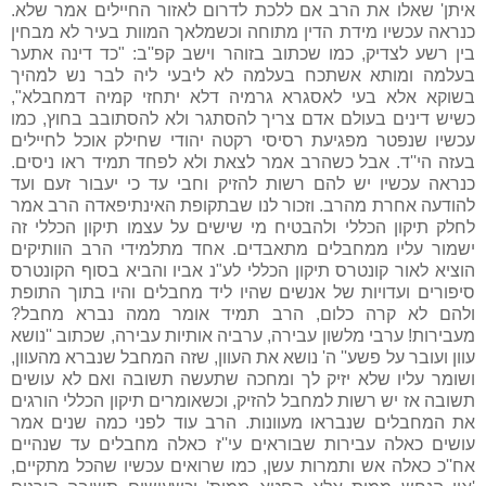
איתן' שאלו את הרב אם ללכת לדרום לאזור החיילים אמר שלא.
כנראה עכשיו מידת הדין מתוחה וכשמלאך המוות בעיר לא מבחין
בין רשע לצדיק, כמו שכתוב בזוהר וישב קפ''ב: "כד דינה אתער
בעלמה ומותא אשתכח בעלמה לא ליבעי ליה לבר נש למהיך
בשוקא אלא בעי לאסגרא גרמיה דלא יתחזי קמיה דמחבלא",
כשיש דינים בעולם אדם צריך להסתגר ולא להסתובב בחוץ, כמו
עכשיו שנפטר מפגיעת רסיסי רקטה יהודי שחילק אוכל לחיילים
בעזה הי''ד. אבל כשהרב אמר לצאת ולא לפחד תמיד ראו ניסים.
כנראה עכשיו יש להם רשות להזיק וחבי עד כי יעבור זעם ועד
להודעה אחרת מהרב. וזכור לנו שבתקופת האינתיפאדה הרב אמר
לחלק תיקון הכללי ולהבטיח מי שישים על עצמו תיקון הכללי זה
ישמור עליו ממחבלים מתאבדים. אחד מתלמידי הרב הוותיקים
הוציא לאור קונטרס תיקון הכללי לע"נ אביו והביא בסוף הקונטרס
סיפורים ועדויות של אנשים שהיו ליד מחבלים והיו בתוך התופת
ולהם לא קרה כלום, הרב תמיד אומר ממה נברא מחבל?
מעבירות! ערבי מלשון עבירה, ערביה אותיות עבירה, שכתוב ''נושא
עוון ועובר על פשע'' ה' נושא את העוון, שזה המחבל שנברא מהעוון,
ושומר עליו שלא יזיק לך ומחכה שתעשה תשובה ואם לא עושים
תשובה אז יש רשות למחבל להזיק, וכשאומרים תיקון הכללי הורגים
את המחבלים שנבראו מעוונות. הרב עוד לפני כמה שנים אמר
עושים כאלה עבירות שבוראים עי''ז כאלה מחבלים עד שנהיים
אח''כ כאלה אש ותמרות עשן, כמו שרואים עכשיו שהכל מתקיים,