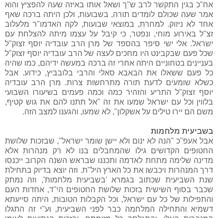
אח"כ בגין התקשר לרב ש"ך ושאל אותו באיזה שעה להפציץ והוא
אמר שעה שכולם לומדים תורה, בשבועות, ולכן היתה ברכה שאף
אחד לא ניזוק. למחרת, במוצאי שבועות, לקה האדמו"ר מלעלוב
זצ"ל באירוע מוחי, ונפטר, כי קיבל על עצמו מיתה להצלחת עם
ישראל. אלי ישי סיפר בהספד של מרן הרב עובדיה יוסף זצוק"ל
שכל פעם שבקבינט היו מחכים לעצה של הרב עובדיה יוסף זצוק"ל
בעניינים בטחוניים היתה אחרי זה ברכה במעשה ידיהם, כמו שהיה
כל פעם ששאלו את הבאבא סאלי והרבי בלובביץ, כידוע. אבל
כשלא שומעים לדעת תורה מתרחשות צרות. מרן הרב עובדיה
יוסף זצוק"ל התריע והזהיר כמה וכמה פעמים בשיעורו השבועי
בלווין וכל עם ישראל שמעו את זה "אל תתנו להם את גוש קטיף,
משם הם יירו טילים על אשקלון", לא שמעו, והגענו למצב הזה.
בשביעית מלחמות
אבל אעפ''כ ''הנה לא ינום ולא יישן שומר ישראל'', שבזכות שלושת
החטופים הקדושים גילו שהמחבלים בנו לא רק מנהרות אלא
מדינה שלימה מתחת לאדמה ותכננו שבראש השנה הקרוב ייכנסו
דרך המנהרות ויכבשו את כל הארץ היל"ת. וזה יוצא בדיוק בתחילת
שנת השביעית שכתוב בגמרא 'בשביעית מלחמות', וזה נמתק
שכבר בסוף השישית בזכות שלושת החטופים הי''ד, אחדות העם
והתפילות של כל עם ישראל, וכל הקבלות הטובות, היתה סייעתא
דשמיא והתחילה המלחמה כבר לפני השביעית, וע"י זה התגלו