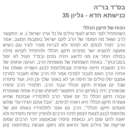
בס"ד בר"ה
כנישתא חדא - גליון 35
הכוח של תיקון הכללי
כשהתחיל לפני חודש לעוף טילים על כל ארץ ישראל נ. א. התקשר
לרב ושאל מה המסר של הרב לעם ישראל בעקבות המצב, אמר
הרב "תגיד לכולם לא לפחד ולא לברוח מעיר לעיר וגם כשיש
אזעקה להוציא ישר מהכיס תיקון הכללי ולהתחיל לקרוא מילה
במילה ויותר אין מה לדאוג ויהיה נסים ובס''ד הטיל לא יפול
בסביבתך". באחת השמחות של משפחת הרב, הגיעה אחותו של
הרב תושבת חיפה וסיפרה שבמלחמת לבנון השנייה שאלה את
אחיה הרב האם לעבור למרכז אמר לה הרב שלא תעבור למרכז
אמנם יפלו טילים על חיפה אך לא באזור שלך וכן היה. ועוד סיפרה
שכל יום אומרת תיקון הכללי עבור הרב. תלמידי הרב סיפרו
שכשהרב היה במרוקו הרב התקשר לאחותו ושיבח אותה שאומרת
עבורו תיקון הכללי כל יום ואמר הרב לתלמידיו שבזכות שהיא
אומרת תיקון הכללי היא ראויה לניסים, "אבל אתם תגידו עלי שלוש
פעמים תיקון הכללי", הרב גם אמר לתלמידיו באותו זמן של
מלחמת לבנון לצאת לצפון לזיכוי הרבים ולהפיץ יהדות וחסידות ולא
יאונה להם שום רע, ובאמת סיפרו שבאמצע זיכוי הרבים שמעו
שריקות של טילים מעל הראש ולא ניזוקו. ועכשיו במלחמת 'צוק