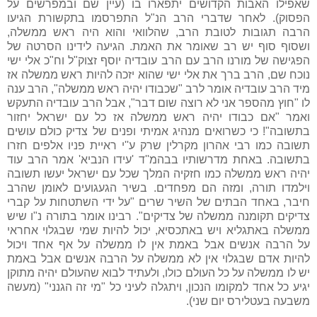
שאפילו האבות הקדושים יתפארו בו (עיין שם ובמפרשים על
הפסוק). לאחר שדברי הרב הנ"ל התפרסמו בתקשורת הגיעו
הרבה תגובות לטובת הרב, שהלוואי והוא היה ראש ממשלה,
ושסוף סוף יש רב שאומר את האמת. הגיעה לידינו הסרטה של
הפגישה של מורנו הרב עם הרב עובדיה יוסף זצוק"ל וח"כ אלי ישי
נוכח שם, הרב ברך את אלי ישי שהוא יזכה להיות ראש ממשלה אז
מיד הרב עובדיה אומר לרב "שכבודו יהיה ראש ממשלה", הרב ענה
לו "חוץ מהספר אני לא רוצה שום דבר", אבל הרב עובדיה התעקש
ואמר "אם כבודו יהיה ראש ממשלה אז כל עם ישראל יחזור
בתשובה"! כי כשרואים מנהיג אמיתי ופנים של צדיק כולם עושים
תשובה כמו רבי אהרון מקרלין שרק ע''י ראיית פניו אלפים חזרו
בתשובה. באחת מדרשותיו בבהמ''ד 'עידו הנביא' אמר הרב עוד
יהיה ראש ממשלה כמו חזקיה המלך שכל עם ישראל יעשו תשובה
וילמדו תורה, ומזה הם מפחדים. בשיר הגעגועים לאומן שהרב
חיבר, באחד הבתים של השיר שרים "על ידי השתטחות על קברי
צדיקים תקומנה ממשלה של צדיקים". רבינו אומר בתורה נ"ו שיש
ממשלה באתגליא ויש באתכסיא, יכול להיות שמי שבגלוי אחראי
על הרבה אנשים אבל באמת אין לו ממשלה על אף אחד ויכול
להיות אדם שבגלוי אין לא ממשלה על הרבה אנשים אבל באמת
יש לו ממשלה על כל העולם כולו, ולעתיד לבוא שהעולם יהיה מתוקן
יגיע כל אחד למקומו הנכון, ויתגלה לעיני כל "מי זה הגנני" (מעשה
משבעה בעטלירס יום שני).