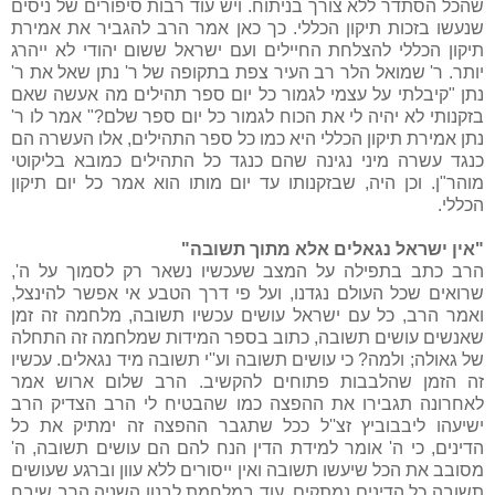
שהכל הסתדר ללא צורך בניתוח. ויש עוד רבות סיפורים של ניסים
שנעשו בזכות תיקון הכללי. כך כאן אמר הרב להגביר את אמירת
תיקון הכללי להצלחת החיילים ועם ישראל ששום יהודי לא ייהרג
יותר. ר' שמואל הלר רב העיר צפת בתקופה של ר' נתן שאל את ר'
נתן "קיבלתי על עצמי לגמור כל יום ספר תהילים מה אעשה שאם
בזקנותי לא יהיה לי את הכוח לגמור כל יום ספר שלם?" אמר לו ר'
נתן אמירת תיקון הכללי היא כמו כל ספר התהילים, אלו העשרה הם
כנגד עשרה מיני נגינה שהם כנגד כל התהילים כמובא בליקוטי
מוהר"ן. וכן היה, שבזקנותו עד יום מותו הוא אמר כל יום תיקון
הכללי.
"אין ישראל נגאלים אלא מתוך תשובה"
הרב כתב בתפילה על המצב שעכשיו נשאר רק לסמוך על ה',
שרואים שכל העולם נגדנו, ועל פי דרך הטבע אי אפשר להינצל,
ואמר הרב, כל עם ישראל עושים עכשיו תשובה, מלחמה זה זמן
שאנשים עושים תשובה, כתוב בספר המידות שמלחמה זה התחלה
של גאולה; ולמה? כי עושים תשובה וע''י תשובה מיד נגאלים. עכשיו
זה הזמן שהלבבות פתוחים להקשיב. הרב שלום ארוש אמר
לאחרונה תגבירו את ההפצה כמו שהבטיח לי הרב הצדיק הרב
ישיעהו ליבבוביץ זצ''ל ככל שתגבר ההפצה זה ימתיק את כל
הדינים, כי ה' אומר למידת הדין הנח להם הם עושים תשובה, ה'
מסובב את הכל שיעשו תשובה ואין ייסורים ללא עוון וברגע שעושים
תשובה כל הדינים נמתקים. עוד במלחמת לבנון השניה הרב שיבח