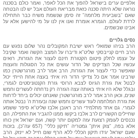
אלפיים ערים בישראל להפוך את הכל לאפר, ואמר כולם בסכנה
נוראה שלא היתה סכנה כזאת מבריאת העולם אבל יש לנו הבטחה
שאם "בשביעית מלחמה" זה סימן שנשמת משיח כבר התחילה
לרדת לעולם. הגמרא אומרת ואנו אין לנו על מי להישען אלא על
אבינו שבשמים.
נסים גלויים
הרב בניהו שמואלי ראש ישיבת המקובלים נהר שלום נפגש עם
הרב חיים קנייבסקי שליט"א ודיברו על המצב הקשה ואמר שקיבל
על עצמו לחלק פיטום הקטורת חינם לעצור את הגזרות, רואים
עכשיו שכל הצדיקים של הדור עושים את כל הסגולות והעצות
שאפשר כדי לעצור את הגזרות, הרב אמר לרב מורגרשטרן כמו
שרבינו אמר אם כל צדיקי הדור היו איתי בעצה אחת הייתי יכול
לבטל את גזרת הגיוס לצבא הרוסי גזרת הקנטוניסטים לגמרי,
ובגלל שלא היו איתי באותה עצה הגזרה רק נדחתה לעשרים וחמש
שנים, וכאן הרב אמר לרב מורגרשטרן שאנחנו יכולים ביחד לדחות
את גזרת המלחמה לעוד עשרים וחמש שנה ובעזרת ה' נבטל אותה
לגמרי. גם אחד מתלמידי הרב ראובן אלבז שליט''א סיפר ששמע
שחיילים הקשורים לרב אלבז ביקשו ממנו להגביר את התפילה, הם
נכנסים לעומק רצועת עזה למקום יותר קשה, ועם ישראל אין כוחו
אלא בפה, "צוק איתן" גמטריה "תיקון כללי" (657 עה"כ), בזכות
שעם ישראל יגידו תיקון הכללי ללא הרף שום חייל לא יינזק. הרב