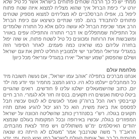
ממתי יש כל כך הרבה שטחים פתוחים בישראל אשר כל טיל שלא
יורט ע"י כיפת הברזל איך שהוא מצליח למצוא איזה שטח פתוח
ליפול בו, אפילו הברסלביים לא מצליחים למצוא מספיק שטחים
פתוחים להתבודד בהם. לפני שנתיים כשיצאו עם כיפת הברזל
הרב אמר שכיפת הברזל לא עושה כלום אלא כל התורה שלומדים
וכל התפילות שמתפללים אז דברי התורה והתפילה עפים באוויר
ומשבשות את הרוחות ומכוונים כל טיל לשטח פתוח, או שזה יפול
בחזרה עליהם כמו שראינו כמה פעמים. לאחר הסיפור הזה
במגדלי עזריאלי המליונר ישי זלמנוביץ החליט לחזק את עם ישראל
ושילם שהפסוק "שמע ישראל" יאירו במגדלי עזריאלי מכל כיוון!
מלחמת עולם
אנחנו מברכים בתפילה "אוהב עמו ישראל", אם נעשה תשובה מיד
כל המחבלים ייעלמו כלא היו. כרגע המצב מחמיר ומי יודע מה ילד
יום, כתוב שהישמעאלים ישלטו עלינו 9 חודשים. רואים שהגויים
ביטלו טיסות ואנשים היו תקועים. בנס זה חזר ולא לגמרי. הרב חיים
קנייבסקי ראה הכל ברוה''ק ואמר לאנשים לא לטוס עכשיו חבל
לפספס את ביאת משיח, הוא כל רגע יכול להגיע ואתם תהיו
תקועים בגולה. רש''י בסנהדרין כותב שהשליטה הכוונה על ישראל
המפוזרים בגולה, עכשיו באירופה ובכל המקומות בעולם שנמצא
יהודים האיסלמים ימ"ש משתוללים ויש פחד לצאת מהבתים.
הראב"ד ר' משה שטרנבוך אמר "מעולם לא הייתה כזו שנאה
תהומית כל כך של אומות העולם לישראל כמו שיש היום, ומי יודע