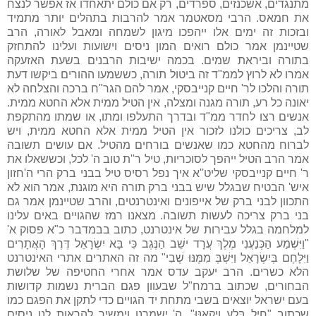
מתנגדים, אשכנזים, ספרדים, רק אם כולם יתאחדו אז אפשר לנצח
את חמאס. הרבי מסאטמר אמר להרבות בתהלים יותר מתמיד
ובזכות זה ימים אלו ייהפכו מיגון לשמחה ומאבל לאורה, הרב
שטיינמן אמר כולם רואים המון ניסים וישועות ועלינו להתחזק
בתורה וביראת שמים. בכמה ישיבות הרבנים בשעת האזעקה
אמרו לא לרוץ לממ"ד זה ביטול תורה, כששמעו ההורים ביקשו דעת
תורה והלכו לר' חיים קנייבסקי, אמר להם הגר"ח ברכה והצלחה לא
יאונה כל רע, תורה מגנה ומצלה, אין הטיל ממית אלא החטא ממית.
אנשים רצו לחדר ממ"ד ובדרך התעלפו ומתו, או שמתו מהתקפת
לב, צריכים כולנו לזכור אין הטיל ממית אלא החטא ממית, ויש
לברוח מהחטא כמו שאנשים בורחים מהטיל. אם עושים תשובה
אמר הרב הטיל ייהפך לסוכריות, טיל ר''ת טוב ה' לכל, וכששאלו את
ר' חיים קנייבסקי שליט''א איך נפל רסיס טיל בבני ברק הרי ה'חזון
איש' הבטיח שבגלל שיש בבני ברק תורה היא מוגנת, אמר הוא לא
התכוון לבני ברק של אייפונים ואינטרנטים, והרב שטיינמן אמר גם
בני ברק צריכה לעשות תשובה. מצאנו רמז שהגויים באים עלינו
למלחמה בגלל עבירות של אינטרנט, כתוב בבמדבר כ"א פסוק א'
"וַיִּשְׁמַע הַכְּנַעֲנִי מֶלֶךְ עֲרָד ישֵׁב הַנֶּגֶב כִּי בָּא יִשְׂרָאֵל דֶּרֶךְ הָאֲתָרִים
וַיִּלָּחֶם בְּיִשְׂרָאֵל וַיִּשְׁבְּ מִמֶּנּוּ שֶׁבִי" מה זה האתרים אתרי האינטרנט
הלא כשרים. הרב יעקב עדס אמר אחרי החטיפה של שלושת
הבחורים, שכתוב ברמח"ל שבעוון פגם הברית נשמות קדושות
בעם ישראל יוצאים בשבי מתחת יד הגויים כדי לתקן את הפגם כמו
שכתוב "חַיִל בָּלַע וַיְקִאֶנּוּ". ה' ישמרנו וימשיך להראות לנו ניסים