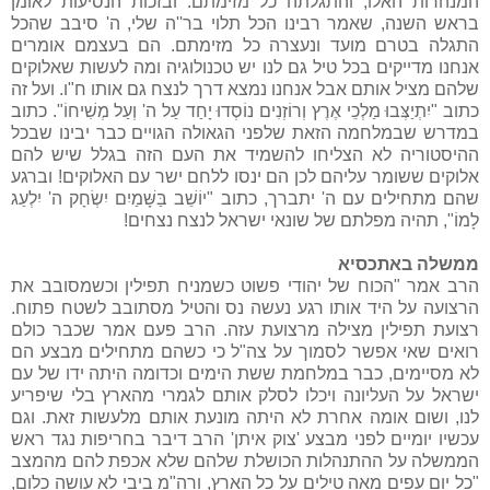
המנהרות האלו, והתגלתה כל מזימתם. ובזכות הנסיעות לאומן
בראש השנה, שאמר רבינו הכל תלוי בר''ה שלי, ה' סיבב שהכל
התגלה בטרם מועד ונעצרה כל מזימתם. הם בעצמם אומרים
אנחנו מדייקים בכל טיל גם לנו יש טכנולוגיה ומה לעשות שאלוקים
שלהם מציל אותם אבל אנחנו נמצא דרך לנצח גם אותו ח"ו. ועל זה
כתוב "יִתְיַצְּבוּ מַלְכֵי אֶרֶץ וְרוֹזְנִים נוֹסְדוּ יָחַד עַל ה' וְעַל מְשִׁיחוֹ". כתוב
במדרש שבמלחמה הזאת שלפני הגאולה הגויים כבר יבינו שבכל
ההיסטוריה לא הצליחו להשמיד את העם הזה בגלל שיש להם
אלוקים ששומר עליהם לכן הם ינסו ללחם ישר עם האלוקים! וברגע
שהם מתחילים עם ה' יתברך, כתוב "יוֹשֵׁב בַּשָּׁמַיִם יִשְׂחָק ה' יִלְעַג
לָמוֹ", תהיה מפלתם של שונאי ישראל לנצח נצחים!
ממשלה באתכסיא
הרב אמר "הכוח של יהודי פשוט כשמניח תפילין וכשמסובב את
הרצועה על היד אותו רגע נעשה נס והטיל מסתובב לשטח פתוח.
רצועת תפילין מצילה מרצועת עזה. הרב פעם אמר שכבר כולם
רואים שאי אפשר לסמוך על צה"ל כי כשהם מתחילים מבצע הם
לא מסיימים, כבר במלחמת ששת הימים וכדומה היתה ידו של עם
ישראל על העליונה ויכלו לסלק אותם לגמרי מהארץ בלי שיפריע
לנו, ושום אומה אחרת לא היתה מונעת אותם מלעשות זאת. וגם
עכשיו יומיים לפני מבצע 'צוק איתן' הרב דיבר בחריפות נגד ראש
הממשלה על ההתנהלות הכושלת שלהם שלא אכפת להם מהמצב
"כל יום עפים מאה טילים על כל הארץ, ורה"מ ביבי לא עושה כלום,