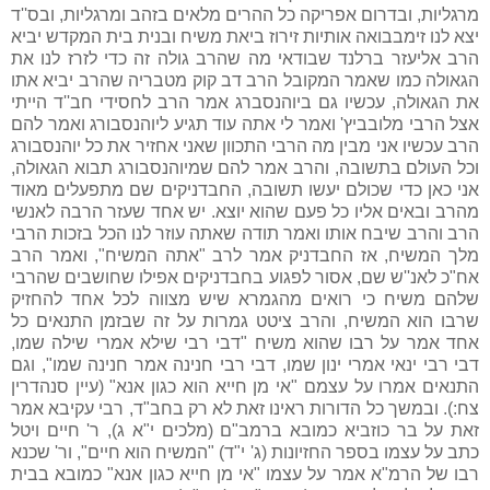
מרגליות, ובדרום אפריקה כל ההרים מלאים בזהב ומרגליות, ובס''ד
יצא לנו זימבבואה אותיות זירוז ביאת משיח ובנית בית המקדש יביא
הרב אליעזר ברלנד שבודאי מה שהרב גולה זה כדי לזרז לנו את
הגאולה כמו שאמר המקובל הרב דב קוק מטבריה שהרב יביא אתו
את הגאולה, עכשיו גם ביוהנסברג אמר הרב לחסידי חב''ד הייתי
אצל הרבי מלובביץ' ואמר לי אתה עוד תגיע ליוהנסבורג ואמר להם
הרב עכשיו אני מבין מה הרבי התכוון שאני אחזיר את כל יוהנסבורג
וכל העולם בתשובה, והרב אמר להם שמיוהנסבורג תבוא הגאולה,
אני כאן כדי שכולם יעשו תשובה, החבדניקים שם מתפעלים מאוד
מהרב ובאים אליו כל פעם שהוא יוצא. יש אחד שעזר הרבה לאנשי
הרב והרב שיבח אותו ואמר תודה שאתה עוזר לנו הכל בזכות הרבי
מלך המשיח, אז החבדניק אמר לרב "אתה המשיח", ואמר הרב
אח"כ לאנ''ש שם, אסור לפגוע בחבדניקים אפילו שחושבים שהרבי
שלהם משיח כי רואים מהגמרא שיש מצווה לכל אחד להחזיק
שרבו הוא המשיח, והרב ציטט גמרות על זה שבזמן התנאים כל
אחד אמר על רבו שהוא משיח "דבי רבי שילא אמרי שילה שמו,
דבי רבי ינאי אמרי ינון שמו, דבי רבי חנינה אמר חנינה שמו", וגם
התנאים אמרו על עצמם "אי מן חייא הוא כגון אנא" (עיין סנהדרין
צח:). ובמשך כל הדורות ראינו זאת לא רק בחב"ד, רבי עקיבא אמר
זאת על בר כוזביא כמובא ברמב"ם (מלכים י"א ג), ר' חיים ויטל
כתב על עצמו בספר החזיונות (ג' י"ד) "המשיח הוא חיים", ור' שכנא
רבו של הרמ"א אמר על עצמו "אי מן חייא כגון אנא" כמובא בבית