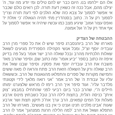
אלו הם יילחמו בנו. היום כבר יש להם טילים ומי יודע מה עוד, ה'
יצילנו מהם, אבל ככה זה כשאין דעת תורה. לכן רואים כולם שכבר
אי אפשר לסמוך על צבא כזה שלא הולכים לפי דעת תורה וצריך
לסמוך רק על ה'. כתוב בסנהדרין מתי תהיה הגאולה 'כי אזלת יד
ואפס עצור ועזוב' שיגיע מצב כמו עכשיו שיהיה אי אפשר לסמוך על
אף אחד רק על ה' ועל אמונה.
ההבטחה של הצדיק
מארחו של הרב ביוהנסברג סיפר שיש לו את כל ספרי מרן הרב
עובדיה יוסף זצ''ל, ומכל אנשי הקהילה הספרדית מגיעים לשאול
שאלות הלכתיות מהרב ובכל שאלה הרב ישר אומר בעל פה בדיוק
איפה זה כתוב בספר 'יביע אומר' ומה כתוב שם, וסיפר שהרב מאד
משבח את הרב עובדיה יוסף ואת פסקיו. וסיפר שבנו שאל את
הרב שאלה ורק על השאלה הזאת הרב פתח והראה לו מאה ששים
וחמישה מקורות של ספרים והתפלאו מהגאונות של הרב. וכששאלו
עליו על עבודת ה' של הרב אמר "אני רואה מלאך לידי וקטונתי
מלדבר עליו". ועוד סיפר איך הרב רימז לו מראש שלצערנו ימותו
חיילים ה''י, שהרב כבר ביום רביעי לפני שהתחילו במבצע "צוק
איתן" כניסה רגלית, בחצות לילה הרב טבל כשבחוץ מינוס ארבע
מעלות וכל המים קפואים, הרב ערך אח''כ תיקון חצות ושר ארבע
שעות 'אבינו מלכינו חנינו וענינו כי אין בנו מעשים', מארחו של הרב
התפלא ושאל את הרב 'למה הלילה חרגת ממנהגך' אמר לו הרב