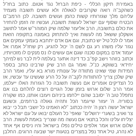
באמירת תיקון הכללי - כיפת הברזל נגד אטום. כתוב בחז''ל
כשהקב''ה רואה שקרובים לגאולה ולא עושים תשובה מעמיד
עליהם מלך שגזרותיו קשות כהמן ועושים תשובה. לכן הרמב''ם
הבטיח שסוף עם ישראל לעשות תשובה, ועכשיו זה הזמן להחזיר
את כולם בתשובה, הרב אליעזר שלמה שיק המוהר''ש אמר לתושב
אשקלון ששאל מה לעשות ואיך להתחזק באמונה בתקופה הזאת
אמר לו לכל טיל יש כתובת, וגם אם אדם יתחבא בעמקי עמקים אם
נגזר עליו משהו רע גם לשם ה' יכול להגיע, רק שחז"ל אמרו אל
יעמוד אדם במקום סכנה שגם אם עושים לו נס מנקים לו מזכויותיו,
וכתוב בזוהר וישב קפ''ב כד דינה אתער בעלמה לית לבר נש למיהך
יחידאי בשווקא, כנ"ל. ואמר גם הרב שיק שרבינו כותב בספר
המידות שמי שאינו מתוודה על עונותיו מורא בא עליו, ואמר הרב
שיק שלכן צריך להתוודות לקב''ה על כל הרע שעשינו עד עכשיו, אז
כל הצדיקים אומרים אם נעשה תשובה כל הגזרות האלו ייעלמו,
אמר הרב שלום ארוש בזמן שכל הגויים רוצים להלחם בנו אם
נתפלל טוב ה' יסובב שהם יילחמו ביניהם ויעזבו אותנו, כמו שקורה
בסוריה. ה' יעזור שייגמר הכל ותהיה גאולה ברחמים, וכשעם
ישראל יעשה רצון ה' יהיה ככתוב ''לא האמינו כל יושבי תבל כי יבוא
צר ואויב בשערי ירושלים'' שאפי' כל העולם יבואו על עם ישראל לא
יצליחו עלינו והכל בתנאי אם נעשה מה שצריך באמת לעשות. הרב
שלום ארוש אמר אלפים טילים נפלו בישראל והיו ניסים אף אחד
לא נהרג, טיל אחד נפל במצרים בטעות ישר שבעה הרוגים. החלבן