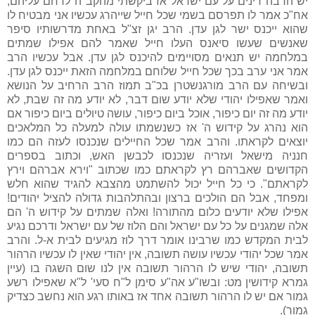
יש הרבה דינים על עם ישראל אז ביקשתי מהקב"ה לרחם עליהם,
אח"כ אמר לו תפרסם בשמי שכל חייל שייהרג עכשיו אני מבטיח לו
שהוא ייכנס ישר לגן עדן. הרב יגן זצ"ל באחת מדרשותיו סיפר
שאנשים שעשו סיאנס העלו חייל שאמר להם אפילו שמתים
במלחמה יש תנאים מסויימים להיכנס לגן עדן. אבל עכשיו הרב
אמר אני ערב בכך שכל חייל שלוחם במלחמה הזאת ייכנס לגן עדן.
ובשיחה עם הרב מורגנשטרן בכ"ב תמוז הרב הרחיב על הנושא
ואמר שאפילו יהודי שלא יודע שום דבר, לא יודע מה זה שבת, לא
יודע מה זה יום כיפור, אוכל ביום כיפור, עושה טיולים ביום כיפור אם
הוא נהרג על קידוש ה' אז כשנשמתו עולה למעלה כל המלאכים
יוצאים לקראתו. והרב אמר שכל החיילים שנכנסו לעזה הם כמו
חנניה מישאל ועזריה שנכנסו לכבשן האש, וכתוב בספרים
הקדושים שאברהם רץ לקראתם כמו שכתוב "וירא אברהם וירץ
לקראתם". כי כל חייל יכול להשתמט מהצבא להגיד שהוא חלש
ומפחד, אבל הם הולכים ברצון ובהתלהבות גדולה להציל יהודים!
אפילו שלא יודעים כלום מהתורה! ואלה שמתים על קידוש ה' הם
אלה שמגנים על כל עם ישראל והם הלוז של עם ישראל ודרכם נגיע
לבית המקדש כמו שרבינו אומר דרך לוז מגיעים לבית א-ל. והרב
אמר שכל יהודי עכשיו עושה תשובה, אין יהודי שאין לו עכשיו הרהור
תשובה, יהודי שיש לו הרהור תשובה אין לנו שום השגה בו (עיין
גמרא קידושין מט: ובשו"ע אה"ע סימן ל"ח סעי' ל"א שאפילו רשע
גמור אם יש לו הרהור תשובה אחד אז באותו רגע הוא נחשב כצדיק
גמור).