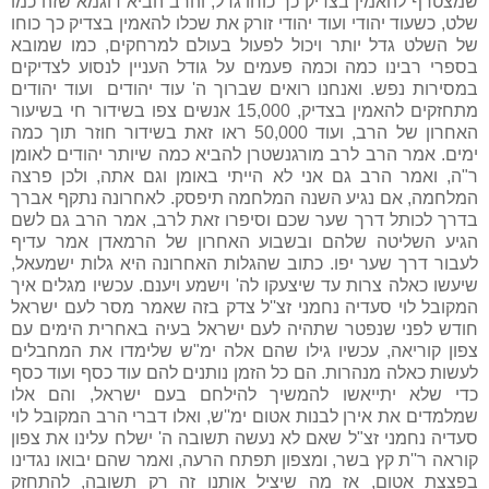
שמצטרף להאמין בצדיק כך כוחו גדל, והרב הביא דוגמא שזה כמו
שלט, כשעוד יהודי ועוד יהודי זורק את שכלו להאמין בצדיק כך כוחו
של השלט גדל יותר ויכול לפעול בעולם למרחקים, כמו שמובא
בספרי רבינו כמה וכמה פעמים על גודל העניין לנסוע לצדיקים
במסירות נפש. ואנחנו רואים שברוך ה' עוד יהודים ועוד יהודים
מתחזקים להאמין בצדיק, 15,000 אנשים צפו בשידור חי בשיעור
האחרון של הרב, ועוד 50,000 ראו זאת בשידור חוזר תוך כמה
ימים. אמר הרב לרב מורגנשטרן להביא כמה שיותר יהודים לאומן
ר"ה, ואמר הרב גם אני לא הייתי באומן וגם אתה, ולכן פרצה
המלחמה, אם נגיע השנה המלחמה תיפסק. לאחרונה נתקף אברך
בדרך לכותל דרך שער שכם וסיפרו זאת לרב, אמר הרב גם לשם
הגיע השליטה שלהם ובשבוע האחרון של הרמאדן אמר עדיף
לעבור דרך שער יפו. כתוב שהגלות האחרונה היא גלות ישמעאל,
שיעשו כאלה צרות עד שיצעקו לה' וישמע ויענם. עכשיו מגלים איך
המקובל לוי סעדיה נחמני זצ''ל צדק בזה שאמר מסר לעם ישראל
חודש לפני שנפטר שתהיה לעם ישראל בעיה באחרית הימים עם
צפון קוריאה, עכשיו גילו שהם אלה ימ"ש שלימדו את המחבלים
לעשות כאלה מנהרות. הם כל הזמן נותנים להם עוד כסף ועוד כסף
כדי שלא יתייאשו להמשיך להילחם בעם ישראל, והם אלו
שמלמדים את אירן לבנות אטום ימ''ש, ואלו דברי הרב המקובל לוי
סעדיה נחמני זצ"ל שאם לא נעשה תשובה ה' ישלח עלינו את צפון
קוראה ר''ת קץ בשר, ומצפון תפתח הרעה, ואמר שהם יבואו נגדינו
בפצצת אטום, אז מה שיציל אותנו זה רק תשובה, להתחזק