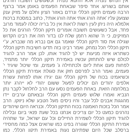
'אין הנחש ממית אלא החטא ממית' וכשעושים תשובה הורגים
אותם בשורש. אחד סיפר שבאחת הפעמים באומן אמר ברצף
הרבה פעמים תיקון הכללי ונרדם באזור הציון וחלם על מזיק ענק
שצועק עליו 'אתה הורג אותי אתה הורג אותי!', כתוב במסכת ברכות
אלמלא היה ניתן לעין רשות לראות אין כל בריה יכולה לעמוד מרוב
פחד, אבל כשעושים תשובה אומרים תיקון הכללי הורגים את כל
המזיקים, כי ה' שהוא רחמן שלח לנו בדור הזה את רבינו הקדוש
שגילה את סוד תיקון הכללי שאמר גם אם נברא מה שנברא, ע"י
תיקון הכללי הכל נמחק, ואמר רבינו בזה תדעו חשיבות תיקון הכללי
כשתראו איזה מניעות יש לך להגיד אותו, לכן אמר הרב להגיד
לכולם שיש להתחזק עכשיו באמירת תיקון הכללי יותר מתמיד,
לפחות פעם אחת ליום ולכתחילה ג' פעמים, ומי שיכול שיגיד י'
פעמים, ואמר הרב לפרסם חזק את סגולת אמירת תיקון הכללי
וכשיאמינו בכוח של תיקון הכללי וגם יגידו אותו לפחות עשרת
אלפים יהודים הם יכולים לפעול ששום יהודי לא ייהרג יותר
במלחמה הזאת. באחת הפעמים נסעו עם הרב לחלחול לקבר נתן
הנביא ואמרו שלוש פעמים תיקון הכללי ובצאתם ערבים יידו
מהגגות אבנים לכל עבר והיו ניסים מעל הטבע שלא ניזוקו. הרב
אמר הכל בזכות האמונה בכוח התיקון הכללי. וכנראה היום שיהודים
נהרגים כמעט כל יום צריכים אנחנו בכל שעת פנאי ביום ובלילה
להגיד תיקון הכללי לשמירת החיילים וכל עם ישראל, עד שתהיה
אמירת התיקון הכללי שגורה בפינו כמו שרואים אצל כמה מחסידי
ברסלב שכל היום שפתיהם נעות באמירת תיקון הכללי, כמו