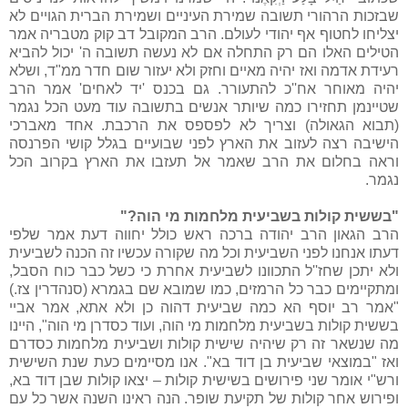
שבזכות הרהורי תשובה שמירת העיניים ושמירת הברית הגויים לא
יצליחו לחטוף אף יהודי לעולם. הרב המקובל דב קוק מטבריה אמר
הטילים האלו הם רק התחלה אם לא נעשה תשובה ה' יכול להביא
רעידת אדמה ואז יהיה מאיים וחזק ולא יעזור שום חדר ממ"ד, ושלא
יהיה מאוחר אח''כ להתעורר. גם בכנס 'יד לאחים' אמר הרב
שטיינמן תחזירו כמה שיותר אנשים בתשובה עוד מעט הכל נגמר
(תבוא הגאולה) וצריך לא לפספס את הרכבת. אחד מאברכי
הישיבה רצה לעזוב את הארץ לפני שבועיים בגלל קושי הפרנסה
וראה בחלום את הרב שאמר אל תעזבו את הארץ בקרוב הכל
נגמר.
"בששית קולות בשביעית מלחמות מי הוה?"
הרב הגאון הרב יהודה ברכה ראש כולל יחווה דעת אמר שלפי
דעתו אנחנו לפני השביעית וכל מה שקורה עכשיו זה הכנה לשביעית
ולא יתכן שחז''ל התכוונו לשביעית אחרת כי כשל כבר כוח הסבל,
ומתקיימים כבר כל הרמזים, כמו שמובא שם בגמרא (סנהדרין צז.)
"אמר רב יוסף הא כמה שביעית דהוה כן ולא אתא, אמר אביי
בששית קולות בשביעית מלחמות מי הוה, ועוד כסדרן מי הוה", היינו
מה שנשאר זה רק שיהיה שישית קולות ושביעית מלחמות כסדרם
ואז "במוצאי שביעית בן דוד בא". אנו מסיימים כעת שנת השישית
ורש"י אומר שני פירושים בשישית קולות – יצאו קולות שבן דוד בא,
ופירוש אחר קולות של תקיעת שופר. הנה ראינו השנה אשר כל עם