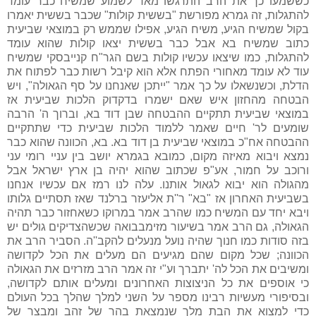
כששמעו כך את הרב התרגשו מאד לשמוע שמשיח כבר עומד
להתגלות, זה גמרא מפורשת "בששית קולות" שכבר בששית יאמרו
בקול שמשיח הגיע, משיח הגיע, אפילו שממש רק במוצאי שביעית
כתוב שמשיח בא אבל כבר בששית יצאו קולות שהוא עומד
להתגלות, כמו שיצאו עכשיו קולות בשם הגר"ח קנייבסקי שמשיח
עוד לא עומד מאחורי הפתח אלא הוא קיבל רשות כבר לפתוח את
הדלת, וכשנשאלו על כך אמר "ייתכן שאנחנו על סף הגאולה", ויש
הבטחה מהחזון איש שאם ישמרו בדקדוק הלכות שביעית אז
במוצאי שביעית תתקיים ההבטחה שבן דוד בא, וברוך ה' הרבה
שומעים לר' חיים שאמר ללמוד הלכות שביעית כדי שתתקיים
ההבטחה אח"כ במוצאי שביעית בן דוד בא. בא, הכוונה שהוא כבר
נמצא ויבוא מאיזה מקום, כמובא בגמרא יושב בין עניי רומי עני
ורוכב על חמור, אע"פ שכתוב שהוא יהיה בן ארץ ישראל אבל
מהגולה הוא יבוא לגאול אותנו. עלה לנו רמז אם עכשיו אנחנו
בשביעית האחרון אז "בא" ר''ת אליעזר ברלנד שאז תסתיים גלותו
ויבא יחד עם המשיח כמו שהרב אמר במרוקו כשאחזור כבר תהיה
הגאולה, גם הרב אמר בשיעור מזימבבואה שכשהצדיקים גולים יש
בזה סודות כמו חנוך שהיה נועל מנעלים להקב''ה. הסביר הרב את
הכוונה; שכל מקום שהם מגיעים הם מעלים את הכל לקדושה
ומשיבים את הכל לה' יתברך וע"י זה אמר הרב מזרזים את הגאולה
כי אוספים את כל הניצוצות האחרונים ומעלים אותם לקדושה,
ובסיפורי מעשיות רבינו מספר על השני למלך שהלך בכל העולם
כדי למצוא את הבת מלך שנמצאת בהר של זהב ומבצר של