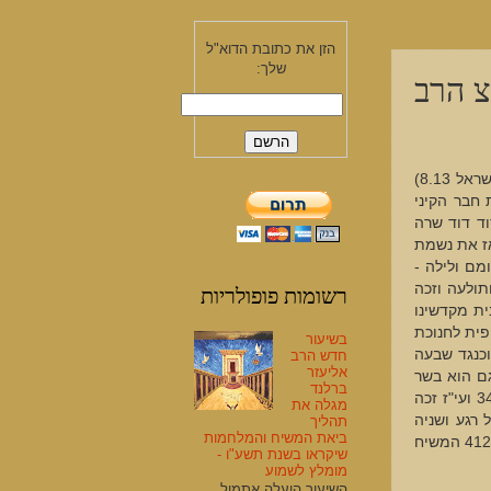
הזן את כתובת הדוא"ל
שלך:
צ הרב
ריבונו של עולם כל יכול בזכות המולד של ר"ח אלול שיתקיים ביום שני בלילה (ארץ ישראל 8.13)
אשת חבר הקיני
ך סוד דוד שרה
אז את נשמת
מם ולילה -
רשומות פופולריות
ותולעה וזכה
ית מקדשינו
פית לחנוכת
בשיעור
כנגד שבעה
חדש הרב
אליעזר
ם סוד נשמת משה רבינו עליו השלום. 7x7x7= בשגם הוא בשר
ברלנד
שהשורש נשמת משה משמ"ג אורות שע"ז נאמר לאברהם לך לך . אברהם + לך לך 343 ועי"ז זכה
מגלה את
רגע ושניה
תהליך
ביאת המשיח והמלחמות
זכה לשמוע את עשרת הדברות שלזה זוכין בראש השנה בפרט בר"ה תשע"ה סוד אתיא 412 המשיח
שיקראו בשנת תשע"ו -
מומלץ לשמוע
השיעור הועלה אתמול