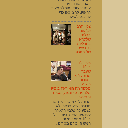
באתר שובו בנים
אינטרנשיונל. מומלץ מאוד
להאזין. לחצו כאן כדי
להיכנס לשיעור.
צפו: הרב
אליעזר
ברלנד
שליט"א
בהדלקת
נר ראשון
של חנוכה
צפו: ילד
בן 15
שעבר
מוות קליני
בסוכות
השנה
מספר מה הוא ראה בעניין
מלחמת גוג ומגוג, משיח
והגאולה
מוות קליני מהשבוע. משהו
מדהים שלא ניראה ולא
נשמע כל שלביי הגאולה
לפרטים אמיתי ביותר. ילד
בן 15 מתאר מי זה
המשיח. כולם מכירים ...