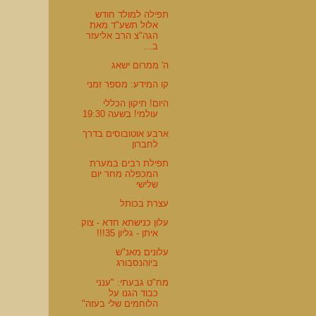
תפילה למולד חודש
אלול תשע"ד מאת
הגה"צ הרב אליעזר
ב...
ה' ממרום ישאג
קו המידע: מספר זמני
היום! תיקון הכללי
עולמי! בשעה 19:30
ארבע אוטובוסים בדרך
לחברון
תפילת רבים במערת
המכפלה מחר יום
שלישי
עצרת בכותל
עלון כנישתא חדא - צוק
איתן - גליון 35!!!
עלונים מאנ"ש
ביוהנסבורג
מח"ט גבעתי: "ענני
כבוד הגנו על
הלוחמים שלי בעזה"