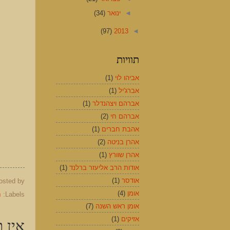
◄
ינואר
(34)
(97)
2013
◄
תוויות
אביהו לוי
(1)
אברג'יל
(1)
אברהם ויצהנדלר
(1)
אברהם חי
(2)
אהבת חברים
(1)
אהרן בניטה
(2)
אהרן שוורץ
(1)
אודות הרב אליעזר ברלנד
(1)
אודסר
(1)
osted by
אומן
(4)
Labels:
ח
אומן ראש השנה
(7)
אזיקים
(1)
אין ת