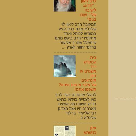
לרב ליאון
- "תדאג
לישיבה
שלי - שובו
בנים"
המקובל הרב ליאון לוי
שליט''א מבני ברק הגיע
במוצ''ש לכותל ואחד
מתלמידי הרב ביקש ממנו
שיתפלל שהרב אליעזר
ברלנד יחזור לארץ ...
בית
המקדש
יורד
משמים או
חזון
תעתועים
של אלפי אנשים סינים?
תשפטו אתם!
לבעלי אינטרנט כשר לחץ
כאן לצפייה בוידאו בראש
חודש חשוון כמה אנשים
מארה"ב היו אצל הצדיק
רבי אליעזר ברלנד
שליט"א ב...
עלון
כנישתא