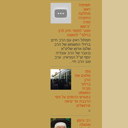
חשיפה!
ראש
מחלקת
החקירה
הודה
"ביקשו
ממני לתפור תיק לרב
ברלנד" להאזנה
תמלול ראיון עם הרב חיים
ברזילי המשמש של הרב
שלום ארוש שליט"א
ובעבר של הרב עובדיה
יוסף זצ"ל המראיין: ערב
טוב הרב חיי...
צפו:
מלווים את
הרב
ברלנד
מבית
המשפט
במגרש הרוסים על פסי
הרכבת עד יציאה
מירושלים
<
רבי נחמן
מתגלה