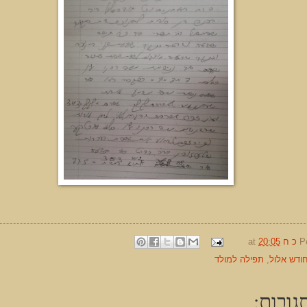
P
כ ח
20:05
at
ודש אלול
,
תפילה למולד
גובות: