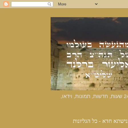
כנישתא חדא - האתר הרשמי מהנעשה בעולמו של הרב אליעזר ברלנד שליט"א - דיווחים שוטפים 24 שעות, חדשות, תמונות, וידאו,
נישתא חדא - כל הגליונות