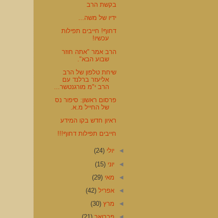
בקשת הרב
ידיו של משה...
דחוף! חייבים תפילות
עכשיו!
הרב אמר "אתה חוזר
שבוע הבא".
שיחת טלפון של הרב
אליעזר ברלנד עם
הרב י"מ מורגנטשר...
פרסום ראשון: סיפור נס
של החייל מ.א.
ראיון חדש בקו המידע
חייבים תפילות דחוף!!!
◄
יולי
(24)
◄
יוני
(15)
◄
מאי
(29)
◄
אפריל
(42)
◄
מרץ
(30)
◄
פברואר
(21)