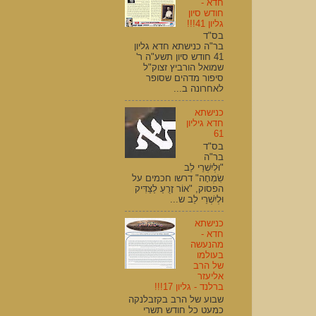
חדא -
חודש סיון
גליון 41!!!
בס"ד
בר"ה כנישתא חדא גליון
41 חודש סיון תשע"ה ר'
שמואל הורביץ זצוק"ל
סיפור מדהים שסופר
לאחרונה ב...
כנישתא
חדא גיליון
61
בס"ד
בר"ה
"וּלְיִשְׁרֵי לֵב
שִׂמְחָה" דרשו חכמים על
הפסוק, "אוֹר זָרֻעַ לַצַּדִּיק
וּלְיִשְׁרֵי לֵב ש...
כנישתא
חדא -
מהנעשה
בעולמו
של הרב
אליעזר
ברלנד - גליון 17!!!
שבוע של הרב בקזבלנקה
כמעט כל חודש תשרי