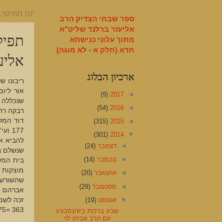
English
יום חמישי, 21 באוגוסט 014
ספר שבחי הצדיק הרב
אליעזר ברלנד שליט"א
תפיל
מתוך עלוני כנישתא
חדא (חלק א - לא מוגה)
אליע
ארכיון הבלוג
(9)
2017
◄
(54)
2016
◄
רבקה רחל
דוד המלך
(315)
2015
◄
177 
(301)
2014
▼
להביא את
◄
דצמבר
(24)
שנשלם בח
◄
נובמבר
(14)
בית המק
◄
אוקטובר
(20)
◄
ספטמבר
(29)
אברהם ב
▼
אוגוסט
(19)
363 =775
שבע ברכות ביוהנסבורג
עם הרב אביהו לוי