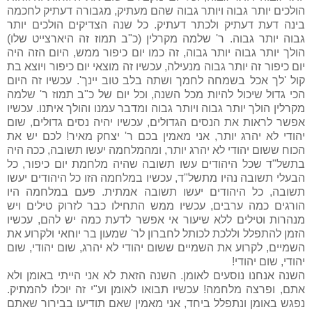
הולכים יותר גבוה ויותר גבוה שהם מעתיק, מגבורה דעתיק לחכמה
בינה דעת דעתיק ולכתר דעתיק. כל שנה הצדיקים הולכים יותר
גבוה יותר גבוה. ר' שלמה מקרלין (כ"ב תמוז זה היארצייט שלו)
הולך יותר גבוה יותר גבוה, זה כמו יום כיפור ממש, היום הזה היה
יום כיפור זה יותר גבוה מנעילה, עכשיו זה מוצאי יום כיפור ויוצא בת
קול 'לך אכל בשמחה לחמך ושתה בלב טוב יינך'. עכשיו זה היום
הכי גדול שיכול להיות מכל השנה, וכל יום של כ"ב תמוז ר' שלמה
מקרלין הולך יותר גבוה ויותר גבוה ומדבר עמנו והולך איתנו. עכשיו
אפשר לראות את הנסים הגדולים, עכשיו יהיה נסים גדולים, שום
יהודי לא יהרג יותר, אני מאמין בכם ר' יצחק מאיר! לכם יש את
הכוח ששום יהודי לא יהרג יותר, ומהמלחמה יעשו תשובה, ככה היה
בתשל"ד שכל היהודים עשו תשובה שהיה מלחמת יום כיפור, כל
הבעלי תשובה נהיו מתשל"ד, עכשיו במלחמה הזו כל היהודים יעשו
תשובה, כל היהודים יעשו תשובה אמתית. פעם במלחמה היו
הורגים כמה ערבים, עכשיו ממש התחילו כבר לזרוק טילים ויש
מנהרות וטילים ללא שיעור אי אפשר לדעת כמה יש להם, עכשיו
הזמן להתפלל וללכת לכותל לחברון לר' שמעון בר יוחאי ולקרוע את
השמיים, לקרוע את השמיים ששום יהודי לא יהרג, שום יהודי, שום
יהודי, שום יהודי!
השנה אנחנו נוסעים לאומן. השנה הזאת לא אני הייתי באומן ולא
אתם, ופרצה מלחמה! עכשיו תבואו לאומן וע"י זה יוכלו להמתיק.
נפגש באומן ונתפלל ביחד, אני מאמין שאם תודיעו בבירור שאתם