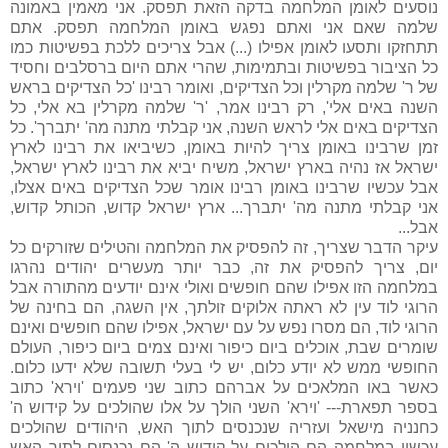
נוסעים לאומן המלחמה בדקה הזאת תפסק. אני מאמין באמונה
שלמה שאם אני ואתם נפגש באומן המלחמה תפסק. אתם
תתחזקו ותסעו לאומן אפילו (...) אבל צריכים ללכת בפשיטות כמו
כל הציבור בפשיטות ובתמימות, שהרי אתם היום ברסלבים וחסיד
של ר' שלמה מקרלין וכל הצדיקים, ואומר רבינו 'כל הצדיקים בראש
השנה באים אלי', רק רבינו אמר, 'ר' שלמה מקרלין בא אלי, כל
הצדיקים באים אלי לראש השנה, אני קבלתי מתנה מה' יתברך'. כל
זמן שרבינו באומן צריך להיות באומן, כשיביאו את רבינו לארץ
ישראל אז נהיה בארץ ישראל, משיח יביא את רבינו לארץ ישראל,
אבל עכשיו שרבינו באומן רבינו אומר שכל הצדיקים באים אצלו,
אני קבלתי מתנה מה' יתברך... ארץ ישראל קדוש, הכותל קדוש,
אבל...
עיקר הדבר שצריך, זה להפסיק את המלחמה והטילים שזורקים כל
יום, צריך להפסיק את זה, כבר יותר מעשרים יהודים נהרגו
במלחמה הזו אפילו שהם חופשים ואולי אינם יודעים מהתורה אבל
הרוגי לוד עין לא ראתה אלוקים זולתך, אין השגה, הם בחינה של
הרוגי לוד, הם מסרו נפש על עם ישראל, אפילו שהם חופשים ואינם
שומרים שבת, אוכלים ביום כיפור ואינם צמים ביום כיפור, העולם
החופשי ממש לא יודע כלום, יש לי בעלי תשובה שלא ידעו כלום.
כאשר באו המלאכים על אברהם כתוב שני פעמים 'וירא' כתוב
בספר תפארת--- 'וירא' השני הולך על אלו שהולכים על קידוש ה'
כחנניה מישאל ועזריה שנכנסים לתוך האש, היהודים שהולכים
עכשיו במלחמה הם הולכים על קידוש ה' הם נכנסים לתוך האש