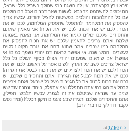
'וירא וירץ לקראתם', אין לנו השגה במי שהולך בשביל כלל ישראל,
הם יכולים להשתמט מהצבא ולעשות שאר דברים אבל הם הולכים
עם כל ההתלהבות והולכים בפשיטות להציל יהודים. עכשיו צריך
להפסיק את המלחמה ולהתפלל שתפסיק המלחמה, לכם יש את
הכוח, לכם יש את הכוח, לכם יש את הכוח! אני מאמין שאתם
והחסידים שלכם יכולים לגמור את המלחמה, אני מאמין באמונה
שלמה ואתם צריכים להאמין שלכם יש את הכוח להפסיק את
המלחמה כמו שרבינו אמר שהוא דחה את גזרת הקנטוניסטים
לעשרים וחמש שנה. אי אפשר לראות דם יהודי נשפך כמים! אי
אפשר! אם שומעים שמענים יהודי אפילו בסוף העולם כל כלל
ישראל צריכים לשב על הארץ ולשים אפר על ראשם. לכם יש את
הכוח! לכם יש את הכוח! לצדיקים יש את הכוח לבטל את הגזירה!
לכם יש את הכוח לבטל את הגזירה! אתם והחסידים שלכם, יש
לכם את הכוח לבטל את כל הגזירות מעל כל ישראל, ואתם צריכים
לבטל את הגזירה! אתם תתפללו ואני אתפלל, ביחד. ונחכה עוד שש
שנים עד שנראה שביטלנו את זה לגמרי. עכשיו תלבשו תפילין,
אתם והחסידים שלכם ותגידו שבע פעמים תיקון הכללי! (ומיד נסעו
לקבר דוד לקיים דברי הרב).
כ ח
17:50
at