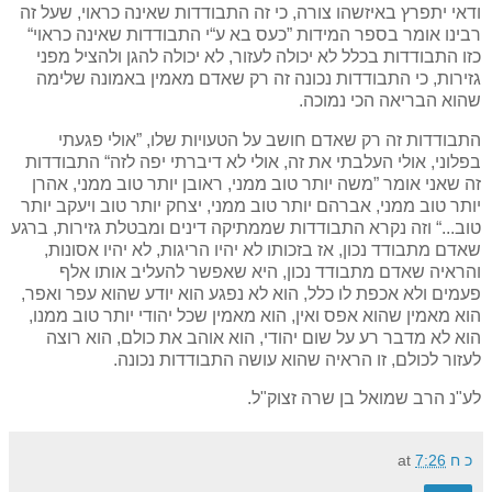
ודאי יתפרץ באיזשהו צורה, כי זה התבודדות שאינה כראוי, שעל זה
רבינו אומר בספר המידות ”כעס בא ע“י התבודדות שאינה כראוי“
כזו התבודדות בכלל לא יכולה לעזור, לא יכולה להגן ולהציל מפני
גזירות, כי התבודדות נכונה זה רק שאדם מאמין באמונה שלימה
שהוא הבריאה הכי נמוכה.
התבודדות זה רק שאדם חושב על הטעויות שלו, ”אולי פגעתי
בפלוני, אולי העלבתי את זה, אולי לא דיברתי יפה לזה“ התבודדות
זה שאני אומר ”משה יותר טוב ממני, ראובן יותר טוב ממני, אהרן
יותר טוב ממני, אברהם יותר טוב ממני, יצחק יותר טוב ויעקב יותר
טוב...“ וזה נקרא התבודדות שממתיקה דינים ומבטלת גזירות, ברגע
שאדם מתבודד נכון, אז בזכותו לא יהיו הריגות, לא יהיו אסונות,
והראיה שאדם מתבודד נכון, היא שאפשר להעליב אותו אלף
פעמים ולא אכפת לו כלל, הוא לא נפגע הוא יודע שהוא עפר ואפר,
הוא מאמין שהוא אפס ואין, הוא מאמין שכל יהודי יותר טוב ממנו,
הוא לא מדבר רע על שום יהודי, הוא אוהב את כולם, הוא רוצה
לעזור לכולם, זו הראיה שהוא עושה התבודדות נכונה.
לע"נ הרב שמואל בן שרה זצוק"ל.
כ ח
7:26
at