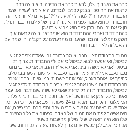
כבר את השידוך שלו, לראות כבר את הדירה, הוא רוצה כבר
לראות את החיסכון בבנק לבנים ולנכדים. הוא אומר ”עשיתי שעה
התבודדות איפה ה‘? למה ה‘ לא עונה לי?“ בן אדם לא יודע מה זה
התבודדות, הוא עומד לפני ה‘ ואומר ”רבונו של עולם תן כבר, תן לי,
תן לי את זה, מתי תתן לי?“ הוא מביא איתו שק
להתבודדות ואחרי ההתבודדות הוא אומר ”אני רוצה לראות איך
השק מתמלא“. זה נכון שהעניים מתרעמים על הקב“ה וה‘ שמח עם
זה אבל זה לא התבודדות!.
מה זה התבודדות? – הרבי אומר בתורה נב‘ שאדם צריך להגיע
לביטול, ואי אפשר לבוא לביטול כי אם ע“י התבודדות. צריך רק
ביטול! ”אני לא משה רבינו, אני לא אליהו הנביא, אני לא רבי נחמן
מברסלב, אני לא יודע מה זה ברסלב, אין לי שום השגהבברסלב,
להיפך אני אוהב לאכול, אני אוהב לשתות, כמו גוי ה‘ ירחם“ אז כל
ההתבודדות זה משהו אחר לגמרי. צריכים התבודדות כדי להגיע
לביטול, התבודדות זה רק לדעת שאני לא שווה שום דבר, ואני עפר
ואפר, כי כל הזמן אדם חושב ”אני הכי חכם, הכי נבון, הכי מוצלח,
הכי מלומד והכי חבר‘מן, אדם 24 שעות חושב אני הכי הכי הכי, כל
אחד יש לו ראיות על זה שהוא הכי מוצלח והכי חכם והכי פיקח, אם
היה אפשר לפתוח את המוח של האדם, לפתוח את כל המחשבות
שלו הוא היה רואה שיש לו מיליון מחשבות בשניה
אני הכי הכי... לכן עכשיו אדם צריך לעשות שעה התבודדות, שעה