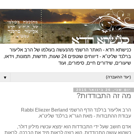
כנישתא חדא - האתר הרשמי מהנעשה בעולמו של הרב אליעזר
ברלנד שליט"א - דיווחים שוטפים 24 שעות, חדשות, תמונות, וידאו,
שיעורים, שידורים חיים, סיפורים, ועוד
▼
יום שני, 26 בינואר 2015
מה זה התבודדות?
הרב אליעזר ברלנד הדף הרשמי Rabbi Eliezer Berland
עבודת ההתבודות - מאת הגר"א ברלנד שליט"א.
אדם חושב שעל ידי התבודדות הוא ימצא עכשיו מיליון דולר,
כשהוא עושה התבודדות, הוא רוצה לראות מיד את הברכה, לראות