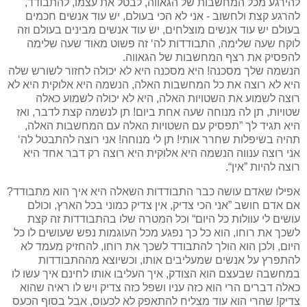
להירגע מכל המחשבות של הגאווה, לבטל את עצמו, להתבודד,
להרגע קצת ולחשוב - אני לא הכי בעולם, יש עוד אנשים חכמים
בעולם יש עוד אנשים מוצלחים, יש עוד אנשים מבינים בעולם וזה
לוקח שעה שלימה, התבודדות לה‘ זה פשוט מאוד שעה שלימה
להפסיק את רצף המחשבות של הגאווה.
הנשמה שלך מסכנה! היא מסכנה היא לא יכולה לחזור לשורש שלה
היא לא רוצה את כל המחשבות האלה, הנשמה היא אלוקית היא לא
רוצה לשמוע את השטויות האלה, היא לא יכולה לשמוע כאלה
שטויות, תן לה מנוחה שעה אחת ביום! תן לנשמה קצת לדבר, ואז
היא תגיד לך ”תפסיק עם השטויות האלה עם המחשבות האלה,
תהיה בשיפלות שחרר אותי! תן לי מנוחה! אני רוצה להתבטל לה‘
אני רוצה ענווה הנשמה היא אלוקית היא רוצה רק דבר אחד היא
רוצה להיות ”אין“.
אפילו שאדם עושה כבר התבודדות השאלה היא איך הוא מתבודד?
אם אדם חושב ”אני הכי צדיק, אין צדיק כמוני בכל הארץ, וכולם
עושים לי עוולות כל היום“ וכל המטרה שלו בהתבודדות זה קצת
לשכך את רוחו, הוא כל כך נפגע מכל העוגמות נפש שעושים לו כל
היום, ולכן הוא הולך להתבודד לשכך את רוחו, להחזיק מעמד לא
להתפרץ על אנשים שמעליבים אותו, וכשיוצא מההתבודדות
במחשבה שבעצם הוא הצודק, איך העליבו אותו לחינם איך עשו לו
כאלה דברים הרי הוא כזה עניו ושפל כזה צדיק ויש לו ראיה שהוא
צדיק! שהרי הוא עוד מצליח להתאפק לא לכעוס, אבל בסוף הכעס