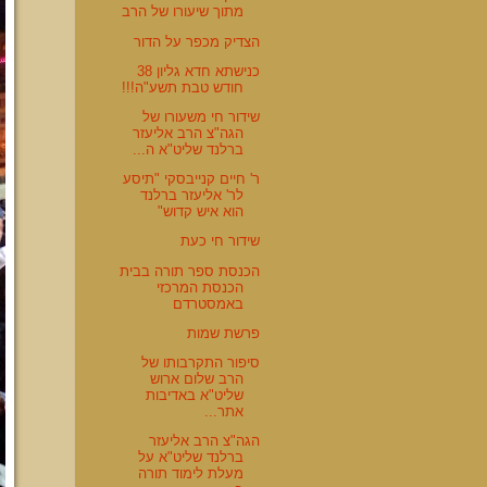
מתוך שיעורו של הרב
הצדיק מכפר על הדור
כנישתא חדא גליון 38
חודש טבת תשע"ה!!!
שידור חי משעורו של
הגה"צ הרב אליעזר
ברלנד שליט"א ה...
ר' חיים קנייבסקי "תיסע
לר' אליעזר ברלנד
הוא איש קדוש"
שידור חי כעת
הכנסת ספר תורה בבית
הכנסת המרכזי
באמסטרדם
פרשת שמות
סיפור התקרבותו של
הרב שלום ארוש
שליט"א באדיבות
אתר...
הגה"צ הרב אליעזר
ברלנד שליט"א על
מעלת לימוד תורה