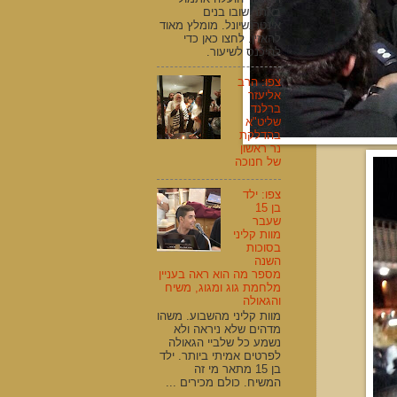
באתר שובו בנים
אינטרנשיונל. מומלץ מאוד
להאזין. לחצו כאן כדי
להיכנס לשיעור.
צפו: הרב
אליעזר
ברלנד
שליט"א
בהדלקת
נר ראשון
של חנוכה
צפו: ילד
בן 15
שעבר
מוות קליני
בסוכות
השנה
מספר מה הוא ראה בעניין
מלחמת גוג ומגוג, משיח
והגאולה
מוות קליני מהשבוע. משהו
מדהים שלא ניראה ולא
נשמע כל שלביי הגאולה
לפרטים אמיתי ביותר. ילד
בן 15 מתאר מי זה
המשיח. כולם מכירים ...