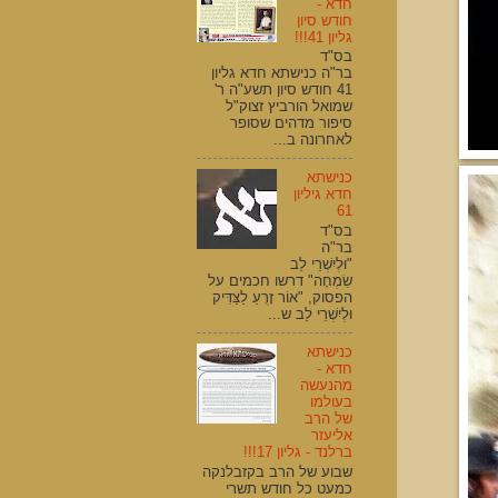
חדא -
חודש סיון
גליון 41!!!
בס"ד
בר"ה כנישתא חדא גליון
41 חודש סיון תשע"ה ר'
שמואל הורביץ זצוק"ל
סיפור מדהים שסופר
לאחרונה ב...
כנישתא
חדא גיליון
61
בס"ד
בר"ה
"וּלְיִשְׁרֵי לֵב
שִׂמְחָה" דרשו חכמים על
הפסוק, "אוֹר זָרֻעַ לַצַּדִּיק
וּלְיִשְׁרֵי לֵב ש...
כנישתא
חדא -
מהנעשה
בעולמו
של הרב
אליעזר
ברלנד - גליון 17!!!
שבוע של הרב בקזבלנקה
כמעט כל חודש תשרי