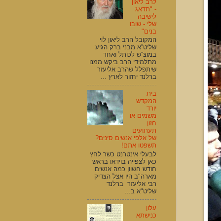
לרב ליאון
- "תדאג
לישיבה
שלי - שובו
בנים"
המקובל הרב ליאון לוי
שליט''א מבני ברק הגיע
במוצ''ש לכותל ואחד
מתלמידי הרב ביקש ממנו
שיתפלל שהרב אליעזר
ברלנד יחזור לארץ ...
בית
המקדש
יורד
משמים או
חזון
תעתועים
של אלפי אנשים סינים?
תשפטו אתם!
לבעלי אינטרנט כשר לחץ
כאן לצפייה בוידאו בראש
חודש חשוון כמה אנשים
מארה"ב היו אצל הצדיק
רבי אליעזר ברלנד
שליט"א ב...
עלון
כנישתא