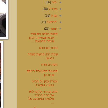
◄
מאי
(36)
◄
אפריל
(48)
◄
מרץ
(55)
◄
פברואר
(11)
▼
ינואר
(28)
מלווה מלכה עם הרב
עכשיו ואמירת תקיון
הכללי לרפואת ...
סיפור נס חדש
שבת חתן פרשת בשלח
בהולנד
הסתיים הדיון
תמונות מהעצרת בכותל
ובחברון
עצרת ענק יום רביעי
בכותל המערבי
מעט מזעיר על גדולתו
של הרב ברלנד
תלמידו המובהק של
...