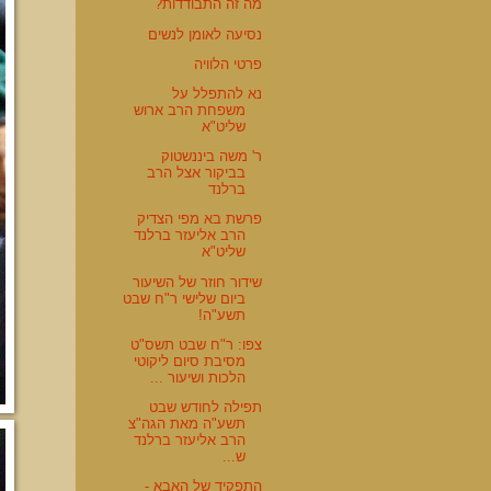
מה זה התבודדות?
נסיעה לאומן לנשים
פרטי הלוויה
נא להתפלל על
משפחת הרב ארוש
שליט"א
ר' משה ביננשטוק
בביקור אצל הרב
ברלנד
פרשת בא מפי הצדיק
הרב אליעזר ברלנד
שליט"א
שידור חוזר של השיעור
ביום שלישי ר"ח שבט
תשע"ה!
צפו: ר"ח שבט תשס"ט
מסיבת סיום ליקוטי
הלכות ושיעור ...
תפילה לחודש שבט
תשע"ה מאת הגה"צ
הרב אליעזר ברלנד
ש...
התפקיד של האבא -