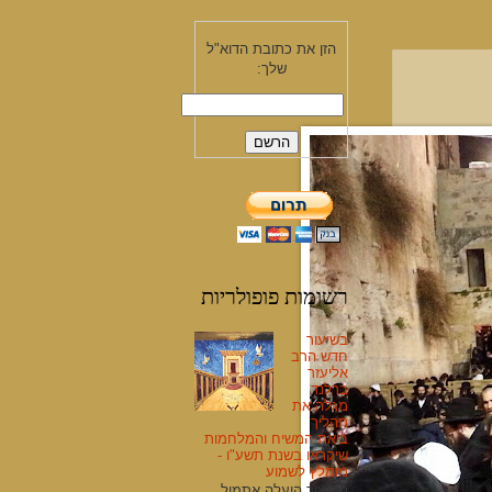
הזן את כתובת הדוא"ל
שלך:
רשומות פופולריות
בשיעור
חדש הרב
אליעזר
ברלנד
מגלה את
תהליך
ביאת המשיח והמלחמות
שיקראו בשנת תשע"ו -
מומלץ לשמוע
השיעור הועלה אתמול