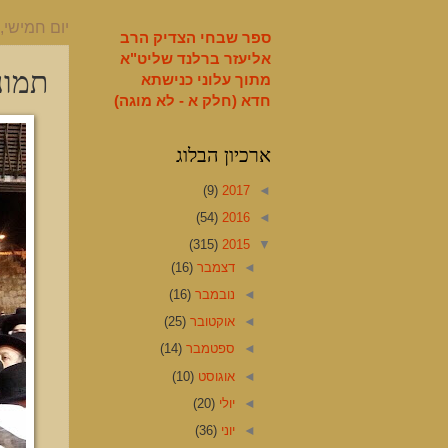
English
יום חמישי, 29 בינואר 015
ספר שבחי הצדיק הרב
אליעזר ברלנד שליט"א
תמונ
מתוך עלוני כנישתא
חדא (חלק א - לא מוגה)
ארכיון הבלוג
(9)
2017
◄
(54)
2016
◄
(315)
2015
▼
◄
דצמבר
(16)
◄
נובמבר
(16)
◄
אוקטובר
(25)
◄
ספטמבר
(14)
◄
אוגוסט
(10)
◄
יולי
(20)
◄
יוני
(36)