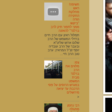
חשיפה!
ראש
מחלקת
החקירה
הודה
"ביקשו
ממני לתפור תיק לרב
ברלנד" להאזנה
תמלול ראיון עם הרב חיים
ברזילי המשמש של הרב
שלום ארוש שליט"א
ובעבר של הרב עובדיה
יוסף זצ"ל המראיין: ערב
טוב הרב חיי...
צפו:
מלווים את
הרב
ברלנד
מבית
המשפט
במגרש הרוסים על פסי
הרכבת עד יציאה
מירושלים
<
רבי נחמן
מתגלה