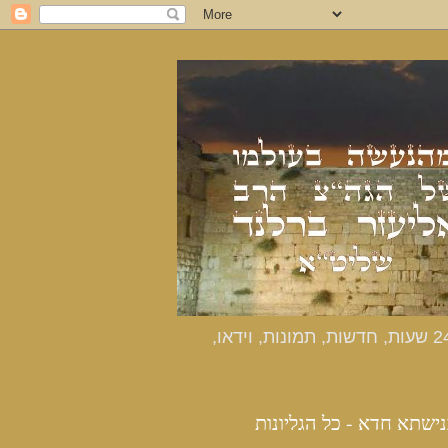
כנישתא חדא - האתר הרשמי מהנעשה בעולמו של הרב אליעזר ברלנד שליט"א - דיווחים שוטפים 24 שעות, חדשות, תמונות, וידאו,
נישתא חדא - כל הגליונות