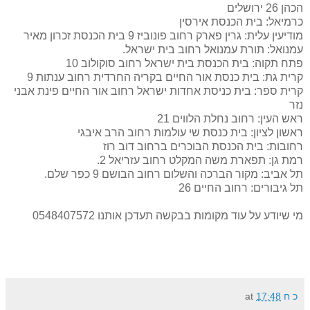
הכהן 26 ירושלים
כרמיאל: בית הכנסת אירסין
מודיעין עלית: גרין פארק רחוב פונוביז 9 בית הכנסת זכרון מאיר
עמנואל: תורת עמנואל רחוב בית ישראל.
פתח תקוה: בית הכנסת בית ישראל רחוב סוקולוב 10
קרית גת: בית כנסת אור החיים בקריה החרדית רחוב ענתות 9
קרית ספר: בית כניסת אחדות ישראל רחוב אור החיים פינת אבני
נזר
ראש העין: רחוב נחלת הלווים 21
ראשון לציון: בית כנסת שי עולמות רחוב הרב איבגי
רחובות: בית הכנסת הבוכרים ברחוב דוב רוז
רמת גן: תפארת משה המקלט רחוב עזריאל 2.
תל אביב: מקור הברכה והשלום רחוב הבושם 9 כפר שלם.
תל גיבורים: רחוב החיים 26
מי שיודע על עוד מקומות בבקשה תעדכן אותנו 0548407572
כ ח
17:48
at