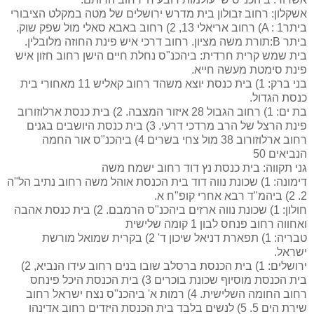
אשקלון: רחוב זבולון בית מדרש ירושלים של מטה במקלט הציבורי
ביתרA : 1) רחוב אריאלי 13, 2) רחוב באבא סאלי מול שפק שוק.
ביתר ‏B‏:תורת משה מציון. רחוב דרכי איש פינת החוזה מלובלין.
בית שמש קרית חרדית: ביהכנ"ס נחלת חיים הישן רחוב חזון איש
פינת סימטת מעשה חייא.
בני ברק: 1) בית כנסת יוצא משהד רחוב קאליש 11 מאחורי בית
כנסת הגדול.
בת ים: 1) רחוב הגבול 28 איזור המצבה. 2) בית כנסת ארלוזורוב
פינת הרצל של הרב מרדכי דרעי. 3) בית כנסת היושבים בגנים
רחוב ארלוזורוב 38 מול צחי בשרים 4) ביהכנ"ס אור החמה
הנביאים 50
גני תקווה: בית כנסת נץ דוד רחוב ישמח משה
דימונה: 1) שכונת נווה דוד בית הכנסת אוהל משה רחוב נתיב הל"ה
2. 2) ביהמ"ד רבא אחרי קופ"ח א.
חולון: 1) שכונת נווה ארזים ביהכנ"ס הרמבם. 2) בית כנסת אהבה
ואחווה רחוב פנחס לבון 1 קומה שלישית
טבריה: 1) תפארת דניאל שיכון ד' 2) בקרית שמואל מורשת
ישראל.
ירושלים: 1) בית הכנסת ברסלב שובו בנים רחוב עידו הנביא, 2)
בית הכנסת מוסיוף שכונת בוכרים 3) בית הכנסת היכל פינחס
רחוב החומה השלישית. 4) רמות א' ביהכנ"ס נצח ישראל רחוב
שירת הים 5. 5) לנשים בלבד בית הכנסת היזדים רחוב אדינהו