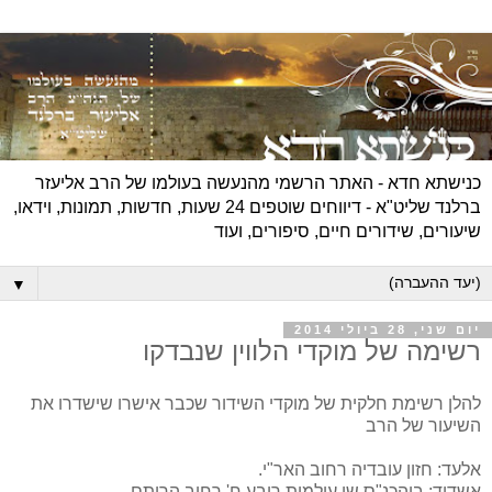
כנישתא חדא - האתר הרשמי מהנעשה בעולמו של הרב אליעזר
ברלנד שליט"א - דיווחים שוטפים 24 שעות, חדשות, תמונות, וידאו,
שיעורים, שידורים חיים, סיפורים, ועוד
▼
יום שני, 28 ביולי 2014
רשימה של מוקדי הלווין שנבדקו
להלן רשימת חלקית של מוקדי השידור שכבר אישרו שישדרו את
השיעור של הרב
אלעד: חזון עובדיה רחוב האר"י.
אשדוד: ביהכנ"ס שי עולמות רובע ח' רחוב הרותם.