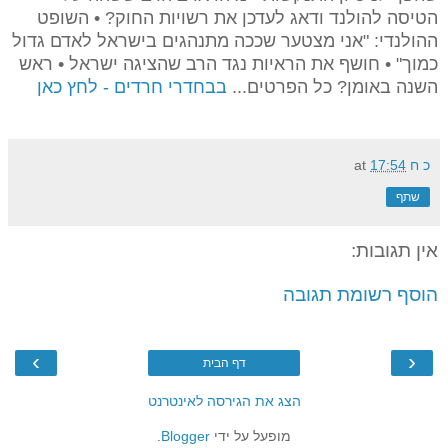
הטיסה להולנד ודאג לעדכן את רשויות החוק? • השופט
ההולנדי: "אני מצטער שככה מתנהגים בישראל לאדם גדול
כמוך" • חושף את הראיות נגד הרב שהציגה ישראל • ראש
השנה באומן? כל הפרטים...
בבחדרי חרדים - לחץ כאן
כ ח
17:54
at
שתף
אין תגובות:
הוסף רשומת תגובה
›
‹
דף הבית
הצג את הגירסה לאינטרנט
מופעל על ידי
Blogger
.