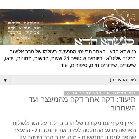
כנישתא חדא - האתר הרשמי מהנעשה בעולמו של הרב אליעזר
ברלנד שליט"א - דיווחים שוטפים 24 שעות, חדשות, תמונות, וידאו,
שיעורים, שידורים חיים, סיפורים, ועוד
▼
יום ראשון, 14 בספטמבר 2014
תיעוד: דקה אחר דקה מהמעצר ועד
השחרור
ראיון מקיף עם מקורבו של הרב ברלנד על השתלשלות
הפרשה מרגע ההחלטה לעזוב את יוהנסבורג • המעצר
שהפך לניסיון התנקשות • מיהו אויב הרב ששהה על