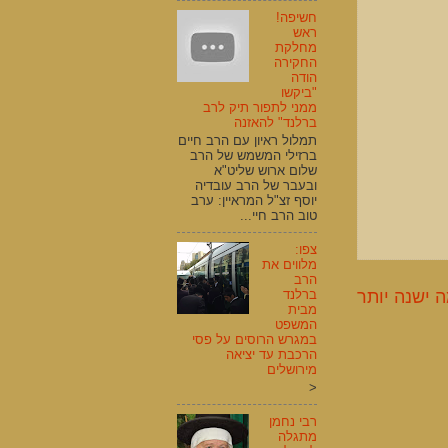
חשיפה!
ראש
מחלקת
החקירה
הודה
"ביקשו
ממני לתפור תיק לרב
ברלנד" להאזנה
תמלול ראיון עם הרב חיים
ברזילי המשמש של הרב
שלום ארוש שליט"א
ובעבר של הרב עובדיה
יוסף זצ"ל המראיין: ערב
טוב הרב חיי...
צפו:
מלווים את
הרב
ברלנד
 ישנה יותר
מבית
המשפט
במגרש הרוסים על פסי
הרכבת עד יציאה
מירושלים
<
רבי נחמן
מתגלה