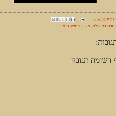
P
כ ח
20:51
at
מסטרדם
,
הולנד
,
מעצר
,
משפט
,
שחרור
גובות:
 רשומת תגובה