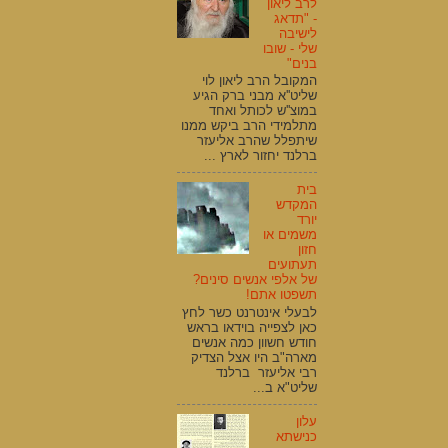
לרב ליאון
- "תדאג
לישיבה
שלי - שובו
בנים"
המקובל הרב ליאון לוי
שליט''א מבני ברק הגיע
במוצ''ש לכותל ואחד
מתלמידי הרב ביקש ממנו
שיתפלל שהרב אליעזר
ברלנד יחזור לארץ ...
בית
המקדש
יורד
משמים או
חזון
תעתועים
של אלפי אנשים סינים?
תשפטו אתם!
לבעלי אינטרנט כשר לחץ
כאן לצפייה בוידאו בראש
חודש חשוון כמה אנשים
מארה"ב היו אצל הצדיק
רבי אליעזר ברלנד
שליט"א ב...
עלון
כנישתא