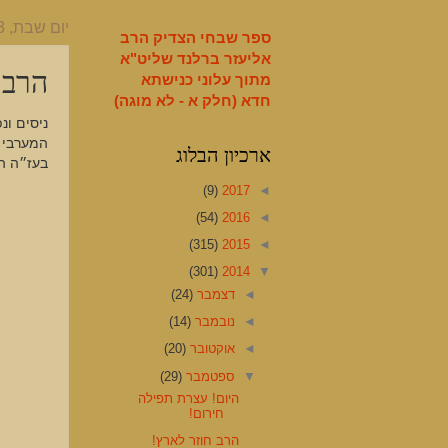
English
יום שבת, 13 בספטמבר 2014
ספר שבחי הצדיק הרב
אליעזר ברלנד שליט"א
הרב 
מתוך עלוני כנישתא
חדא (חלק א - לא מוגה)
המערבי ו
ארכיון הבלוג
בעז״ה ה
(9)
2017
◄
(54)
2016
◄
(315)
2015
◄
(301)
2014
▼
◄
דצמבר
(24)
◄
נובמבר
(14)
◄
אוקטובר
(20)
▼
ספטמבר
(29)
היום! עצרת תפילה
חירום!
הרב חוזר לארץ!