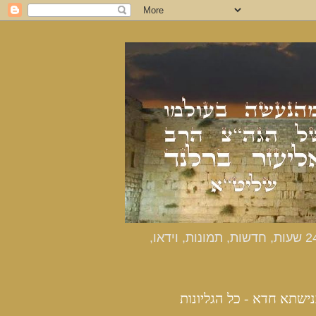
כנישתא חדא - האתר הרשמי מהנעשה בעולמו של הרב אליעזר ברלנד שליט"א - דיווחים שוטפים 24 שעות, חדשות, תמונות, וידאו,
נישתא חדא - כל הגליונות