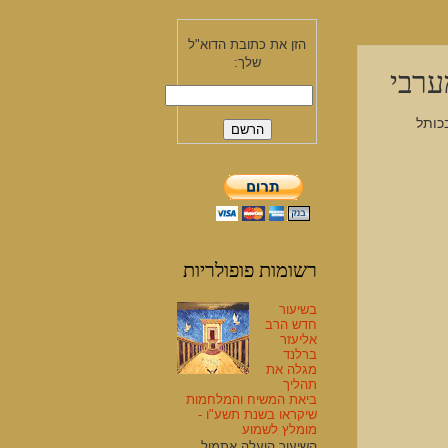
הזן את כתובת הדוא"ל
שלך:
ערבי
דיה ענקית בכותל
רשומות פופולריות
בשיעור
חדש הרב
אליעזר
ברלנד
מגלה את
תהליך
ביאת המשיח והמלחמות
שיקראו בשנת תשע"ו -
מומלץ לשמוע
השיעור הועלה אתמול