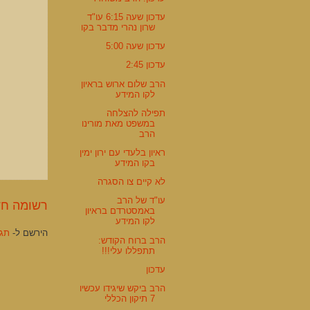
עדכון שעה 6:15 עו"ד
שרון נהרי מדבר בקו
עדכון שעה 5:00
עדכון 2:45
הרב שלום ארוש בראיון
לקו המידע
תפילה להצלחה
במשפט מאת מורינו
הרב
ראיון בלעדי עם ירון ימין
בקו המידע
לא קיים צו הסגרה
עו"ד של הרב
רשומה חד
באמסטרדם בראיון
לקו המידע
הירשם ל-
תגוב
הרב ברוח הקודש:
תתפללו עלי!!!
עדכון
הרב ביקש שיגידו עכשיו
7 תיקון הכללי