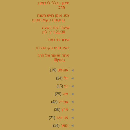
תיקון הכללי לרפואת
הרב
צפו: אומן ראש השנה
בתקופת הקומניסטים
שיעור היום בשעה
21:30 דרך לווין
שידור חי כעת
ראיון חדש בקו המידע
מחר: שיעור של הרב
בלווין!!!
◄
אוגוסט
(19)
◄
יולי
(24)
◄
יוני
(15)
◄
מאי
(29)
◄
אפריל
(42)
◄
מרץ
(30)
◄
פברואר
(21)
◄
ינואר
(34)