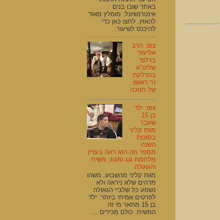
באתר שובו בנים
אינטרנשיונל. מומלץ מאוד
להאזין. לחצו כאן כדי
להיכנס לשיעור.
צפו: הרב
אליעזר
ברלנד
שליט"א
בהדלקת
נר ראשון
של חנוכה
צפו: ילד
בן 15
שעבר
מוות קליני
בסוכות
השנה
מספר מה הוא ראה בעניין
מלחמת גוג ומגוג, משיח
והגאולה
מוות קליני מהשבוע. משהו
מדהים שלא ניראה ולא
נשמע כל שלביי הגאולה
לפרטים אמיתי ביותר. ילד
בן 15 מתאר מי זה
המשיח. כולם מכירים ...