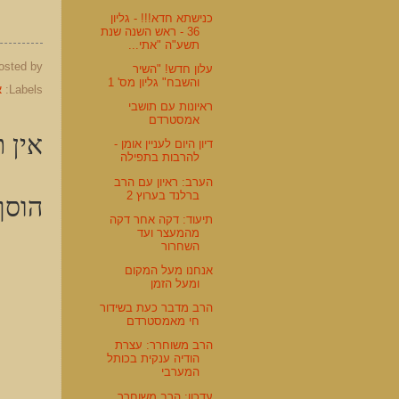
כנישתא חדא!!! - גליון
36 - ראש השנה שנת
תשע"ה "אתי...
osted by
עלון חדש! "השיר
והשבח" גליון מס' 1
Labels:
א
ראיונות עם תושבי
אמסטרדם
אין ת
דיון היום לעניין אומן -
להרבות בתפילה
הערב: ראיון עם הרב
הוסף
ברלנד בערוץ 2
תיעוד: דקה אחר דקה
מהמעצר ועד
השחרור
אנחנו מעל המקום
ומעל הזמן
הרב מדבר כעת בשידור
חי מאמסטרדם
הרב משוחרר: עצרת
הודיה ענקית בכותל
המערבי
עדכון: הרב משוחרר