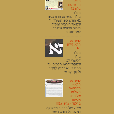
חדא -
חודש סיון
גליון 41!!!
בס"ד
בר"ה כנישתא חדא גליון
41 חודש סיון תשע"ה ר'
שמואל הורביץ זצוק"ל
סיפור מדהים שסופר
לאחרונה ב...
כנישתא
חדא גיליון
61
בס"ד
בר"ה
"וּלְיִשְׁרֵי לֵב
שִׂמְחָה" דרשו חכמים על
הפסוק, "אוֹר זָרֻעַ לַצַּדִּיק
וּלְיִשְׁרֵי לֵב ש...
כנישתא
חדא -
מהנעשה
בעולמו
של הרב
אליעזר
ברלנד - גליון 17!!!
שבוע של הרב בקזבלנקה
כמעט כל חודש תשרי