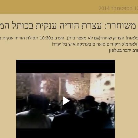
משוחרר: עצרת הודיה ענקית בכותל המ
ניסים ונפלאות! הצדיק שוחרר(גם לא מעצר בית)..הערב ב10:30 תפילת הו
לאחמ"כ ריקודים סוערים בעתיקה.איש בל יעדר!
רב ידבר בטלפון