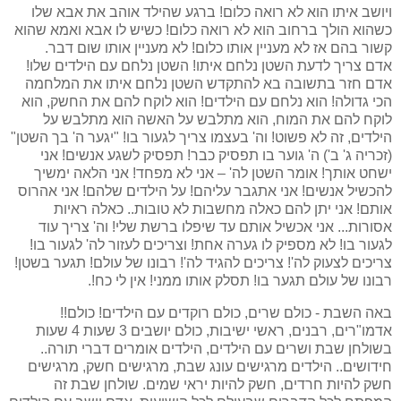
ויושב איתו הוא לא רואה כלום! ברגע שהילד אוהב את אבא שלו
כשהוא הולך ברחוב הוא לא רואה כלום! כשיש לו אבא ואמא שהוא
קשור בהם אז לא מעניין אותו כלום! לא מעניין אותו שום דבר.
אדם צריך לדעת השטן נלחם איתו! השטן נלחם עם הילדים שלו!
אדם חזר בתשובה בא להתקדש השטן נלחם איתו את המלחמה
הכי גדולה! הוא נלחם עם הילדים! הוא לוקח להם את החשק, הוא
לוקח להם את המוח, הוא מתלבש על האשה הוא מתלבש על
הילדים, זה לא פשוט! וה' בעצמו צריך לגעור בו! "יגער ה' בך השטן"
(זכריה ג' ב') ה' גוער בו תפסיק כבר! תפסיק לשגע אנשים! אני
ישחט אותך! אומר השטן לה' – אני לא מפחד! אני הלאה ימשיך
להכשיל אנשים! אני אתגבר עליהם! על הילדים שלהם! אני אהרוס
אותם! אני יתן להם כאלה מחשבות לא טובות.. כאלה ראיות
אסורות... אני אכשיל אותם עד שיפלו ברשת שלי! וה' צריך עוד
לגעור בו! לא מספיק לו גערה אחת! וצריכים לעזור לה' לגעור בו!
צריכים לצעוק לה'! צריכים להגיד לה'! רבונו של עולם! תגער בשטן!
רבונו של עולם תגער בו! תסלק אותו ממני! אין לי כח!.
באה השבת - כולם שרים, כולם רוקדים עם הילדים! כולם!!
אדמו"רים, רבנים, ראשי ישיבות, כולם יושבים 3 שעות 4 שעות
בשולחן שבת ושרים עם הילדים, הילדים אומרים דברי תורה..
חידושים.. הילדים מרגישים עונג שבת, מרגישים חשק, מרגישים
חשק להיות חרדים, חשק להיות יראי שמים. שולחן שבת זה