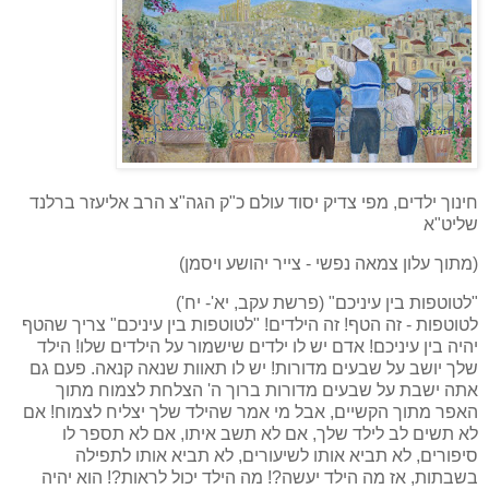
חינוך ילדים, מפי צדיק יסוד עולם כ"ק הגה"צ הרב אליעזר ברלנד
שליט"א
(מתוך עלון צמאה נפשי - צייר יהושע ויסמן)
"לטוטפות בין עיניכם" (פרשת עקב, יא'- יח')
לטוטפות - זה הטף! זה הילדים! "לטוטפות בין עיניכם" צריך שהטף
יהיה בין עיניכם! אדם יש לו ילדים שישמור על הילדים שלו! הילד
שלך יושב על שבעים מדורות! יש לו תאוות שנאה קנאה. פעם גם
אתה ישבת על שבעים מדורות ברוך ה' הצלחת לצמוח מתוך
האפר מתוך הקשיים, אבל מי אמר שהילד שלך יצליח לצמוח! אם
לא תשים לב לילד שלך, אם לא תשב איתו, אם לא תספר לו
סיפורים, לא תביא אותו לשיעורים, לא תביא אותו לתפילה
בשבתות, אז מה הילד יעשה?! מה הילד יכול לראות?! הוא יהיה