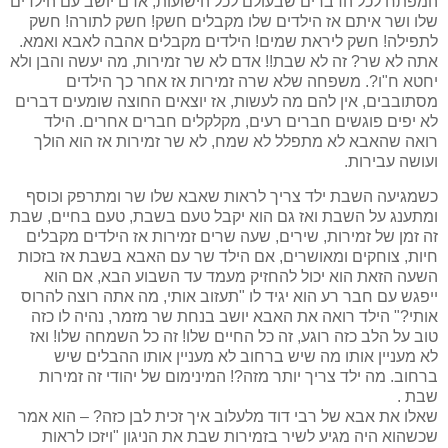
המפתח לכל הדברים שבעולם לכל הישועות, אדם יושב עם הילדים
שלו ושר איתם אז הילדים שלו מקבלים חשק! חשק לתורה! חשק
לתפילה! חשק ליראת שמים! הילדים מקבלים אהבה לאבא ואמא.
אתה לא שר? זה לא שבת!! אדם לא שר זמירות, מה יעשה והבן ולא
יחטא ח"ו?. משפחה שלא שרה זמירות אז אחר כך הילדים
מסתובבים, אין להם מה לעשות, אז יוצאים החוצה שומעים דברים
לא יפים פוגשים חברים רעים, מקלקלים חברים אחרים. הילד
רואה שהאבא לא מתפלל לא שמח, לא שר זמירות אז הוא הולך
ועושה עבירות.
כשמגיעה השבת ילד צריך לראות שאבא שלו שר ומתרפק וכוסף
ומתענג על השבת ואז גם הוא יקבל טעם בשבת, טעם בחיים, שבת
זה זמן של זמירות, שירים, שעה שרים זמירות אז הילדים מקבלים
חיות, צוחקים ומאושרים, אם הילד שר עם האבא בשבת אז בזכות
השעה הזאת הוא יכול להחזיק מעמד עד השבוע הבא, אם הוא
ייפגש עם חבר רע הוא יגיד לו "תעזוב אותי, מה אתה רוצה להרוס
אותי?" הילד רואה את האבא יושב בנחת שר מזמר, נהיה לו כזה
טוב על הלב כזה רוגע, זה כל החיים שלו! זה כל השמחה שלו! ואז
לא מעניין אותו מה שיש ברחוב לא מעניין אותו ההבלים שיש
ברחוב. מה ילד צריך יותר מזה?! המינימום של יהודי זה זמירות
שבת .
שאלו את אבא של רבי דוד מלעלוב איך זכית לבן כזה? – הוא אמר
שכשהוא היה מגיע לשיר בזמירות שבת את הניגון "ויזכו לראות