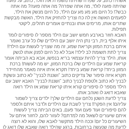
אשה?! כתוב על שפרה שהיתה משפרת את הולד, כתוב על פועה
שהיתה פועה לולד, מה אתה שפרה? מה אתה פועה? מה אתה
כבש?! כל היום מע מע מע עם הילד, כל היום מנשק את הילד,
לפעמים האשה אין לה כח וצריך להחזיק את הילד, האשה מבקשת
שתרים אותו, מרימים אותו ובנתיים אומרים תהלים, ליקוטי
תפילות.
האבא חוזר בארבע חמש יושב עם הילד מספר לו סיפורים לומד
איתו אלף בית, רבי נתן היה יושב עם הילדים שלו כל ערב ואומר
איתם ברכת המזון וקריאת שמע, זה מה שצריך לעשות עם הילד!!
צריך לתת תשומת לב לילד! אבל לא כל היום לפנק אותו לנשק
אותו, הילד צריך להיות עצמאי בריא בנפשו, אבא בא הביתה אומר
קריאת שמע עם הילדים שלו ברכת המזון, יש מה לעשות! ברכת
המזון ביחד! קריאת שמע ביחד! תקרא איתו איזה מאמר מהחיידר
תקרא איזה סיפור של צדיקים כתוב "ושננת לבניך" לא כתוב ונשקת
לבניך לא כתוב ולטפת לבניך כתוב "ושננת לבניך" האבא יושב עם
הילד מספר לו סיפורים קורא איתו קריאת שמע אז הילד רואה
שאבא דואג לו ואוהב אותו.
צריך לדעת השטן נלחם עם הילדים שלך! ילדים צריך לשמור
עליהם! אין הפקר!! צריך לשבת עם הילדים ולדבר איתם ולספר
להם סיפורים ועוד פעם ועוד פעם, באים הביתה צריך לעשות
איתם שיעורים לשאול מה למדתם? לעזור להם, לחזור איתם על
השיעורים כל יום! וככה הילד מתקשר לאבא שלו, והוא לא רוצה
לדעת מה שנעשה ברחובות, ברגע שהילד רואה שאבא שלו דואג לו