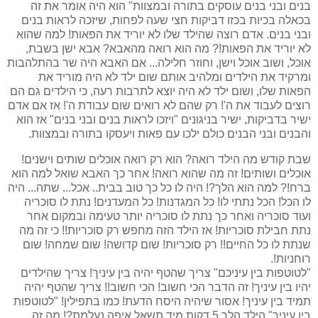
בנים ובני בנים עוסקים בתורה ובמצוות" הוא היה אומר את זה
בכאלה בכיות בכזו דביקות חצי שעה לפחות, שיזכה לראות בנים
ובני בנים. אדם רוצה שהילד שלו לא יוריד את הפאות! למה שהוא
לא יוריד את הפאות!? מה הוא רואה מהאבא? אבא ישן בשבת,
אוכל, ושוב אוכל וישן, וחוזר חלילה... אם האבא היה שר בהתלהבות
ומרקיד את הילדים ומלהיב אותם שום ילד לא היה מוריד את
הפאות שלו, ושום ילד לא היה יוצא לתרבות רעה, כי הילדים גם הם
רוצים לעבוד את ה'! רק שהם לא רואים שום עבודת ה'! אז אם אדם
ישיר בדביקות, ישיר בניגונים "ויזכו לראות בנים ובני בנים" אז הוא
והבנים ובני הבנים כולם ילכו עם פאות ויעסקו בתורה ובמצוות.
שבת קודש מה הילד רואה? הוא רק רואה אוכלים שותים וישנים!
אוכלים ושותים! זה מה שהוא רואה! אחר כך האבא שואל למה הוא
ברח!? למה הוא הלך?! היה לו כל כך טוב בבית.. אכל... שתה... היה
לו הכל! הכל נתתי לו! כל המגדנות! כל המעדנים! נתת לו סוכריה
ועוד סוכריה ואחר כך נתת לו סוכריה יותר טעימה ובמקום אחר
נתת חבילת סוכריות! אז הילד הזה מחפש רק סוכריות!! כי זה מה
שנתת לו כל החיים!! רק סוכריות! שום קדושה! שום שמחה! שום
רוחניות!.
"לטוטפות בין עיניכם" צריך שהטף יהיה בין עיניך! צריך שהילדים
יהיו בין עיניך! זה הדבר הכי חשוב! הכי חשוב!! צריך שהטף יהיה
תמיד בין עיניך! אסור שיהיה היסח הדעת! כמו בתפילין! "לטוטפות
בין עיניך" הילד הלך 5 דקות מיד תשאל איפה נעלמת?! מה זה