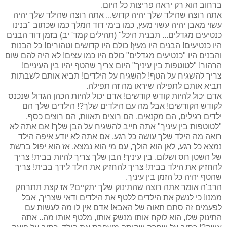
ברחוב הוא רק יראה פריצות כל היום.
אתה רוצה שהילד שלך יהיה קדוש... אתה רוצה שהילד שלך יהיה
עשוי מאבן יהיה עשוי מעץ, כמו בימי דוד המלך כמו שכתוב "בנינו
כנטיעים מגדלים... תבנית היכל" (תהילים קמד' יב) בזמן דוד הבנים
היו כנטיעים! הבנים היו מעץ! כולם היו קדושים וטהורים! כל הבנות
והבנים היו "כנטיעים מגדלים" כולם היו כמו עצים! לא היה להם שום
הרהור! "לטוטפות בין עיניך" היום צריך שהטף יהיו בין העיניים!
צריך להשגיח על הטף! להשגיח על הילדים! תביא אותם לשבתות
תביא אותם לתפילה שיראו מה זה תפילה.
אדם יכול להיות קודש קודשים! אדם יכול להיות הכהן הגדול שנכנס
לקודש הקודשים! אבל מה עם הילדים שלך?! הילדים שלך הם
ילדים רגילים, הם מקנאים, הם רוצים תאוות, הם רוצים כסף,
"לטוטפות בין עיניך" אתה חייב להשגיח על הבן שלך! אם אתה לא
רואה מה הילד שלך עושה כל רגע, אם אתה לא יודע איפה הילד
נמצא כל רגע, לאן הוא הולך, עם מי הוא נמצא, אז הוא יפול ברשת
של השטן חס ושלום. בין עיניך! הבן שלך צריך להיות בבית! צריך
להחזיק את הילד בבית! צריך להחזיק את הילד לידך בבית! צריך
שהטף יהיה כל הזמן בין עיניך.
הרב'ה אומר אתה רוצה שהתינוק שלך יתקיים? אז קצת תתרחק
ממנו! כי לנשק את הילדים ללטף את הילדים ודאי שצריך, אבל
לפעמים זה סתם תאוה של האבא! אדם אין לו מה לעשות עם
התינוק שלו, הוא לוקח אותו מנשק אותו, מלטף אותו מה.. אתה