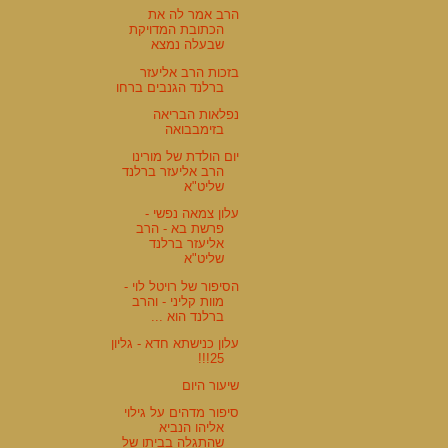
הרב אמר לה את
הכתובת המדויקת
שבעלה נמצא
בזכות הרב אליעזר
ברלנד הגנבים ברחו
נפלאות הבריאה
בזימבבואה
יום הולדת של מורינו
הרב אליעזר ברלנד
שליט"א
עלון צמאה נפשי -
פרשת בא - הרב
אליעזר ברלנד
שליט"א
הסיפור של רויטל לוי -
מוות קליני - והרב
ברלנד הוא ...
עלון כנישתא חדא - גליון
25!!!
שיעור היום
סיפור מדהים על גילוי
אליהו הנביא
שהתגלה בביתו של