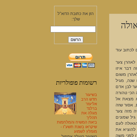
הזן את כתובת הדוא"ל
שלך:
ולה
 לכתוב עוד
 לאהרן צער
ה דבר איזו
אהרן משום
רשומות פופולריות
שנה, מגיל
ער לבן אדם
 הכי טהורה
בשיעור
א מצאת אל
חדש הרב
אליעזר
, אסור שזה
ברלנד
יה מזה צער
מגלה את
גיל שמונים
תהליך
ביאת המשיח והמלחמות
הגאולה לעם
שיקראו בשנת תשע"ו -
 להוציא את
מומלץ לשמוע
ן לפני משה
השיעור הועלה אתמול