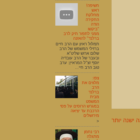
חשיפה!
ראש
מחלקת
החקירה
הודה
"ביקשו
ממני לתפור תיק לרב
ברלנד" להאזנה
תמלול ראיון עם הרב חיים
ברזילי המשמש של הרב
שלום ארוש שליט"א
ובעבר של הרב עובדיה
יוסף זצ"ל המראיין: ערב
טוב הרב חיי...
צפו:
מלווים את
הרב
ברלנד
מבית
המשפט
במגרש הרוסים על פסי
הרכבת עד יציאה
מירושלים
 ישנה יותר
<
רבי נחמן
מתגלה