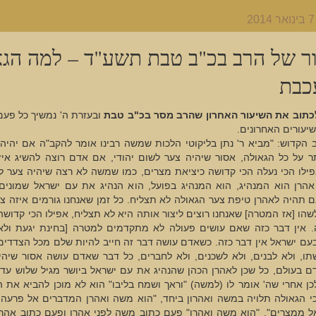
ר של הרב בכ"ב טבת תשע"ד – למה הגא
כבת
כתוב את השיעור האחרון שהרב מסר בכ"ב טבת
ובעזרת ה' נמשיך כל פעם
יעורים האחרונים.
 הקדוש: "מביא ר' נתן בליקוטי הלכות שמשה רבינו אומר להקב"ה אם יהיה
תר על כל הגאולה, אסור שיהיה צער לשום יהודי, אם אדם רוצה להשיג איז
ילו הכי נעלה הכי קדושה כיציאת מצרים, כמו שמשה לא רצה שיהיה צער ל
אהרן הוא המנהיג, הוא המנהיג בפועל, הוא הנהיג את עם ישראל שמונים 
 תהיה לאהרן טיפת צער הגאולה לא תצליח. כל זמן שאנחנו גורמים איזה צ
שהו [אז המטרה] שאנחנו רוצים ליצור אותה היא לא תצליח, אפילו הכי קדושה
ה. אין דבר כזה שאם עושים פעולה לא מתקדמים למטרה [בחינת יגעת ול
עם ישראל אין דבר כזה. כשאדם עושה דבר זה חייב להיות שלם מכל הצדדים
שתו, ולא לבנים, ולא לשכנים, ולא לחברים, כל דבר שאדם עושה אסור שיה
ם בעולם, כל שכן לאהרן הכהן שהנהיג את עם ישראל ביושר מגיל שלוש עד 
כן אחרי שה' אומר לו (למשה) "וראך ושמח בליבו" הוא לא מוכן להביא את 
כי הגאולה תלויה במשה ואהרון ביחד, "הוא משה ואהרן המדברים אל פרעה
אל ממצרים", "הוא משה ואהרן" פעם כתוב משה לפני אהרן ופעם כתוב אהר