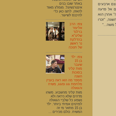
באתר שובו בנים
צם ארבעים
אינטרנשיונל. מומלץ מאוד
ם אל פרעה
להאזין. לחצו כאן כדי
" אהרן הוא
להיכנס לשיעור.
שגה, "זכרו
צפו: הרב
משה..."
אליעזר
ברלנד
שליט"א
בהדלקת
נר ראשון
של חנוכה
צפו: ילד
בן 15
שעבר
מוות קליני
בסוכות
השנה
מספר מה הוא ראה בעניין
מלחמת גוג ומגוג, משיח
והגאולה
מוות קליני מהשבוע. משהו
מדהים שלא ניראה ולא
נשמע כל שלביי הגאולה
לפרטים אמיתי ביותר. ילד
בן 15 מתאר מי זה
המשיח. כולם מכירים ...