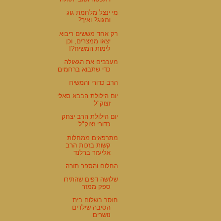
מי ינצל מלחמת גוג
ומגוג? ואיך?
רק אחד מששים ריבוא
יצאו ממצרים, וכן
לימות המשיח?!
מעכבים את הגאולה
כדי שתבוא ברחמים
הרב כדורי והמשיח
יום הילולת הבבא סאלי
זצוק"ל
יום הילולת הרב יצחק
כדורי זצוק"ל
מתרפאים ממחלות
קשות בזכות הרב
אליעזר ברלנד
החלום והספר תורה
שלושה דפים שהתירו
ספק ממזר
חוסר בשלום בית
הסיבה שילדים
נושרים