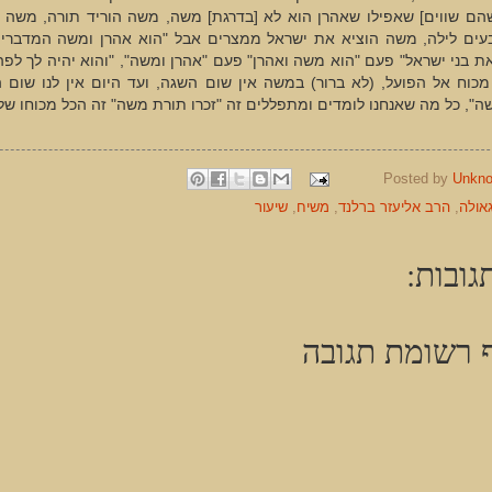
שהם שווים] שאפילו שאהרן הוא לא [בדרגת] משה, משה הוריד תורה, משה 
בעים לילה, משה הוציא את ישראל ממצרים אבל "הוא אהרן ומשה המדברי
ת בני ישראל" פעם "הוא משה ואהרן" פעם "אהרן ומשה", "והוא יהיה לך לפה
כוח אל הפועל, (לא ברור) במשה אין שום השגה, ועד היום אין לנו שום ה
", כל מה שאנחנו לומדים ומתפללים זה "זכרו תורת משה" זה הכל מכוחו של 
Posted by
Unkn
אולה
,
הרב אליעזר ברלנד
,
משיח
,
שיעור
גובות:
 רשומת תגובה