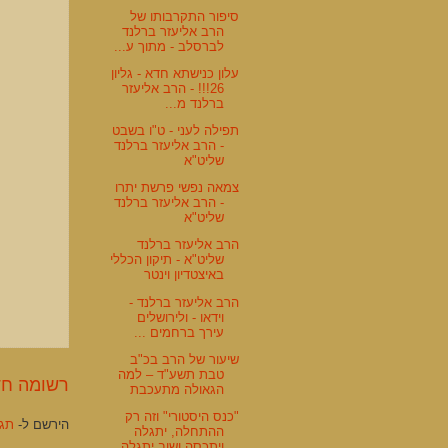
סיפור התקרבותו של
הרב אליעזר ברלנד
לברסלב - מתוך ע...
עלון כנישתא חדא - גליון
26!!! - הרב אליעזר
ברלנד מ...
תפילה לעני - ט"ו בשבט
- הרב אליעזר ברלנד
שליט"א
צמאה נפשי פרשת יתרו
- הרב אליעזר ברלנד
שליט"א
הרב אליעזר ברלנד
שליט"א - תיקון הכללי
באיצטדיון וינטר
הרב אליעזר ברלנד -
וידאו - ולירושלים
עירך ברחמים ...
שיעור של הרב בכ"ב
טבת תשע"ד – למה
רשומה חד
הגאולה מתעכבת
"כנס היסטורי" וזה רק
הירשם ל-
תגוב
ההתחלה, יתגלה
ויתכסה ושוב יתגלה