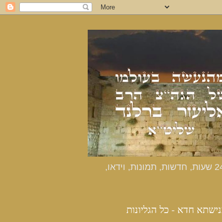
כנישתא חדא - האתר הרשמי מהנעשה בעולמו של הרב אליעזר ברלנד שליט"א - דיווחים שוטפים 24 שעות, חדשות, תמונות, וידאו,
נישתא חדא - כל הגליונות