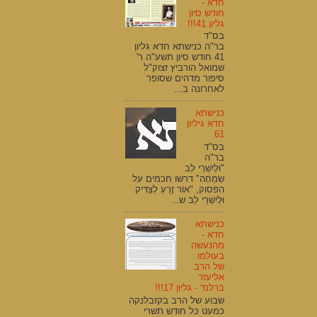
חדא -
חודש סיון
גליון 41!!!
בס"ד
בר"ה כנישתא חדא גליון
41 חודש סיון תשע"ה ר'
שמואל הורביץ זצוק"ל
סיפור מדהים שסופר
לאחרונה ב...
כנישתא
חדא גיליון
61
בס"ד
בר"ה
"וּלְיִשְׁרֵי לֵב
שִׂמְחָה" דרשו חכמים על
הפסוק, "אוֹר זָרֻעַ לַצַּדִּיק
וּלְיִשְׁרֵי לֵב ש...
כנישתא
חדא -
מהנעשה
בעולמו
של הרב
אליעזר
ברלנד - גליון 17!!!
שבוע של הרב בקזבלנקה
כמעט כל חודש תשרי