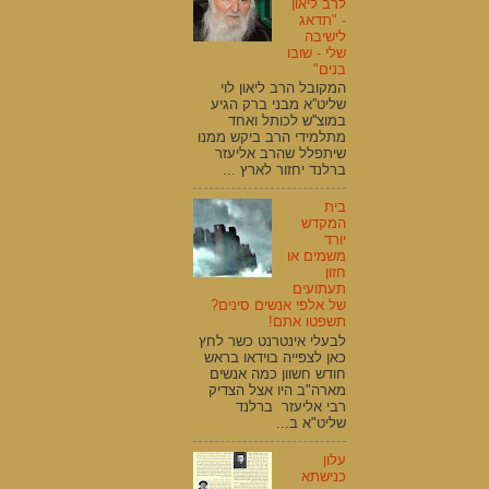
לרב ליאון
- "תדאג
לישיבה
שלי - שובו
בנים"
המקובל הרב ליאון לוי
שליט''א מבני ברק הגיע
במוצ''ש לכותל ואחד
מתלמידי הרב ביקש ממנו
שיתפלל שהרב אליעזר
ברלנד יחזור לארץ ...
בית
המקדש
יורד
משמים או
חזון
תעתועים
של אלפי אנשים סינים?
תשפטו אתם!
לבעלי אינטרנט כשר לחץ
כאן לצפייה בוידאו בראש
חודש חשוון כמה אנשים
מארה"ב היו אצל הצדיק
רבי אליעזר ברלנד
שליט"א ב...
עלון
כנישתא