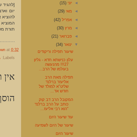
◄
יוני
(15)
[להגיד 
יום ואר
◄
מאי
(29)
להוציא א
◄
אפריל
(42)
המוציא מ
◄
מרץ
(30)
תורת משה
◄
פברואר
(21)
▼
ינואר
(34)
own
at
0:32
שיעור תפילה וריקודים
Labels:
ג
עלון כנישתא חדא - גליון
27!!! מהנעשה
בעולמו של הרב...
אין ת
תפילה מאת הרב
אליעזר ברלנד
שליט"א למולד של
חודש אד...
הוסף
המקובל הרב דב קוק
כותב על הרב ברלנד
"הוא רבי אליעז...
עוד שיעור היום
שיעור של היום לשמיעה
שיעור היום