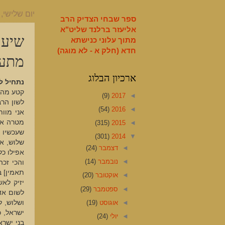
English
יום שלישי, 7 בינואר 2014
ספר שבחי הצדיק הרב
אליעזר ברלנד שליט"א
שיעו
מתוך עלוני כנישתא
חדא (חלק א - לא מוגה)
מתע
ארכיון הבלוג
נתחיל ל
קטע מהש
(9)
2017
◄
לשון הרב
(54)
2016
◄
אני מוו
מטרה אפ
(315)
2015
◄
שעכשיו 
(301)
2014
▼
שלוש, אם
◄
דצמבר
(24)
אפילו כל
◄
נובמבר
(14)
והכי זכ
תאמין] ב
◄
אוקטובר
(20)
יזיק לא
◄
ספטמבר
(29)
לשום אד
◄
אוגוסט
(19)
ושלוש, ל
ישראל, 
◄
יולי
(24)
בני ישר