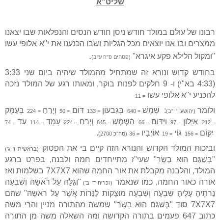
שליט"א
רבונו של עולם במולד חודש ניסן חודש הנסים והנפלאות שבו יצאנו
ממצרים ובו אנו יוצאים מכל הגליות ושבו הכנענו את י"א אלופי עשו
.
"ומקול הלילא פקע איגרא"
(פסחים פ"ה ע"ב)
בחודש קדוש ונורא זה שמתחיל מהמולד שיהיה ביום שני 3:33
(4:33 בא"י) ו- 9 חלקים לפנות בוקר, ומאותו רגע של המולד נזכה
להכניע י"א אלופי עשו
= 11
ולומר
:
שֶׁמֶשׁ
בְּגִבעוֹן
דּוֹם
וְיָרֵחַ
בְּעֵמֶק
(יהושע י' י"ב)
= 640
= 133
= 50
= 224
אַיָּלוֹן
וַיִּדּוֹם
הַשֶּׁמֶשׁ
וְיָרֵחַ
עָמָד
עַד
= 74
= 114
= 224
= 645
= 66
= 97
= 212
יִקּוֹם
גּוֹי
אוֹיְבָיו
.
= 156
= 19
= 36
(סה"כ 2700)
ובזכות המולד הקדוש והנורא הזה קיים בי את הפסוק
(בראשית ו' ג')
"בְּשַׁגַּם הוּא בָשָׂר" שעי"ז מתייחדים חמה ולבנה, בפרט ברגע
המולד, והלבנה מקבלת את אור החמה שהוא 7
X
7
X
7 בשלמות ואז
אורה כאור החמה, כמו שנאמר
"וְגֻלָּהּ עַל רֹאשָׁהּ וְשִׁבְעָה
(זכריה ד' ב')
נֵרֹתֶיהָ עָלֶיהָ שִׁבְעָה וְשִׁבְעָה מוּצָקוֹת לַנֵּרוֹת אֲשֶׁר עַל רֹאשָׁהּ" שהם
7
X
7
X
7 סוד "בְּשַׁגַּם הוּא בָשָׂר" שמשה מהתורה מניין והרי משה
כתוב 647 פעמים בתורה הקדושה ומה השאלה משה מן התורה