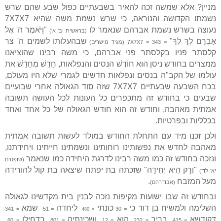
מניין? אלא שמשה זכה להאיר בשבעתיים כפול שבע שהם שרש
נשמתו הקדושה והנוראה, כי שרש נשמת משה שהיא 7
X
7
X
7
נעוצה בשרש נשמת אברהם שנאמר לו
"וַיֹּאמֶר ה' אֶל
(בראשית יב' א')
אַבְרָם לֶךְ לְךָ"
שבהעלותו לשמים ה' צר
= 343 = 7
X
7
X
7 (מגיד מישרים)
קלסתר פניו בקלסתר פני אברהם, כי משה רבינו שהוציאנו
ממצרים בחודש ניסן הוא חוֹדֶשׁ הנסים והנפלאות, חַדֵשׁ מְחַדֵשׁ את
עולמו של הקב"ה בנסים ונפלאות חדשים לגמרי שלא היו מעולם,
בכח השבעה שבעתיים 7
X
7
X
7 שזה סוד הגאולה אחרי שבועיים
שבעים כי בחודש זה מתכפרים כל העונות לכל העושה תשובה
אמתית מאהבה, וחודש זה הוא חודש הגאולה של כל אחד ואחד
בכלליות ובפרטיות.
ולכן זכנו מיד עם התחלת החודש במולד לעשות תשובה אמתית
מאהבה לחדש את נפשותינו רוחותינו ונשמתינו חייתינו ויחידתנו,
ונזכה בחודש זה כמו משה רבינו לדרגת היחידה כמו שנאמר
(שופטים
"וְרַק הִיא יְחִידָה" שזכתה בת יפתח שיצאה בת קול להורידה
יא' לד')
מעל המזבח
.
(אבודרהם)
ובחודש זה שבו ישועות מקיפות נזכה לבנין בית מקדשינו לגאולה
השלימה ולמשיח בן דוד כי
כונתי
ליחדה
שמא
= 341
= 51
= 30
= 480
דקודשא
בריך
הוא
ושכינתיה
בדחילו
= 60
= 801
= 12
= 232
= 415