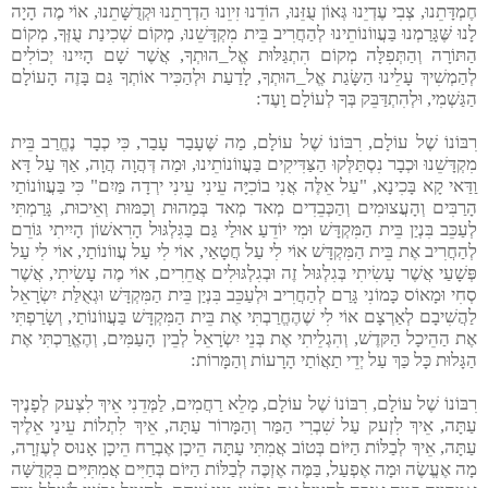
חֶמְדָּתֵנוּ, צְבִי עֶדְיֵנוּ גְּאוֹן עֻזֵּנוּ, הוֹדֵנוּ זִיוֵנוּ הַדְרָתֵנוּ וּקְדֻשָּׁתֵנוּ, אוֹי מֶה הָיָה
לָנוּ שֶּׁגָּרַמְנוּ בַּעֲווֹנוֹתֵינוּ לְהַחֲרִיב בֵּית מִקְדָּשֵׁנוּ, מְקוֹם שְׁכִינַת עֻזְּךָ, מְקוֹם
הַתּוֹרָה וְהַתְּפִלָּה מְקוֹם הִתְגַּלּוּת אֱל_הוּתְךָ, אֲשֶׁר שָׁם הָיִינוּ יְכוֹלִים
לְהַמְשִׁיךְ עָלֵינוּ הַשָּׂגַת אֱל_הוּתְךָ, לָדַעַת וּלְהַכִּיר אוֹתְךָ גַּם בָּזֶה הָעוֹלָם
הַגַּשְׁמִי, וּלְהִתְדַּבֵּק בְּךָ לְעוֹלָם וָעֶד:
רִבּוֹנוֹ שֶׁל עוֹלָם, רִבּוֹנוֹ שֶׁל עוֹלָם, מַה שֶּׁעָבַר עָבַר, כִּי כְבָר נֶחֱרַב בֵּית
מִקְדָּשֵׁנוּ וּכְבָר נִסְתַּלְּקוּ הַצַּדִּיקִים בַּעֲווֹנוֹתֵינוּ, וּמַה דְּהֲוָה הֲוָה, אַךְ עַל דָּא
וַדַּאי קָא בָּכִינָא, "עַל אֵלֶּה אֲנִי בוֹכִיָּה עֵינִי עֵינִי ירְדָה מַּיִם" כִּי בַּעֲווֹנוֹתַי
הָרַבִּים וְהָעֲצוּמִים וְהַכְּבֵדִים מְאד מְאד בְּמַהוּת וְכַמּוּת וְאֵיכוּת, גָּרַמְתִּי
לְעַכֵּב בִּנְיַן בֵּית הַמִּקְדָּשׁ וּמִי יוֹדֵעַ אוּלַי גַּם בַּגִּלְגּוּל הָרִאשׁוֹן הָיִיתִי גּוֹרֵם
לְהַחֲרִיב אֶת בֵּית הַמִּקְדָּשׁ אוֹי לִי עַל חֲטָאַי, אוֹי לִי עַל עֲווֹנוֹתַי, אוֹי לִי עַל
פְּשָׁעַי אֲשֶׁר עָשִׂיתִי בְּגִלְגּוּל זֶה וּבְגִלְגּוּלִים אֲחֵרִים, אוֹי מֶה עָשִׂיתִי, אֲשֶׁר
סְחִי וּמָאוֹס כָּמוֹנִי גָּרַם לְהַחֲרִיב וּלְעַכֵּב בִּנְיַן בֵּית הַמִּקְדָּשׁ וּגְאֻלַּת יִשְׂרָאֵל
לַהֲשִׁיבָם לְאַרְצָם אוֹי לִי שֶׁהֶחֱרַבְתִּי אֶת בֵּית הַמִּקְדָּשׁ בַּעֲווֹנוֹתַי, וְשָׂרַפְתִּי
אֶת הַהֵיכָל הַקּדֶשׁ, וְהִגְלֵיתִי אֶת בְּנֵי יִשְׂרָאֵל לְבֵין הָעַמִּים, וְהֶאֱרַכְתִּי אֶת
הַגָּלוּת כָּל כַּךְ עַל יְדֵי תַאֲוֹתַי הָרָעוֹת וְהַמָּרוֹת:
רִבּוֹנוֹ שֶׁל עוֹלָם, רִבּוֹנוֹ שֶׁל עוֹלָם, מָלֵא רַחֲמִים, לַמְּדֵנִי אֵיךְ לִצְעק לְפָנֶיךָ
עַתָּה, אֵיךְ לִזְעק עַל שִׁבְרִי הַמַּר וְהַמָּרוֹר עַתָּה, אֵיךְ לִתְלוֹת עֵינַי אֵלֶיךָ
עַתָּה, אֵיךְ לְבַלּוֹת הַיּוֹם בְּטוֹב אֲמִתִּי עַתָּה הֵיכָן אֶבְרַח הֵיכָן אָנוּס לְעֶזְרָה,
מָה אֶעֱשֶׂה וּמָה אֶפְעַל, בַּמֶּה אֶזְכֶּה לְבַלּוֹת הַיּוֹם בְּחַיִּים אֲמִתִּיִּים בִּקְדֻשָּׁה