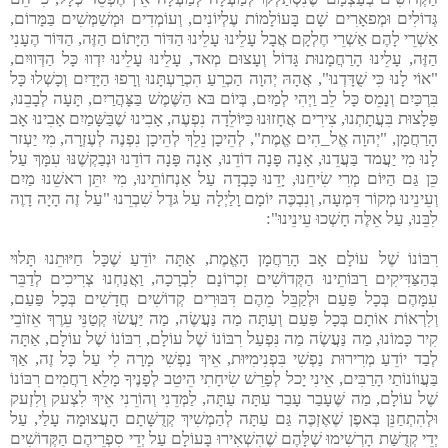
גְּדוֹלִים וּמְפאָרִים שָׁם בָּעוֹלָמוֹת עֶלְיוֹנִים, וְעוֹמְדִים וּמְשַׁמְּשִׁים בַּמָּרוֹם,
אַשְׁרֵי לָהֶם אַשְׁרֵי חֶלְקָם אֲבָל עָלֵינוּ עָלֵינוּ הַדּוֹר הַיָּתוֹם הַזֶּה, הַדּוֹר הֶעָנִי
הַזֶּה, עָלֵינוּ הָרַחֲמָנוּת גָּדוֹל וְעָצוּם מְאד, עָלֵינוּ עָלֵינוּ יִדְווּ כָּל הַדְּווּיִם,
"אוֹי לָנוּ כִּי שֻׁדָּדְנוּ", אֲהָהּ יְהוָה הַכְרֵעַ הִכְרַעְתָּנוּ וְרָפוּ הַיָּדַיִם וְכָשְׁלוּ כָּל
בִּרְכַּיִם וְנָמֵס כָּל לֵב וַיְהִי לְמַיִם, בְּיוֹם בּא הַשֶּׁמֶשׁ בַּצָּהֲרַיִם, תָּעָה לְבָבֵנוּ,
פַּלָצוּת בִּעֲתָתְנוּ, צִירִים אֲחָזוּנוּ כַּיּוֹלֵדָה נִפְעֶה, אָבִינוּ שֶׁבַּשָּׁמַיִם אָבִינוּ אָב
הָרַחֲמָן, "יְהוָה אֱל_הִים אֱמֶת", לְהֵיכָן נֵלֵךְ לְהֵיכָן נִפְנֶה לְעֶזְרָה, מִי יַעְזר
לָנוּ מִי יַעֲמד בַּעֲדֵנוּ, אָנָה פָּנָה דוֹדֵנוּ, אָנָה פָּנָה דוֹדֵנוּ וּנְבַקְשֶׁנּוּ עִמָּךְ עַל
כֵּן גַּם הַיּוֹם מְרִי שִׂיחֵנוּ, יָדֵנוּ כָּבְדָה עַל אַנְחוֹתֵינוּ, מִי יִתֵּן ראשֵׁנוּ מַיִם
וְעֵינֵינוּ מְקוֹר דִּמְעָה, וְנִבְכֶּה יוֹמָם וָלַיְלָה עַל גּדֶל שִׁבְרֵנוּ "עַל זֶה הָיָה דָוֶה
לִבֵּנוּ, עַל אֵלֶּה חָשְׁכוּ עֵינֵינוּ":
רִבּוֹנוֹ שֶׁל עוֹלָם אָב הָרַחֲמָן הָאֱמֶת, אַתָּה יוֹדֵעַ שֶׁכָּל חַיּוּתֵנוּ תָּלוּי
בְּהַצַּדִּיקִים רַבּוֹתֵינוּ הַקְּדוֹשִׁים זִכְרוֹנָם לִבְרָכָה, וַאֲנַחְנוּ צְרִיכִים לְדַבֵּר
עִמָּהֶם בְּכָל פַּעַם וּלְקַבֵּל מֵהֶם דִּבּוּרִים קְדוֹשִׁים חֲדָשִׁים בְּכָל פַּעַם,
וְלִרְאוֹת אוֹתָם בְּכָל פַּעַם וְעַתָּה מַה נַּעֲשֶׂה, מַה יַּעֲשׂוּ קְטַנֵּי עֵרֶךְ אֵזוֹבֵי
קִיר כָּמוֹנוּ, מַה נַּעֲשֶׂה מַה נִּפְעַל רִבּוֹנוֹ שֶׁל עוֹלָם, רִבּוֹנוֹ שֶׁל עוֹלָם, אַתָּה
לְבַד יוֹדֵעַ מְרִירוּת נַפְשִׁי בִּפְנִימִיּוּת, אֵיךְ נַפְשִׁי מָרָה לִי עַל כָּל זֶה, אַךְ
בַּעֲווֹנוֹתַי הָרַבִּים, אֵינִי יָכל לְפָרֵשׁ שִׂיחָתִי הֵיטֵב לְפָנֶיךָ מָלֵא רַחֲמִים רִבּוֹנוֹ
שֶׁל עוֹלָם, מַה שֶּׁעָבַר עָבַר עַתָּה עַתָּה, לַמְּדֵנִי וְהוֹרֵנִי אֵיךְ לִצְעק וְלִזְעק
וּלְהִתְחַנֵּן בְּאפֶן שֶׁאֶזְכֶּה גַּם עַתָּה לְהַמְשִׁיךְ קְדֻשָּׁתָם הָעֲצוּמָה עָלַי, עַל
יְדֵי קְדֻשַּׁת הָרְשִׁימוּ שֶׁלָּהֶם שֶׁהִשְׁאִירוּ בָּעוֹלָם עַל יְדֵי סִפְרֵיהֶם הַקְּדוֹשִׁים