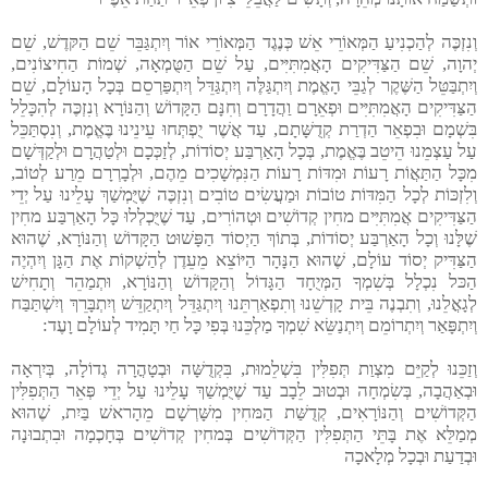
וְנִזְכֶּה לְהַכְנִיעַ הַמְּאוֹרֵי אֵשׁ כְּנֶגֶד הַמְּאוֹרֵי אוֹר וְיִתְגַּבֵּר שֵׁם הַקּדֶשׁ, שֵׁם
יְהוָה, שֵׁם הַצַּדִּיקִים הָאֲמִתִּיִּים, עַל שֵׁם הַטֻּמְאָה, שְׁמוֹת הַחִיצוֹנִים,
וְיִתְבַּטֵּל הַשֶּׁקֶר לְגַבֵּי הָאֱמֶת וְיִתְגַּלֶּה וְיִתְגַּדֵּל וְיִתְפַּרְסֵם בְּכָל הָעוֹלָם, שֵׁם
הַצַּדִּיקִים הָאֲמִתִּיִּים וּפְאֵרָם וַהֲדָרָם וְחִנָּם הַקָּדוֹשׁ וְהַנּוֹרָא וְנִזְכֶּה לְהִכָּלֵל
בִּשְׁמָם וּבִפְאֵר הַדְרַת קְדֻשָּׁתָם, עַד אֲשֶׁר יֻפְתְּחוּ עֵינֵינוּ בֶּאֱמֶת, וְנִסְתַּכֵּל
עַל עַצְמֵנוּ הֵיטֵב בֶּאֱמֶת, בְּכָל הָאַרְבַּע יְסוֹדוֹת, לְזַכְּכָם וּלְטַהֲרָם וּלְקַדְּשָׁם
מִכָּל הַתַּאֲוֹת רָעוֹת וּמִדּוֹת רָעוֹת הַנִּמְשָׁכִים מֵהֶם, וּלְבָרְרָם מֵרַע לְטוֹב,
וְלִזְכּוֹת לְכָל הַמִּדּוֹת טוֹבוֹת וּמַעֲשִׂים טוֹבִים וְנִזְכֶּה שֶׁיֻּמְשַׁךְ עָלֵינוּ עַל יְדֵי
הַצַּדִּיקִים אֲמִתִּיִּים מחִין קְדוֹשִׁים וּטְהוֹרִים, עַד שֶׁיֻּכְלְלוּ כָּל הָאַרְבַּע מחִין
שֶׁלָּנוּ וְכָל הָאַרְבַּע יְסוֹדוֹת, בְּתוֹךְ הַיְסוֹד הַפָּשׁוּט הַקָּדוֹשׁ וְהַנּוֹרָא, שֶׁהוּא
הַצַּדִּיק יְסוֹד עוֹלָם, שֶׁהוּא הַנָּהָר הַיּוֹצֵא מֵעֵדֶן לְהַשְׁקוֹת אֶת הַגָּן וְיִהְיֶה
הַכּל נִכְלָל בְּשִׁמְךָ הַמְּיֻחָד הַגָּדוֹל וְהַקָּדוֹשׁ וְהַנּוֹרָא, וּתְמַהֵר וְתָחִישׁ
לְגָאֳלֵנוּ, וְתִבְנֶה בֵּית קָדְשֵׁנוּ וְתִפְאַרְתֵּנוּ וְיִתְגַּדֵּל וְיִתְקַדֵּשׁ וְיִתְבָּרֵךְ וְיִשְׁתַּבַּח
וְיִתְפָּאַר וְיִתְרוֹמֵם וְיִתְנַשֵּׂא שִׁמְךָ מַלְכֵּנוּ בְּפִי כָּל חַי תָּמִיד לְעוֹלָם וָעֶד:
וְזַכֵּנוּ לְקַיֵּם מִצְוַת תְּפִלִּין בִּשְׁלֵמוּת, בִּקְדֻשָּׁה וּבְטָהֳרָה גְדוֹלָה, בְּיִרְאָה
וּבְאַהֲבָה, בְּשִׂמְחָה וּבְטוּב לֵבָב עַד שֶׁיֻּמְשַׁךְ עָלֵינוּ עַל יְדֵי פְּאֵר הַתְּפִלִּין
הַקְּדוֹשִׁים וְהַנּוֹרָאִים, קְדֻשַּׁת הַמּחִין מִשָּׁרְשָׁם מֵהָראשׁ בַּיִת, שֶׁהוּא
מְמַלֵּא אֶת בָּתֵּי הַתְּפִלִּין הַקְּדוֹשִׁים בְּמחִין קְדוֹשִׁים בְּחָכְמָה וּבִתְבוּנָה
וּבְדַעַת וּבְכָל מְלָאכָה