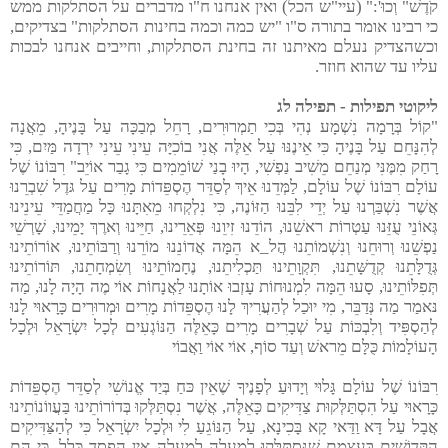
קֹדֶשׁ" וְכוּ':" (עיי"ש הכל) ואין אנחנו ח"ו מדברים על הסתלקות ממש
כי רבינו אומר בתורה ס"ו "יש כמה וכמה בחינות הסתלקות" בצדיקים,
וכשהצדיק נעלם מאיתנו זה בחינת הסתלקות, וחייבים אנחנו לבכות
עליו עד שהוא חוזר.
ליקוטי תפילות - תפילה לג
"קוֹל בְּרָמָה נִשְׁמָע נְהִי בְּכִי תַמְרוּרִים, רָחֵל מְבַכָּה עַל בָּנֶיהָ, מֵאֲנָה
לְהִנָּחֵם עַל בָּנֶיהָ כִּי אֵינֶנּוּ עַל אֵלֶּה אֲנִי בוֹכִיָּה עֵינִי עֵינִי ירְדָה מַּיִם, כִּי
רָחַק מִמֶּנִּי מְנַחֵם מֵשִׁיב נַפְשִׁי, הָיוּ בָנַי שׁוֹמֵמִים כִּי גָבַר אוֹיֵב" רִבּוֹנוֹ שֶׁל
עוֹלָם רִבּוֹנוֹ שֶׁל עוֹלָם, לַמְּדֵנוּ אֵיךְ לְסַדֵּר הֶסְפֵּדוֹת מָרִים עַל גּדֶל שִׁבְרֵנוּ
אֲשֶׁר נִשְׁבַּרְנוּ עַל יְדֵי לִבֵּנוּ הַזּוֹנֶה, כִּי נִלְקְחוּ מֵאִתָּנוּ כָּל מַחֲמַדֵּי עֵינֵינוּ
גְּאוֹנֵי עֻזֵּנוּ עַטְרוֹת ראשֵׁנוּ, הוֹדֵנוּ זִיוֵנוּ פְּאֵרֵינוּ, חַיֵּינוּ וְארֶךְ יָמֵינוּ, שָׁרְשֵׁי
נַפְשֵׁנוּ וְרוּחֵנוּ וְנִשְׁמוֹתֵנוּ הֲל_א הֵמָּה אֲדוֹנֵנוּ מוֹרֵנוּ וְרַבּוֹתֵינוּ, אוֹרוֹתֵינוּ
גְּדֻלָּתֵנוּ קְדֻשָּׁתֵנוּ, תִּקְוָתֵינוּ תַּכְלִיתֵנוּ, נֶחָמוֹתֵינוּ וְשִׂמְחָתֵנוּ, תּוֹרוֹתֵינוּ
תְּפִלּוֹתֵינוּ, סָעוּ הֵמָּה לִמְנוּחוֹת עָזְבוּ אוֹתָנוּ לַאֲנָחוֹת אוֹי מֶה הָיָה לָנוּ, מַה
נּאמַר מַה נְּדַבֵּר, מִי יוּכַל לְהַעֲרִיךְ לָנוּ הֶסְפֵּדוֹת מָרִים וּמְרוּרִים כָּרָאוּי לָנוּ
לְהַסְפִּיד וְלִבְכּוֹת עַל שְׁבָרִים מָרִים כָּאֵלֶּה הַנּוֹגְעִים לְכָל יִשְׂרָאֵל וּלְכָל
הָעוֹלָמוֹת כֻּלָּם מֵראשׁ וְעַד סוֹף, אוֹי אוֹי וַאֲבוֹי
רִבּוֹנוֹ שֶׁל עוֹלָם גָּלוּי וְיָדוּעַ לְפָנֶיךָ שֶׁאֵין כּחַ בְּיַד אֱנוֹשִׁי לְסַדֵּר הֶסְפֵּדוֹת
כָּרָאוּי עַל הִסְתַּלְּקוּת צַדִּיקִים כָּאֵלֶּה, אֲשֶׁר נִסְתַּלְּקוּ בְּדוֹרוֹתֵינוּ בַּעֲווֹנוֹתֵינוּ
אֲבָל עַל דָּא וַדַּאי קָא בָּכִינָא, עַל הַנּוֹגֵעַ לִי וּלְכָל יִשְׂרָאֵל כִּי לְהַצַּדִּיקִים
הַקְּדוֹשִׁים בְּעַצְמָם שֶׁנִּסְתַּלְּקוּ לְמַעְלָה לְמַעְלָה אֵין הֶפְסֵד כְּלָל, כִּי הֵם