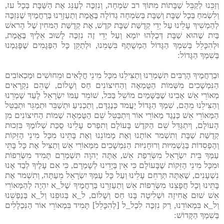
וְזַכֵּנוּ לְקַבֵּל שַׁבָּתוֹת מִתּוֹךְ רב שִׂמְחָה, וְנִזְכֶּה לְעַנֵּג אֶת הַשַּׁבָּת בְּכָל עז,
וְלִשְׂמחַ בְּכָל שַׁבָּת וְשַׁבָּת בְּשִׂמְחָה גְדוֹלָה בֶּאֱמֶת וְתַעַזְרֵנוּ בְּרַחֲמֶיךָ שֶׁנִּזְכֶּה
לְהַמְשִׁיךְ עָלֵינוּ עַל יְדֵי קְדֻשַּׁת שַׁבָּת קדֶשׁ, אֶת קְדֻשַּׁת הַמּחִין שֶׁל הָראשׁ
בַּיִת שֶׁהוּא שַׁבָּת דְּכֻלְּהוּ יוֹמָא וְעַל יְדֵי זֶה נִזְכֶּה לָשׁוּב אֵלֶיךָ בֶּאֱמֶת,
וּלְהִכָּלֵל בְּשִׁמְךָ הַגָּדוֹל הַמְשֻׁתָּף בִּשְׁמֵנוּ, וּלְתַקֵּן כָּל הַפְּגָמִים שֶׁפָּגַמְנוּ
בְּשִׁמְךָ הַגָּדוֹל:
וּבְרַחֲמֶיךָ הָרַבִּים תִּשְׁמְרֵנוּ וְתַצִּילֵנוּ מִכָּל מִינֵי חֳלָאִים וּמֵחוּשִׁים וּמַכְאוֹבִים
הַנִּמְשָׁכִים מִשְּׁמוֹת הַטֻּמְאָה וְהַחִיצוֹנִים חַס וְשָׁלוֹם, שֶׁהֵם נִקְרָאִים
מְאוֹרֵי אֵשׁ אָבִינוּ שֶׁבַּשָּׁמַיִם מוֹשֵׁל בַּכּל, שׁוֹמֵר עַמּוֹ יִשְׂרָאֵל לָעַד שָׁמְרֵנוּ
וְהַצִּילֵנוּ מֵהֶם, שִׁמְךָ הַגָּדוֹל יַעֲמד כְּנֶגְדָּם, וְתַכְנִיעַ וּתְשַׁבֵּר וּתְמַגֵּר וּתְבַטֵּל
הַמְּאוֹרֵי אֵשׁ כְּנֶגֶד מְאוֹרֵי אוֹר וְיִתְבַּטֵּל שֵׁם הַטֻּמְאָה שְׁמוֹת הַחִיצוֹנִים מִן
הָעוֹלָם, וְיִתְגַּדֵּל שֵׁם הַקּדֶשׁ בָּעוֹלָם וְתִפְרס עָלֵינוּ סֻכַּת שְׁלוֹמֶךָ בִּזְכוּת
קְדֻשַּׁת שַׁבָּת וְתִשְׁמר אוֹתָנוּ וְאֶת מָמוֹנֵנוּ וְאֶת בָּתֵּינוּ מִכָּל מִינֵי הֶזֵּקוֹת
וְהֶפְסֵדוֹת בְּגַשְׁמִיּוּת וְרוּחָנִיּוּת הַנִּמְשָׁכִים מִמְּאוֹרֵי אֵשׁ וְתַצִּיל אֶת כָּל בָּתֵּי
עַמְּךָ בֵּית יִשְׂרָאֵל מִשְּׂרֵפַת אֵשׁ, אַתָּה יְהוָה תִּשְׁמְרֵם תָּמִיד מִשְּׂרֵפוֹת
וּמִכָּל מִינֵי הֶזֵּקוֹת שֶׁבָּעוֹלָם כִּי אֵין בְּיָדֵינוּ לְשָׁמְרָם, כִּי אִם עָלֶיךָ לְבַד אָנוּ
נִשְׁעָנִים, שֶׁאַתָּה תְּרַחֵם עָלֵינוּ וְעַל כָּל עַמְּךָ יִשְׂרָאֵל מֵעַתָּה, וְתִשְׁמר אֶת
בָּתֵּינוּ וְכָל חֲפָצֵנוּ מִשְּׂרֵפוֹת אֵשׁ וְתַעַזְרֵנוּ בְּרַחֲמֶיךָ שֶׁלּ_א יִהְיֶה לְהַמְּאוֹרֵי
אֵשׁ שׁוּם אֲחִיזָה וּשְׁלִיטָה בָּנוּ חַס וְשָׁלוֹם, ל_א בְּגוּפֵנוּ וְל_א בְּנַפְשֵׁנוּ
וְל_א בִּמְאוֹדֵנוּ, רַק נִזְכֶּה לִכְל_ל [לְהִכָּלֵל] תָּמִיד בִּמְאוֹרֵי אוֹר הַנִּכְלָלִים
בְּשִׁמְךָ הַקָּדוֹשׁ: