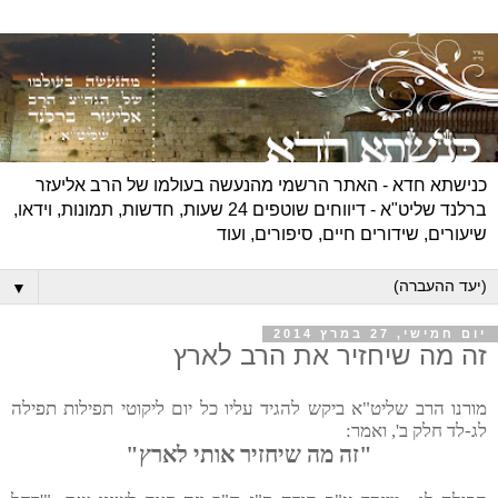
כנישתא חדא - האתר הרשמי מהנעשה בעולמו של הרב אליעזר
ברלנד שליט"א - דיווחים שוטפים 24 שעות, חדשות, תמונות, וידאו,
שיעורים, שידורים חיים, סיפורים, ועוד
▼
יום חמישי, 27 במרץ 2014
זה מה שיחזיר את הרב לארץ
מורנו הרב שליט"א ביקש להגיד עליו כל יום ליקוטי תפילות תפילה
לג-לד חלק ב', ואמר:
"זה מה שיחזיר אותי לארץ"