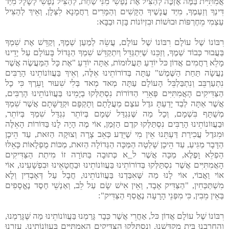
אֲמִתִּיִּית בַּמֶּה אֶזְכֶּה לְהַצִּיל אֶת נַפְשִׁי מִנִּי שַׁחַת, לְהַצִּיל נַפְשִׁי לְשָׁלָל מִיַּד
דִּינְךָ וְזַעְמֶךָ, מִיַּד עֳנָשֶׁיךָ הַקָּשִׁים וְהַמָּרִים רַחֲמָנָא לִצְּלָן, וְאֵיךְ לְהַצִּיל
עַצְמִי מֵחֶרְפּוֹת וּבוּשׁוֹת וּבִזְיוֹנוֹת בָּזֶה וּבַבָּא:
רִבּוֹנוֹ שֶׁל עוֹלָם רִבּוֹנוֹ שֶׁל עוֹלָם, עֲשֵׂה לְמַעַן שְׁמֶךָ, וְקַדֵּשׁ אֶת שִׁמְךָ
בַּעֲבוּר כְּבוֹד שְׁמֶךָ, וְזַכֵּנוּ שֶׁיִּתְגַּדֵּל וְיִתְקַדֵּשׁ שִׁמְךָ הַגָּדוֹל בָּעוֹלָם עַל יָדֵינוּ
מָלֵא רַחֲמִים אֲדוֹן כּל יוֹדֵעַ תַּעֲלוּמוֹת, אַתָּה יוֹדֵעַ "אֶת כָּל הַמַּעֲשֶׂה אֲשֶׁר
נַעֲשָׂה תַּחַת הַשֶּׁמֶשׁ" עַתָּה בְּדוֹרוֹתֵינוּ אֵלֶּה, וְאֵיךְ בַּעֲווֹנוֹתֵינוּ הָרַבִּים
נִתְעַרְבֵּב וְנִתְבַּלְבֵּל הָעוֹלָם עַתָּה מְאד מְאד בְּלִי שִׁעוּר וָעֵרֶךְ כִּי כָל
הַצַּדִּיקִים הָאֲמִתִּיִּים פְּאֵרֵי הַדּוֹרוֹת נִסְתַּלְּקוּ בְיָמֵינוּ בַּעֲווֹנוֹתֵינוּ הָרַבִּים,
אֲשֶׁר אַתָּה לְבַד יָדַעְתָּ גּדֶל עצֶם מַעֲלָתָם וְתָקְפָּם וּקְדֻשָּׁתָם אֲשֶׁר שִׁמְךָ
מְשֻׁתָּף בִּשְׁמָם, וְכָל מַה שֶּׁנִּגְדַּל שְׁמָם בְּיוֹתֵר נִגְדַּל שִׁמְךָ בְּיוֹתֵר,
וּבַעֲווֹנוֹתֵינוּ הָרַבִּים נִסְתַּלְּקוּ קדֶם הַזְּמַן, אוֹי מֶה הָיָה לָנוּ בַּדּוֹרוֹת הָאֵלֶּה
וּמִגּדֶל עֲכִירַת דַּעְתֵּנוּ אֵין מִי שֶׁיֵּדַע כְּאֵב צָרָה וְצוּקָה הַזּאת, עַד הֵיכָן
הַדָּבָר מַגִּיעַ, עַד הֵיכָן שָׁלְטָה הַמַּכָּה הַגְּדוֹלָה הַזּאת, מַכּוֹת מֻפְלָאוֹת כָּאֵלּוּ
הַפְלֵא וָפֶלֶא, מַכָּה אֲשֶׁר ל_א כְּתוּבָה בַּתּוֹרָה זוֹ מִיתַת הַצַּדִּיקִים
הָאֲמִתִּיִּים אֲשֶׁר נִסְתַּלְּקוּ בְּדוֹרוֹתֵינוּ בַּעֲווֹנוֹתֵינוּ וּבַחֲטָאֵינוּ וּבִפְשָׁעֵינוּ, אוֹי
אוֹי וַאֲבוֹי, אוֹי לָנוּ מַה שֶּׁאִבַּדְנוּ בַּעֲווֹנוֹתֵינוּ, חֲבָל עַל דְּאָבְדִין וְלָא
מִשְׁתַּכְּחִין, "הַצַּדִּיק אָבָד, וְאֵין אִישׁ שָׂם עַל לֵב, וְאַנְשֵׁי חֶסֶד נֶאֱסָפִים
בְּאֵין מֵבִין, כִּי מִפְּנֵי הָרָעָה נֶאֱסַף הַצַּדִּיק":
רִבּוֹנוֹ שֶׁל עוֹלָם אֲדוֹן כּל, אַחֲרֵי אֲשֶׁר כְּבָר גָּרַמְנוּ בַּעֲווֹנוֹתֵינוּ מַה שֶּׁגָּרַמְנוּ,
וְהֶחֱרַבְנוּ בֵּית מִקְדָּשֵׁנוּ, וְנִסְתַּלְּקוּ הַצַּדִּיקִים הָאֲמִתִּיִּים בַּעֲווֹנוֹתֵינוּ, עָזְרֵנוּ