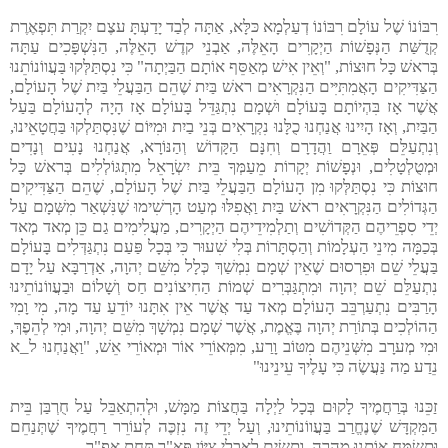
רִבּוֹנוֹ שֶׁל עוֹלָם רִבּוֹנוֹ דְעַלְמָא כּלָּא, אַתָּה לְבַד יָדַעְתָּ עצֶם יִקְרַת תִּפְאֶרֶת
קְדֻשַּׁת הַנְּפָשׁוֹת הַיְקָרִים הָאֵלֶּה, אַבְנֵי קדֶשׁ הָאֵלֶּה, הַנִּשְׁפָּכִים עַתָּה
בְּראשׁ כָּל חוּצוֹת, "וְאֵין אִישׁ מְאַסֵּף אוֹתָם הַבַּיְתָה" כִּי נִסְתַּלְּקוּ בַּעֲווֹנוֹתֵנוּ
הַצַּדִּיקִים הָאֲמִתִּיִּים הַנִּקְרָאִים ראשׁ בַּיִת שֶׁהֵם הַבַּעֲלֵי בַּיִת שֶׁל הָעוֹלָם,
אֲשֶׁר אָז בִּהְיוֹתָם בָּעוֹלָם וּשְׁמָם נִתְגַּדֵּל בָּעוֹלָם אָז הָיָה לְהָעוֹלָם בַּעַל
הַבַּיִת, וְאָז הָיִינוּ אֲנַחְנוּ כֻלָּנוּ נִקְרָאִים בְּנֵי בַיִת וּמִיּוֹם שֶׁנִּסְתַּלְקוּ בַּחֲטָאֵינוּ,
וְנִתְעַלֵּם פְּאֵרָם וַהֲדָרָם וְחִנָּם הַקָּדוֹשׁ וְהַנּוֹרָא, אֲנַחְנוּ נָעִים וְנָדִים
וּמְטֻלְטָלִים, וּנְפָשׁוֹת יְקָרוֹת מֵעַמְּךָ בֵּית יִשְׂרָאֵל מִתְגּוֹלְלִים בְּראשׁ כָּל
חוּצוֹת כִּי נִסְתַּלְּקוּ מִן הָעוֹלָם הַבַּעֲלֵי בַּיִת שֶׁל הָעוֹלָם, שֶׁהֵם הַצַּדִּיקִים
הַגְּדוֹלִים הַנִּקְרָאִים ראשׁ בַּיִת וַאֲפִלּוּ מְעַט הָרְשִׁימוּ שֶׁנִּשְׁאַר מִשְּׁמָם עַל
יְדֵי סִפְרֵיהֶם הַקְּדוֹשִׁים וְתַלְמִידֵיהֶם הַיְקָרִים, מַעֲלִימִים גַם כֵּן מְאד מְאד
בְּכַמָּה מִינֵי הַעְלָמוֹת וְהַסְתָּרוֹת בְּלִי שִׁעוּר כִּי בְּכָל פַּעַם נִתְגַּדְּלִים בָּעוֹלָם
בַּעֲלֵי שֵׁם וּפִרְסוּם שֶׁאֵין שְׁמָם נִמְשַׁךְ כְּלָל מִשֵּׁם יְהוָה, אַדְרַבָּא עַל יָדָם
נִתְעַלֵּם שֵׁם יְהוָה וּמִתְגַּבְּרִים שְׁמוֹת הַחִיצוֹנִים חַס וְשָׁלוֹם וּבַעֲווֹנוֹתֵינוּ
הָרַבִּים נִתְעַרְבֵּב הָעוֹלָם מְאד עַד אֲשֶׁר אֵין אִתָּנוּ יוֹדֵעַ עַד מָה, מִי וָמִי
הַהוֹלְכִים בְּתוֹרַת יְהוָה בֶּאֱמֶת, אֲשֶׁר שְׁמָם נִמְשָׁךְ מִשֵּׁם יְהוָה, וּמִי לְהֵפֶךְ,
וּמִי מְערָב מִשְּׁנֵיהֶם מִטּוֹב וָרַע, מִמְּאוֹרֵי אוֹר וּמְאוֹרֵי אֵשׁ, "וַאֲנַחְנוּ ל_א
נֵדַע מַה נַּעֲשֶׂה כִּי עָלֶיךָ עֵינֵינוּ"
זַכֵּנוּ בְּרַחֲמֶיךָ לָקוּם בְּכָל לַיְלָה בַּחֲצוֹת מַמָּשׁ, וּלְהִתְאַבֵּל עַל חֻרְבַּן בֵּית
הַמִּקְדָּשׁ שֶׁנֶחֱרַב בַּעֲווֹנוֹתֵינוּ, וְעַל יְדֵי זֶה נִזְכֶּה לְעוֹרֵר רַחֲמֶיךָ שֶׁתְּנַחֵם
וּתְשַׂמַּח אוֹתָנוּ מְהֵרָה, וְתָשִׂים לַאֲבֵלֵי צִיּוֹן פְּאֵ"ר תַּחַת אֵפֶ"ר