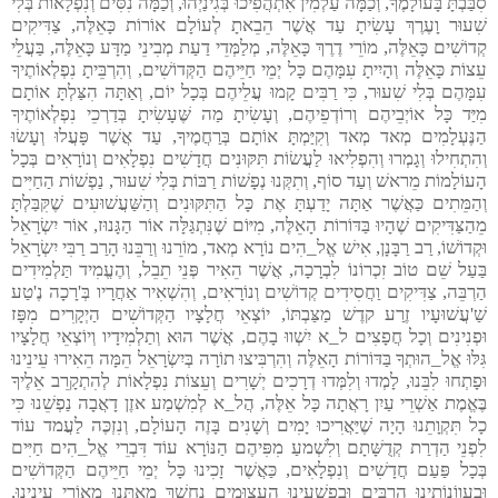
סִבַּבְתָּ בָּעוֹלָמֶךָ, וְכַמָּה עַלְמִין אִתְהֲפִיכוּ בְּגִינַיְהוּ, וְכַמָּה נִסִּים וְנִפְלָאוֹת בְּלִי
שִׁעוּר וָעֶרֶךְ עָשִׂיתָ עַד אֲשֶׁר הֵבֵאתָ לְעוֹלָם אוֹרוֹת כָּאֵלֶּה, צַדִּיקִים
קְדוֹשִׁים כָּאֵלֶּה, מוֹרֵי דֶרֶךְ כָּאֵלֶּה, מְלַמְּדֵי דַעַת מְבִינֵי מַדָּע כָּאֵלֶּה, בַּעֲלֵי
עֵצוֹת כָּאֵלֶּה וְהָיִיתָ עִמָּהֶם כָּל יְמֵי חַיֵּיהֶם הַקְּדוֹשִׁים, וְהִרְבֵּיתָ נִפְלְאוֹתֶיךָ
עִמָּהֶם בְּלִי שִׁעוּר, כִּי רַבִּים קָמוּ עֲלֵיהֶם בְּכָל יוֹם, וְאַתָּה הִצַּלְתָּ אוֹתָם
מִיַּד כָּל אוֹיְבֵיהֶם וְרוֹדְפֵיהֶם, וְעָשִׂיתָ מַה שֶּׁעָשִׂיתָ בְּדַרְכֵי נִפְלְאוֹתֶיךָ
הַנֶּעְלָמִים מְאד מְאד וְקִיַּמְתָּ אוֹתָם בְּרַחֲמֶיךָ, עַד אֲשֶׁר פָּעֲלוּ וְעָשׂוּ
וְהִתְחִילוּ וְגָמְרוּ וְהִפְלִיאוּ לַעֲשׂוֹת תִּקּוּנִים חֲדָשִׁים נִפְלָאִים וְנוֹרָאִים בְּכָל
הָעוֹלָמוֹת מֵראשׁ וְעַד סוֹף, וְתִקְּנוּ נְפָשׁוֹת רַבּוֹת בְּלִי שִׁעוּר, נַפְשׁוֹת הַחַיִּים
וְהַמֵּתִים כַּאֲשֶׁר אַתָּה יָדַעְתָּ אֶת כָּל הַתִּקּוּנִים וְהַשַּׁעֲשׁוּעִים שֶׁקִּבַּלְתָּ
מֵהַצַּדִּיקִים שֶׁהָיוּ בַּדּוֹרוֹת הָאֵלֶּה, מִיּוֹם שֶׁנִּתְגַּלָּה אוֹר הַגָּנוּז, אוֹר יִשְׂרָאֵל
וּקְדוֹשׁוֹ, רַב רַבָּנָן, אִישׁ אֱל_הִים נוֹרָא מְאד, מוֹרֵנוּ וְרַבֵּנוּ הָרַב רַבִּי יִשְׂרָאֵל
בַּעַל שֵׁם טוֹב זִכְרוֹנוֹ לִבְרָכָה, אֲשֶׁר הֵאִיר פְּנֵי תֵבֵל, וְהֶעֱמִיד תַּלְמִידִים
הַרְבֵּה, צַדִּיקִים וַחֲסִידִים קְדוֹשִׁים וְנוֹרָאִים, וְהִשְׁאִיר אַחֲרָיו בְּ'רָכָה נֶ'טַע
שַׁ'עֲשׁוּעָיו זֶרַע קדֶשׁ מַצַּבְתּוֹ, יוֹצְאֵי חֲלָצָיו הַקְּדוֹשִׁים הַיְקָרִים מִפָּז
וּפְנִינִים וְכָל חֲפָצִים ל_א יִשְׁווּ בָהֶם, אֲשֶׁר הוּא וְתַלְמִידָיו וְיוֹצְאֵי חֲלָצָיו
גִּלּוּ אֱל_הוּתְךָ בַּדּוֹרוֹת הָאֵלֶּה וְהִרְבִּיצוּ תוֹרָה בְּיִשְׂרָאֵל הֵמָּה הֵאִירוּ עֵינֵינוּ
וּפָתְחוּ לִבֵּנוּ, לָמְדוּ וְלִמְּדוּ דְרָכִים יְשָׁרִים וְעֵצוֹת נִפְלָאוֹת לְהִתְקָרֵב אֵלֶיךָ
בֶּאֱמֶת אַשְׁרֵי עַיִן רָאֲתָה כָּל אֵלֶּה, הֲל_א לְמִשְׁמַע אזֶן דָאֲבָה נַפְשֵׁנוּ כִּי
כָל תִּקְוָתֵנוּ הָיָה שֶׁיַּאֲרִיכוּ יָמִים וְשָׁנִים בָּזֶה הָעוֹלָם, וְנִזְכֶּה לַעֲמד עוֹד
לִפְנֵי הַדְרַת קְדֻשָּׁתָם וְלִשְׁמעַ מִפִּיהֶם הַנּוֹרָא עוֹד דִּבְרֵי אֱל_הִים חַיִּים
בְּכָל פַּעַם חֲדָשִׁים וְנִפְלָאִים, כַּאֲשֶׁר זָכִינוּ כָּל יְמֵי חַיֵּיהֶם הַקְּדוֹשִׁים
וּבַעֲווֹנוֹתֵינוּ הָרַבִּים וּבִפְשָׁעֵינוּ הָעֲצוּמִים נֶחְשַׁךְ מֵאִתָּנוּ מְאוֹרֵי עֵינֵינוּ,