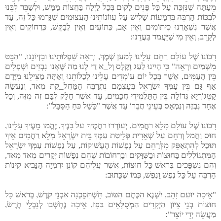
מֵעַתָּה שֶׁנִּזְכֶּה עַל כָּל פָּנִים לָקוּם בְּכָל לַיְלָה בַּחֲצוֹת מַמָּשׁ, וּלְשַׁבֵּר לִבֵּנוּ
לִבְכּוֹת הַרְבֵּה בִּדְמָעוֹת שָׁלִישׁ עַל עֲווֹנוֹתֵינוּ הָעֲצוּמִים שֶׁגָּרְמוּ כָּל זֶה, עַד
אֲשֶׁר נִשְׁאַרְנוּ כִיתוֹמִים וְאֵין אָב, כְּתוֹעִים וְאֵין לְבַקֵּשׁ, כִּרְחוֹקִים וְאֵין
לְקָרֵב, וְאֵין מִי שֶׁיַּעֲמד בַּעֲדֵנוּ:
רִבּוֹנוֹ שֶׁל עוֹלָם רַחֵם עָלֵינוּ לְמַעַן שְׁמֶךָ, וּרְאֵה שִׁפְלוּתֵינוּ וּבִזְיוֹנֵנוּ, "הַבֵּט
מִשָּׁמַיִם וּרְאֵה" כִּי הָיִינוּ לַעַג וָקֶלֶס וְל_א דַי לָנוּ מַה שֶּׁאָנוּ נִבְזִים וּשְׁפָלִים
בֵּין הָעַמִּים, אֲשֶׁר בְּכָל יוֹם עוֹמְדִים עָלֵינוּ לְכַלּוֹתֵנוּ וְאַתָּה מַצִּילֵנוּ מִיָּדָם
אַף גַּם בֵּין עַמְּךָ יִשְׂרָאֵל בְּעַצְמָם נִתְרַבֶּה הַמַּחֲל_קֶת מְאד, וְנַעֲשָׂה
קַטֵּגוֹרְיָא גְּדוֹלָה בֵּין הַתַּלְמִידֵי חֲכָמִים, עַד אֲשֶׁר חָלַק לִבָּם זֶה מִזֶּה, וְכָל
אֶחָד נִבְזֶה וְנִמְאָס בְּעֵינֵי חֲבֵרוֹ עַד אֲשֶׁר "כָּשַׁל כּחַ הַסַּבָּל":
רִבּוֹנוֹ שֶׁל עוֹלָם מָלֵא רַחֲמִים, יְעוֹרְרוּ רַחֲמֶיךָ עַל בָּנֶיךָ, יֶהֱמוּ מֵעֶיךָ עָלֵינוּ,
חוּס וַחֲמל וְרַחֵם עַל שְׁאֵרִית פְּלֵיטַת עַמְּךָ בֵּית יִשְׂרָאֵל מָלֵא רַחֲמִים אֵיךְ
תּוּכַל לְהִתְאַפֵּק מִלְּרַחֵם עַל נְפָשׁוֹת הָעֲשׁוּקוֹת, עַל נַפְשׁוֹת עַמְּךָ יִשְׂרָאֵל
הַמִּתְגּוֹלְלִים בַּחוּצוֹת וּבַשְּׁוָּקִים וּבָרְחוֹבוֹת שֶׁהֵם נְפָשׁוֹת יְקָרִים מְאד מְאד,
וְהֵם נִשְׁפָּכִים בְּראשׁ כָּל חוּצוֹת, אֲשֶׁר עֲלֵיהֶם קוֹנֵן יִרְמְיָה הַנָּבִיא קִינוֹת
הַרְבֵּה עַל כָּל נֶפֶשׁ וָנֶפֶשׁ, כְּמוֹ שֶׁכָּתוּב:
"אֵיכָה יוּעַם זָהָב, יִשְׁנֶא הַכֶּתֶם הַטּוֹב, תִּשְׁתַּפֵּכְנָה אַבְנֵי קדֶשׁ, בְּראשׁ כָּל
חוּצוֹת בְּנֵי צִיּוֹן הַיְקָרִים הַמְּסֻלָּאִים בַּפָּז, אֵיכָה נֶחְשְׁבוּ לְנִבְלֵי חֶרֶשׂ,
מַעֲשֵׂה יְדֵי יוֹצֵר":