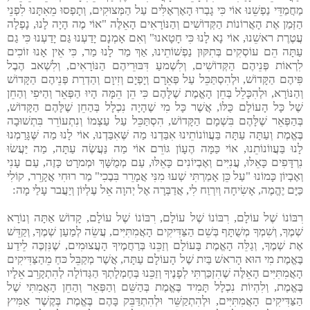
מַחֲמַדֵּי נַפְשֵׁנוּ אוֹי כִּי גָבְרוּ הָאֶרְאֶלִּים עַל הַמְּצוּקִים, וְתָפְסוּ מֵאִתָּנוּ לִפְנֵי
הַזְּמַן אֶת הָאֲרוֹנוֹת הַקְּדוֹשִׁים וְהַנּוֹרָאִים הָאֵלֶּה "אוֹי מֶה הָיָה לָנוּ, נָפְלָה
עֲטֶרֶת ראשֵׁנוּ, אוֹי נָא לָנוּ כִּי חָטָאנוּ" וְאִם אָמְנָם יָדַעְנוּ גַּם יָדַעְנוּ כִּי גַם
עַתָּה הֵם עוֹסְקִים בְּתִקּוּן נַפְשׁוֹתֵינוּ, אַךְ מַר לָנוּ מַר, כִּי אֵין אָנוּ זוֹכִים
לִרְאוֹת פְּנֵיהֶם הַקְּדוֹשִׁים, וְלִשְׁמעַ דִּבּוּרֵיהֶם הַנּוֹרָאִים, וְלִשְׁאב הֶבֶל
פִּיהֶם הַקָּדוֹשׁ, וּלְהִסְתַּכֵּל עַל פְּאֵרָם וְיָפְיָם וְזִיוָם וְהַדְרַת פְּנֵיהֶם הַקָּדוֹשׁ
וְהַנּוֹרָא, וּלְהִכָּלֵל בְּחֵן הָאֱמֶת שֶׁלָּהֶם כִּי הֵן הֵמָּה הָיוּ הַפְּאֵר וְהַיּפִי וְהַחֵן
שֶׁל כָּל הָעוֹלָם כֻּלּוֹ, אֲשֶׁר כָּל מִי שֶׁהָיָה נִכְלָל בְּהַחֵן שֶׁלָּהֶם הַקָּדוֹשׁ,
בְּהַפְּאֵר שֶׁלָּהֶם בִּשְׁמָם הַקָּדוֹשׁ, הִסְתַּכֵּל עַל עַצְמוֹ וְנִתְעוֹרֵר בִּתְשׁוּבָה
בֶּאֱמֶת וְעַתָּה עַתָּה בַּעֲווֹנוֹתֵינוּ אִבַּדְנוּ מַה שֶּׁאִבַּדְנוּ, אוֹי לָנוּ מַה שֶּׁגָּרַמְנוּ
לָנוּ בַּעֲווֹנוֹתֵנוּ, אוֹי כַּמָּה הֶעָוֹן גּוֹרֵם אוֹי מַה נַּעֲשֶׂה עַתָּה, מַה יַּעֲשׂוּ
נִרְדָּפִים כָּאֵלּוּ, עֲנִיִּים וְאֶבְיוֹנִים כָּאֵלּוּ, עַם מְמֻשָּׁךְ וּמְמרָט כָּזֶה, עַם עָנִי
וְאֶבְיוֹן כָּמוֹנוּ "עַל כֵּן אָמַרְתִּי שְׁעוּ מִנִּי אֲמָרֵר בִּבֶכִי" מַר רוּחִי אֲקָרֵר, קוֹלִי
כַּיָּם יֶהֱמֶה, אָשִׂיחָה וְיִרְוַח לִי, אֲדַבְּרָה אֶל יְהוָה אֵל עֶלְיוֹן וְיַעֲבר עָלַי מָה:
רִבּוֹנוֹ שֶׁל עוֹלָם, רִבּוֹנוֹ שֶׁל עוֹלָם, רִבּוֹנוֹ שֶׁל עוֹלָם, קָדוֹשׁ אַתָּה וְנוֹרָא
שְׁמֶךָ, וְשִׁמְךָ מְשֻׁתָּף בְּשֵׁם הַצַּדִּיקִים הָאֲמִתִּיִּים, עֲשֵׂה לְמַעַן שְׁמֶךָ, וְקַדֵּשׁ
אֶת שְׁמֶךָ, וְגַלֵּה הָאֱמֶת בָּעוֹלָם וְזַכֵּנוּ בְּרַחֲמֶיךָ הָעֲצוּמִים, שֶׁנִּזְכֶּה לֵידַע
בֶּאֱמֶת מִי הוּא הָראשׁ בַּיִת שֶׁל הָעוֹלָם עַתָּה, אֲשֶׁר מְקַבֵּל כּחַ מֵהַצַּדִּיקִים
הָאֲמִתִּיִּים הָאֵלֶּה שֶׁהִזְכַּרְתִּי לְפָנֶיךָ וְזַכֵּנוּ בְּחֶמְלָתְךָ הַגְּדוֹלָה לְהִתְקָרֵב אֵלָיו
בֶּאֱמֶת, וְלִהְיוֹת נִכְלָל תָּמִיד בֶּאֱמֶת בְּהַשֵּׁם וְהַפְּאֵר וְהַחֵן הָאֲמִתִּי שֶׁל
הַצַּדִּיקִים הָאֲמִתִּיִּים, וּלְהִתְקַשֵּׁר וּלְהִתְדַּבֵּק בָּהֶם בֶּאֱמֶת בְּקֶשֶׁר אַמִּיץ