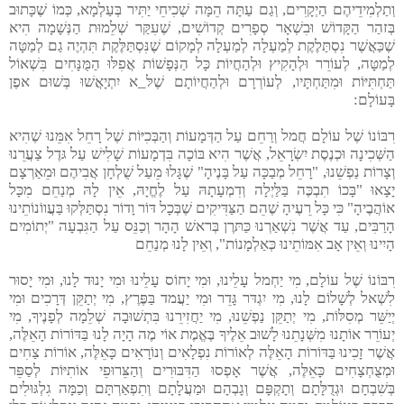
וְתַלְמִידֵיהֶם הַיְקָרִים, וְגַם עַתָּה הֵמָּה שְׁכִיחֵי יַתִּיר בְּעַלְמָא, כְּמוֹ שֶׁכָּתוּב
בְּזהַר הַקָּדוֹשׁ וּבִשְׁאָר סְפָרִים קְדוֹשִׁים, שֶׁעִקַּר שְׁלֵמוּת הַנְּשָׁמָה הִיא
שֶׁכַּאֲשֶׁר נִסְתַּלֶקֶת לְמַעְלָה לְמַעְלָה לְמָקוֹם שֶׁנִּסְתַּלֶּקֶת תִּהְיֶה גַם לְמַטָּה
לְמַטָּה, לְעוֹרֵר וּלְהָקִיץ וּלְהַחֲיוֹת כָּל הַנְּפָשׁוֹת אֲפִלּוּ הַמֻּנָּחִים בִּשְׁאוֹל
תַּחְתִּיּוֹת וּמִתַּחְתָּיו, לְעוֹרְרָם וּלְהַחֲיוֹתָם שֶׁלּ_א יִתְיָאֲשׁוּ בְּשׁוּם אפֶן
בָּעוֹלָם:
רִבּוֹנוֹ שֶׁל עוֹלָם חֲמל וְרַחֵם עַל הַדְּמָעוֹת וְהַבְּכִיּוֹת שֶׁל רָחֵל אִמֵּנוּ שֶׁהִיא
הַשְּׁכִינָה וּכְנֶסֶת יִשְׂרָאֵל, אֲשֶׁר הִיא בּוֹכָה בִּדְמָעוֹת שָׁלִישׁ עַל גּדֶל צַעֲרֵנוּ
וְצָרוֹת נַפְשֵׁנוּ, "רָחֵל מְבַכָּה עַל בָּנֶיהָ" שֶׁגָּלוּ מֵעַל שֻׁלְחָן אֲבִיהֶם וּמֵאַרְצָם
יָצָאוּ "בָּכוֹ תִבְכֶּה בַּלַּיְלָה וְדִמְעָתָהּ עַל לֶחֱיָהּ, אֵין לָהּ מְנַחֵם מִכָּל
אוֹהֲבֶיהָ" כִּי כָּל רֵעֶיהָ שֶׁהֵם הַצַּדִּיקִים שֶׁבְּכָל דּוֹר וָדוֹר נִסְתַּלְּקוּ בַּעֲווֹנוֹתֵינוּ
הָרַבִּים, עַד אֲשֶׁר נִשְׁאַרְנוּ כַּתּרֶן בְּראשׁ הָהָר וְכַנֵּס עַל הַגִּבְעָה "יְתוֹמִים
הָיִינוּ וְאֵין אָב אִמּוֹתֵינוּ כְּאַלְמָנוֹת", וְאֵין לָנוּ מְנַחֵם
רִבּוֹנוֹ שֶׁל עוֹלָם, מִי יַחְמל עָלֵינוּ, וּמִי יָחוֹס עָלֵינוּ וּמִי יָנוּד לָנוּ, וּמִי יָסוּר
לִשְׁאל לְשָׁלוֹם לָנוּ, מִי יִגְדּר גָּדֵר וּמִי יַעֲמד בַּפֶּרֶץ, מִי יְתַקֵּן דְּרָכִים וּמִי
יְיַשֵּׁר מְסִלּוֹת, מִי יְתַקֵּן נַפְשֵׁנוּ, מִי יַחֲזִירֵנוּ בִּתְשׁוּבָה שְׁלֵמָה לְפָנֶיךָ, מִי
יְעוֹרֵר אוֹתָנוּ מִשְּׁנָתֵנוּ לָשׁוּב אֵלֶיךָ בֶּאֱמֶת אוֹי מֶה הָיָה לָנוּ בַּדּוֹרוֹת הָאֵלֶּה,
אֲשֶׁר זָכִינוּ בַּדּוֹרוֹת הָאֵלֶּה לְאוֹרוֹת נִפְלָאִים וְנוֹרָאִים כָּאֵלֶּה, אוֹרוֹת צַחִים
וּמְצֻחְצָחִים כָּאֵלֶּה, אֲשֶׁר אָפְסוּ הַדִּבּוּרִים וְהַצֵּרוּפֵי אוֹתִיּוֹת לְסַפֵּר
בְּשִׁבְחָם וּגְדֻלָּתָם וְתָקְפָּם וְגָבְהָם וּמַעֲלָתָם וְתִפְאַרְתָּם וְכַמָּה גִלְגּוּלִים