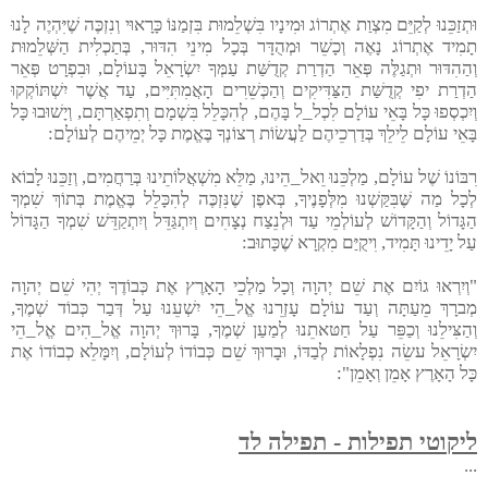
וּתְזַכֵּנוּ לְקַיֵּם מִצְוַת אֶתְרוֹג וּמִינָיו בִּשְׁלֵמוּת בִּזְמַנּוֹ כָּרָאוּי וְנִזְכֶּה שֶׁיִּהְיֶה לָנוּ
תָמִיד אֶתְרוֹג נָאֶה וְכָשֵׁר וּמְהֻדָּר בְּכָל מִינֵי הִדּוּר, בְּתַכְלִית הַשְּׁלֵמוּת
וְהַהִדּוּר וּתְגַלֶּה פְּאֵר הַדְרַת קְדֻשַּׁת עַמְּךָ יִשְׂרָאֵל בָּעוֹלָם, וּבִפְרָט פְּאֵר
הַדְרַת יפִי קְדֻשַּׁת הַצַּדִּיקִים וְהַכְּשֵׁרִים הָאֲמִתִּיִּים, עַד אֲשֶׁר יִשְׁתּוֹקְקוּ
וְיִכְסְפוּ כָּל בָּאֵי עוֹלָם לִכְל_ל בָּהֶם, לְהִכָּלֵל בִּשְׁמָם וְתִפְאַרְתָּם, וְיָשׁוּבוּ כָּל
בָּאֵי עוֹלָם לֵילֵךְ בְּדַרְכֵיהֶם לַעֲשׂוֹת רְצוֹנְךָ בֶּאֱמֶת כָּל יְמֵיהֶם לְעוֹלָם:
רִבּוֹנוֹ שֶׁל עוֹלָם, מַלְכֵּנוּ וֵאל_הֵינוּ, מַלֵּא מִשְׁאֲלוֹתֵינוּ בְּרַחֲמִים, וְזַכֵּנוּ לָבוֹא
לְכָל מַה שֶּׁבִּקַּשְׁנוּ מִלְּפָנֶיךָ, בְּאפֶן שֶׁנִּזְכֶּה לְהִכָּלֵל בֶּאֱמֶת בְּתוֹךְ שִׁמְךָ
הַגָּדוֹל וְהַקָּדוֹשׁ לְעוֹלְמֵי עַד וּלְנֵצַח נְצָחִים וְיִתְגַּדֵּל וְיִתְקַדֵּשׁ שִׁמְךָ הַגָּדוֹל
עַל יָדֵינוּ תָּמִיד, וִיקֻיַּם מִקְרָא שֶׁכָּתוּב:
"וְיִרְאוּ גוֹיִם אֶת שֵׁם יְהוָה וְכָל מַלְכֵי הָאָרֶץ אֶת כְּבוֹדֶךָ יְהִי שֵׁם יְהוָה
מְברָךְ מֵעַתָּה וְעַד עוֹלָם עָזְרֵנוּ אֱל_הֵי יִשְׁעֵנוּ עַל דְּבַר כְּבוֹד שְׁמֶךָ,
וְהַצִּילֵנוּ וְכַפֵּר עַל חַטּאתֵנוּ לְמַעַן שְׁמֶךָ, בָּרוּךְ יְהוָה אֱל_הִים אֱל_הֵי
יִשְׂרָאֵל עשֵׂה נִפְלָאוֹת לְבַדּוֹ, וּבָרוּךְ שֵׁם כְּבוֹדוֹ לְעוֹלָם, וְיִמָּלֵא כְבוֹדוֹ אֶת
כָּל הָאָרֶץ אָמֵן וְאָמֵן":
ליקוטי תפילות - תפילה לד
...