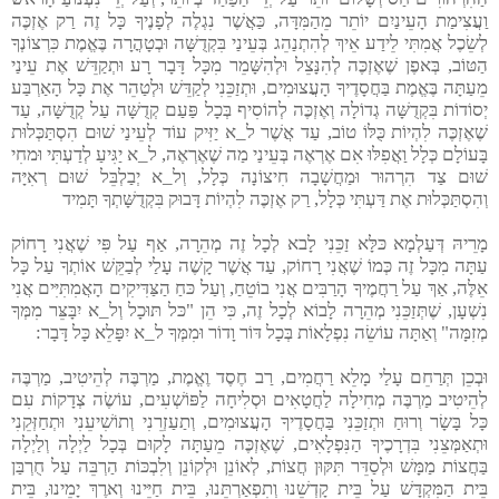
וַעֲצִימַת הָעֵינַיִם יוֹתֵר מֵהַמִּדָּה, כַּאֲשֶׁר נִגְלֶה לְפָנֶיךָ כָּל זֶה רַק אֶזְכֶּה
לְשֵׂכֶל אֲמִתִּי לֵידַע אֵיךְ לְהִתְנַהֵג בְּעֵינַי בִּקְדֻשָּׁה וּבְטָהֳרָה בֶּאֱמֶת כִּרְצוֹנְךָ
הַטּוֹב, בְּאפֶן שֶׁאֶזְכֶּה לְהִנָּצֵל וּלְהִשָּׁמֵר מִכָּל דָּבָר רָע וּתְקַדֵּשׁ אֶת עֵינַי
מֵעַתָּה בֶּאֱמֶת בַּחֲסָדֶיךָ הָעֲצוּמִים, וּתְזַכֵּנִי לְקַדֵּשׁ וּלְטַהֵר אֶת כָּל הָאַרְבַּע
יְסוֹדוֹת בִּקְדֻשָּׁה גְדוֹלָה וְאֶזְכֶּה לְהוֹסִיף בְּכָל פַּעַם קְדֻשָּׁה עַל קְדֻשָּׁה, עַד
שֶׁאֶזְכֶּה לִהְיוֹת כֻּלּוֹ טוֹב, עַד אֲשֶׁר ל_א יַזִּיק עוֹד לְעֵינַי שׁוּם הִסְתַּכְּלוּת
בָּעוֹלָם כְּלָל וַאֲפִלּוּ אִם אֶרְאֶה בְּעֵינַי מַה שֶׁאֶרְאֶה, ל_א יַגִּיעַ לְדַעְתִּי וּמחִי
שׁוּם צַד הִרְהוּר וּמַחֲשָׁבָה חִיצוֹנָה כְּלָל, וְל_א יְבַלְבֵּל שׁוּם רְאִיָּה
וְהִסְתַּכְּלוּת אֶת דַּעְתִּי כְּלָל, רַק אֶזְכֶּה לִהְיוֹת דָּבוּק בִּקְדֻשָּׁתְךָ תָּמִיד
מָרֵיהּ דְּעַלְמָא כּלָּא זַכֵּנִי לָבא לְכָל זֶה מְהֵרָה, אַף עַל פִּי שֶׁאֲנִי רָחוֹק
עַתָּה מִכָּל זֶה כְּמוֹ שֶׁאֲנִי רָחוֹק, עַד אֲשֶׁר קָשֶׁה עָלַי לְבַקֵּשׁ אוֹתְךָ עַל כָּל
אֵלֶּה, אַךְ עַל רַחֲמֶיךָ הָרַבִּים אֲנִי בוֹטֵחַ, וְעַל כּחַ הַצַּדִּיקִים הָאֲמִתִּיִּים אֲנִי
נִשְׁעָן, שֶׁתְּזַכֵּנִי מְהֵרָה לָבוֹא לְכָל זֶה, כִּי הֵן "כּל תּוּכָל וְל_א יִבָּצֵּר מִמְּךָ
מְזִמָּה" וְאַתָּה עוֹשֵׂה נִפְלָאוֹת בְּכָל דּוֹר וָדוֹר וּמִמְּךָ ל_א יִפָּלֵא כָּל דָּבָר:
וּבְכֵן תְּרַחֵם עָלַי מָלֵא רַחֲמִים, רַב חֶסֶד וֶאֱמֶת, מַרְבֶּה לְהֵיטִיב, מַרְבֶּה
לְהֵיטִיב מַרְבֶּה מְחִילָה לַחֲטָאִים וּסְלִיחָה לַפּוֹשְׁעִים, עוֹשֶׂה צְדָקוֹת עִם
כָּל בָּשָׂר וְרוּחַ וּתְזַכֵּנִי בַּחֲסָדֶיךָ הָעֲצוּמִים, וְתַעַזְרֵנִי וְתוֹשִׁיעֵנִי וּתְחַזְּקֵנִי
וּתְאַמְּצֵנִי בִּדְרָכֶיךָ הַנִּפְלָאִים, שֶׁאֶזְכֶּה מֵעַתָּה לָקוּם בְּכָל לַיְלָה וְלַיְלָה
בַּחֲצוֹת מַמָּשׁ וּלְסַדֵּר תִּקּוּן חֲצוֹת, לְאוֹנֵן וּלְקוֹנֵן וְלִבְכּוֹת הַרְבֵּה עַל חֻרְבַּן
בֵּית הַמִּקְדָּשׁ עַל בֵּית קָדְשֵׁנוּ וְתִפְאַרְתֵּנוּ, בֵּית חַיֵּינוּ וְארֶךְ יָמֵינוּ, בֵּית