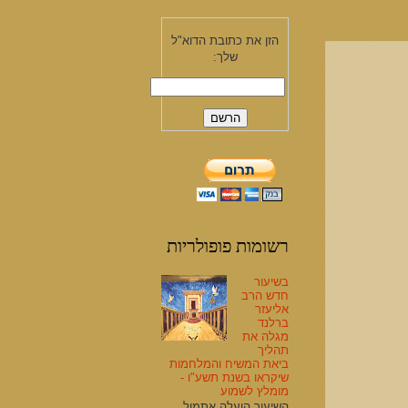
הזן את כתובת הדוא"ל
שלך:
רשומות פופולריות
בשיעור
חדש הרב
אליעזר
ברלנד
מגלה את
תהליך
ביאת המשיח והמלחמות
שיקראו בשנת תשע"ו -
מומלץ לשמוע
השיעור הועלה אתמול