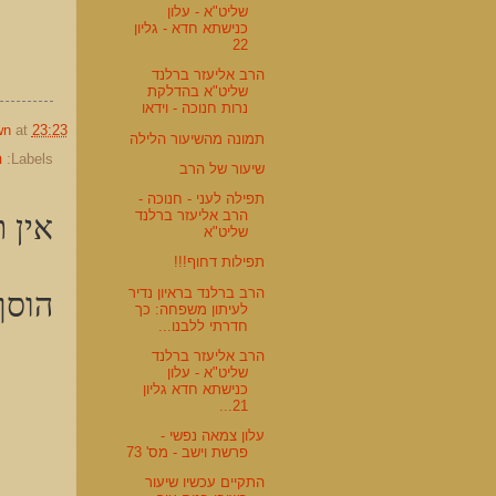
שליט"א - עלון
כנישתא חדא - גליון
22
הרב אליעזר ברלנד
שליט"א בהדלקת
נרות חנוכה - וידאו
wn
at
23:23
תמונה מהשיעור הלילה
Labels:
ה
שיעור של הרב
תפילה לעני - חנוכה -
אין ת
הרב אליעזר ברלנד
שליט"א
תפילות דחוף!!!
הוסף
הרב ברלנד בראיון נדיר
לעיתון משפחה: כך
חדרתי ללבנו...
הרב אליעזר ברלנד
שליט"א - עלון
כנישתא חדא גליון
21...
עלון צמאה נפשי -
פרשת וישב - מס' 73
התקיים עכשיו שיעור