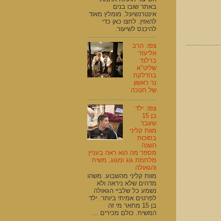
באתר שובו בנים
אינטרנשיונל. מומלץ מאוד
להאזין. לחצו כאן כדי
להיכנס לשיעור.
צפו: הרב
אליעזר
ברלנד
שליט"א
בהדלקת
נר ראשון
של חנוכה
צפו: ילד
בן 15
שעבר
מוות קליני
בסוכות
השנה
מספר מה הוא ראה בעניין
מלחמת גוג ומגוג, משיח
והגאולה
מוות קליני מהשבוע. משהו
מדהים שלא ניראה ולא
נשמע כל שלביי הגאולה
לפרטים אמיתי ביותר. ילד
בן 15 מתאר מי זה
המשיח. כולם מכירים ...