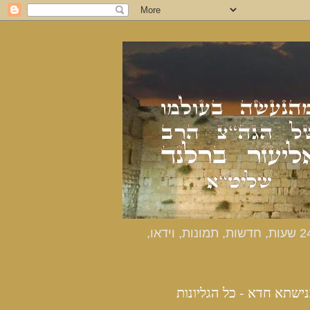
כנישתא חדא - האתר הרשמי מהנעשה בעולמו של הרב אליעזר ברלנד שליט"א - דיווחים שוטפים 24 שעות, חדשות, תמונות, וידאו,
נישתא חדא - כל הגליונות