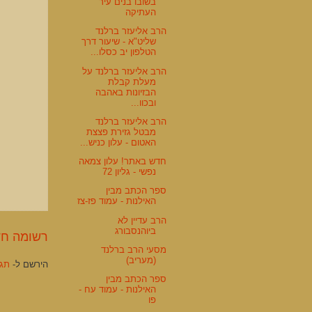
בשובו בנים עיר
העתיקה
הרב אליעזר ברלנד
שליט"א - שיעור דרך
הטלפון יב כסלו...
הרב אליעזר ברלנד על
מעלת קבלת
הבזיונות באהבה
ובכוו...
הרב אליעזר ברלנד
מבטל גזירת פצצת
האטום - עלון כניש...
חדש באתר! עלון צמאה
נפשי - גליון 72
ספר הכתב מבין
האילנות - עמוד פז-צז
הרב עדיין לא
ביוהנסבורג
רשומה חד
מסעי הרב ברלנד
(מעריב)
הירשם ל-
תגוב
ספר הכתב מבין
האילנות - עמוד עח -
פו