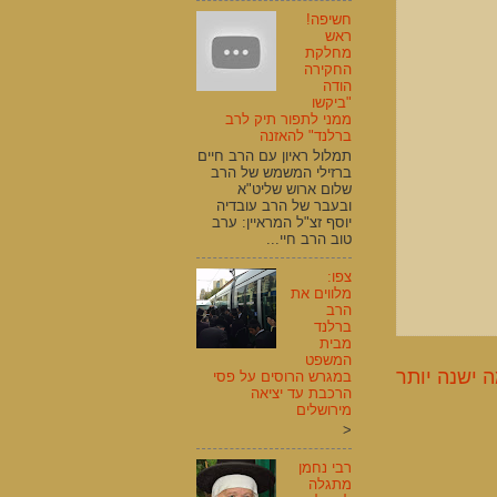
חשיפה!
ראש
מחלקת
החקירה
הודה
"ביקשו
ממני לתפור תיק לרב
ברלנד" להאזנה
תמלול ראיון עם הרב חיים
ברזילי המשמש של הרב
שלום ארוש שליט"א
ובעבר של הרב עובדיה
יוסף זצ"ל המראיין: ערב
טוב הרב חיי...
צפו:
מלווים את
הרב
ברלנד
מבית
המשפט
 ישנה יותר
במגרש הרוסים על פסי
הרכבת עד יציאה
מירושלים
<
רבי נחמן
מתגלה