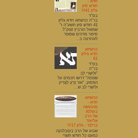
חדא -
חודש סיון
גליון 41!!!
בס"ד
בר"ה כנישתא חדא גליון
41 חודש סיון תשע"ה ר'
שמואל הורביץ זצוק"ל
סיפור מדהים שסופר
לאחרונה ב...
כנישתא
חדא גיליון
61
בס"ד
בר"ה
"וּלְיִשְׁרֵי לֵב
שִׂמְחָה" דרשו חכמים על
הפסוק, "אוֹר זָרֻעַ לַצַּדִּיק
וּלְיִשְׁרֵי לֵב ש...
כנישתא
חדא -
מהנעשה
בעולמו
של הרב
אליעזר
ברלנד - גליון 17!!!
שבוע של הרב בקזבלנקה
כמעט כל חודש תשרי