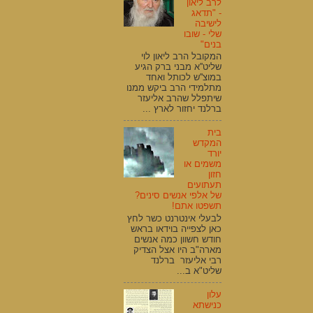
לרב ליאון
- "תדאג
לישיבה
שלי - שובו
בנים"
המקובל הרב ליאון לוי
שליט''א מבני ברק הגיע
במוצ''ש לכותל ואחד
מתלמידי הרב ביקש ממנו
שיתפלל שהרב אליעזר
ברלנד יחזור לארץ ...
בית
המקדש
יורד
משמים או
חזון
תעתועים
של אלפי אנשים סינים?
תשפטו אתם!
לבעלי אינטרנט כשר לחץ
כאן לצפייה בוידאו בראש
חודש חשוון כמה אנשים
מארה"ב היו אצל הצדיק
רבי אליעזר ברלנד
שליט"א ב...
עלון
כנישתא