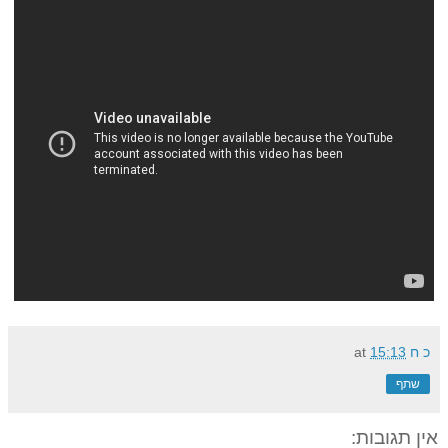
כ ח
15:13
at
שתף
אין תגובות: