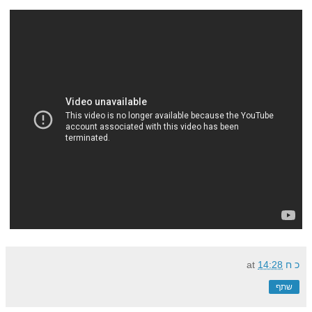
כ ח
14:28
at
שתף