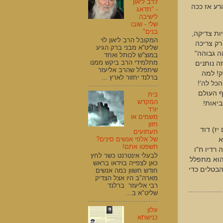
לרב ליאון
רע אז ככה
- "תדאג
לישיבה
שלי - שובו
בנים"
ות צדיקה,
המקובל הרב ליאון לוי
רק צריכה
שליט''א מבני ברק הגיע
ה גבוהה"
במוצ''ש לכותל ואחד
מתלמידי הרב ביקש ממנו
ה נותנים
שיתפלל שהרב אליעזר
ק! למה
ברלנד יחזור לארץ ...
כל לה'!
ף העולם
בית
המקדש
ביאות!
יורד
משמים או
חזון
ים יז) דוד
תעתועים
של אלפי אנשים סינים?
א
תשפטו אתם!
רדיו ח"ו
לבעלי אינטרנט כשר לחץ
הוא מתפלל
כאן לצפייה בוידאו בראש
הבטלים כדי
חודש חשוון כמה אנשים
מארה"ב היו אצל הצדיק
רבי אליעזר ברלנד
שליט"א ב...
עלון
כנישתא