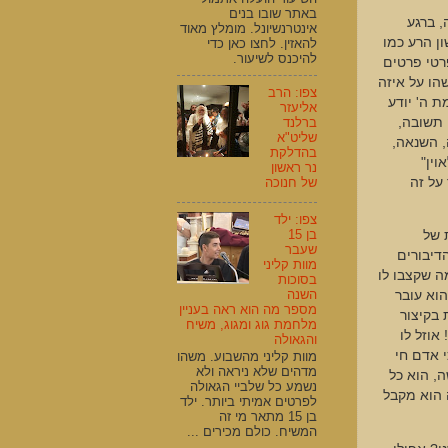
באתר שובו בנים
, ברגע
אינטרנשיונל. מומלץ מאוד
ן הרע כמו
להאזין. לחצו כאן כדי
להיכנס לשיעור.
עובר על 14 עשין ו-17 לאוין שזה 31 ועם הפרטי פרטים
הו על איזה
צפו: הרב
ת ה' יודע
אליעזר
 תשובה,
ברלנד
שליט"א
, השנאה,
בהדלקת
וין"
נר ראשון
על זה
של חנוכה
צפו: ילד
בן 15
 של
שעבר
דיבורים
מוות קליני
ה שקצבו לו
בסוכות
השנה
וא עובר
מספר מה הוא ראה בעניין
 בקיצור
מלחמת גוג ומגוג, משיח
אוזל לו
והגאולה
י אדם חי
מוות קליני מהשבוע. משהו
מדהים שלא ניראה ולא
ה, הוא כל
נשמע כל שלביי הגאולה
ה הוא מקבל
לפרטים אמיתי ביותר. ילד
בן 15 מתאר מי זה
המשיח. כולם מכירים ...