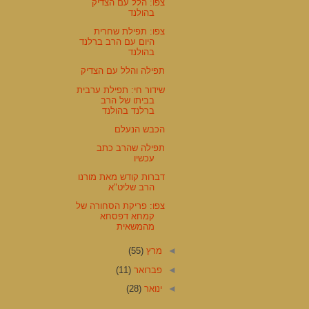
צפו: הלל עם הצדיק
בהולנד
צפו: תפילת שחרית
היום עם הרב ברלנד
בהולנד
תפילה והלל עם הצדיק
שידור חי: תפילת ערבית
בביתו של הרב
ברלנד בהולנד
הכבש הנעלם
תפילה שהרב כתב
עכשיו
דברות קודש מאת מורנו
הרב שליט"א
צפו: פריקת הסחורה של
קמחא דפסחא
מהמשאית
◄
מרץ
(55)
◄
פברואר
(11)
◄
ינואר
(28)