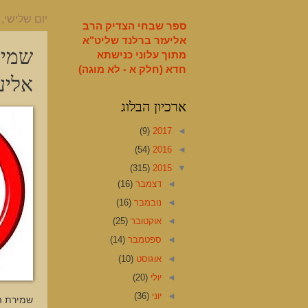
English
יום שלישי, 28 באפריל 2015
ספר שבחי הצדיק הרב
אליעזר ברלנד שליט"א
שמיר
מתוך עלוני כנישתא
חדא (חלק א - לא מוגה)
אליע
ארכיון הבלוג
(9)
2017
◄
(54)
2016
◄
(315)
2015
▼
◄
דצמבר
(16)
◄
נובמבר
(16)
◄
אוקטובר
(25)
◄
ספטמבר
(14)
◄
אוגוסט
(10)
◄
יולי
(20)
◄
יוני
(36)
שמירת הל