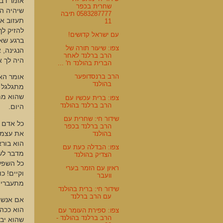
אומר רבי
שחרית בכפר
שיהיה ה
0583287777 תיבה
תעזוב או
11
להזיק לך
עם ישראל קדושים!
ברגע שאת
צפו: שיעור תורה של
הנגינה, 
הרב ברלנד לאחר
היה לך א
הברית בהולנד ח' ...
הרב ברנסדופער
אומר האר
בהולנד
מתגלגל ב
שהוא מתג
צפו: ברית עכשיו עם
הרב ברלנד בהולנד
היום.
שידור חי: שחרית עם
כל אדם 
הרב ברלנד בכפר
את עצמו
בהולנד
הוא בור
צפו: הבדלה כעת עם
מדבר לשו
הצדיק בהולנד
כל השפע 
ראיון עם הזמר בערי
וקיים! כ
וועבר
מתעברים
שידור חי: ברית בהולנד
עם הרב ברלנד
אם אנשים
הוא ככה.
צפו: ספירת העומר עם
הרב ברלנד בהולנד -
שהוא יבו