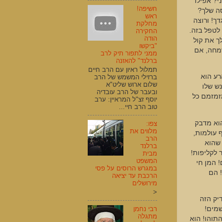
י? אפילו
חשיפה!
סה שלך?
ראש
ך! ורוצה
מחלקת
 לטפל בזה.
החקירה
הודה
לך את קול
"ביקשו
שמחה, אם
ממני לתפור תיק לרב
ברלנד" להאזנה
תמלול ראיון עם הרב חיים
רע הוא
ברזילי המשמש של הרב
שלום ארוש שליט"א
נש שלו
ובעבר של הרב עובדיה
מזמזמם כל
יוסף זצ"ל המראיין: ערב
טוב הרב חיי...
וא מדבק
צפו:
מלווים את
 עולמות,
הרב
 שהוא
ברלנד
 לקליפות!
מבית
המשפט
 המן חי
במגרש הרוסים על פסי
! הם
הרכבת עד יציאה
מירושלים
<
יק הזה
רבי נחמן
שמים!
מתגלה
התוהו! הוא