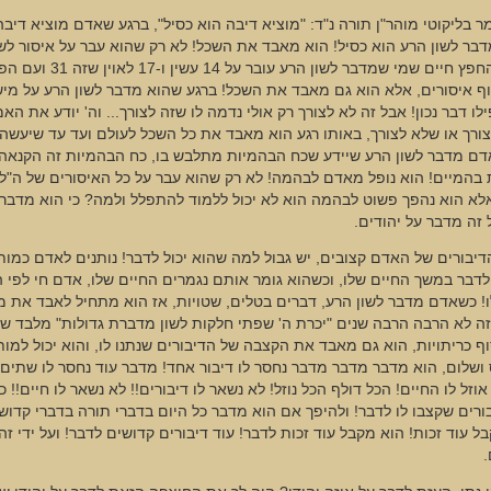
ר בליקוטי מוהר"ן תורה נ"ד: "מוציא דיבה הוא כסיל", ברגע שאדם מוציא דיבה
ר לשון הרע הוא כסיל! הוא מאבד את השכל! לא רק שהוא עבר על איסור לשו
שאומר החפץ חיים שמי שמדבר לשון הרע 
וף איסורים, אלא הוא גם מאבד את השכל! ברגע שהוא מדבר לשון הרע על מיש
ילו דבר נכון! אבל זה לא לצורך רק אולי נדמה לו שזה לצורך... וה' יודע את האמ
ורך או שלא לצורך, באותו רגע הוא מאבד את כל השכל לעולם ועד עד שיעשה
דם מדבר לשון הרע שיידע שכח הבהמיות מתלבש בו, כח הבהמיות זה הקנאה
 בהמיים! הוא נופל מאדם לבהמה! לא רק שהוא עבר על כל האיסורים של ה"לא
אלא הוא נהפך פשוט לבהמה הוא לא יכול ללמוד להתפלל ולמה? כי הוא מדבר 
זה מדבר על יהודים.
יבורים של האדם קצובים, יש גבול למה שהוא יכול לדבר! נותנים לאדם כמות
לדבר במשך החיים שלו, וכשהוא גומר אותם נגמרים החיים שלו, אדם חי לפי ה
! כשאדם מדבר לשון הרע, דברים בטלים, שטויות, אז הוא מתחיל לאבד את מ
ה לא הרבה הרבה שנים "יכרת ה' שפתי חלקות לשון מדברת גדולות" מלבד שה
וף כריתויות, הוא גם מאבד את הקצבה של הדיבורים שנתנו לו, והוא יכול למות
ושלום, הוא מדבר מדבר מדבר נחסר לו דיבור אחד! מדבר עוד נחסר לו שתים! 
אוזל לו החיים! הכל דולף הכל נוזל! לא נשאר לו דיבורים!! לא נשאר לו חיים!! כ
ורים שקצבו לו לדבר! ולהיפך אם הוא מדבר כל היום בדברי תורה בדברי קדוש
ל עוד זכות! הוא מקבל עוד זכות לדבר! עוד דיבורים קדושים לדבר! ועל ידי ז
.