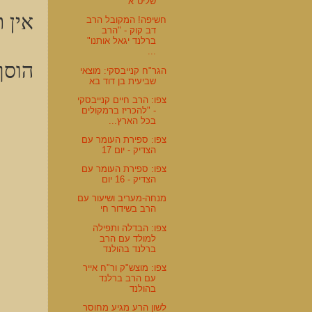
שליט"א
אין ת
חשיפה! המקובל הרב
דב קוק - "הרב
ברלנד יגאל אותנו"
...
הוסף
הגר"ח קנייבסקי: מוצאי
שביעית בן דוד בא
צפו: הרב חיים קנייבסקי
- "להכריז ברמקולים
בכל הארץ...
צפו: ספירת העומר עם
הצדיק - יום 17
צפו: ספירת העומר עם
הצדיק - 16 יום
מנחה-מעריב ושיעור עם
הרב בשידור חי
צפו: הבדלה ותפילה
למולד עם הרב
ברלנד בהולנד
צפו: מוצש"ק ור"ח אייר
עם הרב ברלנד
בהולנד
לשון הרע מגיע מחוסר