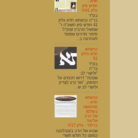
חדא -
חודש סיון
גליון 41!!!
בס"ד
בר"ה כנישתא חדא גליון
41 חודש סיון תשע"ה ר'
שמואל הורביץ זצוק"ל
סיפור מדהים שסופר
לאחרונה ב...
כנישתא
חדא גיליון
61
בס"ד
בר"ה
"וּלְיִשְׁרֵי לֵב
שִׂמְחָה" דרשו חכמים על
הפסוק, "אוֹר זָרֻעַ לַצַּדִּיק
וּלְיִשְׁרֵי לֵב ש...
כנישתא
חדא -
מהנעשה
בעולמו
של הרב
אליעזר
ברלנד - גליון 17!!!
שבוע של הרב בקזבלנקה
כמעט כל חודש תשרי