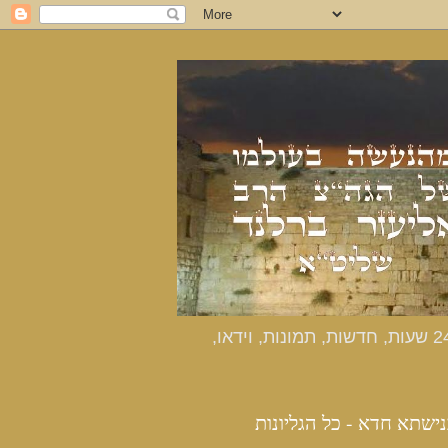
כנישתא חדא - האתר הרשמי מהנעשה בעולמו של הרב אליעזר ברלנד שליט"א - דיווחים שוטפים 24 שעות, חדשות, תמונות, וידאו,
נישתא חדא - כל הגליונות