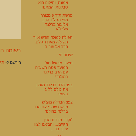
אמונה, ותיקונו הוא
סבלנות והמתנה
פרשת תזריע מצורה
מפי הגה"צ הרב
אליעזר ברלנד
שליט"א
תפילה למולד חודש אייר
תשע"ה מאת הגה"צ
הרב אליעזר ב...
רשומה חד
שידור חי
הירשם ל-
תגוב
תיעוד מרגש! חול
המועד פסח תשע"ה
עם הרב ברלנד
בהולנד!
צפו: הרב ברלנד מזמין
את כולם לל"ג
בעומר
צפו: הבדלה מוצ"ש
פרשת שמיני עם הרב
ברלנד בהולנד
"וקרב פזורינו מבין
הגויים... והביאנו לציון
עירך בר...