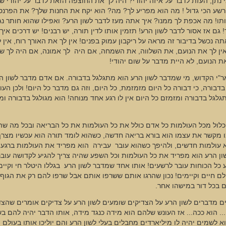
 נתן, העזת לדבר על איזה יהודי? היה לך את החוצפה הזאת לדבר על יהודי שנ
רשע הכי גדול ! מה הוא מפריע לך? מה? הוא יקח את החנות שלך? את הפרנ
תו! מה אכפת לך ממנו? איך אתה מעז לדבר לשון הרע? ואפילו שהוא חותר נגד
! גם אז אסור לדבר לשון הרע! תזמין אותו לדין תורה, יש רבנים! יש דרכים איך
ה נכשל בדיבור זה מראה על ריקבון עמוק בפנים! אין לך את האורך רוח, אין 
אין לך את הנועם, את השלווה, את השמחה, אם היה לך אמונה, אם היה לך 
ת הנועם, לא היית מדבר על שום יהודי!
"י הקדוש, מי שמדבר לשון הרע הוא מתגלגל בדבורה. אם אדם מדבר לשון ה
דבורה, כי דבורה כל היום מזמזמת, כל היום, וזה גם מדבר כל היום! ולכן העו
לגל בדבורה ומזמזם כל היום אין לו רגע אחד מנוחה! הוא מגולגל בדבורה ו
כלול מכל העולמות כל אדם כולל את כל העולמות את כל הבריאה ובכל מה שה
 מקשר את עצמו הוא בורא בריאה חדשה, כשהוא לומד תורה הוא עכשיו מצרף
א עולמות חדשים, ולהיפך כשהוא עובר עבירה הוא מפריד את העולמות ברגע
ן הרע הוא מפריד את כל העולמות וכל השפע שהיה צריך להגיע לקדושה עובר
כל הכוחות עובר לרשעים! אותו אחד שמדבר לשון הרע בגללו היטלר חי וקיים!
ולם חיים וקיימים! נכון שהרגו אותם ששרפו אותם אבל שרפו להם רק את הגוף
 בכל דור במישהו אחר.
 מדברים לשון הרע על הצדיקים שומעים לשון הרע על צדיקים אומרים שהצד
.. הוא ככה... אז העונש שלהם הוא מידה כנגד מידה, אותו הדבר יהיה להם ב
א לשמים יהיה לו מיליארדים מחבלים בעלי לשון הרע והם יוליכו אותו בעולם 