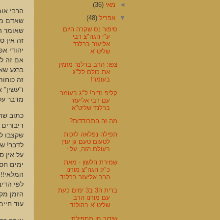
◄
מאי
(36)
הרבי אומ
▼
אפריל
(48)
שאדם מדב
סיפור נס שקרה היום
ע"י הגה"צ רבי
זה אין ס
אליעזר ברלנד
יהודי אפ
שליט"א
אם זה לצ
צפו: הרב ברלנד מזמין
ברגע שא
את כולם לל"ג
בעומר!
זה כוחות
ו"עשין" 
קליפ נדיר! ל"ג בעומר
מדבר על 
עם רבי אליעזר
ברלנד שליט"א
כתוב שהד
מה זה התבודדות?
דיבורים 
תפילה נפלאה לזכות
שקצבו לו
לטעום טעם גן עדן
לדבר! שז
בעולם הזה, על י...
על אין ס
שמירת הלשון - מאת
ימים חס 
כ"ק הגה"צ מורנו
המלאי!! 
הרב אליעזר ברלנד...
לפי הדיב
ברית ה3 ב3 ימים כעת
הזמן מקב
עם מורנו הרב
עוד חיים
שליט"א בהולנד
שידור חי מתפילת