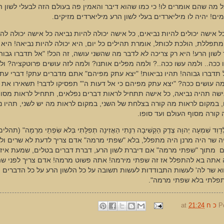
ל מה שהם אומרים לו! כי כמו שהוא דיבר והאמין פה בעולם הזה לבעלי לשון ה
ים! יהיה לו מיליארדים בעלי לשון הרע מיליארדים מזיקים.
ל אישה יכולים להיות נביאים, כל אישה יכולה להיות נביאה כל אישה יכולה להי
תפללת, הולכת לכותל, אומרת תהילים כל יום, היא יכולה להיות נביאה! היא 
לשון הרע! היא רק צריכה לא לדבר מה שהשני עושה, זה הכל! "אל תדברו גבוה
ככה.. ולמה עשו ככה..? ולמה מפלים אותנו? ולמה לזה עושים פרוטקציה? ולז
תדברו גבוהה! תהיו נביאות! "יצא עתק מפיהם" אתם מדברים עתק! דברי עת
ה עושים ככה? "יצא עתק מפיהם כי אל דעות ה'" תפסיקו לדבר! תשאירו את ה
ישה תהיה נביאה, כל אישה תתחיל לראות דברים נפלאים, תתחיל לראות מסו
, במקום לראות מה קורה בצלחת של השני, במקום לראות מה יש לשני, תהיו נ
קורה מסוף העולם ועד סופו.
לְדָוִד שִׁמְעָה יְהוָה צֶדֶק הַקְשִׁיבָה רִנָּתִי הַאֲזִינָה תְפִלָּתִי בְּלֹא שִׂפְתֵי מִרְמָה" (תהל
ה שר היה מרנן היה מתפלל, בלא "שפתי מרמה" אדם צריך לדעת לא שרים ול
 מתוך "שפתי מרמה" אם דיברת לשון הרע, דברת דברים בטלים, שמעת איזה 
ה אתה בא להתפלל אז זה שפתי מירמה! אתה פשוט מרמה! אדם צריך לפני ש
א שר לה' לעשות התבודדות לעשות תשובה על כל הלשון הרע על כל הדברים 
תפלתי בלא שפתי מרמה".
P
כ ח
21:24
at