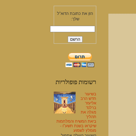
הזן את כתובת הדוא"ל
שלך:
רשומות פופולריות
בשיעור
חדש הרב
אליעזר
ברלנד
מגלה את
תהליך
ביאת המשיח והמלחמות
שיקראו בשנת תשע"ו -
מומלץ לשמוע
השיעור הועלה אתמול