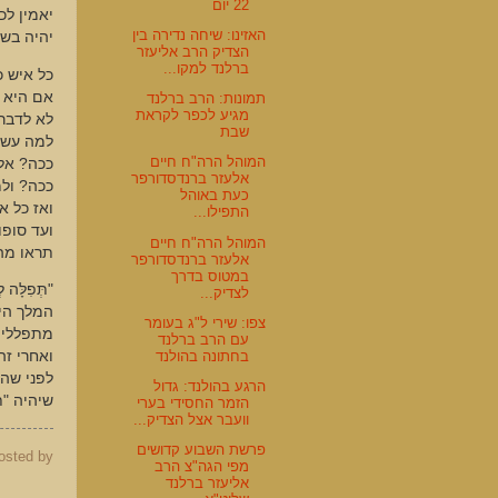
22 יום
יאמין לכ
האזינו: שיחה נדירה בין
יהיה בשמ
הצדיק הרב אליעזר
ברלנד למקו...
כל איש כ
אם היא מ
תמונות: הרב ברלנד
מגיע לכפר לקראת
לא לדבר 
שבת
למה עשו 
המוהל הרה"ח חיים
ככה? אל 
אלעזר ברנדסדורפר
ככה? ולמ
כעת באוהל
ואז כל א
התפילו...
ועד סופו
המוהל הרה"ח חיים
תראו מה 
אלעזר ברנדסדורפר
במטוס בדרך
"תְּפִלָּה 
לצדיק...
המלך הי
צפו: שירי ל"ג בעומר
מתפללים
עם הרב ברלנד
בחתונה בהולנד
ואחרי ז
לפני שהו
הרגע בהולנד: גדול
שיהיה "
הזמר החסידי בערי
וועבר אצל הצדיק...
פרשת השבוע קדושים
osted by
מפי הגה"צ הרב
אליעזר ברלנד