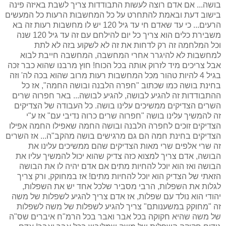
בושה... אם אדם רוצה לעשות התבודדות צריך לשבת באיזה פינה
בישוב דעת ובאמת להתחרט על כל המחשבות הרעות כל המעשים
הרעים... כי עד שאדם חי עד גיל 120 יש לו מחשבות רעות זה בא
משבירת כלים הוא צריך כל יום להילחם עם זה עד גיל 120 שנה
וכל המלחמה זה רק לדחות את זה לא לשקוע בזה לא לתת
למחשבות לא להיגרר אחרי המחשבה, המחשבה חייבת לבוא
אבל צריכים מיד לזרוק אותה בכל הכוח! חוץ מרבנו שהוא כבר זכה
בגיל 4 להיות טהור מכל המחשבות רעות מרוב שהוא בכה לה' וזה
בחינת בושה כמו שכתוב "חפרה הלבנה ובושה החמה", אז כל
ההתבודדות זה להגיע לבושה, להגיע לבושה... באר חפרוה שרים
השרים הצדיקים ממשיכים עלינו בושה. כל העבודה של הצדיקים
זה להמשיך עלינו בושה "חפרוה שרים כרוה נדיבי עם" אז ע"י
הצדיקים זוכים לחפרה הלבנה ובושה החמה שאפילו החמה אפילו
הצדיקים בחינת חמה הם גם מרגישים בושה מהקב"ה... אז השרים
זה שרי אלפים שרי מאות הצדיקים שהם ממשיכים עלינו את
הבושה, אדם צריך למצוא כזה צדיק שהוא יכול להמשיך עליו את
הבושה ואז הוא יוכל להחיות מתים אם אדם יהיה לו את הבושה
הזאתי של הצדיק הוא יוכל להחיות מתים! אז במחוקק, ורק צריך
לגלות את השפלות, הרבי מסביר שלכל אחד יש את השפלות,
יהודי הוא נולד עם שפלות, אז אדם צריך להגיע לשפלות של משה
זה "מחוקק במשענותם" צריך להגיע לשפלות של משה לשפלות
של משה שהיא חקוקה בכל אבר ואבר בכל הרמ"ח איברים שס"ה