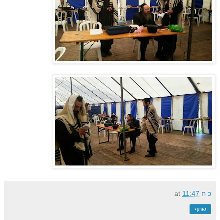
כ ח
11:47
at
שתף