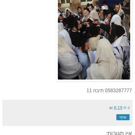
0583287777 תיבה 11
כ ח
8:19
at
שתף
אין תגובות: