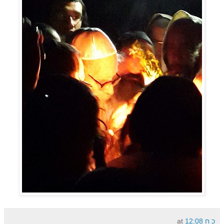
כ ח
12:08
at