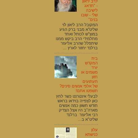
לרב ליאון
- "תדאג
לישיבה
שלי - שובו
בנים"
המקובל הרב ליאון לוי
שליט''א מבני ברק הגיע
במוצ''ש לכותל ואחד
מתלמידי הרב ביקש ממנו
שיתפלל שהרב אליעזר
ברלנד יחזור לארץ ...
בית
המקדש
יורד
משמים או
חזון
תעתועים
של אלפי אנשים סינים?
תשפטו אתם!
לבעלי אינטרנט כשר לחץ
כאן לצפייה בוידאו בראש
חודש חשוון כמה אנשים
מארה"ב היו אצל הצדיק
רבי אליעזר ברלנד
שליט"א ב...
עלון
כנישתא