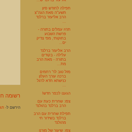
תפילה לחודש סיון
תשע"ה מאת הגה"צ
הרב אליעזר ברלנד
...
תהיו עמלים בתורה -
פרשת השבוע
בחוקותי, מפי צדיק
יס...
הרב אליעזר ברלנד
עלילה - בקודים
בתורה - מאת הרב
מת...
מזל טוב לר' רחמים
ברכה עורך העלון
כנישתא חדא לרגל
...
הגענו לכפר חדש!
רשומה חד
צפו: שחרית כעת עם
הרב ברלנד בהולנד
הירשם ל-
תגוב
תפילת שחרית עם הרב
ברלנד בשידור חי
מהולנד
צפו: שיעור של מורנו