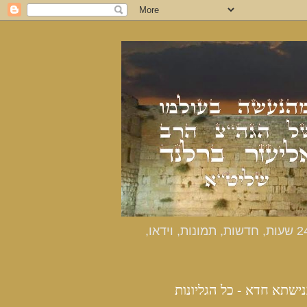
כנישתא חדא - האתר הרשמי מהנעשה בעולמו של הרב אליעזר ברלנד שליט"א - דיווחים שוטפים 24 שעות, חדשות, תמונות, וידאו,
נישתא חדא - כל הגליונות