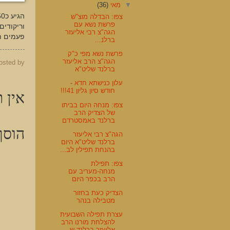
▼
מאי
(36)
צפו: הבדלה מוצ"ש
פרשת נשא עם
הגה"צ רבי אליעזר
פעמים תי
ברלנ...
פרשת נשא מפי כ"ק
הגה"צ הרב אליעזר
osted by
ברלנד שליט"א
עלון כנישתא חדא -
אין ת
חודש סיון גליון 41!!!
צפו: מנחה היום בביתו
של הצדיק הרב
ברלנד באמסטרדם
הוסף
הגה"צ רבי אליעזר
ברלנד שליט"א היום
בהנחת תפילין לב...
צפו: תפילת
מנחה-מעריב עם
הרב בכפר היום
הצדיק כעת בחזור
מטבילה בנהר
עצרת תפילה השבועית
להצלחת מורנו הרב
אליעזר ברלנד ש...