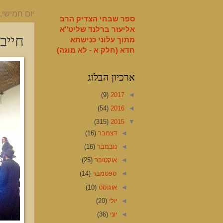
English
יום חמישי, 7 במאי 015
ספר שבחי הצדיק הרב
אליעזר ברלנד שליט"א
חייב
מתוך עלוני כנישתא
חדא (חלק א - לא מוגה)
ארכיון הבלוג
(9)
2017
◄
(54)
2016
◄
(315)
2015
▼
◄
דצמבר
(16)
◄
נובמבר
(16)
◄
אוקטובר
(25)
◄
ספטמבר
(14)
◄
אוגוסט
(10)
◄
יולי
(20)
◄
יוני
(36)