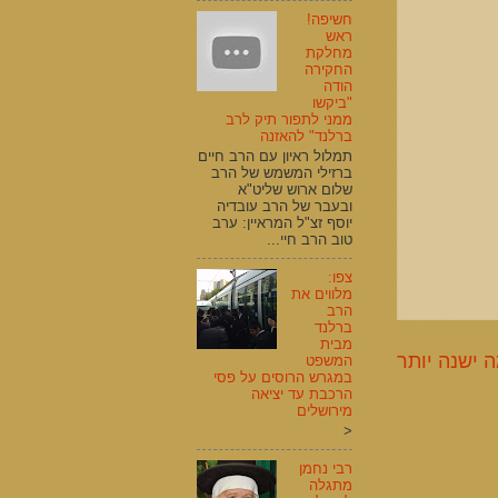
חשיפה!
ראש
מחלקת
החקירה
הודה
"ביקשו
ממני לתפור תיק לרב
ברלנד" להאזנה
תמלול ראיון עם הרב חיים
ברזילי המשמש של הרב
שלום ארוש שליט"א
ובעבר של הרב עובדיה
יוסף זצ"ל המראיין: ערב
טוב הרב חיי...
צפו:
מלווים את
הרב
ברלנד
מבית
 ישנה יותר
המשפט
במגרש הרוסים על פסי
הרכבת עד יציאה
מירושלים
<
רבי נחמן
מתגלה