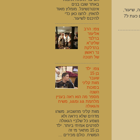
באתר שובו בנים
אינטרנשיונל. מומלץ מאוד
ה, שיעור,
להאזין. לחצו כאן כדי
וריקודים עד הבוקר, אך הרב לא חש בטוב וכרגע הוא נח בביתו. כל עם ישראל מצטרפים כעת ל7
להיכנס לשיעור.
צפו: הרב
אליעזר
ברלנד
שליט"א
בהדלקת
נר ראשון
של חנוכה
צפו: ילד
בן 15
שעבר
מוות קליני
בסוכות
השנה
מספר מה הוא ראה בעניין
מלחמת גוג ומגוג, משיח
והגאולה
מוות קליני מהשבוע. משהו
מדהים שלא ניראה ולא
נשמע כל שלביי הגאולה
לפרטים אמיתי ביותר. ילד
בן 15 מתאר מי זה
המשיח. כולם מכירים ...