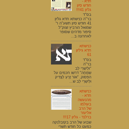
חדא -
חודש סיון
גליון 41!!!
בס"ד
בר"ה כנישתא חדא גליון
41 חודש סיון תשע"ה ר'
שמואל הורביץ זצוק"ל
סיפור מדהים שסופר
לאחרונה ב...
כנישתא
חדא גיליון
61
בס"ד
בר"ה
"וּלְיִשְׁרֵי לֵב
שִׂמְחָה" דרשו חכמים על
הפסוק, "אוֹר זָרֻעַ לַצַּדִּיק
וּלְיִשְׁרֵי לֵב ש...
כנישתא
חדא -
מהנעשה
בעולמו
של הרב
אליעזר
ברלנד - גליון 17!!!
שבוע של הרב בקזבלנקה
כמעט כל חודש תשרי