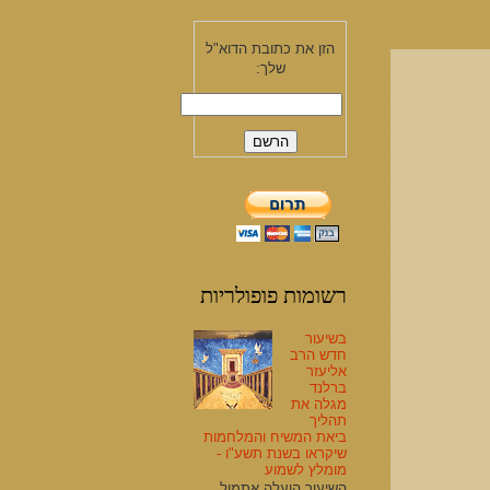
הזן את כתובת הדוא"ל
שלך:
רשומות פופולריות
בשיעור
חדש הרב
אליעזר
ברלנד
מגלה את
תהליך
ביאת המשיח והמלחמות
שיקראו בשנת תשע"ו -
מומלץ לשמוע
השיעור הועלה אתמול