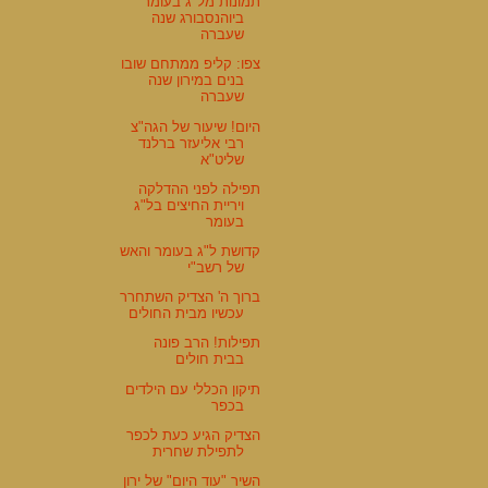
תמונות מל"ג בעומר
ביוהנסבורג שנה
שעברה
צפו: קליפ ממתחם שובו
בנים במירון שנה
שעברה
היום! שיעור של הגה"צ
רבי אליעזר ברלנד
שליט"א
תפילה לפני ההדלקה
ויריית החיצים בל"ג
בעומר
קדושת ל"ג בעומר והאש
של רשב"י
ברוך ה' הצדיק השתחרר
עכשיו מבית החולים
תפילות! הרב פונה
בבית חולים
תיקון הכללי עם הילדים
בכפר
הצדיק הגיע כעת לכפר
לתפילת שחרית
השיר "עוד היום" של ירון