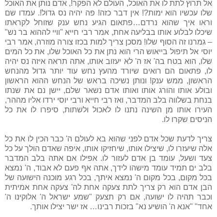
אל תרוץ לתת לו את האוכל, העולם לא הפקר!, אדם נותן את האוכל
שלו עכשיו הוא ימות?! אין דבר כזה! פה יהיה נס גדול!. עמדו שם
וראו איך שהוא נרדם…פתאום הגיע נחש ענק שזוחל לקראתו
שיכלו לבלוע אותו בבליעה אחת, אמר רבי חייא "וויי לההוא בר נש"
– גמרנו זה הסוף שלו! מסכן צריך למות בכזו צורה מוזרה, אמר רבי
יוסי אל תיפול בייאוש הרי הוא נתן את כל האוכל שלו, את כל המים
שלו, הוא בטח בה' אז ה' לא יעזוב אותו, אתה תראה איזה נס יהיה
לו, פתאום הם רואים שיורד מהעץ נחש עוד יותר גדול מהנחש
הראשון, ממש ענק! ונותן נשיכה בראש של הנחש ההוא הראשון
ובולע אותו והורג אותו ואותו אדם נשאר שלם, יישן נם את שנתו
בנחת בשלווה בלב המדבר, ואז רבי חייא ורבי יוסי ירדו אליו מההר,
העירו אותו מן השינה נתנו לו לאכול ולשתות, סיפרו לו את כל
הניסים שקרו לו.
צריך לדעת שכל אדם לפני שהוא בא לעולם ה' כבר הכין לו את כל
אלה שיעזרו לו, שיצילו אותו, שיחזיקו אותו, איפה שאדם הולך על כל
צעד ושעל, עומד בן אדם לעזור לו. אפילו אם אתה בלב המדבר
בלב ים תמיד עומד מישהו לידך, אתה אף פעם לא אבוד, ה' נמצא
בכל מקום, בכל מקום ה' נמצא איתך, בכל רגע מוכנה הישועה של
הבן אדם הוא רק צריך לתת צעקה אחת לה' צעקה אחת אמיתית
וכבר תהיה לו ישועה, אם רק תצעק "שמע ישראל ה' אלוקינו ה'
אחד" "אנא ה' הושיע נא" בזכות רבינו… אז ישר יצילו אותך.