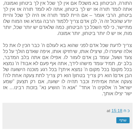
התורה, הביטחון בא משכל! אם אין לך שכל אין לך ביטחון ואמונה,
אתה לומד תורה אז יש לך ביטחון, אתה לא לומד תורה אז אין לך
ביטחון, הרבי אומר – אם היית לומד תורה אז היה לך שכל והיית
יודע שהכול זה ה', לכן אדם צריך ללמוד הרבה גמרא ואז המוח שלו
מתיישר, כי לפי השכל כך הביטחון. כמה שלאדם יש יותר שכל, יותר
מוח, אז יש לו יותר ביטחון, יותר אמונה.
צריך לדעת שכל אדם לפני שהוא בא לעולם ה' כבר הכין לו את כל
אלה שיעזרו לו, שיצילו אותו, שיחזיקו אותו, איפה שאדם הולך על כל
צעד ושעל, עומד בן אדם לעזור לו. אפילו אם אתה בלב המדבר,
בלב ים, תמיד עומד מישהו לידך, אתה אף פעם לא אבוד! ה' נמצא
בכל מקום! בכל מקום ה' נמצא איתך! בכל רגע מוכנה הישועה של
הבן אדם! הוא רק צריך בטחון! הוא רק צריך לתת צעקה אחת לה'!
צעקה אחת אמיתית וכבר תהיה לו ישועה, אם רק תצעק "שמע
ישראל ה' אלוקינו ה' אחד" "אנא ה' הושיע נא" בזכות רבינו… אז
ישר יצילו אותך.
כ ח
15:18
at
שתף