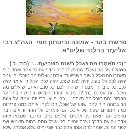
פרשת בהר - אמונה וביטחון מפי הגה"צ רבי
אליעזר ברלנד שליט"א
"וְכִי תֹאמְרוּ מַה נֹּאכַל בַּשָּׁנָה הַשְּׁבִיעִת…" (כה', כ')
השאלה של מה נאכל? מה נשתה? זה רודף את כל אחד ואחד, "וכי
תאמרו מה נאכל בשנה השביעית" אתם שואלים מה נאכל? ה' אמר
יהיה לכם כל טוב!, יהיה לכם שפע, יהיה לכם הכול ה' אומר יהיה
לכם כל טוב, ה' מבטיח שיהיה לכם כל טוב, ואתם שואלים מה
נאכל…זה אמונה בה' ?!. מביא הזוהר הקדוש בפרשת בהר על
הפסוק "מה נאכל מה נשתה" – רבי חייא ורבי יוסי עמדו על איזה
הר גבוהה היה להם שפע של אוכל, הם לקחו איתם כמה פרידות
כמה חמורים שפע של אוכל, הם עומדים על ההר ורואים דבר
מזעזע, הם רואים שני אנשים הולכים בלב המדבר שמצאו איזה
אדם שטעה בדרך ושכב יומיים בלי אוכל גוסס בחום השמש שני
לפני המוות, אומר להם אותו אדם כבר שני ימים שלא אכלתי, שלא