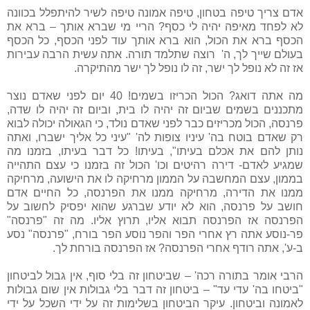
אדם צריך טיפה בטחון, טיפה אמונה טיפה לשיר להיתפלל בכוונה
לא לפחד מאיפה יהיה לי כסף? הריי מי שברא אותך – ברא את
הכסף ברא את הכול, הוא ברא אותך עוד לפני הכסף, כל הכסף
בעולם שייך לך, ה' רוצה שתלמד תורה. אתה עשית הרבה עבירות
אז זה לא נופל לך ישר, זה לו נופל לך ישר מהתיקרה.
מה אתה דואג? הכול הכריזו בשמים! 40 יום לפני שאדם נוצר
מתכננים בשמים שביום זה יהיה לו בית, וביום זה יהיה לו שדה,
פרנסה, הכול מכריזים כבר לפני שאדם נולד, כי הגאולה יכולה לבוא
רק שאדם בוטח בה' עיניו צופות לה' "עיני כל אליך ישברו, ואתה
נותן להם את אכלם בעיתו", בעיתו! כל דבר בעיתו, בזמנו מה
שמגיע לאדם- דירה רהיטים וכו' הכול זה בזמנו כי עצם התהייה
בממון, עצם המחשבה על הממון מרחיקה לו את הישועה, מרחיקה
ממנו את הדירה, מרחיקה ממנו את הפרנסה, כל החיים אדם
חושב על פרנסה, הוא לא יודע שברגע שהוא יפסיק לחשוב על
הפרנסה אז הפרנסה תבוא אליו, תרוץ אליו. מה זה "פרנסה"
פר-נוסע אתה רץ אחרי הפר והפר נוסע הפר בורח, "פרנסה" נסע
ב-ע', אתה רודף אחרי הפרנסה? אז הפרנסה בורחת לך.
הרבי אומר בתורה רכה' – שביטחון זה בלי סוף, אין גבול לביטחון
"ביטחו בה' עדי עד" – ביטחון זה דבר בלי גבולות אין שום גבולות
לאמונה וביטחון. עיקר הביטחון בשלימות זה על ידי השכל על ידי