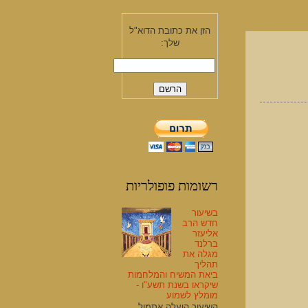
הזן את כתובת הדוא"ל
שלך:
רשומות פופולריות
בשיעור
חדש הרב
אליעזר
ברלנד
מגלה את
תהליך
ביאת המשיח והמלחמות
שיקראו בשנת תשע"ו -
מומלץ לשמוע
השיעור הועלה אתמול