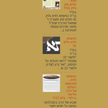
חדא -
חודש סיון
גליון 41!!!
בס"ד
בר"ה כנישתא חדא גליון
41 חודש סיון תשע"ה ר'
שמואל הורביץ זצוק"ל
סיפור מדהים שסופר
לאחרונה ב...
כנישתא
חדא גיליון
61
בס"ד
בר"ה
"וּלְיִשְׁרֵי לֵב
שִׂמְחָה" דרשו חכמים על
הפסוק, "אוֹר זָרֻעַ לַצַּדִּיק
וּלְיִשְׁרֵי לֵב ש...
כנישתא
חדא -
מהנעשה
בעולמו
של הרב
אליעזר
ברלנד - גליון 17!!!
שבוע של הרב בקזבלנקה
כמעט כל חודש תשרי