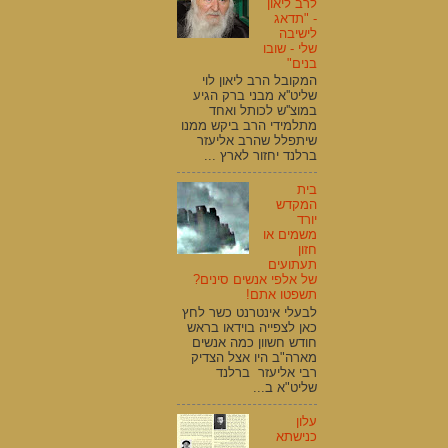
לרב ליאון
- "תדאג
לישיבה
שלי - שובו
בנים"
המקובל הרב ליאון לוי
שליט''א מבני ברק הגיע
במוצ''ש לכותל ואחד
מתלמידי הרב ביקש ממנו
שיתפלל שהרב אליעזר
ברלנד יחזור לארץ ...
בית
המקדש
יורד
משמים או
חזון
תעתועים
של אלפי אנשים סינים?
תשפטו אתם!
לבעלי אינטרנט כשר לחץ
כאן לצפייה בוידאו בראש
חודש חשוון כמה אנשים
מארה"ב היו אצל הצדיק
רבי אליעזר ברלנד
שליט"א ב...
עלון
כנישתא