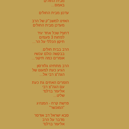
מבית החולים
באמס...
עדכון מבית החולים
האזינו למשב"ק של הרב
מעדכן מבית החולים
דחוף! שכל אחד יגיד
לפחות 3 פעמים
תיקון הכללי על הר...
הרב בבית חולים.
בבקשה כולם עכשיו
אומרים כמה תיקוני...
הרב מתתיהו גלזרסון
הגיע כעת למעונו של
הגה"צ רבי אל...
הזמרים האחים גת כעת
עם הגה"צ רבי
אליעזר ברלנד
שליט...
פרשת קרח - המנהיג
"המוכשר"
סבא ישראל דב אודסר
מדבר על הרב
אליעזר ברלנד