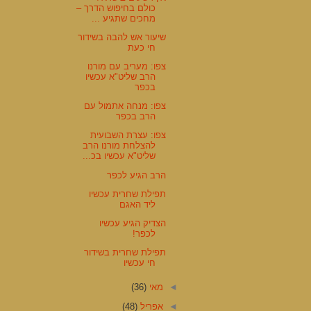
כולם בחיפוש הדרך –
מחכים שתגיע ...
שיעור אש להבה בשידור
חי כעת
צפו: מעריב עם מורנו
הרב שליט"א עכשיו
בכפר
צפו: מנחה אתמול עם
הרב בכפר
צפו: עצרת השבועית
להצלחת מורנו הרב
שליט"א עכשיו בכ...
הרב הגיע לכפר
תפילת שחרית עכשיו
ליד האגם
הצדיק הגיע עכשיו
לכפר!
תפילת שחרית בשידור
חי עכשיו
◄
מאי
(36)
◄
אפריל
(48)