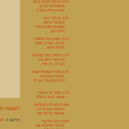
הרב ברלנד מחזק בחור
ממשפחת לבייב
שהגיע אליו היום ל...
הרב ברלנד כעת
בהולנד מחזק
משפחה שטסו אליו
היום לקב...
ברוך השם הכל ממשיך
כרגיל. הצדיק ימשיך
להיות איתנו ...
הרב יחיאל בוסי מנתניה
בפגישה היום עם
הגה"צ רבי אלי...
הרב אלדד שמואלי שהה
בשבת האחרונה
במחיצתו של הגה"צ
...
הרב עופר ארז מוסר
שיעור כעת בהולנד
עצרת תפילה להצלחת
רשומה חד
ורפואת הגה"צ רבי
אליעזר ברלנד של...
הירשם ל-
תגוב
מורנו הרב אליעזר
ברלנד שליט"א יצא