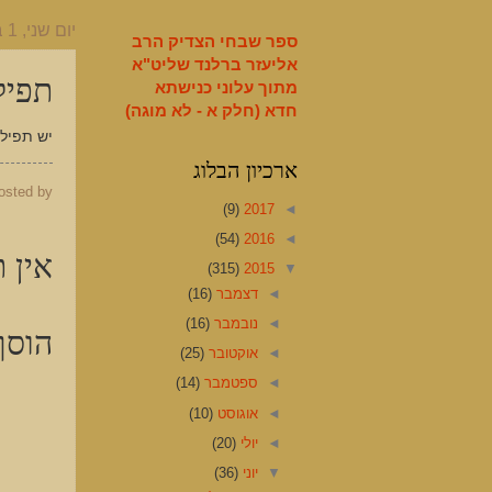
English
יום שני, 1 ביוני 2015
ספר שבחי הצדיק הרב
אליעזר ברלנד שליט"א
תפיל
מתוך עלוני כנישתא
חדא (חלק א - לא מוגה)
יש תפילת ש
ארכיון הבלוג
osted by
(9)
2017
◄
(54)
2016
◄
אין ת
(315)
2015
▼
◄
דצמבר
(16)
◄
נובמבר
(16)
הוסף
◄
אוקטובר
(25)
◄
ספטמבר
(14)
◄
אוגוסט
(10)
◄
יולי
(20)
▼
יוני
(36)