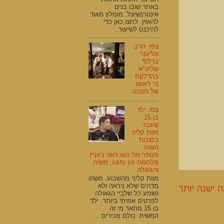
באתר שובו בנים
אינטרנשיונל. מומלץ מאוד
להאזין. לחצו כאן כדי
להיכנס לשיעור.
צפו: הרב
אליעזר
ברלנד
שליט"א
בהדלקת
נר ראשון
של חנוכה
צפו: ילד
בן 15
שעבר
מוות קליני
בסוכות
השנה
מספר מה הוא ראה בעניין
מלחמת גוג ומגוג, משיח
והגאולה
מוות קליני מהשבוע. משהו
מדהים שלא ניראה ולא
 ישנה יותר
נשמע כל שלביי הגאולה
לפרטים אמיתי ביותר. ילד
בן 15 מתאר מי זה
המשיח. כולם מכירים ...