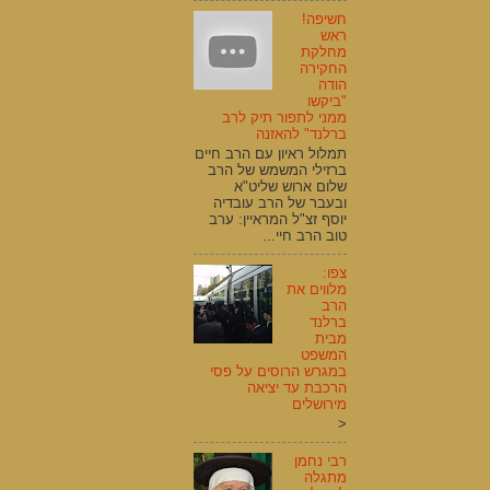
חשיפה!
ראש
מחלקת
החקירה
הודה
"ביקשו
ממני לתפור תיק לרב
ברלנד" להאזנה
תמלול ראיון עם הרב חיים
ברזילי המשמש של הרב
שלום ארוש שליט"א
ובעבר של הרב עובדיה
יוסף זצ"ל המראיין: ערב
טוב הרב חיי...
צפו:
מלווים את
הרב
ברלנד
מבית
המשפט
במגרש הרוסים על פסי
הרכבת עד יציאה
מירושלים
<
רבי נחמן
מתגלה