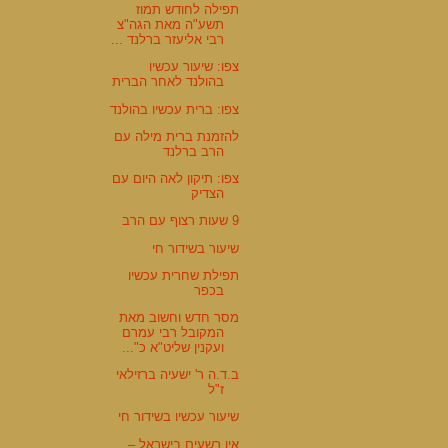
תפילה לחודש תמוז
תשע"ה מאת הגה"צ
רבי אליעזר ברלנד ...
צפו: שיעור עכשיו
בהולנד לאחר הברית
צפו: ברית עכשיו בהולנד
להזמנת ברית מילה עם
הרב ברלנד
צפו: תיקון לאה היום עם
הצדיק
9 שעות רצוף עם הרב
שיעור בשידור חי
תפילת שחרית עכשיו
בכפר
מסר חדש וחשוב מאת
המקובל רבי עמרם
ועקנין שליט"א כ"...
ב.ד.ה ר' ישעיה ברזילאי
ז"ל
שיעור עכשיו בשידור חי
אין רשעים בישראל –