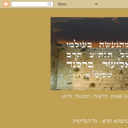
כנישתא חדא - האתר הרשמי מהנעשה בעולמו של הרב אליעזר ברלנד שליט"א - דיווחים שוטפים 24 שעות, חדשות, תמונות, וידאו,
נישתא חדא - כל הגליונות