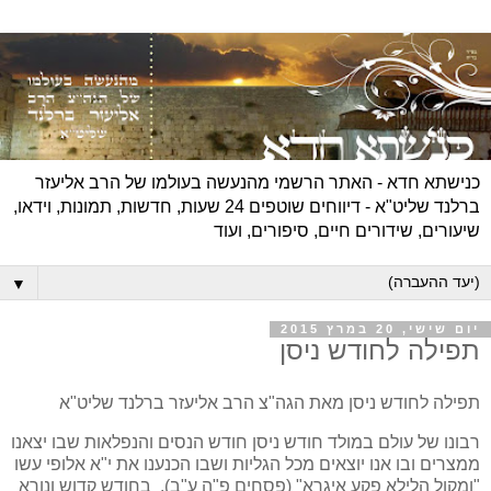
כנישתא חדא - האתר הרשמי מהנעשה בעולמו של הרב אליעזר
ברלנד שליט"א - דיווחים שוטפים 24 שעות, חדשות, תמונות, וידאו,
שיעורים, שידורים חיים, סיפורים, ועוד
▼
יום שישי, 20 במרץ 2015
תפילה לחודש ניסן
תפילה לחודש ניסן מאת הגה"צ הרב אליעזר ברלנד שליט"א
רבונו של עולם במולד חודש ניסן חודש הנסים והנפלאות שבו יצאנו
ממצרים ובו אנו יוצאים מכל הגליות ושבו הכנענו את י"א אלופי עשו
"ומקול הלילא פקע איגרא" (פסחים פ"ה ע"ב). בחודש קדוש ונורא