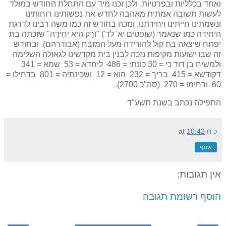
ואחד בכלליות ובפרטיות. ולכן זכנו מיד עם התחלת החודש במולד
לעשות תשובה אמתית מאהבה לחדש את נפשותינו רוחותינו
ונשמתינו חייתינו ויחידתנו, ונזכה בחודש זה כמו משה רבינו לדרגת
היחידה כמו שנאמר (שופטים יא' לד') "וְרַק הִיא יְחִידָה" שזכתה בת
יפתח שיצאה בת קול להורידה מעל המזבח (אבודרהם). ובחודש
זה שבו ישועות מקיפות נזכה לבנין בית מקדשינו לגאולה השלימה
ולמשיח בן דוד כי = 30 כונתי = 486 ליחדא = 53 שמא = 341
דקודשא = 415 בריך = 232 הוא = 12 ושכינתיה = 801 בדחילו =
60 ורחימו = 270 (סה"כ 2700).
התפילה נכתב בשנת תשע"ד
כ ח
10:42
at
שתף
אין תגובות:
הוסף רשומת תגובה