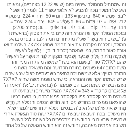
זה שמתחיל מהמולד שיהיה ביום (שישי 12:22 בצהריים), ומאותו
רגע של המולד נזכה להכניע י"א אלופי עשו = 11 ולומר (יהושע י'
י"ב): שֶׁמֶשׁ = 640 בְּגִבעוֹן = 133 דּוֹם = 50 וְיָרֵחַ = 224 בְּעֵמֶק =
212 אַיָּלוֹן = 97 וַיִּדּוֹם = 66 הַשֶּׁמֶשׁ = 645 וְיָרֵחַ = 224 עָמָד =
114 עַד = 74 יִקּוֹם = 156 גּוֹי = 19 אוֹיְבָיו = 36 (סה"כ 2700).
ובזכות המולד הקדוש והנורא הזה קיים בי את הפסוק (בראשית ו'
ג') "בְּשַׁגַּם הוּא בָשָׂר" שעי"ז מתייחדים חמה ולבנה, בפרט ברגע
המולד, והלבנה מקבלת את אור החמה שהוא 7X7X7 בשלמות ואז
אורה כאור החמה, כמו שנאמר (זכריה ד' ב') "וְגֻלָּהּ עַל רֹאשָׁהּ
וְשִׁבְעָה נֵרֹתֶיהָ עָלֶיהָ שִׁבְעָה וְשִׁבְעָה מוּצָקוֹת לַנֵּרוֹת אֲשֶׁר עַל רֹאשָׁהּ"
שהם 7X7X7 סוד "בְּשַׁגַּם הוּא בָשָׂר" שמשה מהתורה מניין והרי
משה כתוב 647 פעמים בתורה הקדושה ומה השאלה משה מן
התורה מניין? אלא שמשה זכה להאיר בשבעתיים כפול שבע שהם
שרש נשמתו הקדושה והנוראה, כי שרש נשמת משה שהיא 7X7X7
נעוצה בשרש נשמת אברהם שנאמר לו (בראשית יב' א') "וַיֹּאמֶר ה'
אֶל אַבְרָם לֶךְ לְךָ" = 343 = 7X7X7 (מגיד מישרים) שבהעלותו
לשמים ה' צר קלסתר פניו בקלסתר פני אברהם, כי משה רבינו
שהוציאנו ממצרים בחודש ניסן הוא חוֹדֶשׁ הנסים והנפלאות, חַדֵשׁ
מְחַדֵשׁ את עולמו של הקב"ה בנסים ונפלאות חדשים לגמרי שלא
היו מעולם, בכח השבעה שבעתיים 7X7X7 שזה סוד הגאולה אחרי
שבועיים שבעים כי בחודש זה מתכפרים כל העונות לכל העושה
תשובה אמתית מאהבה, וחודש זה הוא חודש הגאולה של כל אחד