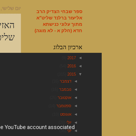
English
יום שלישי, 10 במרץ 2015
ספר שבחי הצדיק הרב
אליעזר ברלנד שליט"א
האזי
מתוך עלוני כנישתא
חדא (חלק א - לא מוגה)
שליט
ארכיון הבלוג
(9)
2017
◄
(54)
2016
◄
(315)
2015
▼
◄
דצמבר
(16)
◄
נובמבר
(16)
◄
אוקטובר
(25)
◄
ספטמבר
(14)
◄
אוגוסט
(10)
◄
יולי
(20)
◄
יוני
(36)