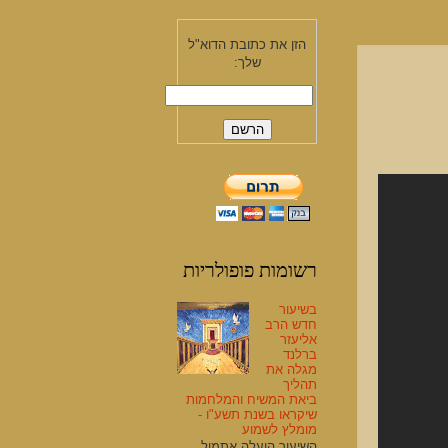
הזן את כתובת הדוא"ל
שלך:
רשומות פופולריות
בשיעור
חדש הרב
אליעזר
ברלנד
מגלה את
תהליך
ביאת המשיח והמלחמות
שיקראו בשנת תשע"ו -
מומלץ לשמוע
השיעור הועלה אתמול