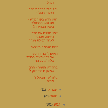
ויקהל
נהג יהודי למבקרי הרב
ברלנד בהולנד
ראיון חדש בקו המידע -
מה נהגו בברסלב
בעניין הבחירות?
צפו: מלווים את הרב
ביציאה מהכפר
לאחר תפילת מנחה
איום הגרעיני האיראני
האזינו לדברי ההספד
של רב אליעזר ברלנד
שליט"א על הר...
ברוך דיין האמת - הרב
שמעון חיררי זצוק"ל
גליון "אור הגאולה"
פורים
◄
פברואר
(11)
◄
ינואר
(28)
(301)
2014
◄