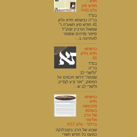
חדא -
חודש סיון
גליון 41!!!
בס"ד
בר"ה כנישתא חדא גליון
41 חודש סיון תשע"ה ר'
שמואל הורביץ זצוק"ל
סיפור מדהים שסופר
לאחרונה ב...
כנישתא
חדא גיליון
61
בס"ד
בר"ה
"וּלְיִשְׁרֵי לֵב
שִׂמְחָה" דרשו חכמים על
הפסוק, "אוֹר זָרֻעַ לַצַּדִּיק
וּלְיִשְׁרֵי לֵב ש...
כנישתא
חדא -
מהנעשה
בעולמו
של הרב
אליעזר
ברלנד - גליון 17!!!
שבוע של הרב בקזבלנקה
כמעט כל חודש תשרי