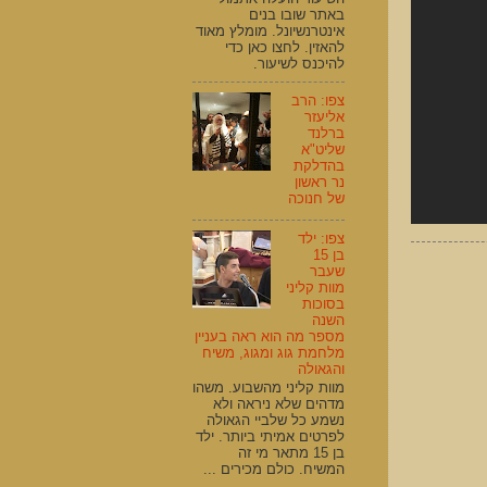
באתר שובו בנים
אינטרנשיונל. מומלץ מאוד
להאזין. לחצו כאן כדי
להיכנס לשיעור.
צפו: הרב
אליעזר
ברלנד
שליט"א
בהדלקת
נר ראשון
של חנוכה
צפו: ילד
בן 15
שעבר
מוות קליני
בסוכות
השנה
מספר מה הוא ראה בעניין
מלחמת גוג ומגוג, משיח
והגאולה
מוות קליני מהשבוע. משהו
מדהים שלא ניראה ולא
נשמע כל שלביי הגאולה
לפרטים אמיתי ביותר. ילד
בן 15 מתאר מי זה
המשיח. כולם מכירים ...