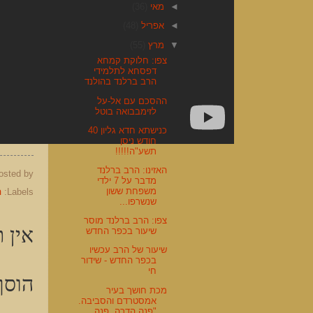
◄
מאי
(36)
◄
אפריל
(48)
▼
מרץ
(55)
צפו: חלוקת קמחא
דפסחא לתלמידי
הרב ברלנד בהולנד
ההסכם עם אל-על
לזימבבואה בוטל
כנישתא חדא גליון 40
חודש ניסן
תשע"ה!!!!!
האזינו: הרב ברלנד
osted by
מדבר על 7 ילדי
משפחת ששון
Labels:
ה
שנשרפו...
צפו: הרב ברלנד מוסר
אין ת
שיעור בכפר החדש
שיעור של הרב עכשיו
בכפר החדש - שידור
חי
הוסף
מכת חושך בעיר
אמסטרדם והסביבה.
"פנה הדרה, פנה