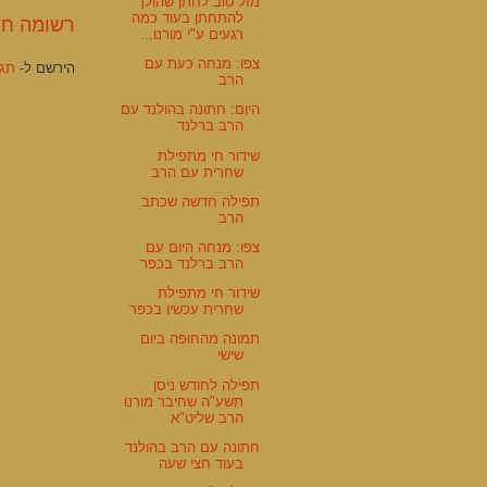
מזל טוב לחתן שהולך
להתחתן בעוד כמה
רשומה חד
רגעים ע"י מורנו...
צפו: מנחה כעת עם
הירשם ל-
תגוב
הרב
היום: חתונה בהולנד עם
הרב ברלנד
שידור חי מתפילת
שחרית עם הרב
תפילה חדשה שכתב
הרב
צפו: מנחה היום עם
הרב ברלנד בכפר
שידור חי מתפילת
שחרית עכשיו בכפר
תמונה מהחופה ביום
שישי
תפילה לחודש ניסן
תשע"ה שחיבר מורנו
הרב שליט"א
חתונה עם הרב בהולנד
בעוד חצי שעה