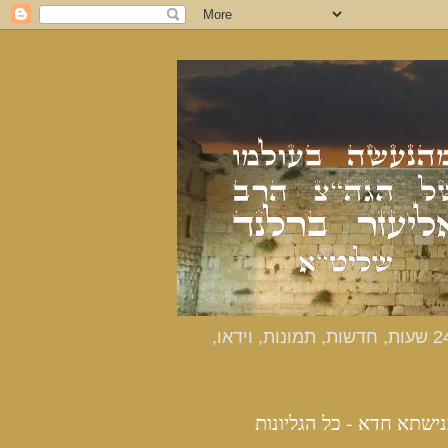
כנישתא חדא - האתר הרשמי מהנעשה בעולמו של הרב אליעזר ברלנד שליט"א - דיווחים שוטפים 24 שעות, חדשות, תמונות, וידאו,
נישתא חדא - כל הגליונות