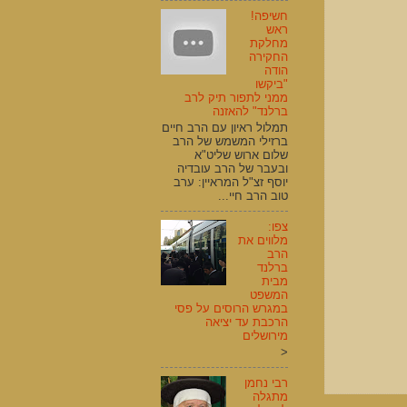
חשיפה!
ראש
מחלקת
החקירה
הודה
"ביקשו
ממני לתפור תיק לרב
ברלנד" להאזנה
תמלול ראיון עם הרב חיים
ברזילי המשמש של הרב
שלום ארוש שליט"א
ובעבר של הרב עובדיה
יוסף זצ"ל המראיין: ערב
טוב הרב חיי...
צפו:
מלווים את
הרב
ברלנד
מבית
המשפט
במגרש הרוסים על פסי
הרכבת עד יציאה
מירושלים
<
רבי נחמן
מתגלה