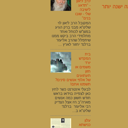
לרב ליאון
- "תדאג
 ישנה יותר
לישיבה
שלי - שובו
בנים"
המקובל הרב ליאון לוי
שליט''א מבני ברק הגיע
במוצ''ש לכותל ואחד
מתלמידי הרב ביקש ממנו
שיתפלל שהרב אליעזר
ברלנד יחזור לארץ ...
בית
המקדש
יורד
משמים או
חזון
תעתועים
של אלפי אנשים סינים?
תשפטו אתם!
לבעלי אינטרנט כשר לחץ
כאן לצפייה בוידאו בראש
חודש חשוון כמה אנשים
מארה"ב היו אצל הצדיק
רבי אליעזר ברלנד
שליט"א ב...
עלון
כנישתא