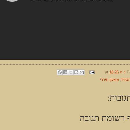
P
כ ח
18:25
at
ספד
,
שמעון חיררי
גובות:
 רשומת תגובה