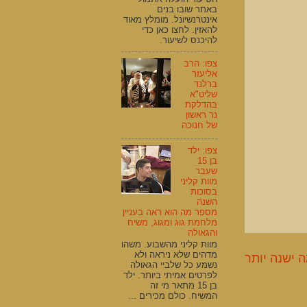
באתר שובו בנים
אינטרנשיונל. מומלץ מאוד
להאזין. לחצו כאן כדי
להיכנס לשיעור.
צפו: הרב
אליעזר
ברלנד
שליט"א
בהדלקת
נר ראשון
של חנוכה
צפו: ילד
בן 15
שעבר
מוות קליני
בסוכות
השנה
מספר מה הוא ראה בעניין
מלחמת גוג ומגוג, משיח
והגאולה
מוות קליני מהשבוע. משהו
מדהים שלא ניראה ולא
 ישנה יותר
נשמע כל שלביי הגאולה
לפרטים אמיתי ביותר. ילד
בן 15 מתאר מי זה
המשיח. כולם מכירים ...