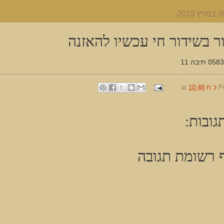
ר בשידור חי עכשיו להאזנה
תיבה 11
P
כ ח
10:48
at
גובות:
 רשומת תגובה