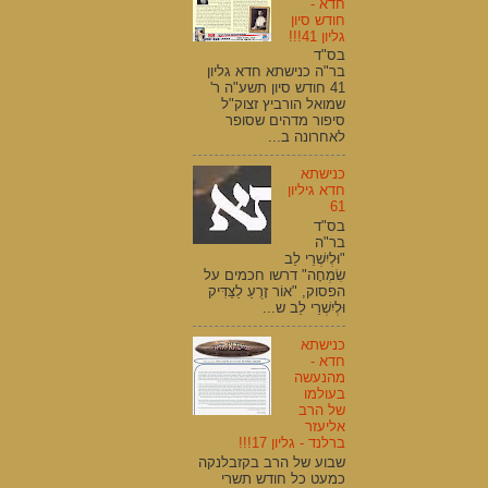
חדא -
חודש סיון
גליון 41!!!
בס"ד
בר"ה כנישתא חדא גליון
41 חודש סיון תשע"ה ר'
שמואל הורביץ זצוק"ל
סיפור מדהים שסופר
לאחרונה ב...
כנישתא
חדא גיליון
61
בס"ד
בר"ה
"וּלְיִשְׁרֵי לֵב
שִׂמְחָה" דרשו חכמים על
הפסוק, "אוֹר זָרֻעַ לַצַּדִּיק
וּלְיִשְׁרֵי לֵב ש...
כנישתא
חדא -
מהנעשה
בעולמו
של הרב
אליעזר
ברלנד - גליון 17!!!
שבוע של הרב בקזבלנקה
כמעט כל חודש תשרי