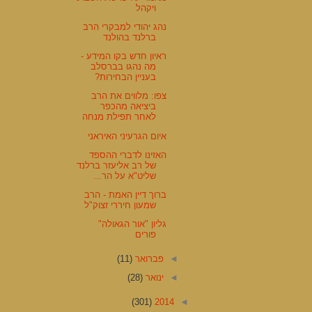
ויקהל
נהג יהודי למבקרי הרב
ברלנד בהולנד
ראיון חדש בקו המידע -
מה נהגו בברסלב
בעניין הבחירות?
צפו: מלווים את הרב
ביציאה מהכפר
לאחר תפילת מנחה
איום הגרעיני האיראני
האזינו לדברי ההספד
של רב אליעזר ברלנד
שליט"א על הר...
ברוך דיין האמת - הרב
שמעון חיררי זצוק"ל
גליון "אור הגאולה"
פורים
◄
פברואר
(11)
◄
ינואר
(28)
(301)
2014
◄