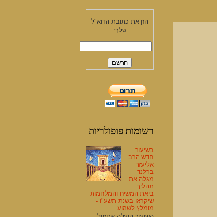
הזן את כתובת הדוא"ל
שלך:
רשומות פופולריות
בשיעור
חדש הרב
אליעזר
ברלנד
מגלה את
תהליך
ביאת המשיח והמלחמות
שיקראו בשנת תשע"ו -
מומלץ לשמוע
השיעור הועלה אתמול