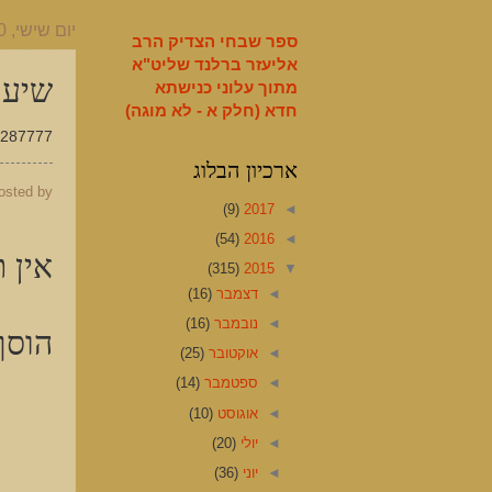
English
יום שישי, 20 במרץ 2015
ספר שבחי הצדיק הרב
אליעזר ברלנד שליט"א
שיעו
מתוך עלוני כנישתא
חדא (חלק א - לא מוגה)
0583287777 
ארכיון הבלוג
osted by
(9)
2017
◄
(54)
2016
◄
אין ת
(315)
2015
▼
◄
דצמבר
(16)
◄
נובמבר
(16)
הוסף
◄
אוקטובר
(25)
◄
ספטמבר
(14)
◄
אוגוסט
(10)
◄
יולי
(20)
◄
יוני
(36)