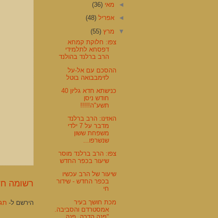
◄
מאי
(36)
◄
אפריל
(48)
▼
מרץ
(55)
צפו: חלוקת קמחא
דפסחא לתלמידי
הרב ברלנד בהולנד
ההסכם עם אל-על
לזימבבואה בוטל
כנישתא חדא גליון 40
חודש ניסן
תשע"ה!!!!!
האזינו: הרב ברלנד
מדבר על 7 ילדי
משפחת ששון
שנשרפו...
צפו: הרב ברלנד מוסר
שיעור בכפר החדש
שיעור של הרב עכשיו
בכפר החדש - שידור
רשומה חד
חי
מכת חושך בעיר
הירשם ל-
תגוב
אמסטרדם והסביבה.
"פנה הדרה, פנה