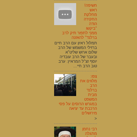
חשיפה!
ראש
מחלקת
החקירה
הודה
"ביקשו
ממני לתפור תיק לרב
ברלנד" להאזנה
תמלול ראיון עם הרב חיים
ברזילי המשמש של הרב
שלום ארוש שליט"א
ובעבר של הרב עובדיה
יוסף זצ"ל המראיין: ערב
טוב הרב חיי...
צפו:
מלווים את
הרב
ברלנד
מבית
המשפט
במגרש הרוסים על פסי
הרכבת עד יציאה
מירושלים
<
רבי נחמן
מתגלה