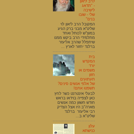
לרב ליאון
- "תדאג
לישיבה
שלי - שובו
בנים"
המקובל הרב ליאון לוי
שליט''א מבני ברק הגיע
במוצ''ש לכותל ואחד
מתלמידי הרב ביקש ממנו
שיתפלל שהרב אליעזר
ברלנד יחזור לארץ ...
בית
המקדש
יורד
משמים או
חזון
תעתועים
של אלפי אנשים סינים?
תשפטו אתם!
לבעלי אינטרנט כשר לחץ
כאן לצפייה בוידאו בראש
חודש חשוון כמה אנשים
מארה"ב היו אצל הצדיק
רבי אליעזר ברלנד
שליט"א ב...
עלון
כנישתא