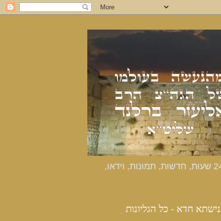
כנישתא חדא - האתר הרשמי מהנעשה בעולמו של הרב אליעזר ברלנד שליט"א - דיווחים שוטפים 24 שעות, חדשות, תמונות, וידאו,
נישתא חדא - כל הגליונות