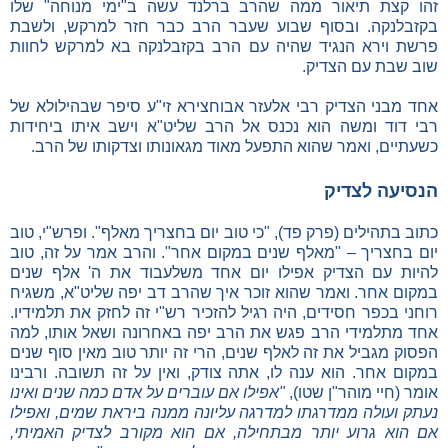
זהו קצת תיאור ממה שהרב ברלנד עשה ב"ימי מנוחה" שלו
בקזבלנקה. ובסוף שבוע שעבר הרב כבר חזר למרקש, ולשבת
פרשת וירא הנגיד שהיה עם הרב בקזבלנקה בא למרקש לחוות
שוב שבת עם הצדיק.
אחד מבני הצדיק רבי אלעזר אבוחצירא זי"ע סיפר שבהילולא של
רבי דוד ומשה הוא נכנס אל הרב שליט"א וישב איתו ביחידות
כשעתיים, ואמר שהוא התפעל מאוד מגאונותו וצדקותו של הרב.
הנסיעה לצדיק
כתוב בתהילים (פרק פד), "כי טוב יום בחצריך מאלף". ופרש"י, טוב
יום בחצריך – "מאלף שנים במקום אחר". והרב אמר על זה, טוב
להיות עם הצדיק אפילו יום אחד משלעבוד את ה' אלף שנים
במקום אחר. ואמר שהוא זוכר איך שהרב דב יפה שליט"א, משגיח
רוחני בכפר חסידים, היה רגיל להזכיר רש"י זה לחזק את תלמידיו.
אחד מתלמידי הרב פגש את הרב יפה באחרונה ושאל אותו, למה
הפסוק מגביל את זה לאלף שנים, הרי זה יותר טוב מאין סוף שנים
במקום אחר. הוא ענה לו, אתה צודק, ואין על זה תשובה. ורבינו
אומר (חיי מוהר"ן שטו),
"אפילו אם עוברים על אדם כמה שנים ואינו
נעתק ועולה ממדרגתו למדרגה עליונה ממנה ביראת שמים, ואפילו
אם הוא גרוע יותר מבתחילה, אם הוא מקורב לצדיק האמיתי,