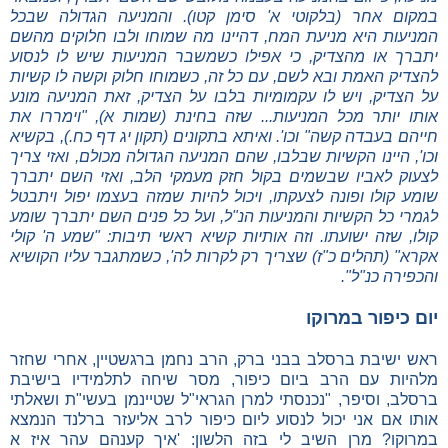
במקום אחר (בלקוטי א' סימן קטו). והמניעה הגדולה שבכל
המניעות היא מניעת המח, דהיינו מה שמוחו ולבו חלוקים מהשם
יתברך או מהצדיק, כי אפילו כשמשבר המניעות שיש לו לנסוע
להצדיק האמת ובא לשם, עם כל זה, כשמוחו חלוק וקשה לו קשיות
על הצדיק, ויש לו עקמומיות בלבו על הצדיק, זאת המניעה מונע
אותו יותר מכל המניעות... שזה בחינת (שמות א), "וימררו את
חייהם בעבדה קשה" וכו'. ואיתא בתקונים (תקון יג דף כח.), בקשיא
וכו', היינו הקשיות שבלבו, שהם המניעה הגדולה מכולם, ואזי צריך
לצעוק לאביו שבשמים בקול חזק מעמקי הלב, ואזי השם יתברך
שומע קולו ופונה לצעקתו, ויכול להיות שמזה בעצמו יפול ויתבטל
לגמרי כל הקשיות והמניעות הנ"ל, ועל כל פנים השם יתברך שומע
קולו, שזה ישועתו. וזה אותיות קשיא ראשי תיבות: "שמע ה' קולי
אקרא" (תהלים כ"ז) שצריך רק לקרות לה', כשמתגבר עליו הקושיא
והכפירה כנ"ל".
יום כיפור במרוקו
ראש ישיבת ברסלב בבני ברק, הרב נחמן ברגשטיין, אחרי שחזר
מלהיות עם הרב ביום כיפור, מסר שיחה לתלמידיו בישיבת
ברסלב, וסיפר, "נכנסתי למרן הגראי"ל שטיינמן בעשי"ת ושאלתי
אותו אם אני יכול לנסוע ליום כיפור לרב אליעזר ברלנד הנמצא
במרוקו? מרן השיב לי בזה הלשון: 'איך קענהם עהר איז א