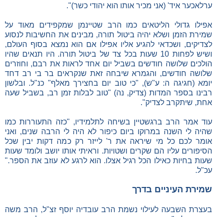
ערלאכער איד' (אני מכיר אותו הוא יהודי כשר)".
אפילו גדולי הליטאים כמו הרב שטיינמן שמקפידים מאוד על
שמירת הזמן ושלא יהיה ביטול תורה, מבינים את החשיבות לנסוע
לצדיקים, ושכדאי להגיע אליו אפילו אם הוא נמצא בסוף העולם,
ושיש לפחות 10 שעות בכל צד של ביטול תורה. היו תנאים שהיו
הולכים שלושה חודשים בשביל יום אחד לראות את רבם, וחוזרים
שלושה חודשים, והגמרא שיבחה זאת שנקראים בר בי רב דחד
יומא (חגיגה ה: ע"ש), "כי טוב יום בחצירך מאלף" כנ"ל. ובלשון
רבינו בספר המדות (צדיק, נה) "טוב לבלות זמן רב, בשביל שעה
אחת, שיתקרב לצדיק".
עוד אמר הרב ברגשטיין בשיחה לתלמידיו, "כזה התעוררות כמו
שהיה לי השנה במרוקו ביום כיפור לא היה לי הרבה שנים, ואני
אומר לכם כל מי שיראה את ר' לייזר רק כמה דקות יבין שכל
הסיפורים עליו הם שקרים ושטויות. וראיתי אותו יושב ולומד שעות
שעות בחיות כאילו הכל רגיל אצלו. הוא לרגע לא עוזב את הספר."
עכ"ל.
שמירת העיניים בדרך
בעצרת השבעה לעילוי נשמת הרב עובדיה יוסף זצ"ל, הרב משה