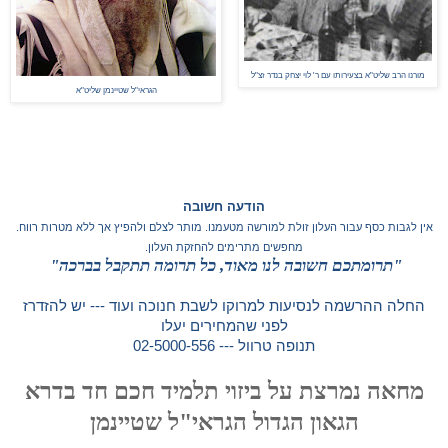
עם ר' לוי יצחק בנדר זצ"ל
מורנו הרב שליט"א
בצעירותו
הגראי"ל שטיינמן שליט"א
הודעה חשובה
אין לגבות כסף עבור העלון זולת למורשה מטעמנו. מותר לצלם ולהפיץ אך ללא מטרות רווח.
מחפשים מתרימים להחזקת העלון.
"תרומתכם חשובה לנו מאוד, כל תרומה תתקבל בברכה"
החלה ההרשמה לנסיעות למרוקו לשבת חנוכה ועוד --- יש להזדרז
לפני שהמחירים יעלו
תנופה טרוול --- 02-5000-556
מחאה נמרצת על ביזוי תלמיד חכם חד בדרא
הגאון הגדול הגראי"ל שטיינמן