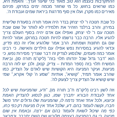
ההתקרבות בעצמו הוא טוב מאוד בלי שיעור וערך."
והאמת היא,
כמו שרואים בחוש, כל מי שחוזר מכמה ימים במרוקו, פניהם
מאירים כמו מקרן, ועלו אין סוף מדרגות ביראת שמים ועבודת ה'.
כל שבת חנוכה ר' לוי יצחק בנדר היה אומר תורה בסעודת שלישית
במירון, והרב ברלנד הזהיר את תלמידיו לא לוותר על שום שבת
חנוכה עם ר' לוי יצחק, ואפילו אם אדם יהיה בסוף העולם צריך
להגיע אליו. הרבה כבר נרשמו להיות חנוכה במרוקו, אמור להיות
שם גם חתונות ושמחות, הרב אמר שלהגיע אליו זה כמו פדיון,
וכדאי להגיע במסירות נפש אפילו עם הילדים והאישה. כי רבינו
אומר כמה פעמים, שלנסוע לצדיק זה דבר שצריך מסירות נפש, כי
הוא "דבר גדול שכל יהדותו תלוי בזה" (ליקו"מ תורה סו), וביאת
המשיח תלוי בזה (ספר המדות – צדיק, קנא), ולכן יש לזה הרבה
מניעות, ועיקר המניעה היא הקושיות שיש לאדם על הצדיק, כמו
שהרב אומר תמיד, "קושיא", אותיות "שמע ה' קולי אקרא," שמי
שיש קושיא על הצדיק צריך לצעוק לה'.
וזה לשון רבינו (ליקו"מ ח"ב תורה מו),
"ודע, שהמניעות שיש לכל
אחד לעבודת הבורא יתברך שמו, כגון לנסוע להצדיק האמת
וכיוצא, ולכל אחד ואחד נדמה לו, שהמניעות שלו גדולים יותר משל
חברו, וקשה לעמוד בהם. דע, שלכל אחד אין לו מניעות רק כפי כחו,
כפי מה שיכול לשאת ולעמוד בהם אם ירצה. ובאמת אין שום
מניעה, כי גם בהמניעה בעצמה מלובש שם השם יתברך, וכמבאר