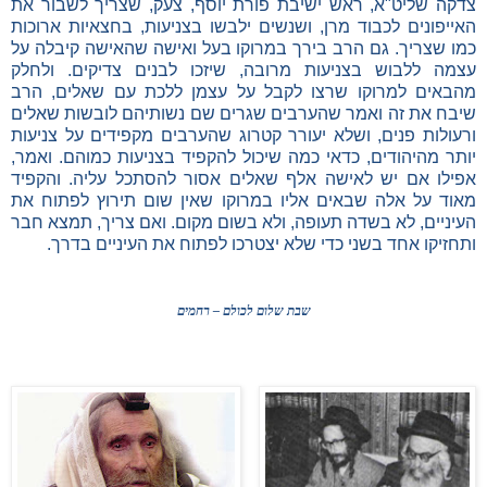
צדקה שליט"א, ראש ישיבת פורת יוסף, צעק, שצריך לשבור את
האייפונים לכבוד מרן, ושנשים ילבשו בצניעות, בחצאיות ארוכות
כמו שצריך. גם הרב בירך במרוקו בעל ואישה שהאישה קיבלה על
עצמה ללבוש בצניעות מרובה, שיזכו לבנים צדיקים. ולחלק
מהבאים למרוקו שרצו לקבל על עצמן ללכת עם שאלים, הרב
שיבח את זה ואמר שהערבים שגרים שם נשותיהם לובשות שאלים
ורעולות פנים, ושלא יעורר קטרוג שהערבים מקפידים על צניעות
יותר מהיהודים, כדאי כמה שיכול להקפיד בצניעות כמוהם. ואמר,
אפילו אם יש לאישה אלף שאלים אסור להסתכל עליה. והקפיד
מאוד על אלה שבאים אליו במרוקו שאין שום תירוץ לפתוח את
העיניים, לא בשדה תעופה, ולא בשום מקום. ואם צריך, תמצא חבר
ותחזיקו אחד בשני כדי שלא יצטרכו לפתוח את העיניים בדרך.
שבת שלום לכולם – רחמים