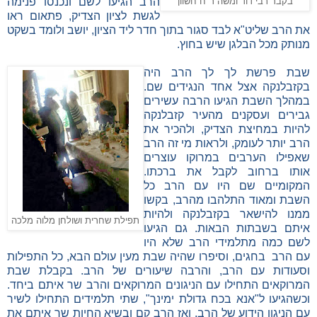
הרב הגיעו לשם ונכנסו פנימה
בקבר רבי דוד ומשה ר"ח חשוון
לגשת לציון הצדיק, פתאום ראו
את הרב שליט"א לבד סגור בתוך חדר ליד הציון, יושב ולומד בשקט
מנותק מכל הבלגן שיש בחוץ.
שבת פרשת לך לך הרב היה
בקזבלנקה אצל אחד הנגידים שם.
במהלך השבת הגיעו הרבה עשירים
גבירים ועסקנים מהעיר קזבלנקה
להיות במחיצת הצדיק, ולהכיר את
הרב יותר לעומק, ולראות מי זה הרב
שאפילו הערבים במרוקו עוצרים
אותו ברחוב לקבל את ברכתו.
המקומיים שם היו עם הרב כל
השבת ומאוד התלהבו מהרב, בקשו
ממנו להישאר בקזבלנקה ולהיות
תפילת שחרית ושולחן מלוה מלכה
איתם בשבתות הבאות. גם הגיעו
לשם כמה מתלמידי הרב שלא היו
עם הרב בחגים, וסיפרו שהיה שבת מעין עולם הבא, כל התפילות
וסעודות עם הרב, והרבה שיעורים של הרב. בקבלת שבת
המרוקאים התחילו עם הניגונים המרוקאים והרב שר איתם ביחד.
וכשהגיעו ל"אנא בכח גדולת ימינך", שתי תלמידים התחילו לשיר
עם הניגון הידוע של הרב, ואז הרב קם ובשיא החיות שר איתם את