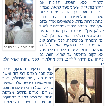
תלמידיו ללא הפסק, תפילות עם
התלהבות גדול שאי אפשר לתאר, שמחה
וריקודים מעל דרך הטבע, ימים ולילות
שלמים התלמידים היו עם הרב
ובהתעוררות גדול. כששואלים אחד מהם
"איך היה" הדבר היחיד שמצליחים להגיד
זה "גן עדן", פשוט גן עדן. אחרי החגים
הרב עזב את תלמידיו במרקש והלך לכמה
ימי "מנוחה" בקזבלנקה. לפני שהרב עזב
הוא פתח כולל במרקש ואמר לכל מי
הרב מוסר שיעור בסוכה
שנשאר במרוקו, לשבת וללמוד בלי הפסק
ולא לקום מהספר עד שהוא חוזר, גם
פתחו שם חיידר לילדים. חלק מתלמידיו לפני שחזרו לארץ הלכו
לטייל
בקברי צדיקים במרוקו, ועצרו
אצל קבר הצדיק רבי דוד ומשה
בר"ח חשוון, יום ההילולא, בעיר
בווראזאזאט. היו שם אלפי אנשים
שהגיעו מכל רחבי העולם ומתוכם
עשירים ונגידים גדולים מצרפת
ומרוקו המגיעים למקום במסוקים
ומטוסים פרטיים. וכשתלמידי