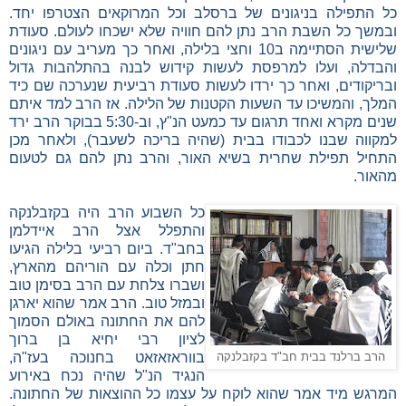
כל התפילה בניגונים של ברסלב וכל המרוקאים הצטרפו יחד.
ובמשך כל השבת הרב נתן להם חוויה שלא ישכחו לעולם. סעודת
שלישית הסתיימה ב10 וחצי בלילה, ואחר כך מעריב עם ניגונים
והבדלה, ועלו למרפסת לעשות קידוש לבנה בהתלהבות גדול
ובריקודים, ואחר כך ירדו לעשות סעודת רביעית שנערכה שם כיד
המלך, והמשיכו עד השעות הקטנות של הלילה. אז הרב למד איתם
שנים מקרא ואחד תרגום עד כמעט הנ"ץ, וב-5:30 בבוקר הרב ירד
למקווה שבנו לכבודו בבית (שהיה בריכה לשעבר), ולאחר מכן
התחיל תפילת שחרית בשיא האור, והרב נתן להם גם לטעום
מהאור.
כל השבוע הרב היה בקזבלנקה
והתפלל אצל הרב איידלמן
בחב"ד. ביום רביעי בלילה הגיעו
חתן וכלה עם הוריהם מהארץ,
ושברו צלחת עם הרב בסימן טוב
ובמזל טוב. הרב אמר שהוא יארגן
להם את החתונה באולם הסמוך
לציון רבי יחיא בן ברוך
בווראזאזאט בחנוכה בעז"ה,
הרב ברלנד בבית חב"ד בקזבלנקה
הנגיד הנ"ל שהיה נכח באירוע
המרגש מיד אמר שהוא לוקח על עצמו כל ההוצאות של החתונה.