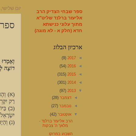
English
יום שלישי, 8 באוקטובר 2013
ספר שבחי הצדיק הרב
אליעזר ברלנד שליט"א
ספר 
מתוך עלוני כנישתא
חדא (חלק א - לא מוגה)
ארכיון הבלוג
(9)
2017
◄
וְאָמְרוּ 
(54)
2016
◄
רוֹצֶה לְס
(315)
2015
◄
(301)
2014
◄
(97)
2013
▼
(א) וְהֶחֱ
◄
דצמבר
(28)
רַק יִקָּר
◄
נובמבר
(27)
(ב) בַּיּ
▼
אוקטובר
(42)
יִשְׂרָאֵל:
הרב אליעזר ברלנד -
(ג) וְהָיָה
מלאך ה' צבקות
השבוע במרוקו