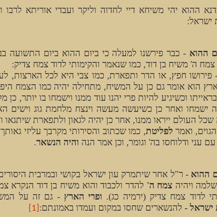
דנא ההוא יהי משיחא דיי לחדוה וליקר ועבדי אוריתא לרבו 
 ישראל:
ם ההוא
- כבר פירשנו למעלה כי ביום ההוא ביום התשועה בב
צמח ה' משיח בן דוד, כמו שנאמר והקימותי לדוד צמח צדיק:
פירושו חפץ, או הדר ותפארת, כמו צבי היא לכל הארצות, לע
ארץ הוא אומר גם כן על המשיח, מתחילה יהיה כמו הצמח הי
אייתו וכשיגיע להיות פרי יהנו עוד ממנו וישמחו בו יותר, כן 
 ישמחו ואחר כן כשיעשה מעשה וינצח מלחמת גוג וישים הא
כל העולם ייראו ממנו, אחר כן יהיה לגאון ולתפארת שיתגאו וי
הגוים, ואמר
לפליטת
, כמו שכתוב והסירותי מקרבך עליזי גאותך
ם עני ודלוחסו בה' וגומר, וכן אמר הנה
והיה הנשאר
.
ם ההוא
- ר"ל אחר שיתמרק עון ישראל בקושי ובמרבית היסורים
שלמה ויהיה
צמח ה'
להדר ולכבוד והוא משיח בן דוד הנקרא צ
תי לדוד צמח צדיק (ירמיה כג).
ופרי הארץ
- גם זה על המשי
ישראל -
להנשארים שחסו במקום ועמדו באמונתם:
[1]