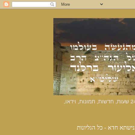
כנישתא חדא - האתר הרשמי מהנעשה בעולמו של הרב אליעזר ברלנד שליט"א - דיווחים שוטפים 24 שעות, חדשות, תמונות, וידאו,
נישתא חדא - כל הגליונות