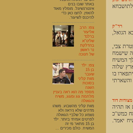
באתר שובו בנים
ולתושבחא
אינטרנשיונל. מומלץ מאוד
להאזין. לחצו כאן כדי
להיכנס לשיעור.
רד"ק
צפו: הרב
א הגואל,
אליעזר
ברלנד
שליט"א
טרת צבי,
בהדלקת
נר ראשון
פה שישמח
של חנוכה
מלך המשיח
צפו: ילד
רץ שלוה
בן 15
תפארו בו
שעבר
מוות קליני
 והשארתי
בסוכות
השנה
מספר מה הוא ראה בעניין
מלחמת גוג ומגוג, משיח
מצודות דוד
והגאולה
 אז תהיה
מוות קליני מהשבוע. משהו
מדהים שלא ניראה ולא
מח כמש"כ
נשמע כל שלביי הגאולה
לפרטים אמיתי ביותר. ילד
ח יאמר.
בן 15 מתאר מי זה
המשיח. כולם מכירים ...