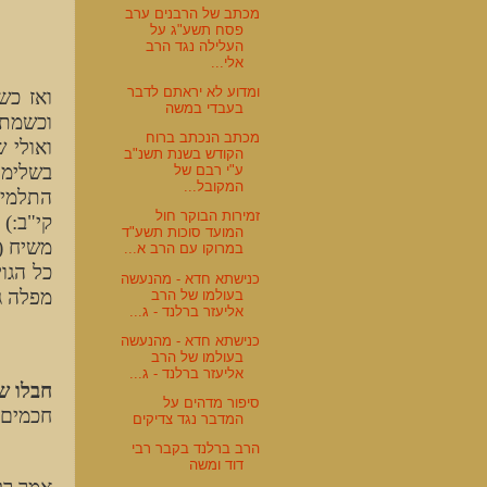
מכתב של הרבנים ערב
פסח תשע"ג על
העלילה נגד הרב
אלי...
ומדוע לא יראתם לדבר
ואז כש
בעבדי במשה
וכשמתחב
מכתב הנכתב ברוח
ואולי 
הקודש בשנת תשנ"ב
בשלימו
ע"י רבם של
המקובל...
התלמיד
זמירות הבוקר חול
קי"ב:)
המועד סוכות תשע"ד
משיח (
במרוקו עם הרב א...
כל הגו
כנישתא חדא - מהנעשה
מפלה ג
בעולמו של הרב
אליעזר ברלנד - ג...
כנישתא חדא - מהנעשה
בעולמו של הרב
אליעזר ברלנד - ג...
חבלו ש
סיפור מדהים על
חכמים, 
המדבר נגד צדיקים
הרב ברלנד בקבר רבי
דוד ומשה