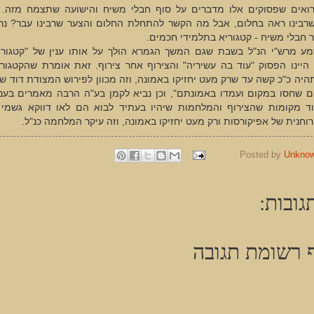
רואים שפסוקים אלו מדברים על סוף חבלי משיח והישועה שתצמח מזה.
שרבינו ראה בחלום, אבל מה הקשר להתחלת החלום והצער שרבינו עבר? נ
 חבלי משיח - קטגוריא בתלמידי חכמים.
ע מרש"י הנ"ל בשבת שגם המשך הגמרא הולך על אותו ענין של "קטגורי
 היינו הפסוק "עוד בה עשיריה" והצירוף אחר צירוף. זאת אומרת שהקטגור
יה כ"כ קשה עד שרק מעט יחזיקו באמונה, וזה מכוון לפירוש המצודת דוד שה
ם שחסו במקום ועמדו באמונתם", וכן נביא לקמן בע"ה הרבה מאמרים בעני
עוד מקומות שהצירוף והמלחמות שיהיו בעתיד לבוא הם לאו דווקא גשמי
חנית של אפיקורסות ורק מעט יחזיקו באמונה, וזה עיקר המלחמה כנ"ל.
Posted by
Unkno
גובות:
 רשומת תגובה