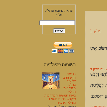
הזן את כתובת הדוא"ל
שלך:
פרק ב
ַטּוֹב אֵינִי
רשומות פופולריות
עיה פרק ד
נוּ נִלְבָּשׁ
בשיעור
חדש הרב
אליעזר
ת לִפְלֵיטַת
ברלנד
מגלה את
תהליך
ביאת המשיח והמלחמות
ִּירוּשָׁלִָם:
שיקראו בשנת תשע"ו -
מומלץ לשמוע
תרגום יונתן
השיעור הועלה אתמול