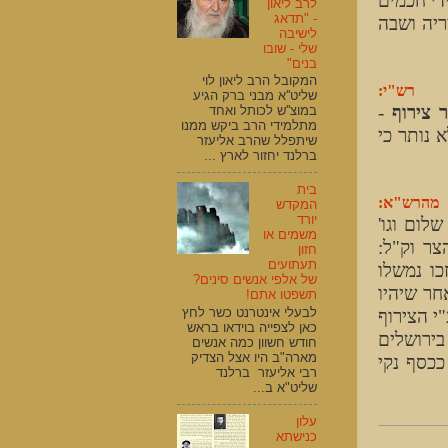
די חכמים
לרב ליאון
- "תדאג
ריה ושבה
לישיבה
שלי - שובו
בנים"
המקובל הרב ליאון לוי
רש"י:
שליט''א מבני ברק הגיע
 צירוף
-
במוצ''ש לכותל ואחד
מתלמידי הרב ביקש ממנו
 נותר כי
שיתפלל שהרב אליעזר
ברלנד יחזור לארץ ...
בית
מהרש"א:
המקדש
יורד
לום וגו'
משמים או
צר וק"ל:
חזון
תעתועים
כו נמשלו
של אלפי אנשים סינים?
חר שיהיו
תשפטו אתם!
לבעלי אינטרנט כשר לחץ
י הצירוף
כאן לצפייה בוידאו בראש
בירושלים
חודש חשוון כמה אנשים
מארה"ב היו אצל הצדיק
ככסף נקי
רבי אליעזר ברלנד
שליט"א ב...
עלון
כנישתא