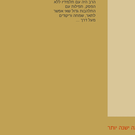
הרב היה עם תלמידיו ללא
הפסק, תפילות עם
התלהבות גדול שאי אפשר
לתאר, שמחה וריקודים
מעל דרך ...
 ישנה יותר