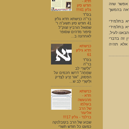
חדא -
 אפשר שזה
חודש סיון
גליון 41!!!
ראה בהמשך
בס"ד
בר"ה כנישתא חדא גליון
א בתלמידי
41 חודש סיון תשע"ה ר'
יא בתלמידי
שמואל הורביץ זצוק"ל
סיפור מדהים שסופר
באנו לעיל,
לאחרונה ב...
ן זה בדברי
 אלא תהיה
כנישתא
חדא גיליון
61
בס"ד
בר"ה
"וּלְיִשְׁרֵי לֵב
שִׂמְחָה" דרשו חכמים על
הפסוק, "אוֹר זָרֻעַ לַצַּדִּיק
וּלְיִשְׁרֵי לֵב ש...
כנישתא
חדא -
מהנעשה
בעולמו
של הרב
אליעזר
ברלנד - גליון 17!!!
שבוע של הרב בקזבלנקה
כמעט כל חודש תשרי