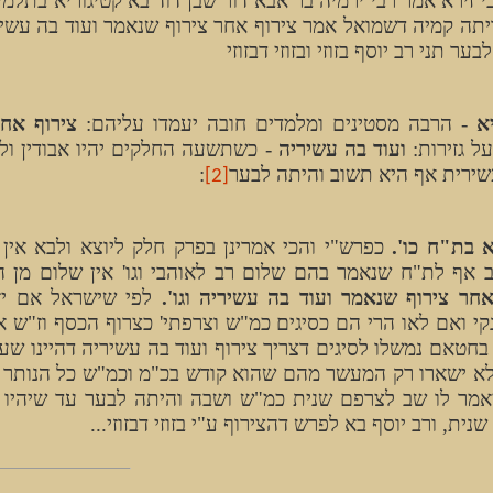
 זירא אמר רבי ירמיה בר אבא דור שבן דוד בא קטיגוריא בתלמי
יתה קמיה דשמואל אמר צירוף אחר צירוף שנאמר ועוד בה עשי
בער תני רב יוסף בזוזי ובזוזי דבזוזי
א
- הרבה מסטינים ומלמדים חובה יעמדו עליהם:
צירוף אחר
על גזירות:
ועוד בה עשיריה
- כשתשעה החלקים יהיו אבודין ולא
ירית אף היא תשוב והיתה לבער
:
[2]
א בת"ח כו'.
כפרש"י והכי אמרינן בפרק חלק ליוצא ולבא אין ש
 אף לת"ח שנאמר בהם שלום רב לאוהבי וגו' אין שלום מן ה
אחר צירוף שנאמר ועוד בה עשיריה וגו'.
לפי שישראל אם יז
קי ואם לאו הרי הם כסיגים כמ"ש וצרפתי' כצרוף הכסף וז"ש א
בחטאם נמשלו לסיגים דצריך צירוף ועוד בה עשיריה דהיינו שע"
לא ישארו רק המעשר מהם שהוא קודש בכ"מ וכמ"ש כל הנותר 
אמר לו שב לצרפם שנית כמ"ש ושבה והיתה לבער עד שיהיו 
נית, ורב יוסף בא לפרש דהצירוף ע"י בזוזי דבזוזי...