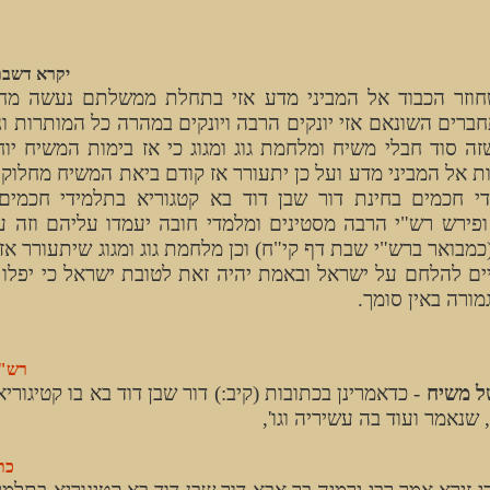
יקרא דשבת
חוזר
הכבוד אל המביני מדע אזי בתחלת ממשלתם נעשה מחלו
רים השונאם אזי יונקים הרבה ויונקים במהרה כל המותרות ונופל
שזה סוד חבלי משיח ומלחמת גוג ומגוג כי אז בימות המשיח יוח
ת אל המביני מדע ועל כן יתעורר אז קודם ביאת המשיח מחלוקת
י חכמים בחינת דור שבן דוד בא קטגוריא בתלמידי חכמים 
 ופירש רש"י הרבה מסטינים ומלמדי חובה יעמדו עליהם וזה ע
כמבואר ברש"י שבת דף קי"ח) וכן מלחמת גוג ומגוג שיתעורר אז
יים להלחם על ישראל ובאמת יהיה זאת לטובת ישראל כי יפלו א
מורה באין סומך.
רש"י
ל משיח
- כדאמרינן בכתובות (קיב:) דור שבן דוד בא בו קטיגורי
שנאמר ועוד בה עשיריה וגו',
כת