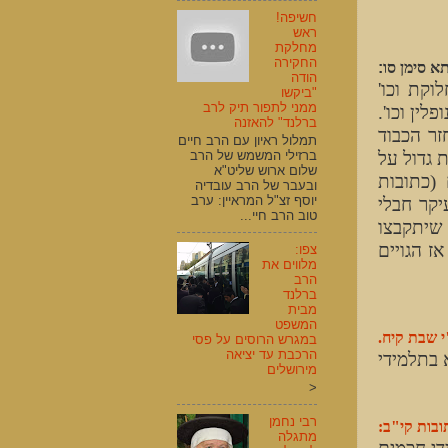
חשיפה!
ראש
מחלקת
החקירה
א סימן סו
:
הודה
קת וכו'
"ביקשו
ממני לתפור תיק לרב
ין וכו'.
ברלנד" להאזנה
זר הכבוד
תמלול ראיון עם הרב חיים
 גדול על
ברזילי המשמש של הרב
שלום ארוש שליט"א
(כתובות
ובעבר של הרב עובדיה
יוסף זצ"ל המראיין: ערב
יקר חבלי
טוב הרב חיי...
 שיתקבצו
ז הגויים
צפו:
מלווים את
הרב
ברלנד
מבית
המשפט
 שבת קיח.
במגרש הרוסים על פסי
הרכבת עד יציאה
א בתלמידי
מירושלים
<
רבי נחמן
ובות קי"ב:
מתגלה