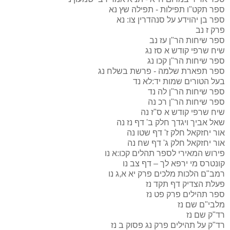
ספר תקט"ו תפילות - תפילה שץ
נא
ספר בן יהוידע על סנהדרין צו:
נא
פרק ז
נב
ספר שיחות הר"ן עז
נב
שיח שרפי קודש א סז
נג
ספר שיחות הר"ן קכו
נג
ספר תפארת שלמה - פרשת בשלח
נג
בעל הטורים שמות יד:לא
נד
ספר שיחות הר"ן לה
נד
ספר שיחות הר"ן רכ
נה
שיח שרפי קודש א ס"ז
נה
שאל אביך ויגדך חלק ב' דף נז
נה
אור יחזקאל חלק ז' דף שטו
נה
אור יחזקאל חלק ג' דף שח
נה
פירוש המאירי לספר תהלים קכו:א
נו
קונטרס מי ירפא לך – דף צב
נו
רמב"ם הלכות מלכים פרק יא א,ג
נו
פעלת הצדיק דף תקד
נז
ספר תהילים פרק פט
נז
מלבי"ם שם
נז
רד"ק שם
נז
רד"ק על תהילים פרק נג פסוק ב
נז