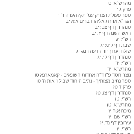
מהרש"א:
ט
פרק ג
י
ספר פעולת הצדיק עמ' תקז הערה ר'
י
הגר"א אדרת אליהו דברים א:א
יב
סנהדרין דף צט:
יב
ראש השנה דף יז.
יב
רש"י:
יג
שבת דף קיט:
יג
שולחן ערוך יורה דעה רמג
יג
סנהדרין דף קי.
יג
רש"י:
יד
מהרש"א:
יד
נוצר חסד פ"ו ד"ה אחדות השונאים - קאמארנא
טו
ספר נתיב מצותיך - נתיב היחוד שביל ו' אות ה'
טו
פרק ד
טז
סנהדרין דף צז.
טז
רש"י:
טז
מהרש"א:
טז
מיכה א:ח
יז
רש"י שם:
יז
עירובין דף נד:
יז
רש"י:
יז