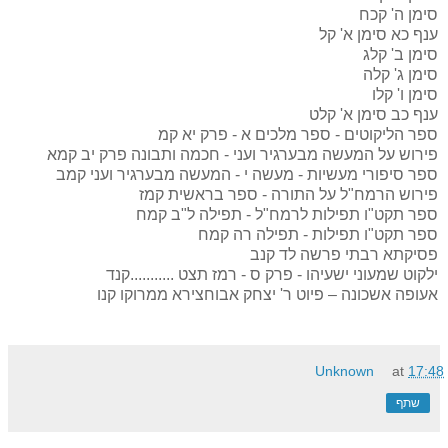
סימן ה'
קכח
ענף כא סימן א'
קל
סימן ב'
קלג
סימן ג'
קלה
סימן ו'
קלו
ענף כב סימן א'
קלט
ספר הליקוטים - ספר מלכים א - פרק יא
קמ
פירוש על המעשה מבערגיר ועני - חכמה ותבונה פרק יב
קמא
ספר סיפורי מעשיות - מעשה י - המעשה מבערגיר ועני
קמב
פירוש הרמח"ל על התורה - ספר בראשית
קמז
ספר תקט"ו תפילות לרמח"ל - תפילה ל"ב
קמח
ספר תקט"ו תפילות - תפילה רה
קמח
פסיקתא רבתי פרשה לד
קנב
ילקוט שמעוני ישעיהו - פרק ס - רמז תצט ...........קנד
אעופה אשכונה – פיוט ר' יצחק אבוחצירא ממרוקו
קנו
Unknown
at
17:48
שתף