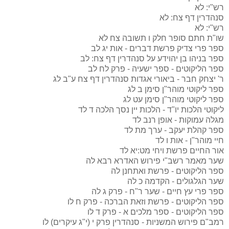
רש"י:
לא
סנהדרין דף צח:
לא
רש"י:
לא
שו"ת חתם סופר חלק ו תשובה צח
לא
ספר פרי צדיק פרשת דברים - אות יג
לב
ספר בניהו בן יהוידע על סנהדרין דף צח:
לב
ספר הליקוטים - ספר ישעיה - פרק לח
לב
ר' יצחק חבר - ביאורי אגדות סנהדרין דף צח ע"ב
לג
ספר ליקוטי מוהר"ן סימן ב
לג
ספר ליקוטי מוהר"ן סימן עט
לג
ליקוטי הלכות יו"ד - הלכות יין נסך הלכה ד
לד
מגלה עמוקות - אופן רנב
לד
ספר קהלת יעקב - ערך מת
לד
חיי מוהר"ן - אות ו
לד
אור החיים פרשת ויחי מט:יא
לד
שער מאמר רשב"י פירוש האדרא רבא
לה
ספר הליקוטים - פרשת ואתחנן
לה
שער הגלגולים - הקדמה כ
לה
ספר פרי עץ חיים - שער ר"ח - פרק ג
לה
ספר הליקוטים - פרשת וזאת הברכה - פרק ח
לו
ספר הליקוטים - ספר מלכים א - פרק ד
לו
רמב"ם פירוש המשניות - סנהדרין פרק י (י"ג עיקרים)
לו