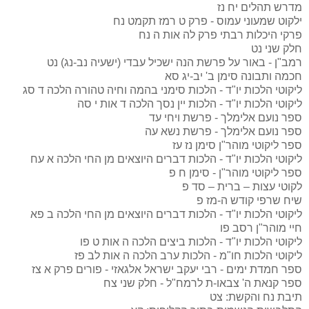
מדרש תהלים יח
נז
ילקוט שמעוני עמוס - פרק ט רמז תקמט
נח
פרקי היכלות רבתי פרק לה אות ה
נח
חלק שני
נט
רמב"ן - באור על פרשת הנה ישכיל עבדי (ישעיה נב-נג)
נט
חכמה ותבונה סימן ב' יב-יג
סא
ליקוטי הלכות יו"ד - הלכות סימני בהמה וחיה טהורה הלכה ד
סג
ליקוטי הלכות יו"ד - הלכות יין נסך הלכה ד אות י
סה
ספר נועם אלימלך - פרשת ויחי
עד
ספר נועם אלימלך - פרשת נשא
עה
ספר ליקוטי מוהר"ן סימן נז
עז
ליקוטי הלכות יו"ד - הלכות דברים היוצאים מן החי הלכה א
עח
ספר ליקוטי מוהר"ן - סימן ח
פ
לקוטי עצות – ברית – סד
פ
שיח שרפי קודש ה-מז
פ
ליקוטי הלכות יו"ד - הלכות דברים היוצאים מן החי הלכה ב
פא
חיי מוהר"ן רסב
פו
ליקוטי הלכות יו"ד - הלכות ביצים הלכה ה אות ט
פו
ליקוטי הלכות חו"מ - הלכות ערב הלכה ה אות לב
פז
ספר חמדת ימים - רבי יעקב ישראל אלגאזי - פורים פרק א
צז
ספר קנאת ה' צבאו-ת לרמח"ל - חלק שני
צח
תיבת נח והקשת:
צט