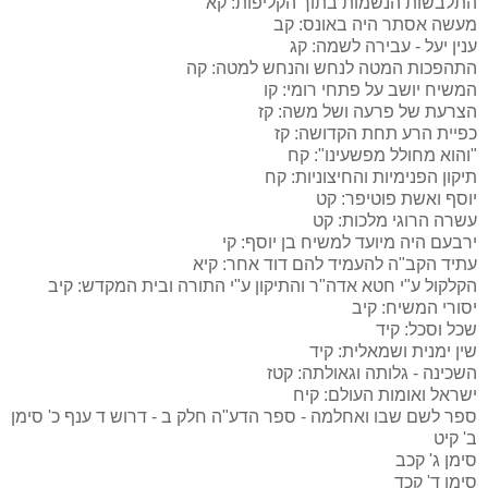
התלבשות הנשמות בתוך הקליפות:
קא
מעשה אסתר היה באונס:
קב
ענין יעל - עבירה לשמה:
קג
התהפכות המטה לנחש והנחש למטה:
קה
המשיח יושב על פתחי רומי:
קו
הצרעת של פרעה ושל משה:
קז
כפיית הרע תחת הקדושה:
קז
"והוא מחולל מפשעינו":
קח
תיקון הפנימיות והחיצוניות:
קח
יוסף ואשת פוטיפר:
קט
עשרה הרוגי מלכות:
קט
ירבעם היה מיועד למשיח בן יוסף:
קי
עתיד הקב"ה להעמיד להם דוד אחר:
קיא
הקלקול ע"י חטא אדה"ר והתיקון ע"י התורה ובית המקדש:
קיב
יסורי המשיח:
קיב
שכל וסכל:
קיד
שין ימנית ושמאלית:
קיד
השכינה - גלותה וגאולתה:
קטז
ישראל ואומות העולם:
קיח
ספר לשם שבו ואחלמה - ספר הדע"ה חלק ב - דרוש ד ענף כ' סימן
ב'
קיט
סימן ג'
קכב
סימן ד'
קכד