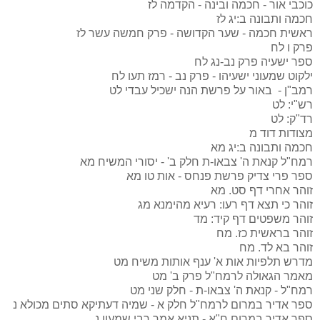
כוכבי אור - חכמה ובינה - הקדמה
לז
חכמה ותבונה ב:יג
לז
ראשית חכמה - שער הקדושה - פרק חמשה עשר
לז
פרק ו
לח
ספר ישעיה פרק נב-נג
לח
ילקוט שמעוני ישעיהו - פרק נב - רמז תעו
לח
רמב"ן - באור על פרשת הנה ישכיל עבדי
לט
רש"י:
לט
רד"ק:
לט
מצודות דוד
מ
חכמה ותבונה ב:יג
מא
רמח"ל קנאת ה' צבאו-ת חלק ב' - יסורי המשיח
מא
ספר פרי צדיק פרשת פנחס - אות טו
מא
זוהר אחרי דף סט.
מא
זוהר כי תצא דף רעו: רעיא מהימנא
מג
זוהר משפטים דף קיד:
מד
זוהר בראשית כז.
מח
זוהר בא לד.
מח
מדרש תלפיות אות א' ענף אותות משיח
מט
מאמר הגאולה לרמח"ל פרק ב'
מט
רמח"ל - קנאת ה' צבאו-ת - חלק שני
מט
ספר אדיר במרום לרמח"ל חלק א - שמיה דעתיקא סתים מכולא
נ
ספר אדיר במרום ח"א - תניא אמר רבי שמעון
נ