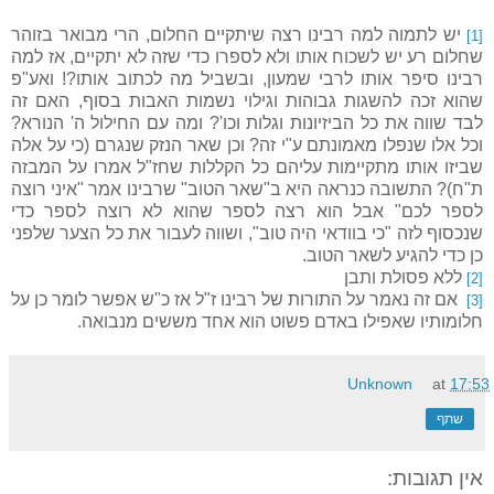
יש לתמוה למה רבינו רצה שיתקיים החלום, הרי מבואר בזוהר
[1]
שחלום רע יש לשכוח אותו ולא לספרו כדי שזה לא יתקיים, אז למה
רבינו סיפר אותו לרבי שמעון, ובשביל מה לכתוב אותו?! ואע"פ
שהוא זכה להשגות גבוהות וגילוי נשמות האבות בסוף, האם זה
לבד שווה את כל הביזיונות וגלות וכו'? ומה עם החילול ה' הנורא?
וכל אלו שנפלו מאמונתם ע"י זה? וכן שאר הנזק שנגרם (כי על אלה
שביזו אותו מתקיימות עליהם כל הקללות שחז"ל אמרו על המבזה
ת"ח)? התשובה כנראה היא ב"שאר הטוב" שרבינו אמר "איני רוצה
לספר לכם" אבל הוא רצה לספר שהוא לא רוצה לספר כדי
שנכסוף לזה "כי בוודאי היה טוב", ושווה לעבור את כל הצער שלפני
כן כדי להגיע לשאר הטוב.
ללא פסולת ותבן
[2]
אם זה נאמר על התורות של רבינו ז"ל אז כ"ש אפשר לומר כן על
[3]
חלומותיו שאפילו באדם פשוט הוא אחד מששים מנבואה.
Unknown
at
17:53
שתף
אין תגובות: