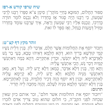
שיח שרפי קודש א-רפז
סִפּוּר הַחֲלוֹם, הַמּוּבָא בְּחַיֵּי מוֹהֲרַ"ן סִימָן צ"א סִפְּרוֹ רַבֵּנוּ לְרַבִּי
שִׁמְעוֹן, כִּי רַבֵּנוּ הָיָה סָגוּר אָז בְּחַדְרוֹ וְלא נִכְנַס לוֹמַר תּוֹרָה
כְּדַרְכּוֹ, וְנִכְנַס אֵלָיו רַבִּי שִׁמְעוֹן וְרָאָה, אֵיךְ שֶׁרַבֵּנוּ עוֹמֵד בְּחַדְרוֹ
וּמַזִּיל דְּמָעוֹת כַּנַּחַל, וְאָז סִפֵּר לוֹ זאת.
זוהר מקץ דף קצ"ט
:
וַיִּזְכּוֹר יוֹסֵף אֶת הַחֲלוֹמוֹת אֲשֶׁר חָלַם, אַדְכַּר לוֹן. בְּגִין דְּלֵית נַשְׁיוּ
קַמֵּי קוּדְשָׁא בְּרִיךְ הוּא, דְּהָא חֶלְמָא דְּאִיהוּ טָבָא, בָּעֵי בַר נָשׁ
לְאַדְכָּרָא לֵיהּ דְּלָא יִתְנְשֵׁי, וּכְדֵין אִתְקְיַּים. דְּהָא כְּמָה דְאִתְנְשֵׁי
קַמֵּיהּ דְּבַר נָשׁ, הָכִי אִתְנְשֵׁי עֲלֵיהּ:
וְתָּא חֲזֵי, בְּגִין דְּלָא אִדְכַּר, כְּמַאן דְּלָא יָדַע לֵיהּ. וְעַל דָּא, מַאן
דְּאִתְנְשֵׁי מִנֵּיהּ חֶלְמָא וְלָא יָדַע לֵיהּ, לָא קָיְימָא עֲלֵיהּ
לְאִתְקָיְימָא. וּבְגִין דָּא יוֹסֵף הֲוָה דָּכִיר חֶלְמֵיהּ, בְּגִין לְאִתְקַיְּימָא.
בְּגִין דְּלָא יִתְנְשֵׁי חֶלְמָא מִנֵּיהּ לְעָלַם, וְהֲוָה מְחַכֶּה לֵיהּ תָּדִיר.
תרגום:
"ויזכור יוסף את החלומות אשר חלם", זכר אותם כיון שאין
שכחה לפני הקב"ה, כי חלום שהוא טוב צריך אדם לזכרו
שלא ישתכח, ואז יתקיים. כי כמו שנשכח החלום לפני האדם