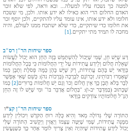
למטה כך נשכח עליו למעלה... ובא וראה, לפי שלא זוכר
האדם החלום הרי הוא כאילו לא ידע אותו. ולכן, מי ששכח
חלומו ולא ידע אותו, אינו עומד עליו להתקיים, ולכן יוסף זכר
את חלומו כדי שיתקיים, כדי שלא ישתכח ממנו לעולם, והיה
מחכה לו תמיד מתי יתקיים.
[1]
ספר שיחות הר"ן רס"ב
דַּע שֶׁיֵּשׁ חֵן, שֶׁמִּי שֶׁיָּכוֹל לְהִשְׁתַּמֵּשׁ בְּזֶה הַחֵן הוּא יָכוֹל לַעֲשׂוֹת
שְׁאֵלַת חֲלוֹם וְלֵידַע עֲתִידוֹת עַל יְדֵי הַחֲלוֹמוֹת כִּי בְּכָל הַחֲלוֹמוֹת
בְּוַדַּאי יֵשׁ בָּהֶם עֲתִידוֹת, רַק שֶׁיֵּשׁ בָּהֶן כַּמָּה פְּסֹלֶת וְתֶבֶן כְּמוֹ
שֶׁאָמְרוּ רַבּוֹתֵינוּ, זִכְרוֹנָם לִבְרָכָה (בְּרָכוֹת נה): כְּשֵׁם שֶׁאִי אֶפְשָׁר
לְבָר בְּלא תֶּבֶן כָּךְ אֵין חֲלוֹם וְכוּ' וְגַם יֵשׁ חֲלוֹמוֹת בְּרוּרִים
כְּמוֹ
[2]
שֶׁכָּתוּב (בַּמִּדְבָּר יב-ו): "בַּחֲלוֹם אֲדַבֵּר בּוֹ" וּמִי שֶׁיֵּשׁ לוֹ זֶה הַחֵן
הַנַּ"ל חֲלוֹמוֹתָיו צוֹדְקִים בְּוַדַּאי
ספר שיחות הר"ן קצ
”
ו
הַתּוֹרָה שֶׁלִּי
גְּדוֹלָה מְאד וְהִיא כֻּלָּהּ רוּחַ הַקּדֶשׁ וִיכוֹלִין לֵידַע
מִמֶּנָּה עֲתִידוֹת, שֶׁמִּי שֶׁיַּטֶּה עַצְמוֹ וְיַאֲזִין וְיַקְשִׁיב הַתּוֹרָה שֶׁלִּי
יָכוֹל לֵידַע עֲתִידוֹת שֶׁיִּהְיֶה וְאֵין צָרִיךְ לוֹמַר אַחַר כָּךְ כְּשֶׁנַּעֲשִׂין