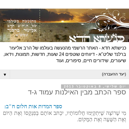
כנישתא חדא - האתר הרשמי מהנעשה בעולמו של הרב אליעזר
ברלנד שליט"א - דיווחים שוטפים 24 שעות, חדשות, תמונות, וידאו,
שיעורים, שידורים חיים, סיפורים, ועוד
▼
יום שלישי, 8 באוקטובר 2013
ספר הכתב מבין האילנות עמוד ג-ד
ספר המדות אות חלום ח"ב:
מִי שֶׁרוֹצֶה שֶׁיִּתְקַיְּמוּ חֲלוֹמוֹתָיו, יִכְתּב אוֹתָם בְּפִנְקָסוֹ וְאֶת הַיּוֹם
וְאֶת הַשָּׁעָה וְאֶת הַמָּקוֹם.