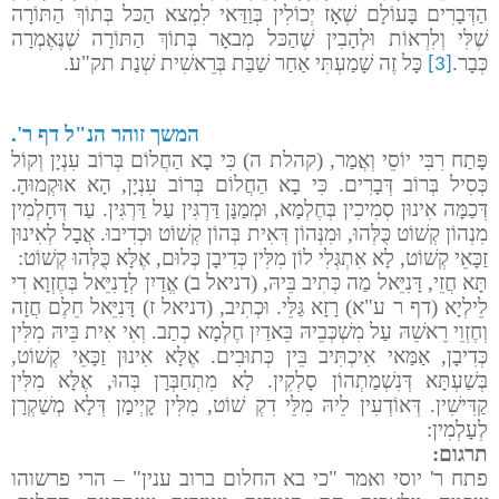
הַדְּבָרִים בָּעוֹלָם שֶׁאָז יְכוֹלִין בְּוַדַּאי לִמְצא הַכּל בְּתוֹךְ הַתּוֹרָה
שֶׁלִּי וְלִרְאוֹת וּלְהָבִין שֶׁהַכּל מְבאָר בְּתוֹךְ הַתּוֹרָה שֶׁנֶּאֶמְרָה
כְּבָר.
כָּל זֶה שָׁמַעְתִּי אַחַר שַׁבַּת בְּרֵאשִׁית שְׁנַת תק"ע.
[3]
המשך זוהר הנ"ל דף ר'.
פָּתַח רִבִּי יוֹסֵי וְאֲמַר, (קהלת ה) כִּי בָא הַחֲלוֹם בְּרוֹב עִנְיָן וְקוֹל
כְּסִיל בְּרוֹב דְּבָרִים. כִּי בָא הַחֲלוֹם בְּרוֹב עִנְיָן, הָא אוּקְמוּהָ.
דְּכַמָּה אִינוּן סְמִיכִין בְּחֶלְמָא, וּמְמַנָּן דַּרְגִּין עַל דַּרְגִּין. עַד דְּחָלְמִין
מִנְהוֹן קְשׁוֹט כֻּלְּהוּ, וּמִנְּהוֹן דְּאִית בְּהוֹן קְשׁוֹט וּכְדִיבוּ. אֲבָל לְאִינוּן
זַכָּאֵי קְשׁוֹט, לָא אִתְגְּלִי לוֹן מִלִּין כְּדִיבָן כְּלוּם, אֶלָּא כֻּלְּהוּ קְשׁוֹט:
תָּא חֲזֵי, דָּנִיֵּאל מַה כְּתִיב בֵּיהּ, (דניאל ב) אֱדַיִן לְדָנִיֵּאל בְּחֶזְוָא דִי
לֵילְיָא (דף ר ע"א) רָזָא גַּלֵּי. וּכְתִיב, (דניאל ז) דָּנִיֵּאל חֵלֶם חֲזָה
וְחֶזְוֵי רֵאשֵׁהּ עַל מִשְׁכְּבֵיהּ בֵּאדַיִן חֶלְמָא כְתַב. וְאִי אִית בֵּיהּ מִלִּין
כְּדִיבָן, אַמַּאי אִיכְתִּיב בֵּין כְּתוּבִים. אֶלָּא אִינוּן זַכָּאֵי קְשׁוֹט,
בְּשַׁעְתָּא דְּנִשְׁמַתְהוֹן סָלְקִין. לָא מִתְחַבְּרָן בְּהוּ, אֶלָּא מִלִּין
קַדִּישִׁין. דְּאוֹדְעִין לֵיהּ מִלֵּי דִקְ שׁוֹט, מִלִּין קָיְימָן דְּלָא מְשַׁקְרָן
לְעָלְמִין:
תרגום:
פתח ר' יוסי ואמר "כי בא החלום ברוב ענין" – הרי פרשוהו